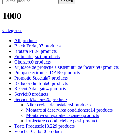
Search
1000
Categories
All
products
Black Friday
97 products
Bratara PE
24 products
Furtun de gaz
0 products
Gheizere
0 products
Mijloace de protecție a sistemului de încălzire
0 products
Pompa electronica DAB
0 products
Promotie Speciala
7 products
Radiator din fonta
0 products
Recent Adaugate
4 products
Servicii
0 products
Servicii Montare
26 products
Alte servicii de instalare
4 products
Montare si deservirea conditionere
14 products
Montarea si reparatie cazane
6 products
Proiectarea conductei de gaz
1 product
Toate Produsele
13,229 products
Voucher Cadou
0 products