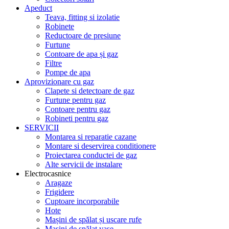
Apeduct
Teava, fitting si izolatie
Robinete
Reductoare de presiune
Furtune
Contoare de apa și gaz
Filtre
Pompe de apa
Aprovizionare cu gaz
Clapete si detectoare de gaz
Furtune pentru gaz
Contoare pentru gaz
Robineti pentru gaz
SERVICII
Montarea si reparatie cazane
Montare si deservirea conditionere
Proiectarea conductei de gaz
Alte servicii de instalare
Electrocasnice
Aragaze
Frigidere
Cuptoare incorporabile
Hote
Mașini de spălat și uscare rufe
Mașini de spălat vase