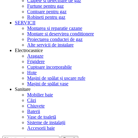
Clapete si detectoare de gaz
Furtune pentru gaz
Contoare pentru gaz
Robineti pentru gaz
SERVICII
Montarea si reparatie cazane
Montare si deservirea conditionere
Proiectarea conductei de gaz
Alte servicii de instalare
Electrocasnice
Aragaze
Frigidere
Cuptoare incorporabile
Hote
Mașini de spălat și uscare rufe
Mașini de spălat vase
Sanitare
Mobilier baie
Căzi
Chiuvete
Baterii
Vase de toaletă
Sisteme de instalații
Accesorii baie