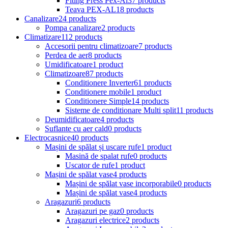
Fiting Press Pex-Al
37 products
Teava PEX-AL
18 products
Canalizare
24 products
Pompa canalizare
2 products
Climatizare
112 products
Accesorii pentru climatizoare
7 products
Perdea de aer
8 products
Umidificatoare
1 product
Climatizoare
87 products
Conditionere Inverter
61 products
Conditionere mobile
1 product
Conditionere Simple
14 products
Sisteme de conditionare Multi split
11 products
Deumidificatoare
4 products
Suflante cu aer cald
0 products
Electrocasnice
40 products
Mașini de spălat și uscare rufe
1 product
Masină de spalat rufe
0 products
Uscator de rufe
1 product
Mașini de spălat vase
4 products
Mașini de spălat vase incorporabile
0 products
Mașini de spălat vase
4 products
Aragazuri
6 products
Aragazuri pe gaz
0 products
Aragazuri electrice
2 products