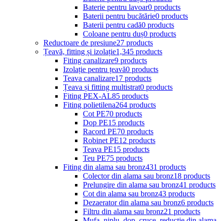
Baterie pentru lavoar
0 products
Baterii pentru bucătărie
0 products
Baterii pentru cadă
0 products
Coloane pentru duș
0 products
Reductoare de presiune
27 products
Țeavă, fitting și izolație
1,345 products
Fiting canalizare
9 products
Izolație pentru țeavă
0 products
Teava canalizare
17 products
Țeava și fitting multistrat
0 products
Fiting PEX-AL
85 products
Fiting polietilena
264 products
Cot PE
70 products
Dop PE
15 products
Racord PE
70 products
Robinet PE
12 products
Teava PE
15 products
Teu PE
75 products
Fiting din alama sau bronz
431 products
Colector din alama sau bronz
18 products
Prelungire din alama sau bronz
41 products
Cot din alama sau bronz
43 products
Dezaerator din alama sau bronz
6 products
Filtru din alama sau bronz
21 products
Mufa, niplu, dop, cruce, reductie din alama