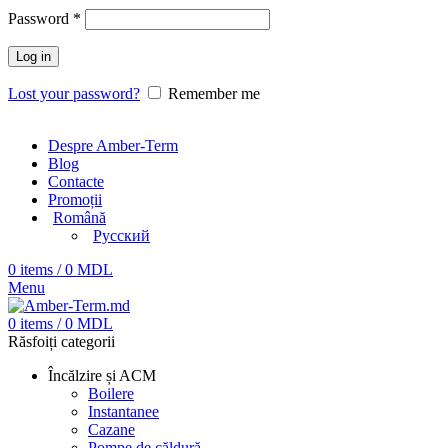
Password
*
Log in
Lost your password?
Remember me
Despre Amber-Term
Blog
Contacte
Promoții
Română
Русский
0
items
/
0
MDL
Menu
0
items
/
0
MDL
Răsfoiți categorii
Încălzire și ACM
Boilere
Instantanee
Cazane
Pompe de căldură