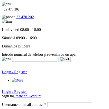
22 470 202
22 470 202
Luni-vineri 08:00 - 18:00
Sâmbătă 09:00 - 16:00
Duminica zi libera
Introdu numarul de telefon și revenim cu un apel!
Echipamente termo-hidro-sanitare în
12 rate cu 0% dobândă
.
Garanție până la 6 ani!
Login / Register
Echipamente termo-hidro-sanitare în
12 rate cu 0% dobândă
. Garanție până la 6 ani!
Login / Register
Sign in
Create an Account
Username or email address
*