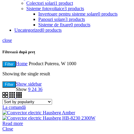
Colectori solari
1 product
Sisteme fotovoltaice
3 products
Invertoare pentru sisteme solare
0 products
Panouri solare
3 products
Sisteme de fixare
0 products
Uncategorized
0 products
close
Filtrează după preț
Home
Product Puterea, W
1000
Filter
Showing the single result
Show sidebar
Filter
Show
9
24
36
La comandă
Read more
Close