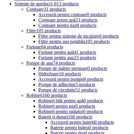
Sisteme de apeduct
1,813 products
Contoare
31 products
Accesorii pentru contoare
0 products
Contoare penru apă
23 products
Contoare pentru gaz
8 products
Filtre
105 products
Filtre pentru sisteme de incalzire
0 products
Filtre pentru apa potabila
105 products
Furtune
64 products
Furtune pentru apă
41 products
Furtune pentru gaz
23 products
Pompe de apa
74 products
Pompe de mărire presiune
0 products
Hidrofoare
10 products
Accesorii pentru pompe
8 products
Pompe de adîncime
5 products
Pompe de circulație
51 products
Robineți
160 products
Robineți bilă pentru apă
0 products
Robineți pentru gaz
0 products
Robineți pentru radiator
0 products
Baterii și dușuri
160 products
Accesorii pentru baterii
0 products
Baterie pentru bideu
0 products
Baterie pentru duș
0 products