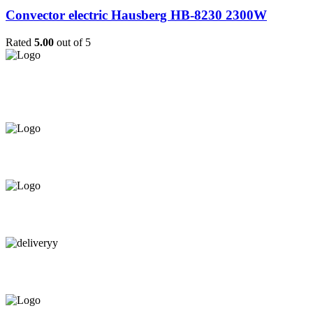
Convector electric Hausberg HB-8230 2300W
Rated
5.00
out of 5
Asigurăm instalatori. servicii de
mentenanță și profilaxie
la
domiciliu
Oferim orice produs în
12 rate cu 0% dobândă
Consultanță tehnică
prin telefon și în Showroom Ciocana.
Livrare gratuită.
Service centru ciocana.