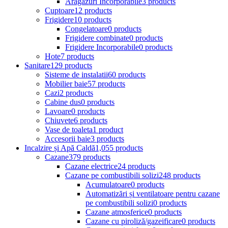
Aragazuri Incorporabile
3 products
Cuptoare
12 products
Frigidere
10 products
Congelatoare
0 products
Frigidere combinate
0 products
Frigidere Incorporabile
0 products
Hote
7 products
Sanitare
129 products
Sisteme de instalatii
60 products
Mobilier baie
57 products
Cazi
2 products
Cabine dus
0 products
Lavoare
0 products
Chiuvete
6 products
Vase de toaleta
1 product
Accesorii baie
3 products
Incalzire și Apă Caldă
1,055 products
Cazane
379 products
Cazane electrice
24 products
Cazane pe combustibili solizi
248 products
Acumulatoare
0 products
Automatizări și ventilatoare pentru cazane
pe combustibili solizi
0 products
Cazane atmosferice
0 products
Cazane cu piroliză/gazeificare
0 products