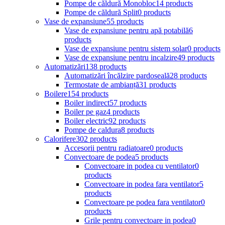
Pompe de căldură Monobloc
14 products
Pompe de căldură Split
0 products
Vase de expansiune
55 products
Vase de expansiune pentru apă potabilă
6
products
Vase de expansiune pentru sistem solar
0 products
Vase de expansiune pentru incalzire
49 products
Automatizări
138 products
Automatizări încălzire pardoseală
28 products
Termostate de ambianță
31 products
Boilere
154 products
Boiler indirect
57 products
Boiler pe gaz
4 products
Boiler electric
92 products
Pompe de caldura
8 products
Calorifere
302 products
Accesorii pentru radiatoare
0 products
Convectoare de podea
5 products
Convectoare in podea cu ventilator
0
products
Convectoare in podea fara ventilator
5
products
Convectoare pe podea fara ventilator
0
products
Grile pentru convectoare in podea
0