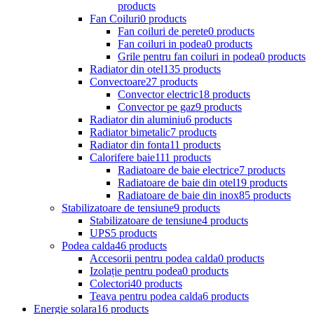
products
Fan Coiluri
0 products
Fan coiluri de perete
0 products
Fan coiluri in podea
0 products
Grile pentru fan coiluri in podea
0 products
Radiator din otel
135 products
Convectoare
27 products
Convector electric
18 products
Convector pe gaz
9 products
Radiator din aluminiu
6 products
Radiator bimetalic
7 products
Radiator din fonta
11 products
Calorifere baie
111 products
Radiatoare de baie electrice
7 products
Radiatoare de baie din otel
19 products
Radiatoare de baie din inox
85 products
Stabilizatoare de tensiune
9 products
Stabilizatoare de tensiune
4 products
UPS
5 products
Podea calda
46 products
Accesorii pentru podea calda
0 products
Izolație pentru podea
0 products
Colectori
40 products
Teava pentru podea calda
6 products
Energie solara
16 products