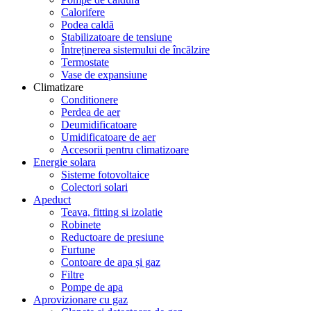
Calorifere
Podea caldă
Stabilizatoare de tensiune
Întreținerea sistemului de încălzire
Termostate
Vase de expansiune
Climatizare
Conditionere
Perdea de aer
Deumidificatoare
Umidificatoare de aer
Accesorii pentru climatizoare
Energie solara
Sisteme fotovoltaice
Colectori solari
Apeduct
Teava, fitting si izolatie
Robinete
Reductoare de presiune
Furtune
Contoare de apa și gaz
Filtre
Pompe de apa
Aprovizionare cu gaz