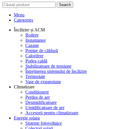
Search
Menu
Categories
Încălzire și ACM
Boilere
Instantanee
Cazane
Pompe de căldură
Calorifere
Podea caldă
Stabilizatoare de tensiune
Întreținerea sistemului de încălzire
Termostate
Vase de expansiune
Climatizare
Conditionere
Perdea de aer
Deumidificatoare
Umidificatoare de aer
Accesorii pentru climatizoare
Energie solara
Sisteme fotovoltaice
Colectori solari