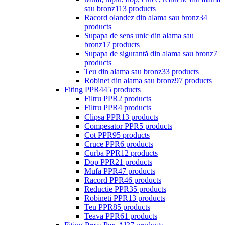
sau bronz
113 products
Racord olandez din alama sau bronz
34
products
Supapa de sens unic din alama sau
bronz
17 products
Supapa de sigurantă din alama sau bronz
7
products
Teu din alama sau bronz
33 products
Robinet din alama sau bronz
97 products
Fiting PPR
445 products
Filtru PPR
2 products
Filtru PPR
4 products
Clipsa PPR
13 products
Compesator PPR
5 products
Cot PPR
95 products
Cruce PPR
6 products
Curba PPR
12 products
Dop PPR
21 products
Mufa PPR
47 products
Racord PPR
46 products
Reductie PPR
35 products
Robineti PPR
13 products
Teu PPR
85 products
Teava PPR
61 products