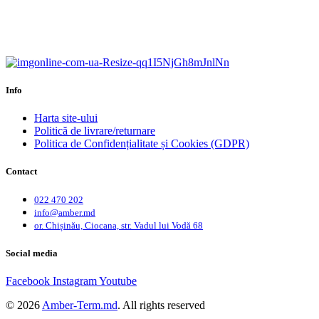
Calitate garantată.
Garanție până la 6 ani.
Info
Harta site-ului
Politică de livrare/returnare
Politica de Confidențialitate și Cookies (GDPR)
Contact
022 470 202
info@amber.md
or. Chișinău, Ciocana, str. Vadul lui Vodă 68
Social media
Facebook
Instagram
Youtube
© 2026
Amber-Term.md
. All rights reserved