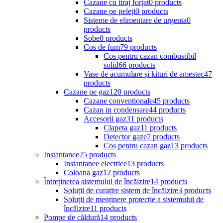
Cazane cu tiraj forțat
0 products
Cazane pe peleți
0 products
Sisteme de elimentare de urgenta
0
products
Sobe
0 products
Cos de fum
79 products
Cos pentru cazan combustibil
solid
66 products
Vase de acumulare și kituri de amestec
47
products
Cazane pe gaz
120 products
Cazane conventionale
45 products
Cazan in condensare
44 products
Accesorii gaz
31 products
Clapeta gaz
11 products
Detector gaze
7 products
Cos pentru cazan gaz
13 products
Instantanee
25 products
Instantanee electrice
13 products
Coloana gaz
12 products
Întreținerea sistemului de încălzire
14 products
Soluții de curațire sistem de încălzire
3 products
Soluții de menținere protecție a sistemului de
încălzire
11 products
Pompe de căldură
14 products