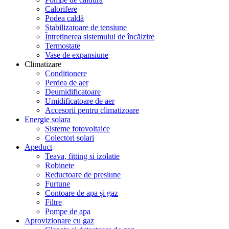
Calorifere
Podea caldă
Stabilizatoare de tensiune
Întreținerea sistemului de încălzire
Termostate
Vase de expansiune
Climatizare
Conditionere
Perdea de aer
Deumidificatoare
Umidificatoare de aer
Accesorii pentru climatizoare
Energie solara
Sisteme fotovoltaice
Colectori solari
Apeduct
Teava, fitting si izolatie
Robinete
Reductoare de presiune
Furtune
Contoare de apa și gaz
Filtre
Pompe de apa
Aprovizionare cu gaz