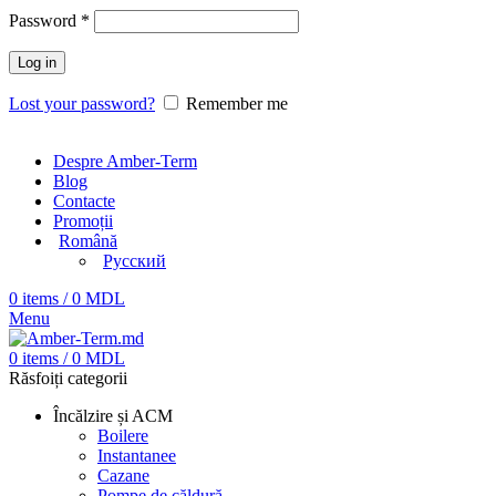
Password
*
Log in
Lost your password?
Remember me
Despre Amber-Term
Blog
Contacte
Promoții
Română
Русский
0
items
/
0
MDL
Menu
0
items
/
0
MDL
Răsfoiți categorii
Încălzire și ACM
Boilere
Instantanee
Cazane
Pompe de căldură