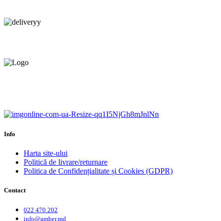
Consultanță tehnică
prin telefon și în Showroom Ciocana.
Livrare gratuită.
Service centru ciocana.
Calitate garantată.
Garanție până la 6 ani.
Info
Harta site-ului
Politică de livrare/returnare
Politica de Confidențialitate și Cookies (GDPR)
Contact
022 470 202
info@amber.md