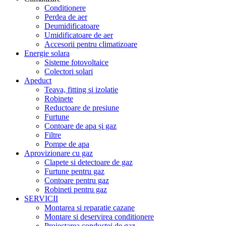
Conditionere
Perdea de aer
Deumidificatoare
Umidificatoare de aer
Accesorii pentru climatizoare
Energie solara
Sisteme fotovoltaice
Colectori solari
Apeduct
Teava, fitting si izolatie
Robinete
Reductoare de presiune
Furtune
Contoare de apa și gaz
Filtre
Pompe de apa
Aprovizionare cu gaz
Clapete si detectoare de gaz
Furtune pentru gaz
Contoare pentru gaz
Robineti pentru gaz
SERVICII
Montarea si reparatie cazane
Montare si deservirea conditionere
Proiectarea conductei de gaz