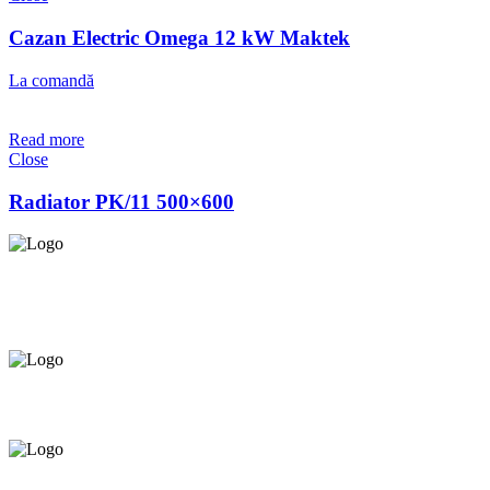
Cazan Electric Omega 12 kW Maktek
La comandă
Read more
Close
Radiator PK/11 500×600
Asigurăm instalatori. servicii de
mentenanță și profilaxie
la
domiciliu
Oferim orice produs în
12 rate cu 0% dobândă