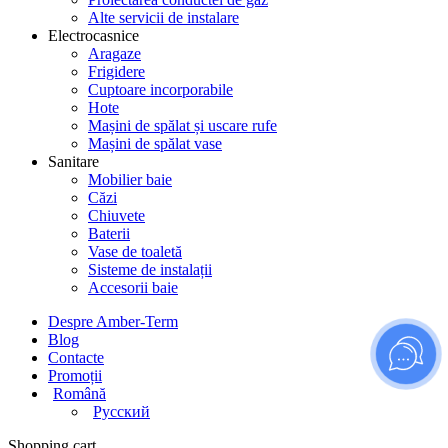
Alte servicii de instalare
Electrocasnice
Aragaze
Frigidere
Cuptoare incorporabile
Hote
Mașini de spălat și uscare rufe
Mașini de spălat vase
Sanitare
Mobilier baie
Căzi
Chiuvete
Baterii
Vase de toaletă
Sisteme de instalații
Accesorii baie
Despre Amber-Term
Blog
Contacte
Promoții
Română
Русский
Shopping cart