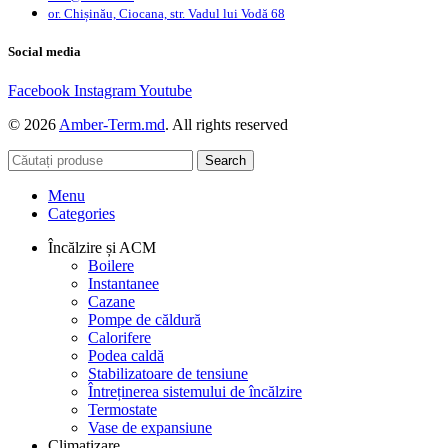
or. Chișinău, Ciocana, str. Vadul lui Vodă 68
Social media
Facebook
Instagram
Youtube
© 2026
Amber-Term.md
. All rights reserved
Search
Menu
Categories
Încălzire și ACM
Boilere
Instantanee
Cazane
Pompe de căldură
Calorifere
Podea caldă
Stabilizatoare de tensiune
Întreținerea sistemului de încălzire
Termostate
Vase de expansiune
Climatizare