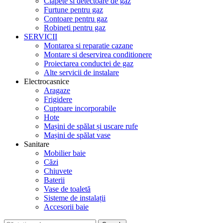
Clapete si detectoare de gaz
Furtune pentru gaz
Contoare pentru gaz
Robineti pentru gaz
SERVICII
Montarea si reparatie cazane
Montare si deservirea conditionere
Proiectarea conductei de gaz
Alte servicii de instalare
Electrocasnice
Aragaze
Frigidere
Cuptoare incorporabile
Hote
Mașini de spălat și uscare rufe
Mașini de spălat vase
Sanitare
Mobilier baie
Căzi
Chiuvete
Baterii
Vase de toaletă
Sisteme de instalații
Accesorii baie