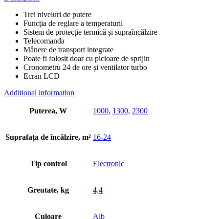
Trei niveluri de putere
Funcția de reglare a temperaturii
Sistem de protecție termică și supraîncălzire
Telecomanda
Mânere de transport integrate
Poate fi folosit doar cu picioare de sprijin
Cronometru 24 de ore și ventilator turbo
Ecran LCD
Additional information
Puterea, W
1000
,
1300
,
2300
Suprafața de încălzire, m²
16-24
Tip control
Electronic
Greutate, kg
4,4
Culoare
Alb