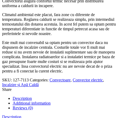
Convectorul asigura confortul termic necesar prin distribuirea
uniforma a caldurii in incapere.
Climatul ambiental este placut, fara zone cu diferente de
temperatura. Reglarea caldurii se realizeaza simplu, prin intermediul
termostatului din dotarea acestuia. In acest fel putem sa optam pentru
temperaturi diferentiate in functie de timpul petrecut acasa sau de
preferintele si nevoile noastre.
Este mult mai convenabil sa optam pentru un convector daca nu
dispunem de incalzire centrala. Costurile totale vor fi mult mai
reduse si nu avem nevoie de instalatii suplimentare sau de manopera
complicata. Instalarea radiatoarelor si a instalatiei termice pe baza de
gaz presupune foarte multe costuri si se realizeaza prin ajutor
specializat. Insa convectorul electric nu are nevoie decat de o priza
pentru a fi conectat la curent electric.
SKU:
127-7113
Categories:
Convectoare
,
Convector electric
,
Incalzire și Apă Caldă
Share
Description
Additional information
Reviews (0)
Description