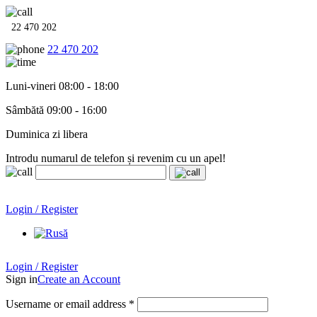
22 470 202
22 470 202
Luni-vineri 08:00 - 18:00
Sâmbătă 09:00 - 16:00
Duminica zi libera
Introdu numarul de telefon și revenim cu un apel!
Echipamente termo-hidro-sanitare în
12 rate cu 0% dobândă
.
Garanție până la 6 ani!
Login / Register
Echipamente termo-hidro-sanitare în
12 rate cu 0% dobândă
. Garanție până la 6 ani!
Login / Register
Sign in
Create an Account
Username or email address
*