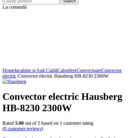
Search
La comandă
Click to enlarge
Home
Incalzire și Apă Caldă
Calorifere
Convectoare
Convector
electric
Convector electric Hausberg HB-8230 2300W
Convector electric Hausberg
HB-8230 2300W
Rated
5.00
out of 5 based on
1
customer rating
(
0
customer reviews)