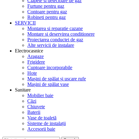
Clapete si detectoare de gaz
Furtune pentru gaz
Contoare pentru gaz
Robineti pentru gaz
SERVICII
Montarea si reparatie cazane
Montare si deservirea conditionere
Proiectarea conductei de gaz
Alte servicii de instalare
Electrocasnice
Aragaze
Frigidere
Cuptoare incorporabile
Hote
Mașini de spălat și uscare rufe
Mașini de spălat vase
Sanitare
Mobilier baie
Căzi
Chiuvete
Baterii
Vase de toaletă
Sisteme de instalații
Accesorii baie