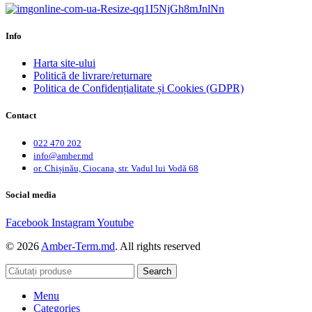
Info
Harta site-ului
Politică de livrare/returnare
Politica de Confidențialitate și Cookies (GDPR)
Contact
022 470 202
info@amber.md
or. Chișinău, Ciocana, str. Vadul lui Vodă 68
Social media
Facebook
Instagram
Youtube
© 2026
Amber-Term.md
. All rights reserved
Search
Menu
Categories