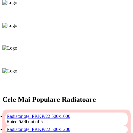
Oferim orice produs în
12 rate cu 0% dobândă
Consultanță tehnică
prin telefon și în Showroom Ciocana.
Livrare gratuită.
Service centru ciocana.
Calitate garantată.
Garanție până la 6 ani.
Cele Mai Populare Radiatoare
Radiator oțel PKKP/22 500x1000
Rated
5.00
out of 5
Radiator oțel PKKP/22 500x1200