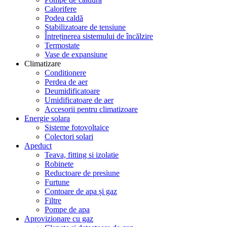
Calorifere
Podea caldă
Stabilizatoare de tensiune
Întreținerea sistemului de încălzire
Termostate
Vase de expansiune
Climatizare
Conditionere
Perdea de aer
Deumidificatoare
Umidificatoare de aer
Accesorii pentru climatizoare
Energie solara
Sisteme fotovoltaice
Colectori solari
Apeduct
Teava, fitting si izolatie
Robinete
Reductoare de presiune
Furtune
Contoare de apa și gaz
Filtre
Pompe de apa
Aprovizionare cu gaz