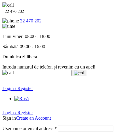
22 470 202
22 470 202
Luni-vineri 08:00 - 18:00
Sâmbătă 09:00 - 16:00
Duminica zi libera
Introdu numarul de telefon și revenim cu un apel!
Echipamente termo-hidro-sanitare în
12 rate cu 0% dobândă
.
Garanție până la 6 ani!
Login / Register
Echipamente termo-hidro-sanitare în
12 rate cu 0% dobândă
. Garanție până la 6 ani!
Login / Register
Sign in
Create an Account
Username or email address
*