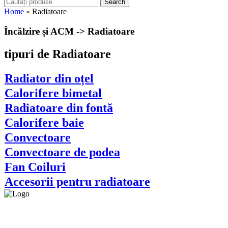
Search
Home
»
Radiatoare
Încălzire și ACM -> Radiatoare
tipuri de Radiatoare
Radiator din oțel
Calorifere bimetal
Radiatoare din fontă
Calorifere baie
Convectoare
Convectoare de podea
Fan Coiluri
Accesorii pentru radiatoare
Asigurăm instalatori. servicii de
mentenanță și profilaxie
la domiciliu