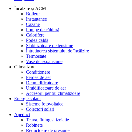
Încălzire și ACM
Boilere
Instantanee
Cazane
Pompe de căldură
Calorifere
Podea caldă
Stabilizatoare de tensiune
Întreținerea sistemului de încălzire
Termostate
Vase de expansiune
Climatizare
Conditionere
Perdea de aer
Deumidificatoare
Umidificatoare de aer
Accesorii pentru climatizoare
Energie solara
Sisteme fotovoltaice
Colectori solari
Apeduct
Teava, fitting si izolatie
Robinete
Reductoare de presiune