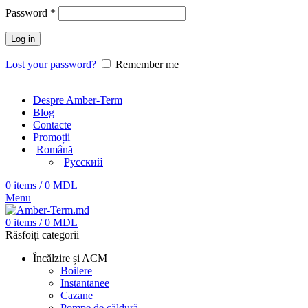
Password
*
Log in
Lost your password?
Remember me
Despre Amber-Term
Blog
Contacte
Promoții
Română
Русский
0
items
/
0
MDL
Menu
0
items
/
0
MDL
Răsfoiți categorii
Încălzire și ACM
Boilere
Instantanee
Cazane
Pompe de căldură