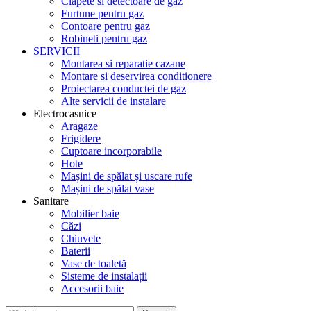
Clapete si detectoare de gaz
Furtune pentru gaz
Contoare pentru gaz
Robineti pentru gaz
SERVICII
Montarea si reparatie cazane
Montare si deservirea conditionere
Proiectarea conductei de gaz
Alte servicii de instalare
Electrocasnice
Aragaze
Frigidere
Cuptoare incorporabile
Hote
Mașini de spălat și uscare rufe
Mașini de spălat vase
Sanitare
Mobilier baie
Căzi
Chiuvete
Baterii
Vase de toaletă
Sisteme de instalații
Accesorii baie