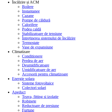
Încălzire și ACM
Boilere
Instantanee
Cazane
Pompe de căldură
Calorifere
Podea caldă
Stabilizatoare de tensiune
Întreținerea sistemului de încălzire
Termostate
Vase de expansiune
Climatizare
Conditionere
Perdea de aer
Deumidificatoare
Umidificatoare de aer
Accesorii pentru climatizoare
Energie solara
Sisteme fotovoltaice
Colectori solari
Apeduct
Teava, fitting si izolatie
Robinete
Reductoare de presiune
Furtune