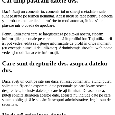
Cât timp păstrăm datele dvs.
Dacă lăsați un comentariu, comentariul în sine și metadatele sale
sunt păstrate pe termen nelimitat. Acest lucru se face pentru a detecta
și aproba comentariile de urmărire în mod automat, în loc să le
plaseze într-o coadă de aprobare.
Pentru utilizatorii care se înregistrează pe site-ul nostru, stocăm
informațiile personale pe care le indică în profilul lor. Toți utilizatorii
își pot vedea, edita sau șterge informațiile de profil în orice moment
(cu excepția numelui de utilizator). Administrația site-ului web poate
vedea și modifica aceste informații.
Care sunt drepturile dvs. asupra datelor
dvs.
Dacă aveți un cont pe site sau dacă ați lăsat comentarii, atunci puteți
solicita un fișier de export cu date personale pe care le-am stocat
despre dvs., inclusiv datele pe care le-ați furnizat. De asemenea,
puteți solicita ștergerea acestor date, aceasta nu include date pe care
suntem obligați să le stocăm în scopuri administrative, legale sau de
securitate.