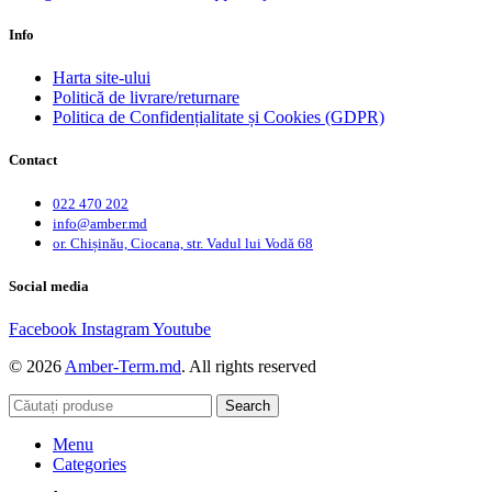
Info
Harta site-ului
Politică de livrare/returnare
Politica de Confidențialitate și Cookies (GDPR)
Contact
022 470 202
info@amber.md
or. Chișinău, Ciocana, str. Vadul lui Vodă 68
Social media
Facebook
Instagram
Youtube
© 2026
Amber-Term.md
. All rights reserved
Search
Menu
Categories