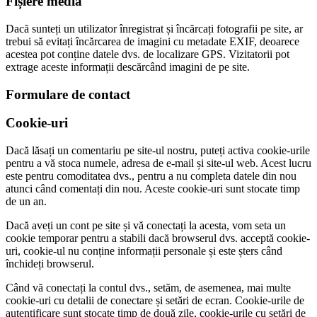
Fișiere media
Dacă sunteți un utilizator înregistrat și încărcați fotografii pe site, ar
trebui să evitați încărcarea de imagini cu metadate EXIF, deoarece
acestea pot conține datele dvs. de localizare GPS. Vizitatorii pot
extrage aceste informații descărcând imagini de pe site.
Formulare de contact
Cookie-uri
Dacă lăsați un comentariu pe site-ul nostru, puteți activa cookie-urile
pentru a vă stoca numele, adresa de e-mail și site-ul web. Acest lucru
este pentru comoditatea dvs., pentru a nu completa datele din nou
atunci când comentați din nou. Aceste cookie-uri sunt stocate timp
de un an.
Dacă aveți un cont pe site și vă conectați la acesta, vom seta un
cookie temporar pentru a stabili dacă browserul dvs. acceptă cookie-
uri, cookie-ul nu conține informații personale și este șters când
închideți browserul.
Când vă conectați la contul dvs., setăm, de asemenea, mai multe
cookie-uri cu detalii de conectare și setări de ecran. Cookie-urile de
autentificare sunt stocate timp de două zile, cookie-urile cu setări de