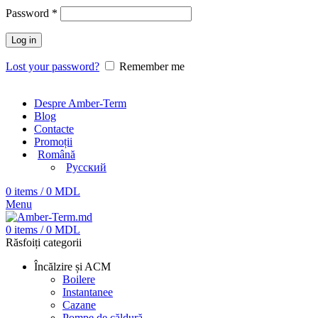
Password
*
Log in
Lost your password?
Remember me
Despre Amber-Term
Blog
Contacte
Promoții
Română
Русский
0
items
/
0
MDL
Menu
0
items
/
0
MDL
Răsfoiți categorii
Încălzire și ACM
Boilere
Instantanee
Cazane
Pompe de căldură