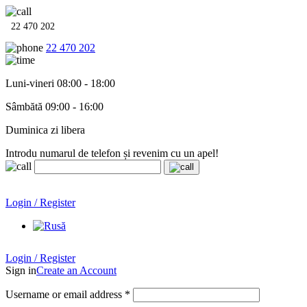
22 470 202
22 470 202
Luni-vineri 08:00 - 18:00
Sâmbătă 09:00 - 16:00
Duminica zi libera
Introdu numarul de telefon și revenim cu un apel!
Echipamente termo-hidro-sanitare în
12 rate cu 0% dobândă
.
Garanție până la 6 ani!
Login / Register
Echipamente termo-hidro-sanitare în
12 rate cu 0% dobândă
. Garanție până la 6 ani!
Login / Register
Sign in
Create an Account
Username or email address
*