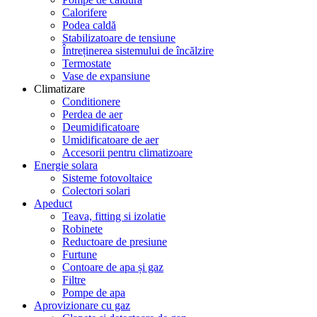
Calorifere
Podea caldă
Stabilizatoare de tensiune
Întreținerea sistemului de încălzire
Termostate
Vase de expansiune
Climatizare
Conditionere
Perdea de aer
Deumidificatoare
Umidificatoare de aer
Accesorii pentru climatizoare
Energie solara
Sisteme fotovoltaice
Colectori solari
Apeduct
Teava, fitting si izolatie
Robinete
Reductoare de presiune
Furtune
Contoare de apa și gaz
Filtre
Pompe de apa
Aprovizionare cu gaz