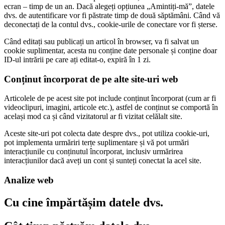
ecran – timp de un an. Dacă alegeți opțiunea „Amintiți-mă”, datele
dvs. de autentificare vor fi păstrate timp de două săptămâni. Când vă
deconectați de la contul dvs., cookie-urile de conectare vor fi șterse.
Când editați sau publicați un articol în browser, va fi salvat un
cookie suplimentar, acesta nu conține date personale și conține doar
ID-ul intrării pe care ați editat-o, expiră în 1 zi.
Conținut încorporat de pe alte site-uri web
Articolele de pe acest site pot include conținut încorporat (cum ar fi
videoclipuri, imagini, articole etc.), astfel de conținut se comportă în
același mod ca și când vizitatorul ar fi vizitat celălalt site.
Aceste site-uri pot colecta date despre dvs., pot utiliza cookie-uri,
pot implementa urmăriri terțe suplimentare și vă pot urmări
interacțiunile cu conținutul încorporat, inclusiv urmărirea
interacțiunilor dacă aveți un cont și sunteți conectat la acel site.
Analize web
Cu cine împărtășim datele dvs.