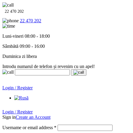
22 470 202
22 470 202
Luni-vineri 08:00 - 18:00
Sâmbătă 09:00 - 16:00
Duminica zi libera
Introdu numarul de telefon și revenim cu un apel!
Echipamente termo-hidro-sanitare în
12 rate cu 0% dobândă
.
Garanție până la 6 ani!
Login / Register
Echipamente termo-hidro-sanitare în
12 rate cu 0% dobândă
. Garanție până la 6 ani!
Login / Register
Sign in
Create an Account
Username or email address
*