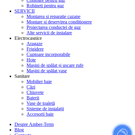
Contoare pentru gaz
Robineti pentru gaz
SERVICII
Montarea si reparatie cazane
Montare si deservirea conditionere
Proiectarea conductei de gaz
Alte servicii de instalare
Electrocasnice
Aragaze
Frigidere
Cuptoare incorporabile
Hote
Mașini de spălat și uscare rufe
Mașini de spălat vase
Sanitare
Mobilier baie
Căzi
Chiuvete
Baterii
Vase de toaletă
Sisteme de instalații
Accesorii baie
Despre Amber-Term
Blog