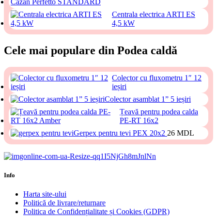
Cazan Perfetto STANDARD
Centrala electrica ARTI ES
4,5 kW
Cele mai populare din Podea caldă
Colector cu fluxometru 1″ 12
ieșiri
Colector asamblat 1” 5 ieșiri
Țeavă pentru podea calda
PE-RT 16x2
Gerpex pentru tevi PEX 20x2
26
MDL
Info
Harta site-ului
Politică de livrare/returnare
Politica de Confidențialitate și Cookies (GDPR)