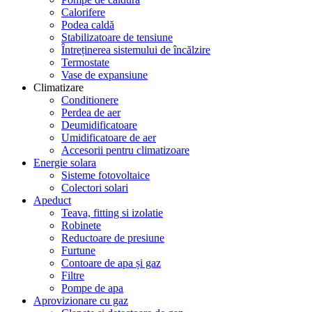
Calorifere
Podea caldă
Stabilizatoare de tensiune
Întreținerea sistemului de încălzire
Termostate
Vase de expansiune
Climatizare
Conditionere
Perdea de aer
Deumidificatoare
Umidificatoare de aer
Accesorii pentru climatizoare
Energie solara
Sisteme fotovoltaice
Colectori solari
Apeduct
Teava, fitting si izolatie
Robinete
Reductoare de presiune
Furtune
Contoare de apa și gaz
Filtre
Pompe de apa
Aprovizionare cu gaz