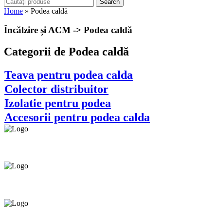
Search
Home
»
Podea caldă
Încălzire și ACM -> Podea caldă
Categorii de Podea caldă
Teava pentru podea calda
Colector distribuitor
Izolatie pentru podea
Accesorii pentru podea calda
Asigurăm instalatori. servicii de
mentenanță și profilaxie
la domiciliu
Oferim orice produs în
12 rate cu 0% dobândă