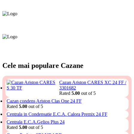
Consultanță tehnică
prin telefon și în Showroom Ciocana.
Livrare gratuită.
Service centru ciocana.
Calitate garantată.
Garanție până la 6 ani.
Cele mai populare Cazane​
Cazan Ariston CARES XC 24 FF /
3301682
Rated
5.00
out of 5
Cazan condens Ariston Clas One 24 FF
Rated
5.00
out of 5
Centrala in Condensatie E.C.A. Calora Premix 24 FF
Centrala E.C.A.Gelios Plus 24
Rated
5.00
out of 5