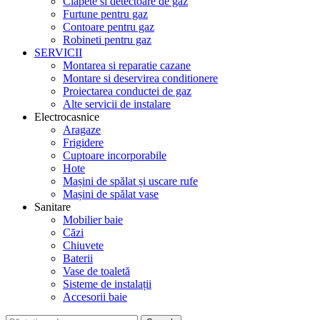
Clapete si detectoare de gaz
Furtune pentru gaz
Contoare pentru gaz
Robineti pentru gaz
SERVICII
Montarea si reparatie cazane
Montare si deservirea conditionere
Proiectarea conductei de gaz
Alte servicii de instalare
Electrocasnice
Aragaze
Frigidere
Cuptoare incorporabile
Hote
Mașini de spălat și uscare rufe
Mașini de spălat vase
Sanitare
Mobilier baie
Căzi
Chiuvete
Baterii
Vase de toaletă
Sisteme de instalații
Accesorii baie