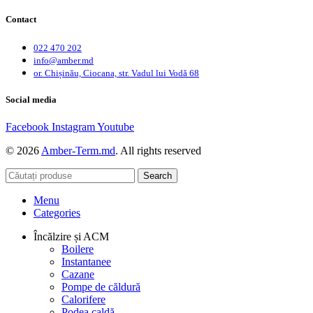
Contact
022 470 202
info@amber.md
or. Chișinău, Ciocana, str. Vadul lui Vodă 68
Social media
Facebook
Instagram
Youtube
© 2026
Amber-Term.md
. All rights reserved
Search
Menu
Categories
Încălzire și ACM
Boilere
Instantanee
Cazane
Pompe de căldură
Calorifere
Podea caldă