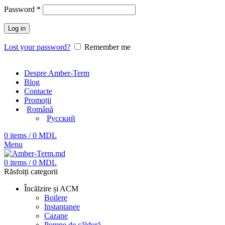
Password
*
Log in
Lost your password?
Remember me
Despre Amber-Term
Blog
Contacte
Promoții
Română
Русский
0
items
/
0
MDL
Menu
0
items
/
0
MDL
Răsfoiți categorii
Încălzire și ACM
Boilere
Instantanee
Cazane
Pompe de căldură