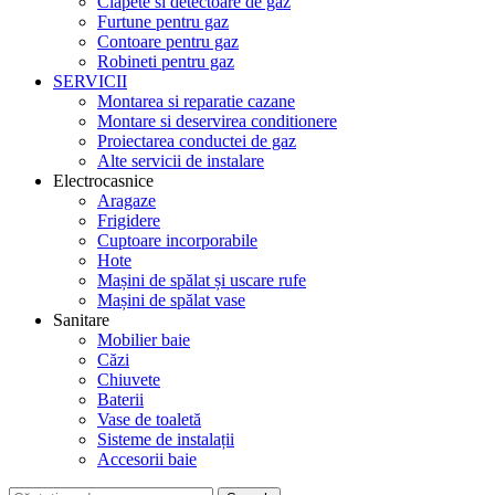
Clapete si detectoare de gaz
Furtune pentru gaz
Contoare pentru gaz
Robineti pentru gaz
SERVICII
Montarea si reparatie cazane
Montare si deservirea conditionere
Proiectarea conductei de gaz
Alte servicii de instalare
Electrocasnice
Aragaze
Frigidere
Cuptoare incorporabile
Hote
Mașini de spălat și uscare rufe
Mașini de spălat vase
Sanitare
Mobilier baie
Căzi
Chiuvete
Baterii
Vase de toaletă
Sisteme de instalații
Accesorii baie