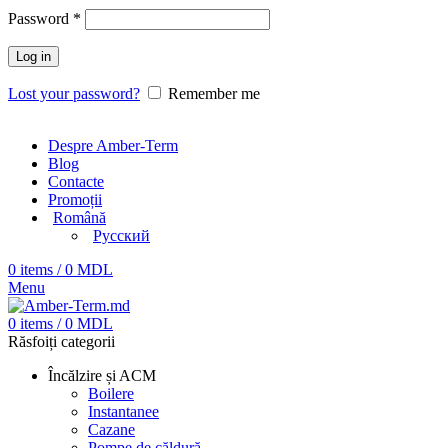
Password
*
Log in
Lost your password?
Remember me
Despre Amber-Term
Blog
Contacte
Promoții
Română
Русский
0
items
/
0
MDL
Menu
0
items
/
0
MDL
Răsfoiți categorii
Încălzire și ACM
Boilere
Instantanee
Cazane
Pompe de căldură