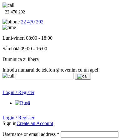
22 470 202
22 470 202
Luni-vineri 08:00 - 18:00
Sâmbătă 09:00 - 16:00
Duminica zi libera
Introdu numarul de telefon și revenim cu un apel!
Echipamente termo-hidro-sanitare în
12 rate cu 0% dobândă
.
Garanție până la 6 ani!
Login / Register
Echipamente termo-hidro-sanitare în
12 rate cu 0% dobândă
. Garanție până la 6 ani!
Login / Register
Sign in
Create an Account
Username or email address
*