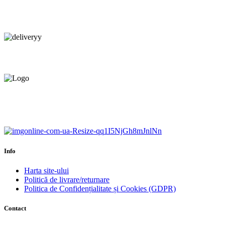
Consultanță tehnică
prin telefon și în Showroom Ciocana.
Livrare gratuită.
Service centru ciocana.
Calitate garantată.
Garanție până la 6 ani.
Info
Harta site-ului
Politică de livrare/returnare
Politica de Confidențialitate și Cookies (GDPR)
Contact