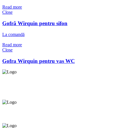
Read more
Close
Gofră Wirquin pentru sifon
La comandă
Read more
Close
Gofra Wirquin pentru vas WC
Asigurăm instalatori. servicii de
mentenanță și profilaxie
la
domiciliu
Oferim orice produs în
12 rate cu 0% dobândă