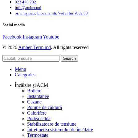
022 470 202
info@amber.md
or. Chișinău, Ciocana, str. Vadul lui Vodă 68
Social media
Facebook
Instagram
Youtube
© 2026
Amber-Term.md
. All rights reserved
Search
Menu
Categories
Încălzire și ACM
Boilere
Instantanee
Cazane
Pompe de căldură
Calorifere
Podea caldă
Stabilizatoare de tensiune
Întreținerea sistemului de încălzire
Termostate