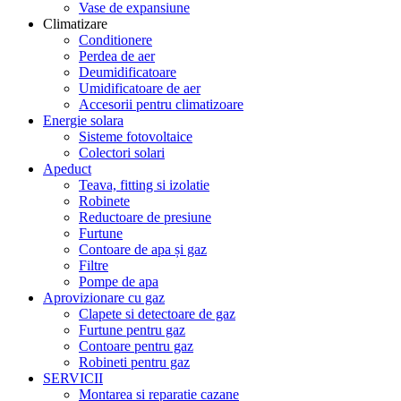
Vase de expansiune
Climatizare
Conditionere
Perdea de aer
Deumidificatoare
Umidificatoare de aer
Accesorii pentru climatizoare
Energie solara
Sisteme fotovoltaice
Colectori solari
Apeduct
Teava, fitting si izolatie
Robinete
Reductoare de presiune
Furtune
Contoare de apa și gaz
Filtre
Pompe de apa
Aprovizionare cu gaz
Clapete si detectoare de gaz
Furtune pentru gaz
Contoare pentru gaz
Robineti pentru gaz
SERVICII
Montarea si reparatie cazane