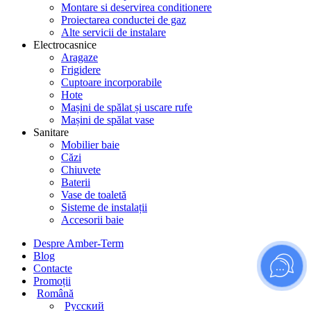
Montare si deservirea conditionere
Proiectarea conductei de gaz
Alte servicii de instalare
Electrocasnice
Aragaze
Frigidere
Cuptoare incorporabile
Hote
Mașini de spălat și uscare rufe
Mașini de spălat vase
Sanitare
Mobilier baie
Căzi
Chiuvete
Baterii
Vase de toaletă
Sisteme de instalații
Accesorii baie
Despre Amber-Term
Blog
Contacte
Promoții
Română
Русский