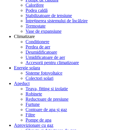
Calorifere
Podea caldă
Stabilizatoare de tensiune
Întreținerea sistemului de încălzire
Termostate
Vase de expansiune
Climatizare
Conditionere
Perdea de aer
Deumidificatoare
Umidificatoare de aer
Accesorii pentru climatizoare
Energie solara
Sisteme fotovoltaice
Colectori solari
Apeduct
Teava, fitting si izolatie
Robinete
Reductoare de presiune
Furtune
Contoare de apa și gaz
Filtre
Pompe de apa
Aprovizionare cu gaz