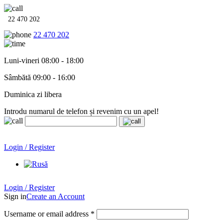
22 470 202
22 470 202
Luni-vineri 08:00 - 18:00
Sâmbătă 09:00 - 16:00
Duminica zi libera
Introdu numarul de telefon și revenim cu un apel!
Echipamente termo-hidro-sanitare în
12 rate cu 0% dobândă
.
Garanție până la 6 ani!
Login / Register
Echipamente termo-hidro-sanitare în
12 rate cu 0% dobândă
. Garanție până la 6 ani!
Login / Register
Sign in
Create an Account
Username or email address
*