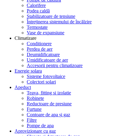
Calorifere
Podea caldă
Stabilizatoare de tensiune
Întreținerea sistemului de încălzire
Termostate
Vase de expansiune
Climatizare
Conditionere
Perdea de aer
Deumidificatoare
Umidificatoare de aer
Accesorii pentru climatizoare
Energie solara
Sisteme fotovoltaice
Colectori solari
Apeduct
Teava, fitting si izolatie
Robinete
Reductoare de presiune
Furtune
Contoare de apa și gaz
Filtre
Pompe de apa
Aprovizionare cu gaz