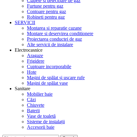
Clapete si detectoare de gaz
Furtune pentru gaz
Contoare pentru gaz
Robineti pentru gaz
SERVICII
Montarea si reparatie cazane
Montare si deservirea conditionere
Proiectarea conductei de gaz
Alte servicii de instalare
Electrocasnice
Aragaze
Frigidere
Cuptoare incorporabile
Hote
Mașini de spălat și uscare rufe
Mașini de spălat vase
Sanitare
Mobilier baie
Căzi
Chiuvete
Baterii
Vase de toaletă
Sisteme de instalații
Accesorii baie