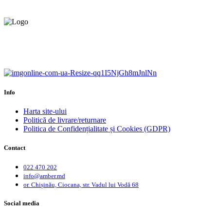
Livrare gratuită.
Service centru ciocana.
Calitate garantată.
Garanție până la 6 ani.
Info
Harta site-ului
Politică de livrare/returnare
Politica de Confidențialitate și Cookies (GDPR)
Contact
022 470 202
info@amber.md
or. Chișinău, Ciocana, str. Vadul lui Vodă 68
Social media