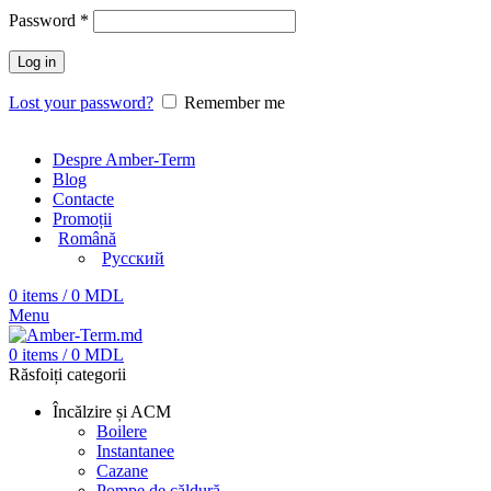
Password
*
Log in
Lost your password?
Remember me
Despre Amber-Term
Blog
Contacte
Promoții
Română
Русский
0
items
/
0
MDL
Menu
0
items
/
0
MDL
Răsfoiți categorii
Încălzire și ACM
Boilere
Instantanee
Cazane
Pompe de căldură