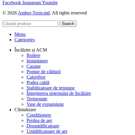
Facebook
Instagram
Youtube
© 2026
Amber-Term.md
. All rights reserved
Search
Menu
Categories
Încălzire și ACM
Boilere
Instantanee
Cazane
Pompe de căldură
Calorifere
Podea caldă
Stabilizatoare de tensiune
Întreținerea sistemului de încălzire
Termostate
Vase de expansiune
Climatizare
Conditionere
Perdea de aer
Deumidificatoare
Umidificatoare de aer