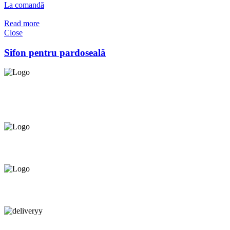
La comandă
Read more
Close
Sifon pentru pardoseală
Asigurăm instalatori. servicii de
mentenanță și profilaxie
la
domiciliu
Oferim orice produs în
12 rate cu 0% dobândă
Consultanță tehnică
prin telefon și în Showroom Ciocana.