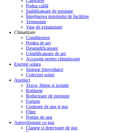
Calorifere
Podea caldă
Stabilizatoare de tensiune
Întreținerea sistemului de încălzire
Termostate
Vase de expansiune
Climatizare
Conditionere
Perdea de aer
Deumidificatoare
Umidificatoare de aer
Accesorii pentru climatizoare
Energie solara
Sisteme fotovoltaice
Colectori solari
Apeduct
Teava, fitting si izolatie
Robinete
Reductoare de presiune
Furtune
Contoare de apa și gaz
Filtre
Pompe de apa
Aprovizionare cu gaz
Clapete si detectoare de gaz