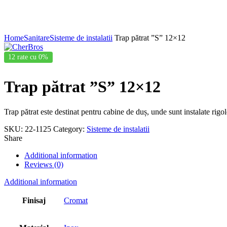
Click to enlarge
Home
Sanitare
Sisteme de instalatii
Trap pătrat ”S” 12×12
12 rate cu 0%
Trap pătrat ”S” 12×12
Trap pătrat este destinat pentru cabine de duș, unde sunt instalate rigol
SKU:
22-1125
Category:
Sisteme de instalatii
Share
Additional information
Reviews (0)
Additional information
Finisaj
Cromat