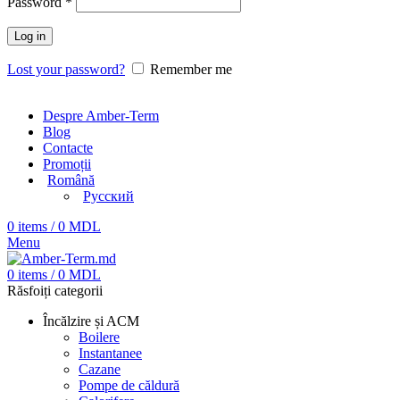
Password
*
Log in
Lost your password?
Remember me
Despre Amber-Term
Blog
Contacte
Promoții
Română
Русский
0
items
/
0
MDL
Menu
0
items
/
0
MDL
Răsfoiți categorii
Încălzire și ACM
Boilere
Instantanee
Cazane
Pompe de căldură