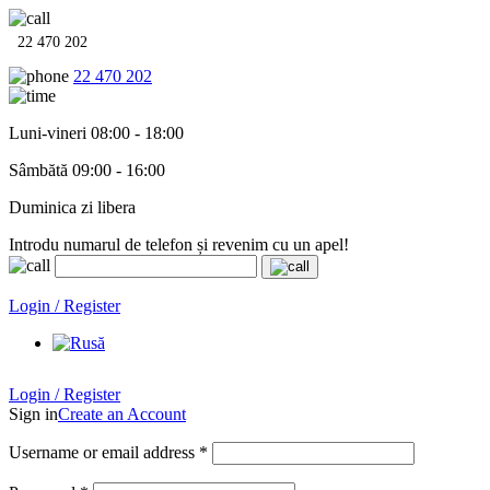
22 470 202
22 470 202
Luni-vineri 08:00 - 18:00
Sâmbătă 09:00 - 16:00
Duminica zi libera
Introdu numarul de telefon și revenim cu un apel!
Echipamente termo-hidro-sanitare în
12 rate cu 0% dobândă
. Garan
Login / Register
Login / Register
Sign in
Create an Account
Username or email address
*