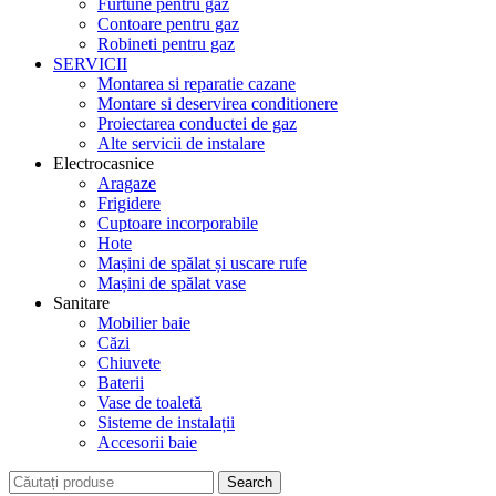
Furtune pentru gaz
Contoare pentru gaz
Robineti pentru gaz
SERVICII
Montarea si reparatie cazane
Montare si deservirea conditionere
Proiectarea conductei de gaz
Alte servicii de instalare
Electrocasnice
Aragaze
Frigidere
Cuptoare incorporabile
Hote
Mașini de spălat și uscare rufe
Mașini de spălat vase
Sanitare
Mobilier baie
Căzi
Chiuvete
Baterii
Vase de toaletă
Sisteme de instalații
Accesorii baie
Search