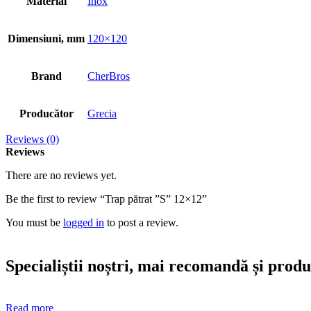
Material
Inox
Dimensiuni, mm
120×120
Brand
CherBros
Producător
Grecia
Reviews (0)
Reviews
There are no reviews yet.
Be the first to review “Trap pătrat ”S” 12×12”
You must be
logged in
to post a review.
Specialiștii noștri, mai recomandă și prod
Read more