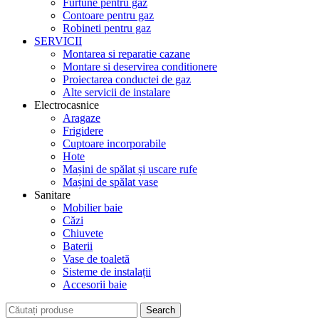
Furtune pentru gaz
Contoare pentru gaz
Robineti pentru gaz
SERVICII
Montarea si reparatie cazane
Montare si deservirea conditionere
Proiectarea conductei de gaz
Alte servicii de instalare
Electrocasnice
Aragaze
Frigidere
Cuptoare incorporabile
Hote
Mașini de spălat și uscare rufe
Mașini de spălat vase
Sanitare
Mobilier baie
Căzi
Chiuvete
Baterii
Vase de toaletă
Sisteme de instalații
Accesorii baie
Search