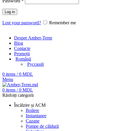
Password
*
Log in
Lost your password?
Remember me
Despre Amber-Term
Blog
Contacte
Promoții
Română
Русский
0
items
/
0
MDL
Menu
0
items
/
0
MDL
Răsfoiți categorii
Încălzire și ACM
Boilere
Instantanee
Cazane
Pompe de căldură