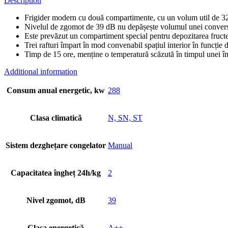
Description
Frigider modern cu două compartimente, cu un volum util de 321
Nivelul de zgomot de 39 dB nu depășește volumul unei convers
Este prevăzut un compartiment special pentru depozitarea fructe
Trei rafturi împart în mod convenabil spațiul interior în funcție
Timp de 15 ore, menține o temperatură scăzută în timpul unei înt
Additional information
Consum anual energetic, kw
288
Clasa climatică
N, SN, ST
Sistem dezghețare congelator
Manual
Capacitatea îngheț 24h/kg
2
Nivel zgomot, dB
39
Clasa energetică
A++