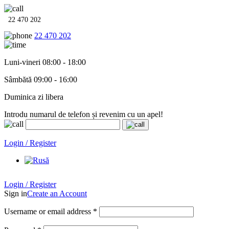
22 470 202
22 470 202
Luni-vineri 08:00 - 18:00
Sâmbătă 09:00 - 16:00
Duminica zi libera
Introdu numarul de telefon și revenim cu un apel!
Echipamente termo-hidro-sanitare în
12 rate cu 0% dobândă
. Garan
Login / Register
Login / Register
Sign in
Create an Account
Username or email address
*