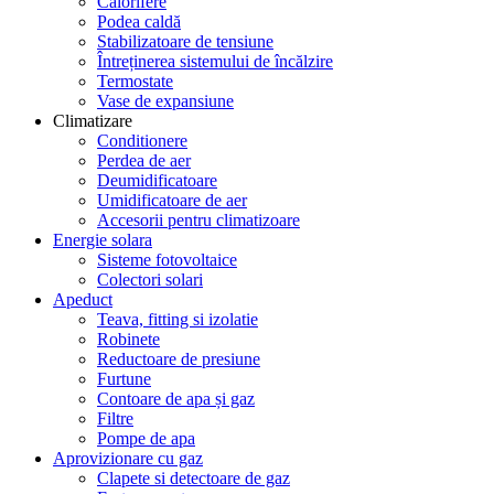
Calorifere
Podea caldă
Stabilizatoare de tensiune
Întreținerea sistemului de încălzire
Termostate
Vase de expansiune
Climatizare
Conditionere
Perdea de aer
Deumidificatoare
Umidificatoare de aer
Accesorii pentru climatizoare
Energie solara
Sisteme fotovoltaice
Colectori solari
Apeduct
Teava, fitting si izolatie
Robinete
Reductoare de presiune
Furtune
Contoare de apa și gaz
Filtre
Pompe de apa
Aprovizionare cu gaz
Clapete si detectoare de gaz