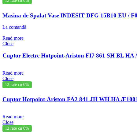
12 rate cu 0%
Masina de Spalat Vase INDESIT DFG 15B10 EU / F
La comandă
Read more
Close
Cuptor Electrc Hotpoint-Ariston FI7 861 SH BL HA
Read more
Close
12 rate cu 0%
Cuptor Hotpoint-Ariston FA2 841 JH WH HA /F100
Read more
Close
12 rate cu 0%