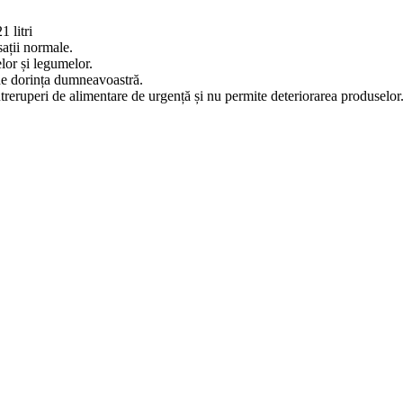
 litri
ații normale.
lor și legumelor.
 de dorința dumneavoastră.
reruperi de alimentare de urgență și nu permite deteriorarea produselor