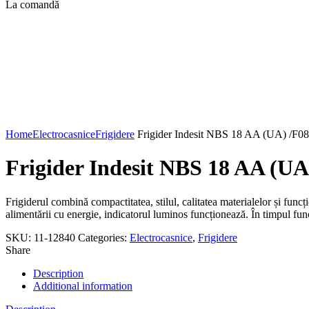
La comandă
Click to enlarge
Home
Electrocasnice
Frigidere
Frigider Indesit NBS 18 AA (UA) /F0
Frigider Indesit NBS 18 AA (UA
Frigiderul combină compactitatea, stilul, calitatea materialelor și func
alimentării cu energie, indicatorul luminos funcționează. În timpul fun
SKU:
11-12840
Categories:
Electrocasnice
,
Frigidere
Share
Description
Additional information