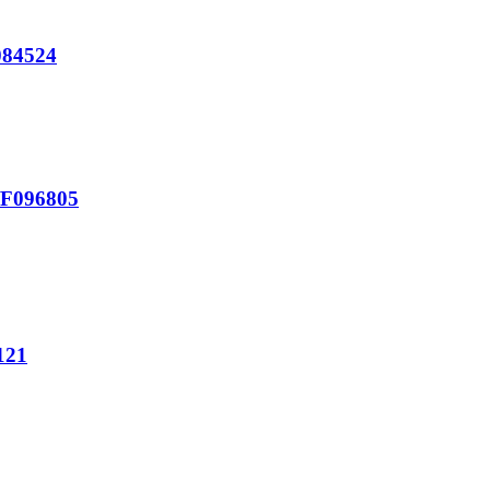
084524
 /F096805
121