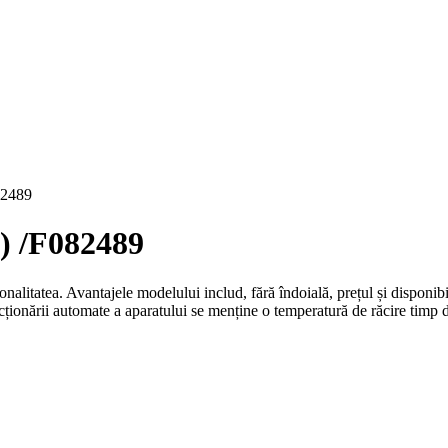
82489
) /F082489
ționalitatea. Avantajele modelului includ, fără îndoială, prețul și dispon
cționării automate a aparatului se menține o temperatură de răcire timp 