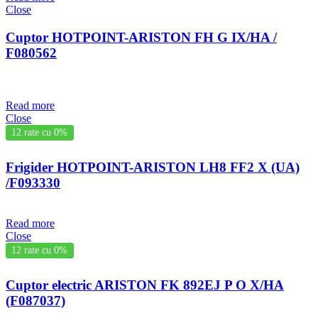
Close
Cuptor HOTPOINT-ARISTON FH G IX/HA /
F080562
Read more
Close
12 rate cu 0%
Frigider HOTPOINT-ARISTON LH8 FF2 X (UA)
/F093330
Read more
Close
12 rate cu 0%
Cuptor electric ARISTON FK 892EJ P O X/HA
(F087037)