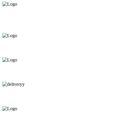
Asigurăm instalatori. servicii de
mentenanță și profilaxie
la
domiciliu
Oferim orice produs în
12 rate cu 0% dobândă
Consultanță tehnică
prin telefon și în Showroom Ciocana.
Livrare gratuită.
Service centru ciocana.
Calitate garantată.
Garanție până la 6 ani.