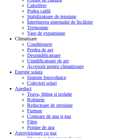
Calorifere
Podea caldă
Stabilizatoare de tensiune
Întreținerea sistemului de încălzire
Termostate
Vase de expansiune
Climatizare
Conditionere
Perdea de aer
Deumidificatoare
Umidificatoare de aer
Accesorii pentru climatizoare
Energie solara
Sisteme fotovoltaice
Colectori solari
Apeduct
Teava, fitting si izolatie
Robinete
Reductoare de presiune
Furtune
Contoare de apa și gaz
Filtre
Pompe de apa
Aprovizionare cu gaz