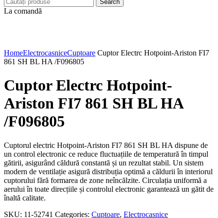
Search
La comandă
Click to enlarge
Home
Electrocasnice
Cuptoare
Cuptor Electrc Hotpoint-Ariston FI7
861 SH BL HA /F096805
Cuptor Electrc Hotpoint-
Ariston FI7 861 SH BL HA
/F096805
Cuptorul electric Hotpoint-Ariston FI7 861 SH BL HA dispune de
un control electronic ce reduce fluctuațiile de temperatură în timpul
gătirii, asigurând căldură constantă și un rezultat stabil. Un sistem
modern de ventilație asigură distribuția optimă a căldurii în interiorul
cuptorului fără formarea de zone neîncălzite. Circulația uniformă a
aerului în toate direcțiile și controlul electronic garantează un gătit de
înaltă calitate.
SKU:
11-52741
Categories:
Cuptoare
,
Electrocasnice