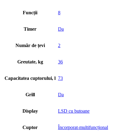
Funcții
8
Timer
Da
Număr de țevi
2
Greutate, kg
36
Capacitatea cuptorului, l
73
Grill
Da
Display
LSD cu butoane
Cuptor
Încorporat-multifuncțional