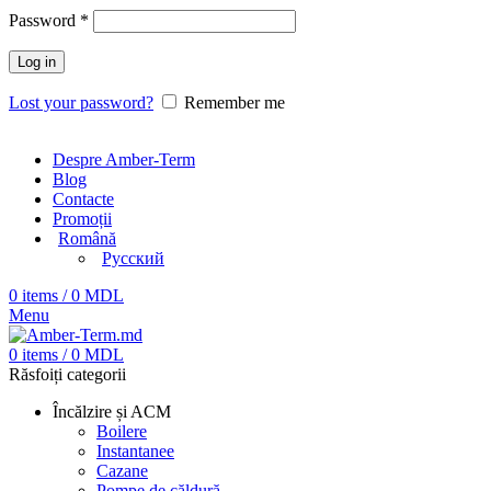
Password
*
Log in
Lost your password?
Remember me
Despre Amber-Term
Blog
Contacte
Promoții
Română
Русский
0
items
/
0
MDL
Menu
0
items
/
0
MDL
Răsfoiți categorii
Încălzire și ACM
Boilere
Instantanee
Cazane
Pompe de căldură