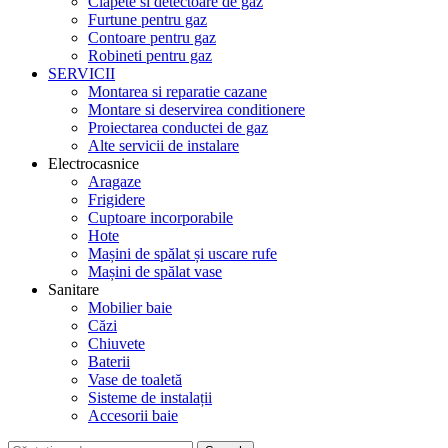
Clapete si detectoare de gaz
Furtune pentru gaz
Contoare pentru gaz
Robineti pentru gaz
SERVICII
Montarea si reparatie cazane
Montare si deservirea conditionere
Proiectarea conductei de gaz
Alte servicii de instalare
Electrocasnice
Aragaze
Frigidere
Cuptoare incorporabile
Hote
Mașini de spălat și uscare rufe
Mașini de spălat vase
Sanitare
Mobilier baie
Căzi
Chiuvete
Baterii
Vase de toaletă
Sisteme de instalații
Accesorii baie