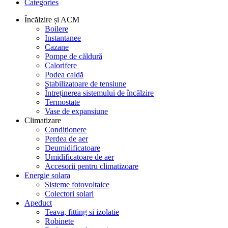
Categories
Încălzire și ACM
Boilere
Instantanee
Cazane
Pompe de căldură
Calorifere
Podea caldă
Stabilizatoare de tensiune
Întreținerea sistemului de încălzire
Termostate
Vase de expansiune
Climatizare
Conditionere
Perdea de aer
Deumidificatoare
Umidificatoare de aer
Accesorii pentru climatizoare
Energie solara
Sisteme fotovoltaice
Colectori solari
Apeduct
Teava, fitting si izolatie
Robinete