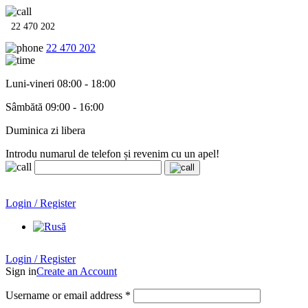
22 470 202
22 470 202
Luni-vineri 08:00 - 18:00
Sâmbătă 09:00 - 16:00
Duminica zi libera
Introdu numarul de telefon și revenim cu un apel!
Echipamente termo-hidro-sanitare în
12 rate cu 0% dobândă
.
Garanție până la 6 ani!
Login / Register
Echipamente termo-hidro-sanitare în
12 rate cu 0% dobândă
. Garanție până la 6 ani!
Login / Register
Sign in
Create an Account
Username or email address
*