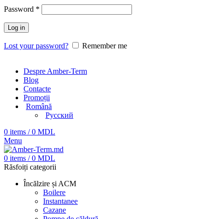
Password
*
Log in
Lost your password?
Remember me
Despre Amber-Term
Blog
Contacte
Promoții
Română
Русский
0
items
/
0
MDL
Menu
0
items
/
0
MDL
Răsfoiți categorii
Încălzire și ACM
Boilere
Instantanee
Cazane
Pompe de căldură