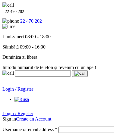
22 470 202
22 470 202
Luni-vineri 08:00 - 18:00
Sâmbătă 09:00 - 16:00
Duminica zi libera
Introdu numarul de telefon și revenim cu un apel!
Echipamente termo-hidro-sanitare în
12 rate cu 0% dobândă
.
Garanție până la 6 ani!
Login / Register
Echipamente termo-hidro-sanitare în
12 rate cu 0% dobândă
. Garanție până la 6 ani!
Login / Register
Sign in
Create an Account
Username or email address
*