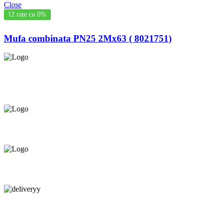
Close
12 rate cu 0%
Mufa combinata PN25 2Mx63 ( 8021751)
Asigurăm instalatori. servicii de
mentenanță și profilaxie
la
domiciliu
Oferim orice produs în
12 rate cu 0% dobândă
Consultanță tehnică
prin telefon și în Showroom Ciocana.
Livrare gratuită.
Service centru ciocana.