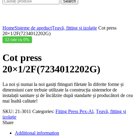
Search
Click to enlarge
Home
Sisteme de apeduct
Țeavă, fitting și izolație
Cot press
20×1/2F(7234012202G)
12 rate cu 0%
Cot press
20×1/2F(7234012202G)
La noi și numai la noi gasiți fitinguri filetate în diferite forme și
dimensiuni care trebuie utilizate la construcția sistemelor de
instalații sanitare și de încălzire după standarte și producători de cea
mai înaltă calitate!
SKU:
21-3011
Categories:
Fiting Press Pex-Al
,
Țeavă, fitting și
izolație
Share
Additional information