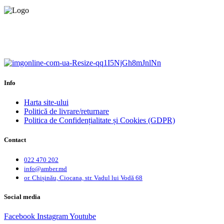
Calitate garantată.
Garanție până la 6 ani.
Info
Harta site-ului
Politică de livrare/returnare
Politica de Confidențialitate și Cookies (GDPR)
Contact
022 470 202
info@amber.md
or. Chișinău, Ciocana, str. Vadul lui Vodă 68
Social media
Facebook
Instagram
Youtube