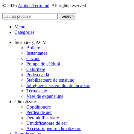
© 2026
Amber-Term.md
. All rights reserved
Search
Menu
Categories
Încălzire și ACM
Boilere
Instantanee
Cazane
Pompe de căldură
Calorifere
Podea caldă
Stabilizatoare de tensiune
Întreținerea sistemului de încălzire
Termostate
Vase de expansiune
Climatizare
Conditionere
Perdea de aer
Deumidificatoare
Umidificatoare de aer
Accesorii pentru climatizoare
Energie solara