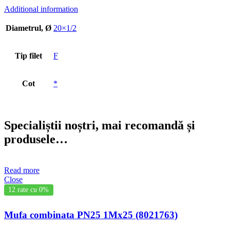
Additional information
Diametrul, Ø
20×1/2
Tip filet
F
Cot
*
Specialiștii noștri, mai recomandă și
produsele…
Read more
Close
12 rate cu 0%
Mufa combinata PN25 1Mx25 (8021763)