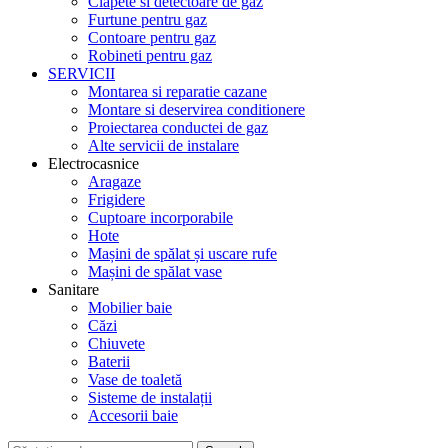
Clapete si detectoare de gaz
Furtune pentru gaz
Contoare pentru gaz
Robineti pentru gaz
SERVICII
Montarea si reparatie cazane
Montare si deservirea conditionere
Proiectarea conductei de gaz
Alte servicii de instalare
Electrocasnice
Aragaze
Frigidere
Cuptoare incorporabile
Hote
Mașini de spălat și uscare rufe
Mașini de spălat vase
Sanitare
Mobilier baie
Căzi
Chiuvete
Baterii
Vase de toaletă
Sisteme de instalații
Accesorii baie