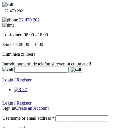
22 470 202
22 470 202
Luni-vineri 08:00 - 18:00
Sâmbătă 09:00 - 16:00
Duminica zi libera
Introdu numarul de telefon și revenim cu un apel!
Echipamente termo-hidro-sanitare în
12 rate cu 0% dobândă
. Garan
Login / Register
Login / Register
Sign in
Create an Account
Username or email address
*