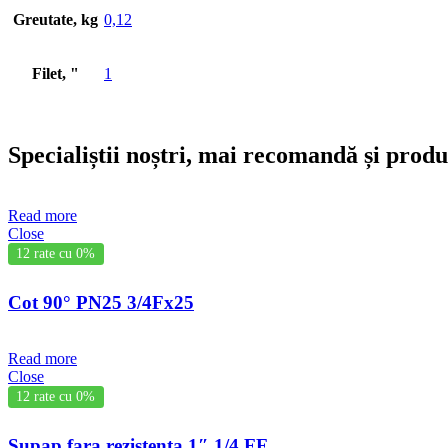
Greutate, kg
0,12
Filet, "
1
Specialiștii noștri, mai recomandă și prod
Read more
Close
12 rate cu 0%
Cot 90° PN25 3/4Fx25
Read more
Close
12 rate cu 0%
Supap fara rezistenta 1″ 1/4 FF