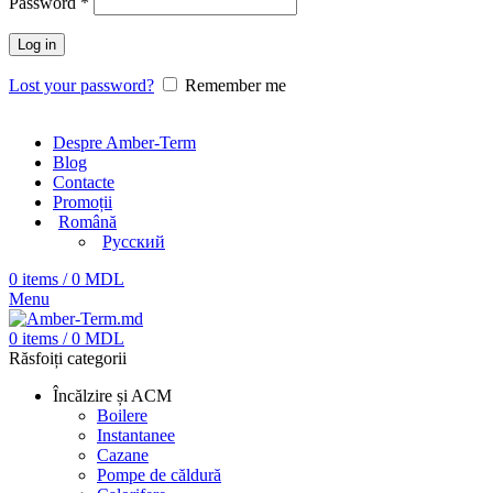
Password
*
Log in
Lost your password?
Remember me
Despre Amber-Term
Blog
Contacte
Promoții
Română
Русский
0
items
/
0
MDL
Menu
0
items
/
0
MDL
Răsfoiți categorii
Încălzire și ACM
Boilere
Instantanee
Cazane
Pompe de căldură