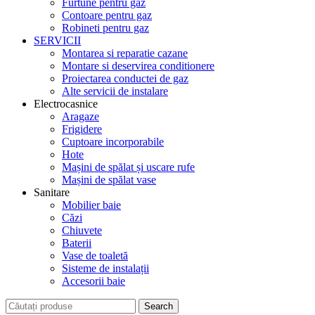
Furtune pentru gaz
Contoare pentru gaz
Robineti pentru gaz
SERVICII
Montarea si reparatie cazane
Montare si deservirea conditionere
Proiectarea conductei de gaz
Alte servicii de instalare
Electrocasnice
Aragaze
Frigidere
Cuptoare incorporabile
Hote
Mașini de spălat și uscare rufe
Mașini de spălat vase
Sanitare
Mobilier baie
Căzi
Chiuvete
Baterii
Vase de toaletă
Sisteme de instalații
Accesorii baie
Search