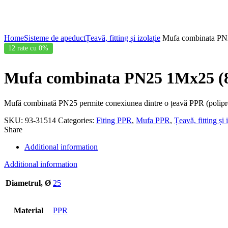
Click to enlarge
Home
Sisteme de apeduct
Țeavă, fitting și izolație
Mufa combinata PN
12 rate cu 0%
Mufa combinata PN25 1Mx25 (
Mufă combinată PN25 permite conexiunea dintre o țeavă PPR (polipro
SKU:
93-31514
Categories:
Fiting PPR
,
Mufa PPR
,
Țeavă, fitting și 
Share
Additional information
Additional information
Diametrul, Ø
25
Material
PPR