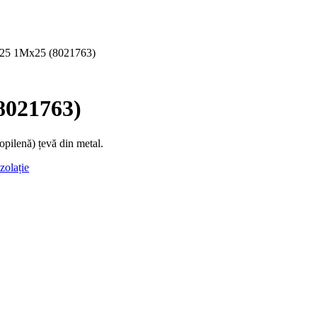
25 1Mx25 (8021763)
8021763)
pilenă) țevă din metal.
izolație