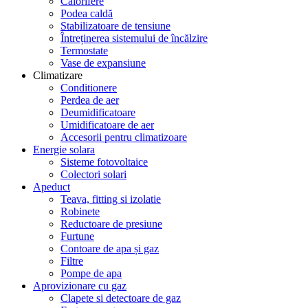
Calorifere
Podea caldă
Stabilizatoare de tensiune
Întreținerea sistemului de încălzire
Termostate
Vase de expansiune
Climatizare
Conditionere
Perdea de aer
Deumidificatoare
Umidificatoare de aer
Accesorii pentru climatizoare
Energie solara
Sisteme fotovoltaice
Colectori solari
Apeduct
Teava, fitting si izolatie
Robinete
Reductoare de presiune
Furtune
Contoare de apa și gaz
Filtre
Pompe de apa
Aprovizionare cu gaz
Clapete si detectoare de gaz