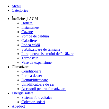
Menu
Categories
Încălzire și ACM
Boilere
Instantanee
Cazane
Pompe de căldură
Calorifere
Podea caldă
Stabilizatoare de tensiune
Întreținerea sistemului de încălzire
Termostate
Vase de expansiune
Climatizare
Conditionere
Perdea de aer
Deumidificatoare
Umidificatoare de aer
Accesorii pentru climatizoare
Energie solara
Sisteme fotovoltaice
Colectori solari
Apeduct