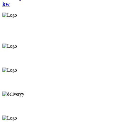
kw
Asigurăm instalatori. servicii de
mentenanță și profilaxie
la
domiciliu
Oferim orice produs în
12 rate cu 0% dobândă
Consultanță tehnică
prin telefon și în Showroom Ciocana.
Livrare gratuită.
Service centru ciocana.
Calitate garantată.