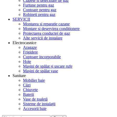
Clapete si detectoare de gaz
Furtune pentru gaz
Contoare pentru gaz
Robineti pentru gaz
SERVICII
Montarea si reparatie cazane
Montare si deservirea conditionere
Proiectarea conductei de gaz
Alte servicii de instalare
Electrocasnice
Aragaze
Frigidere
Cuptoare incorporabile
Hote
Mașini de spălat și uscare rufe
Mașini de spălat vase
Sanitare
Mobilier baie
Căzi
Chiuvete
Baterii
Vase de toaletă
Sisteme de instalații
Accesorii baie