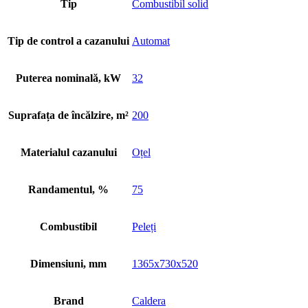
Tip
Combustibil solid
Tip de control a cazanului
Automat
Puterea nominală, kW
32
Suprafața de încălzire, m²
200
Materialul cazanului
Oțel
Randamentul, %
75
Combustibil
Peleți
Dimensiuni, mm
1365x730x520
Brand
Caldera