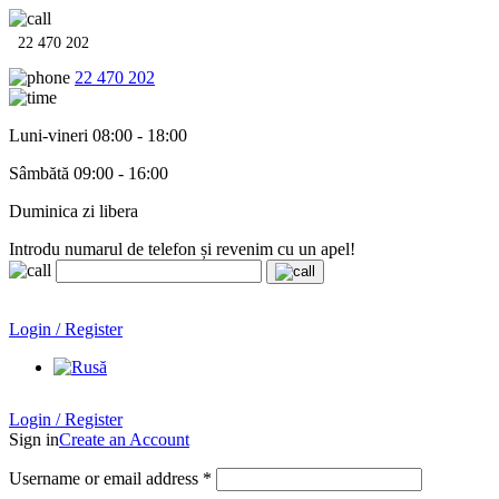
22 470 202
22 470 202
Luni-vineri 08:00 - 18:00
Sâmbătă 09:00 - 16:00
Duminica zi libera
Introdu numarul de telefon și revenim cu un apel!
Echipamente termo-hidro-sanitare în
12 rate cu 0% dobândă
.
Garanție până la 6 ani!
Login / Register
Echipamente termo-hidro-sanitare în
12 rate cu 0% dobândă
. Garanție până la 6 ani!
Login / Register
Sign in
Create an Account
Username or email address
*