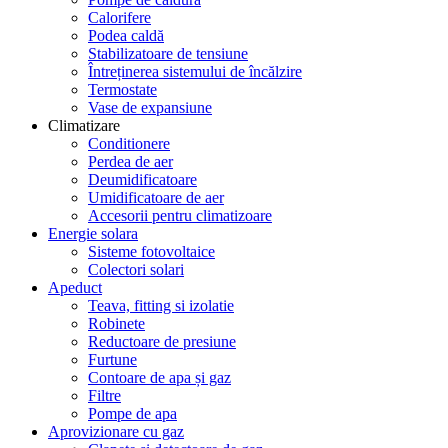
Calorifere
Podea caldă
Stabilizatoare de tensiune
Întreținerea sistemului de încălzire
Termostate
Vase de expansiune
Climatizare
Conditionere
Perdea de aer
Deumidificatoare
Umidificatoare de aer
Accesorii pentru climatizoare
Energie solara
Sisteme fotovoltaice
Colectori solari
Apeduct
Teava, fitting si izolatie
Robinete
Reductoare de presiune
Furtune
Contoare de apa și gaz
Filtre
Pompe de apa
Aprovizionare cu gaz