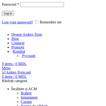
Password
*
Log in
Lost your password?
Remember me
Despre Amber-Term
Blog
Contacte
Promoții
Română
Русский
0
items
/
0
MDL
Menu
0
items
/
0
MDL
Răsfoiți categorii
Încălzire și ACM
Boilere
Instantanee
Cazane
Pompe de căldură