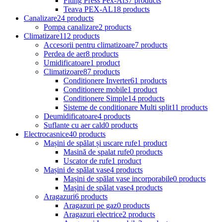
Fiting Press Pex-Al
37 products
Teava PEX-AL
18 products
Canalizare
24 products
Pompa canalizare
2 products
Climatizare
112 products
Accesorii pentru climatizoare
7 products
Perdea de aer
8 products
Umidificatoare
1 product
Climatizoare
87 products
Conditionere Inverter
61 products
Conditionere mobile
1 product
Conditionere Simple
14 products
Sisteme de conditionare Multi split
11 products
Deumidificatoare
4 products
Suflante cu aer cald
0 products
Electrocasnice
40 products
Mașini de spălat și uscare rufe
1 product
Masină de spalat rufe
0 products
Uscator de rufe
1 product
Mașini de spălat vase
4 products
Mașini de spălat vase incorporabile
0 products
Mașini de spălat vase
4 products
Aragazuri
6 products
Aragazuri pe gaz
0 products
Aragazuri electrice
2 products