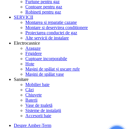
Furtune pentru gaz
Contoare pentru gaz
Robineti pentru gaz
SERVICII
Montarea si reparatie cazane
Montare si deservirea conditionere
Proiectarea conductei de gaz
Alte servicii de instalare
Electrocasnice
Aragaze
Frigidere
Cuptoare incorporabile
Hote
Mașini de spălat și uscare rufe
Mașini de spălat vase
Sanitare
Mobilier baie
Căzi
Chiuvete
Baterii
Vase de toaletă
Sisteme de instalații
Accesorii baie
Despre Amber-Term