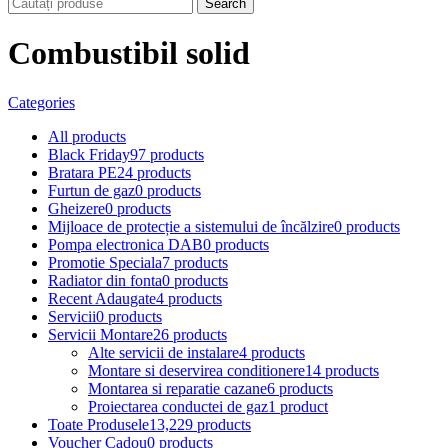
Search
Combustibil solid
Categories
All
products
Black Friday
97 products
Bratara PE
24 products
Furtun de gaz
0 products
Gheizere
0 products
Mijloace de protecție a sistemului de încălzire
0 products
Pompa electronica DAB
0 products
Promotie Speciala
7 products
Radiator din fonta
0 products
Recent Adaugate
4 products
Servicii
0 products
Servicii Montare
26 products
Alte servicii de instalare
4 products
Montare si deservirea conditionere
14 products
Montarea si reparatie cazane
6 products
Proiectarea conductei de gaz
1 product
Toate Produsele
13,229 products
Voucher Cadou
0 products