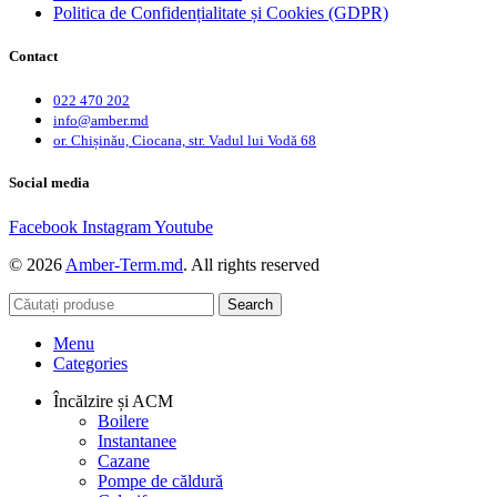
Politica de Confidențialitate și Cookies (GDPR)
Contact
022 470 202
info@amber.md
or. Chișinău, Ciocana, str. Vadul lui Vodă 68
Social media
Facebook
Instagram
Youtube
© 2026
Amber-Term.md
. All rights reserved
Search
Menu
Categories
Încălzire și ACM
Boilere
Instantanee
Cazane
Pompe de căldură