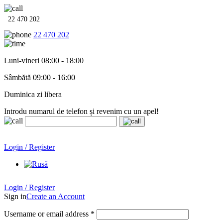
22 470 202
22 470 202
Luni-vineri 08:00 - 18:00
Sâmbătă 09:00 - 16:00
Duminica zi libera
Introdu numarul de telefon și revenim cu un apel!
Echipamente termo-hidro-sanitare în
12 rate cu 0% dobândă
.
Garanție până la 6 ani!
Login / Register
Echipamente termo-hidro-sanitare în
12 rate cu 0% dobândă
. Garanție până la 6 ani!
Login / Register
Sign in
Create an Account
Username or email address
*