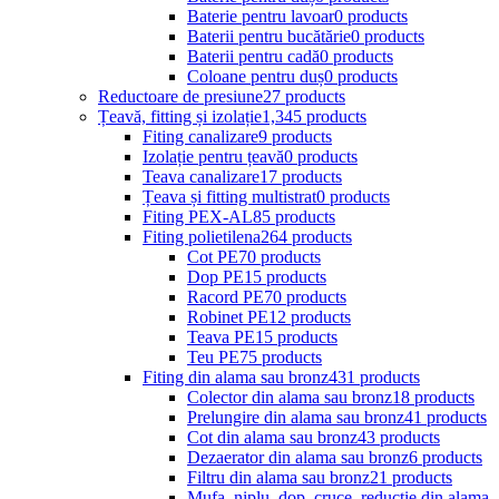
Baterie pentru lavoar
0 products
Baterii pentru bucătărie
0 products
Baterii pentru cadă
0 products
Coloane pentru duș
0 products
Reductoare de presiune
27 products
Țeavă, fitting și izolație
1,345 products
Fiting canalizare
9 products
Izolație pentru țeavă
0 products
Teava canalizare
17 products
Țeava și fitting multistrat
0 products
Fiting PEX-AL
85 products
Fiting polietilena
264 products
Cot PE
70 products
Dop PE
15 products
Racord PE
70 products
Robinet PE
12 products
Teava PE
15 products
Teu PE
75 products
Fiting din alama sau bronz
431 products
Colector din alama sau bronz
18 products
Prelungire din alama sau bronz
41 products
Cot din alama sau bronz
43 products
Dezaerator din alama sau bronz
6 products
Filtru din alama sau bronz
21 products
Mufa, niplu, dop, cruce, reductie din alama