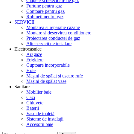
Clapete si detectoare de gaz
Furtune pentru gaz
Contoare pentru gaz
Robineti pentru gaz
SERVICII
Montarea si reparatie cazane
Montare si deservirea conditionere
Proiectarea conductei de gaz
Alte servicii de instalare
Electrocasnice
Aragaze
Frigidere
Cuptoare incorporabile
Hote
Mașini de spălat și uscare rufe
Mașini de spălat vase
Sanitare
Mobilier baie
Căzi
Chiuvete
Baterii
Vase de toaletă
Sisteme de instalații
Accesorii baie