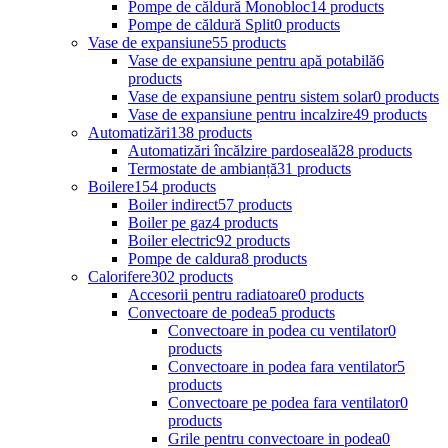
Pompe de căldură Monobloc
14 products
Pompe de căldură Split
0 products
Vase de expansiune
55 products
Vase de expansiune pentru apă potabilă
6
products
Vase de expansiune pentru sistem solar
0 products
Vase de expansiune pentru incalzire
49 products
Automatizări
138 products
Automatizări încălzire pardoseală
28 products
Termostate de ambianță
31 products
Boilere
154 products
Boiler indirect
57 products
Boiler pe gaz
4 products
Boiler electric
92 products
Pompe de caldura
8 products
Calorifere
302 products
Accesorii pentru radiatoare
0 products
Convectoare de podea
5 products
Convectoare in podea cu ventilator
0
products
Convectoare in podea fara ventilator
5
products
Convectoare pe podea fara ventilator
0
products
Grile pentru convectoare in podea
0