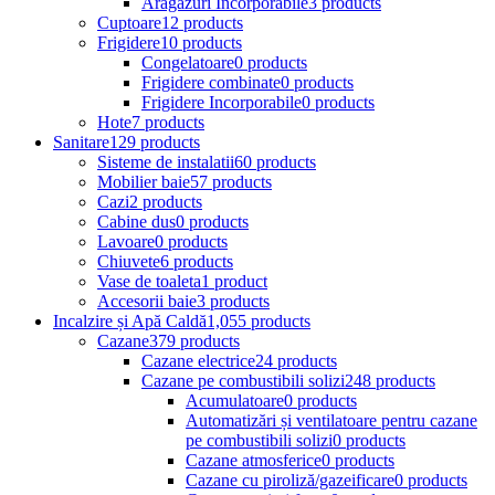
Aragazuri Incorporabile
3 products
Cuptoare
12 products
Frigidere
10 products
Congelatoare
0 products
Frigidere combinate
0 products
Frigidere Incorporabile
0 products
Hote
7 products
Sanitare
129 products
Sisteme de instalatii
60 products
Mobilier baie
57 products
Cazi
2 products
Cabine dus
0 products
Lavoare
0 products
Chiuvete
6 products
Vase de toaleta
1 product
Accesorii baie
3 products
Incalzire și Apă Caldă
1,055 products
Cazane
379 products
Cazane electrice
24 products
Cazane pe combustibili solizi
248 products
Acumulatoare
0 products
Automatizări și ventilatoare pentru cazane
pe combustibili solizi
0 products
Cazane atmosferice
0 products
Cazane cu piroliză/gazeificare
0 products