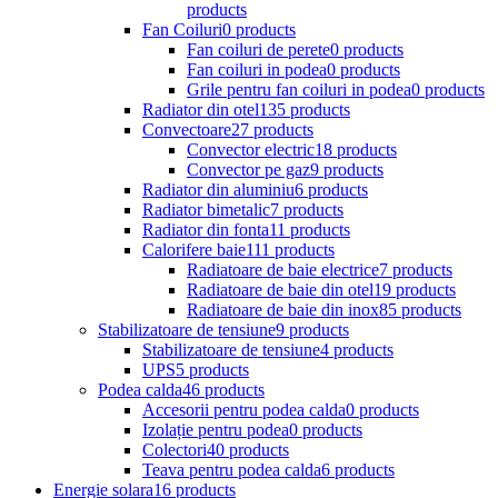
products
Fan Coiluri
0 products
Fan coiluri de perete
0 products
Fan coiluri in podea
0 products
Grile pentru fan coiluri in podea
0 products
Radiator din otel
135 products
Convectoare
27 products
Convector electric
18 products
Convector pe gaz
9 products
Radiator din aluminiu
6 products
Radiator bimetalic
7 products
Radiator din fonta
11 products
Calorifere baie
111 products
Radiatoare de baie electrice
7 products
Radiatoare de baie din otel
19 products
Radiatoare de baie din inox
85 products
Stabilizatoare de tensiune
9 products
Stabilizatoare de tensiune
4 products
UPS
5 products
Podea calda
46 products
Accesorii pentru podea calda
0 products
Izolație pentru podea
0 products
Colectori
40 products
Teava pentru podea calda
6 products
Energie solara
16 products