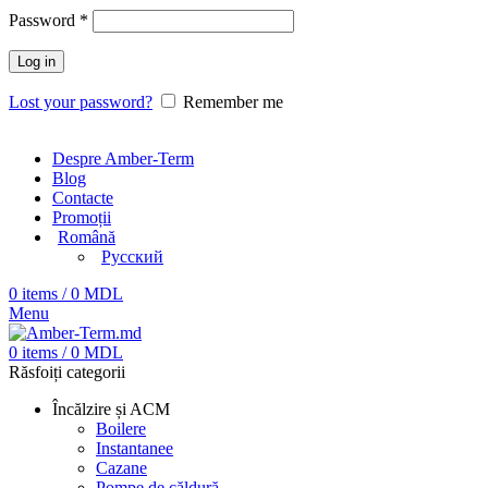
Password
*
Log in
Lost your password?
Remember me
Despre Amber-Term
Blog
Contacte
Promoții
Română
Русский
0
items
/
0
MDL
Menu
0
items
/
0
MDL
Răsfoiți categorii
Încălzire și ACM
Boilere
Instantanee
Cazane
Pompe de căldură