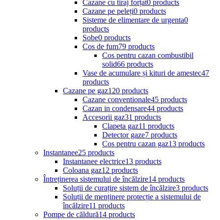
Cazane cu tiraj forțat
0 products
Cazane pe peleți
0 products
Sisteme de elimentare de urgenta
0
products
Sobe
0 products
Cos de fum
79 products
Cos pentru cazan combustibil
solid
66 products
Vase de acumulare și kituri de amestec
47
products
Cazane pe gaz
120 products
Cazane conventionale
45 products
Cazan in condensare
44 products
Accesorii gaz
31 products
Clapeta gaz
11 products
Detector gaze
7 products
Cos pentru cazan gaz
13 products
Instantanee
25 products
Instantanee electrice
13 products
Coloana gaz
12 products
Întreținerea sistemului de încălzire
14 products
Soluții de curațire sistem de încălzire
3 products
Soluții de menținere protecție a sistemului de
încălzire
11 products
Pompe de căldură
14 products