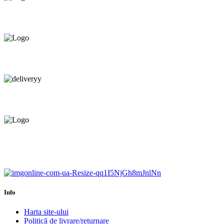
Oferim orice produs în
12 rate cu 0% dobândă
Consultanță tehnică
prin telefon și în Showroom Ciocana.
Livrare gratuită.
Service centru ciocana.
Calitate garantată.
Garanție până la 6 ani.
Info
Harta site-ului
Politică de livrare/returnare