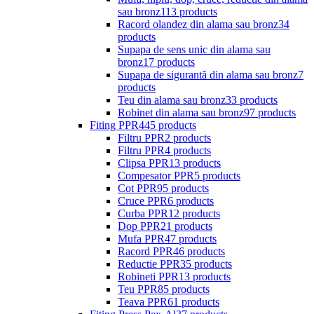
sau bronz
113 products
Racord olandez din alama sau bronz
34
products
Supapa de sens unic din alama sau
bronz
17 products
Supapa de sigurantă din alama sau bronz
7
products
Teu din alama sau bronz
33 products
Robinet din alama sau bronz
97 products
Fiting PPR
445 products
Filtru PPR
2 products
Filtru PPR
4 products
Clipsa PPR
13 products
Compesator PPR
5 products
Cot PPR
95 products
Cruce PPR
6 products
Curba PPR
12 products
Dop PPR
21 products
Mufa PPR
47 products
Racord PPR
46 products
Reductie PPR
35 products
Robineti PPR
13 products
Teu PPR
85 products
Teava PPR
61 products