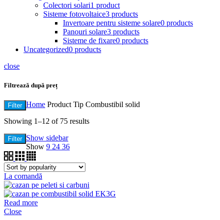
Colectori solari
1 product
Sisteme fotovoltaice
3 products
Invertoare pentru sisteme solare
0 products
Panouri solare
3 products
Sisteme de fixare
0 products
Uncategorized
0 products
close
Filtrează după preț
Home
Product Tip
Combustibil solid
Filter
Showing 1–12 of 75 results
Show sidebar
Filter
Show
9
24
36
La comandă
Read more
Close