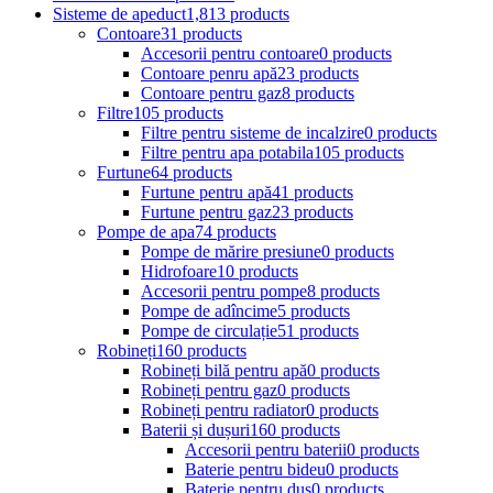
Sisteme de apeduct
1,813 products
Contoare
31 products
Accesorii pentru contoare
0 products
Contoare penru apă
23 products
Contoare pentru gaz
8 products
Filtre
105 products
Filtre pentru sisteme de incalzire
0 products
Filtre pentru apa potabila
105 products
Furtune
64 products
Furtune pentru apă
41 products
Furtune pentru gaz
23 products
Pompe de apa
74 products
Pompe de mărire presiune
0 products
Hidrofoare
10 products
Accesorii pentru pompe
8 products
Pompe de adîncime
5 products
Pompe de circulație
51 products
Robineți
160 products
Robineți bilă pentru apă
0 products
Robineți pentru gaz
0 products
Robineți pentru radiator
0 products
Baterii și dușuri
160 products
Accesorii pentru baterii
0 products
Baterie pentru bideu
0 products
Baterie pentru duș
0 products