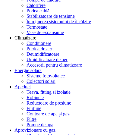
Calorifere
Podea caldă
Stabilizatoare de tensiune
Întreținerea sistemului de încălzire
Termostate
Vase de expansiune
Climatizare
Conditionere
Perdea de aer
Deumidificatoare
Umidificatoare de aer
Accesorii pentru climatizoare
Energie solara
Sisteme fotovoltaice
Colectori solari
Apeduct
Teava, fitting si izolatie
Robinete
Reductoare de presiune
Furtune
Contoare de apa și gaz
Filtre
Pompe de apa
Aprovizionare cu gaz