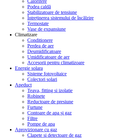
Calorifere
Podea caldă
Stabilizatoare de tensiune
Întreținerea sistemului de încălzire
Termostate
Vase de expansiune
Climatizare
Conditionere
Perdea de aer
Deumidificatoare
Umidificatoare de aer
Accesorii pentru climatizoare
Energie solara
Sisteme fotovoltaice
Colectori solari
Apeduct
Teava, fitting si izolatie
Robinete
Reductoare de presiune
Furtune
Contoare de apa și gaz
Filtre
Pompe de apa
Aprovizionare cu gaz
Clapete si detectoare de gaz