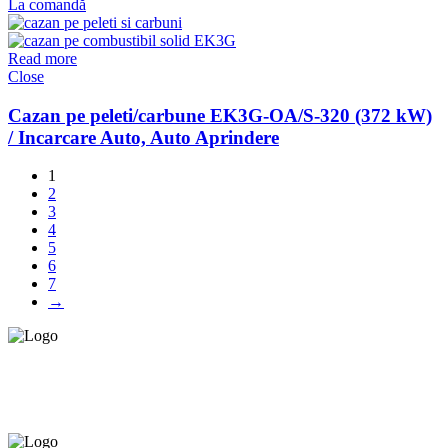
La comandă
Read more
Close
Cazan pe peleti/carbune EK3G-OA/S-320 (372 kW)
/ Incarcare Auto, Auto Aprindere
1
2
3
4
5
6
7
→
Asigurăm instalatori. servicii de
mentenanță și profilaxie
la
domiciliu