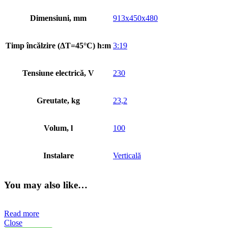
Dimensiuni, mm
913x450x480
Timp încălzire (ΔT=45°C) h:m
3:19
Tensiune electrică, V
230
Greutate, kg
23,2
Volum, l
100
Instalare
Verticală
You may also like…
Read more
Close