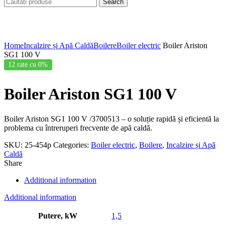
Search
Click to enlarge
Home
Incalzire și Apă Caldă
Boilere
Boiler electric
Boiler Ariston
SG1 100 V
12 rate cu 0%
Boiler Ariston SG1 100 V
Boiler Ariston SG1 100 V /3700513 – o soluție rapidă și eficientă la
problema cu întreruperi frecvente de apă caldă.
SKU:
25-454p
Categories:
Boiler electric
,
Boilere
,
Incalzire și Apă
Caldă
Share
Additional information
Additional information
Putere, kW
1,5