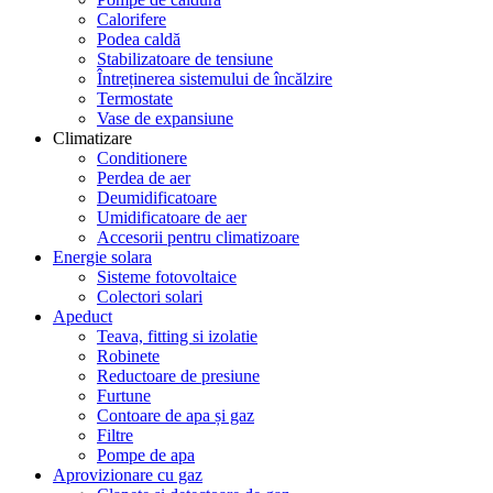
Calorifere
Podea caldă
Stabilizatoare de tensiune
Întreținerea sistemului de încălzire
Termostate
Vase de expansiune
Climatizare
Conditionere
Perdea de aer
Deumidificatoare
Umidificatoare de aer
Accesorii pentru climatizoare
Energie solara
Sisteme fotovoltaice
Colectori solari
Apeduct
Teava, fitting si izolatie
Robinete
Reductoare de presiune
Furtune
Contoare de apa și gaz
Filtre
Pompe de apa
Aprovizionare cu gaz