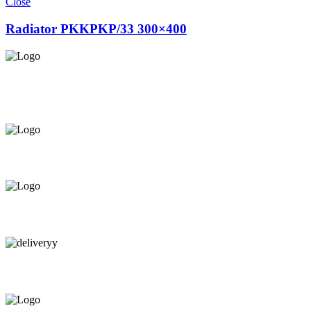
Close
Radiator PKKPKP/33 300×400
Asigurăm instalatori. servicii de
mentenanță și profilaxie
la
domiciliu
Oferim orice produs în
12 rate cu 0% dobândă
Consultanță tehnică
prin telefon și în Showroom Ciocana.
Livrare gratuită.
Service centru ciocana.