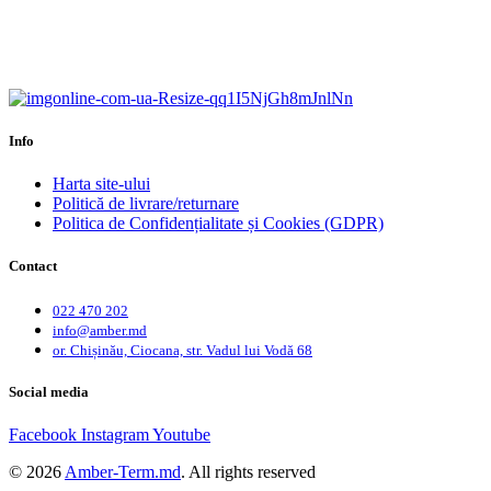
Calitate garantată.
Garanție până la 6 ani.
Info
Harta site-ului
Politică de livrare/returnare
Politica de Confidențialitate și Cookies (GDPR)
Contact
022 470 202
info@amber.md
or. Chișinău, Ciocana, str. Vadul lui Vodă 68
Social media
Facebook
Instagram
Youtube
© 2026
Amber-Term.md
. All rights reserved