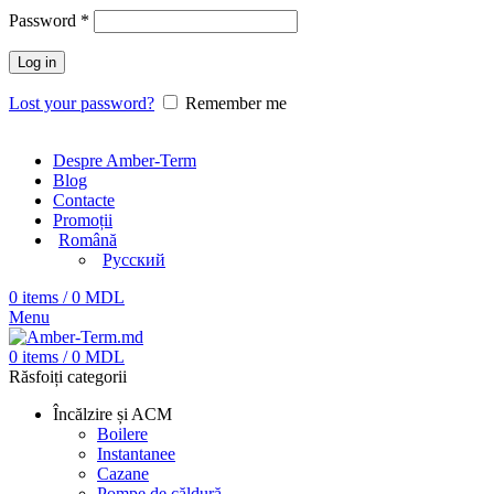
Password
*
Log in
Lost your password?
Remember me
Despre Amber-Term
Blog
Contacte
Promoții
Română
Русский
0
items
/
0
MDL
Menu
0
items
/
0
MDL
Răsfoiți categorii
Încălzire și ACM
Boilere
Instantanee
Cazane
Pompe de căldură