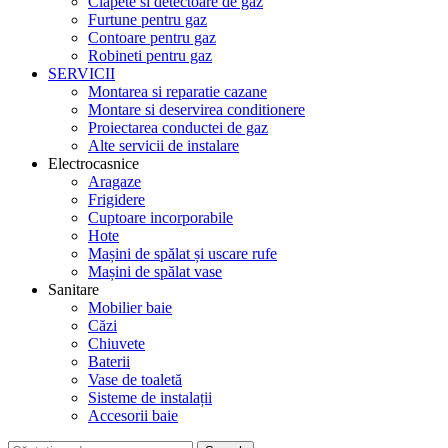
Clapete si detectoare de gaz
Furtune pentru gaz
Contoare pentru gaz
Robineti pentru gaz
SERVICII
Montarea si reparatie cazane
Montare si deservirea conditionere
Proiectarea conductei de gaz
Alte servicii de instalare
Electrocasnice
Aragaze
Frigidere
Cuptoare incorporabile
Hote
Mașini de spălat și uscare rufe
Mașini de spălat vase
Sanitare
Mobilier baie
Căzi
Chiuvete
Baterii
Vase de toaletă
Sisteme de instalații
Accesorii baie