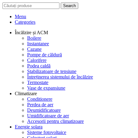
Search
Menu
Categories
Încălzire și ACM
Boilere
Instantanee
Cazane
Pompe de căldură
Calorifere
Podea caldă
Stabilizatoare de tensiune
Întreținerea sistemului de încălzire
Termostate
Vase de expansiune
Climatizare
Conditionere
Perdea de aer
Deumidificatoare
Umidificatoare de aer
Accesorii pentru climatizoare
Energie solara
Sisteme fotovoltaice
Colectori solari