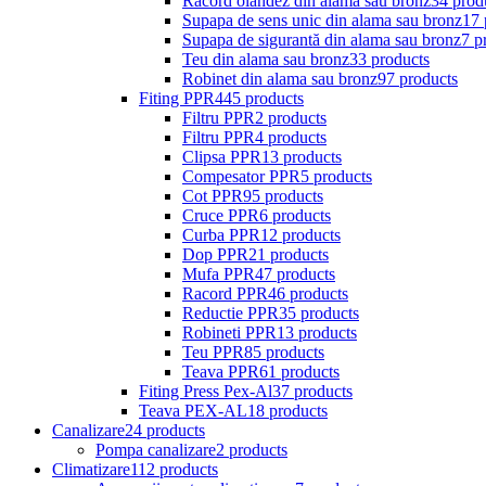
Racord olandez din alama sau bronz
34 prod
Supapa de sens unic din alama sau bronz
17 
Supapa de sigurantă din alama sau bronz
7 p
Teu din alama sau bronz
33 products
Robinet din alama sau bronz
97 products
Fiting PPR
445 products
Filtru PPR
2 products
Filtru PPR
4 products
Clipsa PPR
13 products
Compesator PPR
5 products
Cot PPR
95 products
Cruce PPR
6 products
Curba PPR
12 products
Dop PPR
21 products
Mufa PPR
47 products
Racord PPR
46 products
Reductie PPR
35 products
Robineti PPR
13 products
Teu PPR
85 products
Teava PPR
61 products
Fiting Press Pex-Al
37 products
Teava PEX-AL
18 products
Canalizare
24 products
Pompa canalizare
2 products
Climatizare
112 products