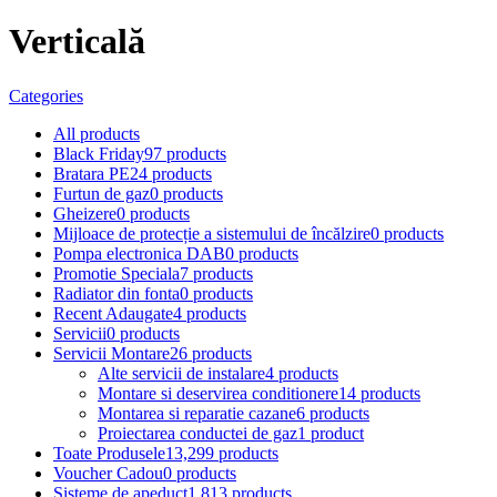
Verticală
Categories
All
products
Black Friday
97 products
Bratara PE
24 products
Furtun de gaz
0 products
Gheizere
0 products
Mijloace de protecție a sistemului de încălzire
0 products
Pompa electronica DAB
0 products
Promotie Speciala
7 products
Radiator din fonta
0 products
Recent Adaugate
4 products
Servicii
0 products
Servicii Montare
26 products
Alte servicii de instalare
4 products
Montare si deservirea conditionere
14 products
Montarea si reparatie cazane
6 products
Proiectarea conductei de gaz
1 product
Toate Produsele
13,299 products
Voucher Cadou
0 products
Sisteme de apeduct
1,813 products