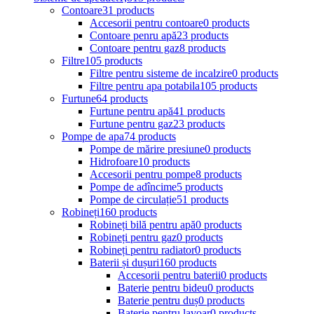
Contoare
31 products
Accesorii pentru contoare
0 products
Contoare penru apă
23 products
Contoare pentru gaz
8 products
Filtre
105 products
Filtre pentru sisteme de incalzire
0 products
Filtre pentru apa potabila
105 products
Furtune
64 products
Furtune pentru apă
41 products
Furtune pentru gaz
23 products
Pompe de apa
74 products
Pompe de mărire presiune
0 products
Hidrofoare
10 products
Accesorii pentru pompe
8 products
Pompe de adîncime
5 products
Pompe de circulație
51 products
Robineți
160 products
Robineți bilă pentru apă
0 products
Robineți pentru gaz
0 products
Robineți pentru radiator
0 products
Baterii și dușuri
160 products
Accesorii pentru baterii
0 products
Baterie pentru bideu
0 products
Baterie pentru duș
0 products
Baterie pentru lavoar
0 products