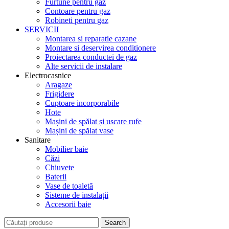
Furtune pentru gaz
Contoare pentru gaz
Robineti pentru gaz
SERVICII
Montarea si reparatie cazane
Montare si deservirea conditionere
Proiectarea conductei de gaz
Alte servicii de instalare
Electrocasnice
Aragaze
Frigidere
Cuptoare incorporabile
Hote
Mașini de spălat și uscare rufe
Mașini de spălat vase
Sanitare
Mobilier baie
Căzi
Chiuvete
Baterii
Vase de toaletă
Sisteme de instalații
Accesorii baie
Search