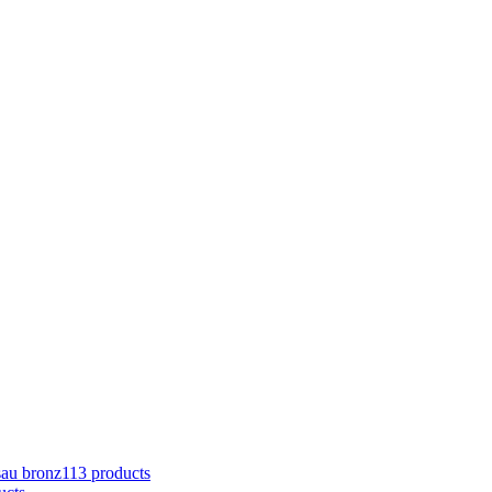
sau bronz
113 products