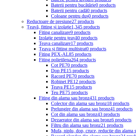
Baterii pentru bucătărie
0 products
Baterii pentru cadă
0 products
Coloane pentru duș
0 products
Reductoare de presiune
27 products
Țeavă, fitting și izolație
1,345 products
Fiting canalizare
9 products
Izolație pentru țeavă
0 products
Teava canalizare
17 products
Țeava și fitting multistrat
0 products
Fiting PEX-AL
85 products
Fiting polietilena
264 products
Cot PE
70 products
Dop PE
15 products
Racord PE
70 products
Robinet PE
12 products
Teava PE
15 products
Teu PE
75 products
Fiting din alama sau bronz
431 products
Colector din alama sau bronz
18 products
Prelungire din alama sau bronz
41 products
Cot din alama sau bronz
43 products
Dezaerator din alama sau bronz
6 products
Filtru din alama sau bronz
21 products
Mufa, niplu, dop, cruce, reductie din alama 