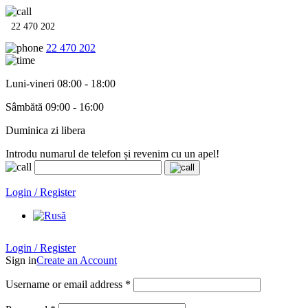
22 470 202
22 470 202
Luni-vineri 08:00 - 18:00
Sâmbătă 09:00 - 16:00
Duminica zi libera
Introdu numarul de telefon și revenim cu un apel!
Echipamente termo-hidro-sanitare în
12 rate cu 0% dobândă
. Garan
Login / Register
Login / Register
Sign in
Create an Account
Username or email address
*