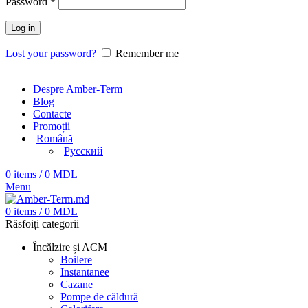
Password
*
Log in
Lost your password?
Remember me
Despre Amber-Term
Blog
Contacte
Promoții
Română
Русский
0
items
/
0
MDL
Menu
0
items
/
0
MDL
Răsfoiți categorii
Încălzire și ACM
Boilere
Instantanee
Cazane
Pompe de căldură