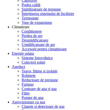
Calorifere
Podea caldă
Stabilizatoare de tensiune
Întreținerea sistemului de încălzire
Termostate
Vase de expansiune
Climatizare
Conditionere
Perdea de aer
Deumidificatoare
Umidificatoare de aer
Accesorii pentru climatizoare
Energie solara
Sisteme fotovoltaice
Colectori solari
Apeduct
Teava, fitting si izolatie
Robinete
Reductoare de presiune
Furtune
Contoare de apa și gaz
Filtre
Pompe de apa
Aprovizionare cu gaz
Clapete si detectoare de gaz