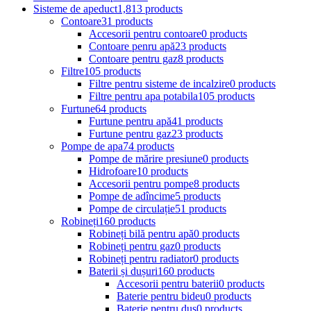
Sisteme de apeduct
1,813 products
Contoare
31 products
Accesorii pentru contoare
0 products
Contoare penru apă
23 products
Contoare pentru gaz
8 products
Filtre
105 products
Filtre pentru sisteme de incalzire
0 products
Filtre pentru apa potabila
105 products
Furtune
64 products
Furtune pentru apă
41 products
Furtune pentru gaz
23 products
Pompe de apa
74 products
Pompe de mărire presiune
0 products
Hidrofoare
10 products
Accesorii pentru pompe
8 products
Pompe de adîncime
5 products
Pompe de circulație
51 products
Robineți
160 products
Robineți bilă pentru apă
0 products
Robineți pentru gaz
0 products
Robineți pentru radiator
0 products
Baterii și dușuri
160 products
Accesorii pentru baterii
0 products
Baterie pentru bideu
0 products
Baterie pentru duș
0 products