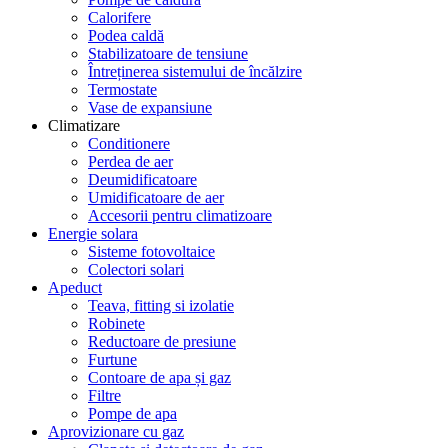
Calorifere
Podea caldă
Stabilizatoare de tensiune
Întreținerea sistemului de încălzire
Termostate
Vase de expansiune
Climatizare
Conditionere
Perdea de aer
Deumidificatoare
Umidificatoare de aer
Accesorii pentru climatizoare
Energie solara
Sisteme fotovoltaice
Colectori solari
Apeduct
Teava, fitting si izolatie
Robinete
Reductoare de presiune
Furtune
Contoare de apa și gaz
Filtre
Pompe de apa
Aprovizionare cu gaz