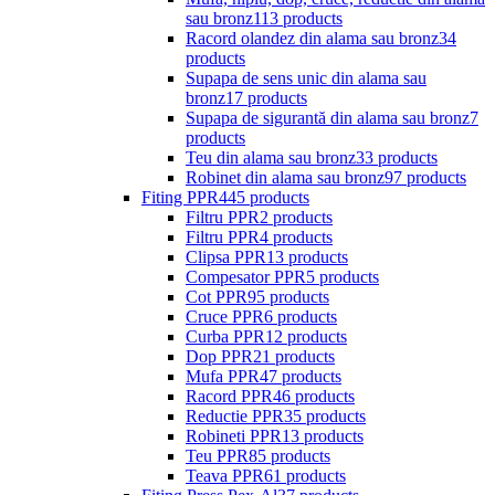
sau bronz
113 products
Racord olandez din alama sau bronz
34
products
Supapa de sens unic din alama sau
bronz
17 products
Supapa de sigurantă din alama sau bronz
7
products
Teu din alama sau bronz
33 products
Robinet din alama sau bronz
97 products
Fiting PPR
445 products
Filtru PPR
2 products
Filtru PPR
4 products
Clipsa PPR
13 products
Compesator PPR
5 products
Cot PPR
95 products
Cruce PPR
6 products
Curba PPR
12 products
Dop PPR
21 products
Mufa PPR
47 products
Racord PPR
46 products
Reductie PPR
35 products
Robineti PPR
13 products
Teu PPR
85 products
Teava PPR
61 products