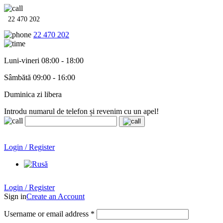
22 470 202
22 470 202
Luni-vineri 08:00 - 18:00
Sâmbătă 09:00 - 16:00
Duminica zi libera
Introdu numarul de telefon și revenim cu un apel!
Echipamente termo-hidro-sanitare în
12 rate cu 0% dobândă
.
Garanție până la 6 ani!
Login / Register
Echipamente termo-hidro-sanitare în
12 rate cu 0% dobândă
. Garanție până la 6 ani!
Login / Register
Sign in
Create an Account
Username or email address
*