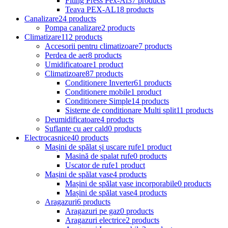
Fiting Press Pex-Al
37 products
Teava PEX-AL
18 products
Canalizare
24 products
Pompa canalizare
2 products
Climatizare
112 products
Accesorii pentru climatizoare
7 products
Perdea de aer
8 products
Umidificatoare
1 product
Climatizoare
87 products
Conditionere Inverter
61 products
Conditionere mobile
1 product
Conditionere Simple
14 products
Sisteme de conditionare Multi split
11 products
Deumidificatoare
4 products
Suflante cu aer cald
0 products
Electrocasnice
40 products
Mașini de spălat și uscare rufe
1 product
Masină de spalat rufe
0 products
Uscator de rufe
1 product
Mașini de spălat vase
4 products
Mașini de spălat vase incorporabile
0 products
Mașini de spălat vase
4 products
Aragazuri
6 products
Aragazuri pe gaz
0 products
Aragazuri electrice
2 products