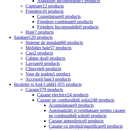
Aragazuri Incorporabile
3 products
Cuptoare
12 products
Frigidere
10 products
Congelatoare
0 products
Frigidere combinate
0 products
Frigidere Incorporabile
0 products
Hote
7 products
Sanitare
129 products
Sisteme de instalatii
60 products
Mobilier baie
57 products
Cazi
2 products
Cabine dus
0 products
Lavoare
0 products
Chiuvete
6 products
Vase de toaleta
1 product
Accesorii baie
3 products
Incalzire și Apă Caldă
1,055 products
Cazane
379 products
Cazane electrice
24 products
Cazane pe combustibili solizi
248 products
Acumulatoare
0 products
Automatizări și ventilatoare pentru cazane
pe combustibili solizi
0 products
Cazane atmosferice
0 products
Cazane cu piroliză/gazeificare
0 products