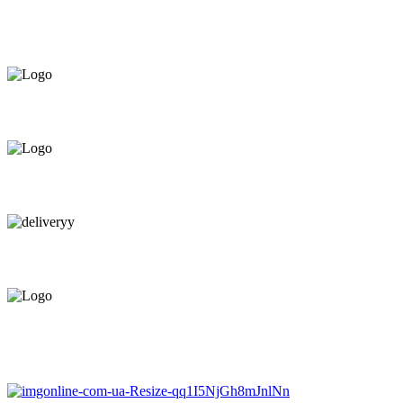
Asigurăm instalatori. servicii de
mentenanță și profilaxie
la
domiciliu
Oferim orice produs în
12 rate cu 0% dobândă
Consultanță tehnică
prin telefon și în Showroom Ciocana.
Livrare gratuită.
Service centru ciocana.
Calitate garantată.
Garanție până la 6 ani.