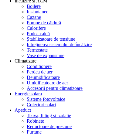
Încălzire și ACM
Boilere
Instantanee
Cazane
Pompe de căldură
Calorifere
Podea caldă
Stabilizatoare de tensiune
Întreținerea sistemului de încălzire
Termostate
Vase de expansiune
Climatizare
Conditionere
Perdea de aer
Deumidificatoare
Umidificatoare de aer
Accesorii pentru climatizoare
Energie solara
Sisteme fotovoltaice
Colectori solari
Apeduct
Teava, fitting si izolatie
Robinete
Reductoare de presiune
Furtune