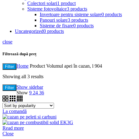
Colectori solari
1 product
Sisteme fotovoltaice
3 products
Invertoare pentru sisteme solare
0 products
Panouri solare
3 products
Sisteme de fixare
0 products
Uncategorized
0 products
close
Filtrează după preț
Home
Product Volumul apei în cazan, l
904
Filter
Showing all 3 results
Show sidebar
Filter
Show
9
24
36
La comandă
Read more
Close