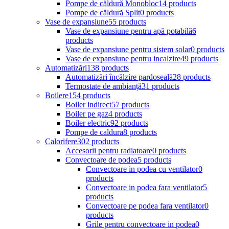
Pompe de căldură Monobloc
14 products
Pompe de căldură Split
0 products
Vase de expansiune
55 products
Vase de expansiune pentru apă potabilă
6
products
Vase de expansiune pentru sistem solar
0 products
Vase de expansiune pentru incalzire
49 products
Automatizări
138 products
Automatizări încălzire pardoseală
28 products
Termostate de ambianță
31 products
Boilere
154 products
Boiler indirect
57 products
Boiler pe gaz
4 products
Boiler electric
92 products
Pompe de caldura
8 products
Calorifere
302 products
Accesorii pentru radiatoare
0 products
Convectoare de podea
5 products
Convectoare in podea cu ventilator
0
products
Convectoare in podea fara ventilator
5
products
Convectoare pe podea fara ventilator
0
products
Grile pentru convectoare in podea
0