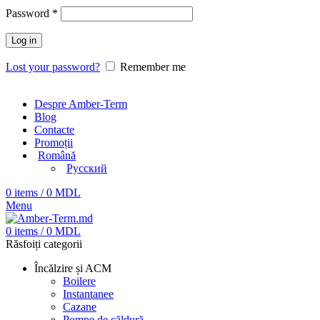
Password
*
Log in
Lost your password?
Remember me
Despre Amber-Term
Blog
Contacte
Promoții
Română
Русский
0
items
/
0
MDL
Menu
0
items
/
0
MDL
Răsfoiți categorii
Încălzire și ACM
Boilere
Instantanee
Cazane
Pompe de căldură