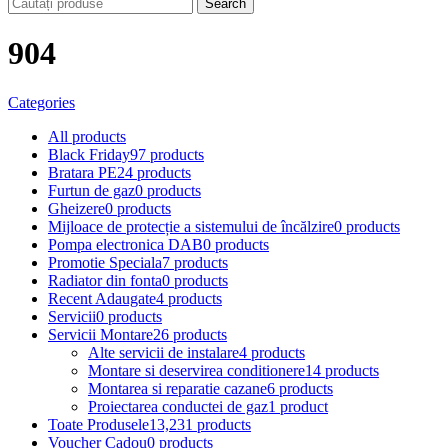
Search
904
Categories
All
products
Black Friday
97 products
Bratara PE
24 products
Furtun de gaz
0 products
Gheizere
0 products
Mijloace de protecție a sistemului de încălzire
0 products
Pompa electronica DAB
0 products
Promotie Speciala
7 products
Radiator din fonta
0 products
Recent Adaugate
4 products
Servicii
0 products
Servicii Montare
26 products
Alte servicii de instalare
4 products
Montare si deservirea conditionere
14 products
Montarea si reparatie cazane
6 products
Proiectarea conductei de gaz
1 product
Toate Produsele
13,231 products
Voucher Cadou
0 products