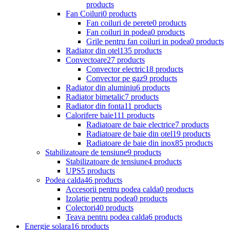
products
Fan Coiluri
0 products
Fan coiluri de perete
0 products
Fan coiluri in podea
0 products
Grile pentru fan coiluri in podea
0 products
Radiator din otel
135 products
Convectoare
27 products
Convector electric
18 products
Convector pe gaz
9 products
Radiator din aluminiu
6 products
Radiator bimetalic
7 products
Radiator din fonta
11 products
Calorifere baie
111 products
Radiatoare de baie electrice
7 products
Radiatoare de baie din otel
19 products
Radiatoare de baie din inox
85 products
Stabilizatoare de tensiune
9 products
Stabilizatoare de tensiune
4 products
UPS
5 products
Podea calda
46 products
Accesorii pentru podea calda
0 products
Izolație pentru podea
0 products
Colectori
40 products
Teava pentru podea calda
6 products
Energie solara
16 products