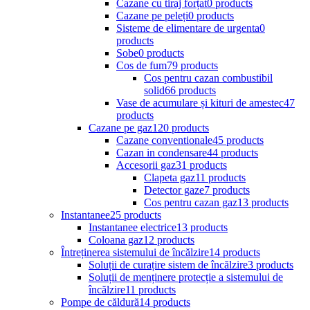
Cazane cu tiraj forțat
0 products
Cazane pe peleți
0 products
Sisteme de elimentare de urgenta
0
products
Sobe
0 products
Cos de fum
79 products
Cos pentru cazan combustibil
solid
66 products
Vase de acumulare și kituri de amestec
47
products
Cazane pe gaz
120 products
Cazane conventionale
45 products
Cazan in condensare
44 products
Accesorii gaz
31 products
Clapeta gaz
11 products
Detector gaze
7 products
Cos pentru cazan gaz
13 products
Instantanee
25 products
Instantanee electrice
13 products
Coloana gaz
12 products
Întreținerea sistemului de încălzire
14 products
Soluții de curațire sistem de încălzire
3 products
Soluții de menținere protecție a sistemului de
încălzire
11 products
Pompe de căldură
14 products