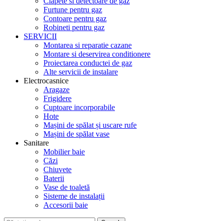
Clapete si detectoare de gaz
Furtune pentru gaz
Contoare pentru gaz
Robineti pentru gaz
SERVICII
Montarea si reparatie cazane
Montare si deservirea conditionere
Proiectarea conductei de gaz
Alte servicii de instalare
Electrocasnice
Aragaze
Frigidere
Cuptoare incorporabile
Hote
Mașini de spălat și uscare rufe
Mașini de spălat vase
Sanitare
Mobilier baie
Căzi
Chiuvete
Baterii
Vase de toaletă
Sisteme de instalații
Accesorii baie