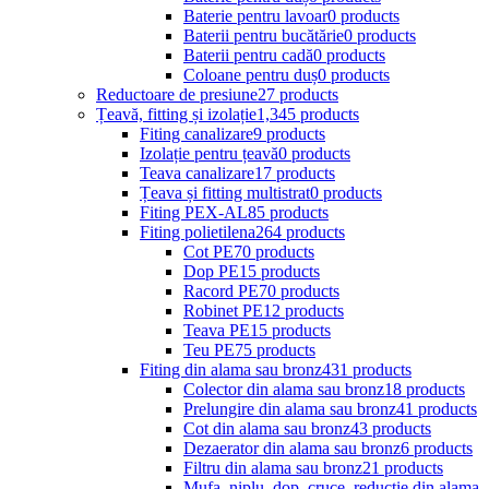
Baterie pentru lavoar
0 products
Baterii pentru bucătărie
0 products
Baterii pentru cadă
0 products
Coloane pentru duș
0 products
Reductoare de presiune
27 products
Țeavă, fitting și izolație
1,345 products
Fiting canalizare
9 products
Izolație pentru țeavă
0 products
Teava canalizare
17 products
Țeava și fitting multistrat
0 products
Fiting PEX-AL
85 products
Fiting polietilena
264 products
Cot PE
70 products
Dop PE
15 products
Racord PE
70 products
Robinet PE
12 products
Teava PE
15 products
Teu PE
75 products
Fiting din alama sau bronz
431 products
Colector din alama sau bronz
18 products
Prelungire din alama sau bronz
41 products
Cot din alama sau bronz
43 products
Dezaerator din alama sau bronz
6 products
Filtru din alama sau bronz
21 products
Mufa, niplu, dop, cruce, reductie din alama