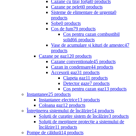
Cazane cu tiraj forțat
0 products
Cazane pe peleți
0 products
Sisteme de elimentare de urgenta
0
products
Sobe
0 products
Cos de fum
79 products
Cos pentru cazan combustibil
solid
66 products
Vase de acumulare și kituri de amestec
47
products
Cazane pe gaz
120 products
Cazane conventionale
45 products
Cazan in condensare
44 products
Accesorii gaz
31 products
Clapeta gaz
11 products
Detector gaze
7 products
Cos pentru cazan gaz
13 products
Instantanee
25 products
Instantanee electrice
13 products
Coloana gaz
12 products
Întreținerea sistemului de încălzire
14 products
Soluții de curațire sistem de încălzire
3 products
Soluții de menținere protecție a sistemului de
încălzire
11 products
Pompe de căldură
14 products