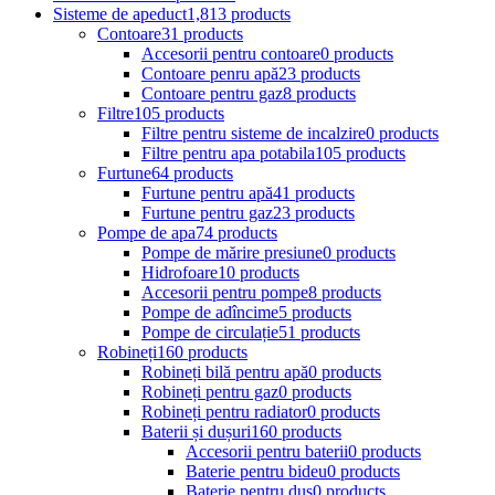
Sisteme de apeduct
1,813 products
Contoare
31 products
Accesorii pentru contoare
0 products
Contoare penru apă
23 products
Contoare pentru gaz
8 products
Filtre
105 products
Filtre pentru sisteme de incalzire
0 products
Filtre pentru apa potabila
105 products
Furtune
64 products
Furtune pentru apă
41 products
Furtune pentru gaz
23 products
Pompe de apa
74 products
Pompe de mărire presiune
0 products
Hidrofoare
10 products
Accesorii pentru pompe
8 products
Pompe de adîncime
5 products
Pompe de circulație
51 products
Robineți
160 products
Robineți bilă pentru apă
0 products
Robineți pentru gaz
0 products
Robineți pentru radiator
0 products
Baterii și dușuri
160 products
Accesorii pentru baterii
0 products
Baterie pentru bideu
0 products
Baterie pentru duș
0 products