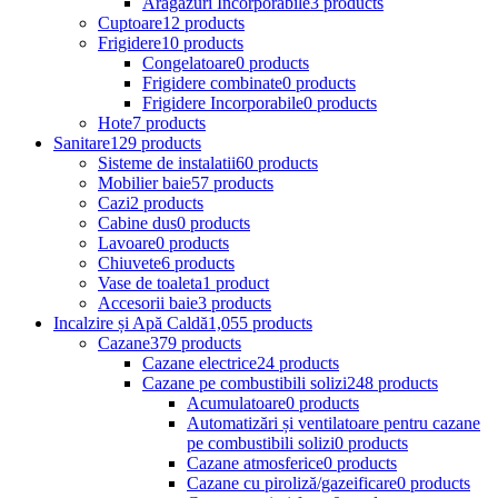
Aragazuri Incorporabile
3 products
Cuptoare
12 products
Frigidere
10 products
Congelatoare
0 products
Frigidere combinate
0 products
Frigidere Incorporabile
0 products
Hote
7 products
Sanitare
129 products
Sisteme de instalatii
60 products
Mobilier baie
57 products
Cazi
2 products
Cabine dus
0 products
Lavoare
0 products
Chiuvete
6 products
Vase de toaleta
1 product
Accesorii baie
3 products
Incalzire și Apă Caldă
1,055 products
Cazane
379 products
Cazane electrice
24 products
Cazane pe combustibili solizi
248 products
Acumulatoare
0 products
Automatizări și ventilatoare pentru cazane
pe combustibili solizi
0 products
Cazane atmosferice
0 products
Cazane cu piroliză/gazeificare
0 products