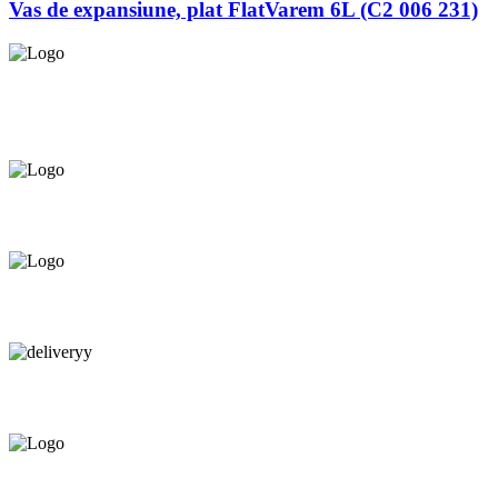
Vas de expansiune, plat FlatVarem 6L (C2 006 231)
Asigurăm instalatori. servicii de
mentenanță și profilaxie
la
domiciliu
Oferim orice produs în
12 rate cu 0% dobândă
Consultanță tehnică
prin telefon și în Showroom Ciocana.
Livrare gratuită.
Service centru ciocana.
Calitate garantată.