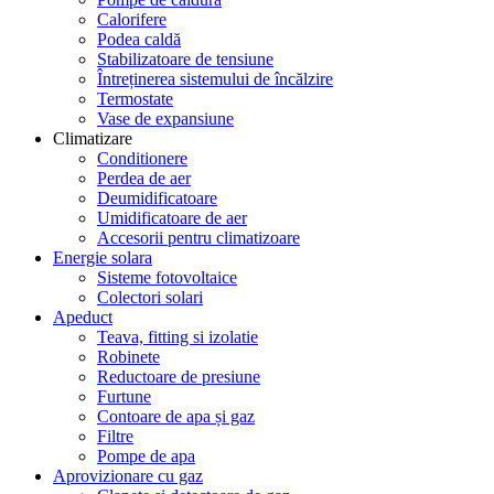
Calorifere
Podea caldă
Stabilizatoare de tensiune
Întreținerea sistemului de încălzire
Termostate
Vase de expansiune
Climatizare
Conditionere
Perdea de aer
Deumidificatoare
Umidificatoare de aer
Accesorii pentru climatizoare
Energie solara
Sisteme fotovoltaice
Colectori solari
Apeduct
Teava, fitting si izolatie
Robinete
Reductoare de presiune
Furtune
Contoare de apa și gaz
Filtre
Pompe de apa
Aprovizionare cu gaz