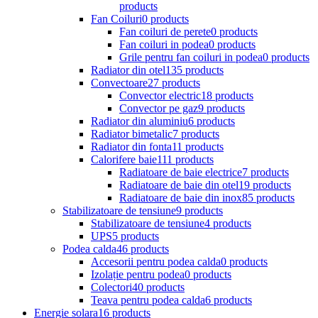
products
Fan Coiluri
0 products
Fan coiluri de perete
0 products
Fan coiluri in podea
0 products
Grile pentru fan coiluri in podea
0 products
Radiator din otel
135 products
Convectoare
27 products
Convector electric
18 products
Convector pe gaz
9 products
Radiator din aluminiu
6 products
Radiator bimetalic
7 products
Radiator din fonta
11 products
Calorifere baie
111 products
Radiatoare de baie electrice
7 products
Radiatoare de baie din otel
19 products
Radiatoare de baie din inox
85 products
Stabilizatoare de tensiune
9 products
Stabilizatoare de tensiune
4 products
UPS
5 products
Podea calda
46 products
Accesorii pentru podea calda
0 products
Izolație pentru podea
0 products
Colectori
40 products
Teava pentru podea calda
6 products
Energie solara
16 products