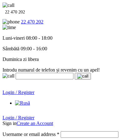
22 470 202
22 470 202
Luni-vineri 08:00 - 18:00
Sâmbătă 09:00 - 16:00
Duminica zi libera
Introdu numarul de telefon și revenim cu un apel!
Echipamente termo-hidro-sanitare în
12 rate cu 0% dobândă
.
Garanție până la 6 ani!
Login / Register
Echipamente termo-hidro-sanitare în
12 rate cu 0% dobândă
. Garanție până la 6 ani!
Login / Register
Sign in
Create an Account
Username or email address
*