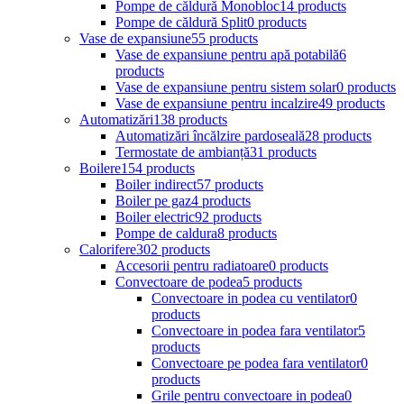
Pompe de căldură Monobloc
14 products
Pompe de căldură Split
0 products
Vase de expansiune
55 products
Vase de expansiune pentru apă potabilă
6
products
Vase de expansiune pentru sistem solar
0 products
Vase de expansiune pentru incalzire
49 products
Automatizări
138 products
Automatizări încălzire pardoseală
28 products
Termostate de ambianță
31 products
Boilere
154 products
Boiler indirect
57 products
Boiler pe gaz
4 products
Boiler electric
92 products
Pompe de caldura
8 products
Calorifere
302 products
Accesorii pentru radiatoare
0 products
Convectoare de podea
5 products
Convectoare in podea cu ventilator
0
products
Convectoare in podea fara ventilator
5
products
Convectoare pe podea fara ventilator
0
products
Grile pentru convectoare in podea
0