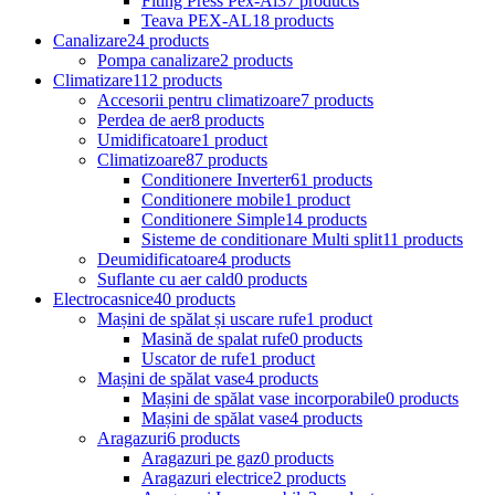
Fiting Press Pex-Al
37 products
Teava PEX-AL
18 products
Canalizare
24 products
Pompa canalizare
2 products
Climatizare
112 products
Accesorii pentru climatizoare
7 products
Perdea de aer
8 products
Umidificatoare
1 product
Climatizoare
87 products
Conditionere Inverter
61 products
Conditionere mobile
1 product
Conditionere Simple
14 products
Sisteme de conditionare Multi split
11 products
Deumidificatoare
4 products
Suflante cu aer cald
0 products
Electrocasnice
40 products
Mașini de spălat și uscare rufe
1 product
Masină de spalat rufe
0 products
Uscator de rufe
1 product
Mașini de spălat vase
4 products
Mașini de spălat vase incorporabile
0 products
Mașini de spălat vase
4 products
Aragazuri
6 products
Aragazuri pe gaz
0 products
Aragazuri electrice
2 products