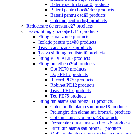
Baterie pentru lavoar
0 products
Baterii pentru bucătărie
0 products
Baterii pentru cadă
0 products
Coloane pentru duș
0 products
Reductoare de presiune
27 products
Țeavă, fitting și izolație
1,345 products
Fiting canalizare
9 products
Izolație pentru țeavă
0 products
Teava canalizare
17 products
Țeava și fitting multistrat
0 products
Fiting PEX-AL
85 products
Fiting polietilena
264 products
Cot PE
70 products
Dop PE
15 products
Racord PE
70 products
Robinet PE
12 products
Teava PE
15 products
Teu PE
75 products
Fiting din alama sau bronz
431 products
Colector din alama sau bronz
18 products
Prelungire din alama sau bronz
41 products
Cot din alama sau bronz
43 products
Dezaerator din alama sau bronz
6 products
Filtru din alama sau bronz
21 products
Mufa, niplu, dop, cruce, reductie din alama