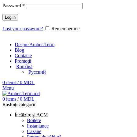
Password
*
Log in
Lost your password?
Remember me
Despre Amber-Term
Blog
Contacte
Promoții
Română
Русский
0
items
/
0
MDL
Menu
0
items
/
0
MDL
Răsfoiți categorii
Încălzire și ACM
Boilere
Instantanee
Cazane
Pompe de căldură