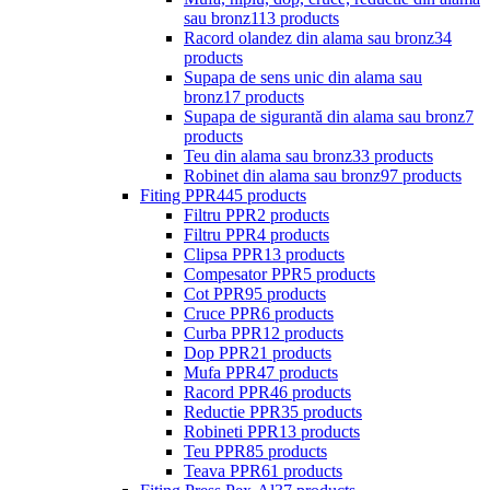
sau bronz
113 products
Racord olandez din alama sau bronz
34
products
Supapa de sens unic din alama sau
bronz
17 products
Supapa de sigurantă din alama sau bronz
7
products
Teu din alama sau bronz
33 products
Robinet din alama sau bronz
97 products
Fiting PPR
445 products
Filtru PPR
2 products
Filtru PPR
4 products
Clipsa PPR
13 products
Compesator PPR
5 products
Cot PPR
95 products
Cruce PPR
6 products
Curba PPR
12 products
Dop PPR
21 products
Mufa PPR
47 products
Racord PPR
46 products
Reductie PPR
35 products
Robineti PPR
13 products
Teu PPR
85 products
Teava PPR
61 products