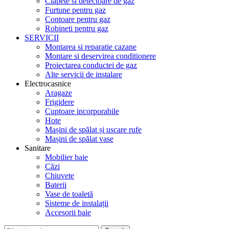
Clapete si detectoare de gaz
Furtune pentru gaz
Contoare pentru gaz
Robineti pentru gaz
SERVICII
Montarea si reparatie cazane
Montare si deservirea conditionere
Proiectarea conductei de gaz
Alte servicii de instalare
Electrocasnice
Aragaze
Frigidere
Cuptoare incorporabile
Hote
Mașini de spălat și uscare rufe
Mașini de spălat vase
Sanitare
Mobilier baie
Căzi
Chiuvete
Baterii
Vase de toaletă
Sisteme de instalații
Accesorii baie