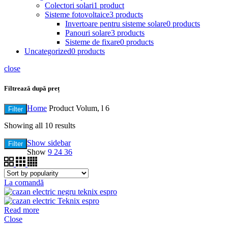
Colectori solari
1 product
Sisteme fotovoltaice
3 products
Invertoare pentru sisteme solare
0 products
Panouri solare
3 products
Sisteme de fixare
0 products
Uncategorized
0 products
close
Filtrează după preț
Home
Product Volum, l
6
Filter
Showing all 10 results
Show sidebar
Filter
Show
9
24
36
La comandă
Read more
Close