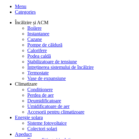
Menu
Categories
Încălzire și ACM
Boilere
Instantanee
Cazane
Pompe de căldură
Calorifere
Podea caldă
Stabilizatoare de tensiune
Întreținerea sistemului de încălzire
Termostate
Vase de expansiune
Climatizare
Conditionere
Perdea de aer
Deumidificatoare
Umidificatoare de aer
Accesorii pentru climatizoare
Energie solara
Sisteme fotovoltaice
Colectori solari
Apeduct