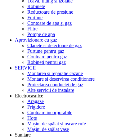
Teava, fitting si izolatie
Robinete
Reductoare de presiune
Furtune
Contoare de apa și gaz
Filtre
Pompe de apa
Aprovizionare cu gaz
Clapete si detectoare de gaz
Furtune pentru gaz
Contoare pentru gaz
Robineti pentru gaz
SERVICII
Montarea si reparatie cazane
Montare si deservirea conditionere
Proiectarea conductei de gaz
Alte servicii de instalare
Electrocasnice
Aragaze
Frigidere
Cuptoare incorporabile
Hote
Mașini de spălat și uscare rufe
Mașini de spălat vase
Sanitare