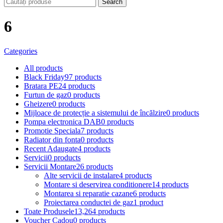
Search
6
Categories
All
products
Black Friday
97 products
Bratara PE
24 products
Furtun de gaz
0 products
Gheizere
0 products
Mijloace de protecție a sistemului de încălzire
0 products
Pompa electronica DAB
0 products
Promotie Speciala
7 products
Radiator din fonta
0 products
Recent Adaugate
4 products
Servicii
0 products
Servicii Montare
26 products
Alte servicii de instalare
4 products
Montare si deservirea conditionere
14 products
Montarea si reparatie cazane
6 products
Proiectarea conductei de gaz
1 product
Toate Produsele
13,264 products
Voucher Cadou
0 products