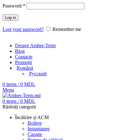
Password
*
Log in
Lost your password?
Remember me
Despre Amber-Term
Blog
Contacte
Promoții
Română
Русский
0
items
/
0
MDL
Menu
0
items
/
0
MDL
Răsfoiți categorii
Încălzire și ACM
Boilere
Instantanee
Cazane
Pompe de căldură