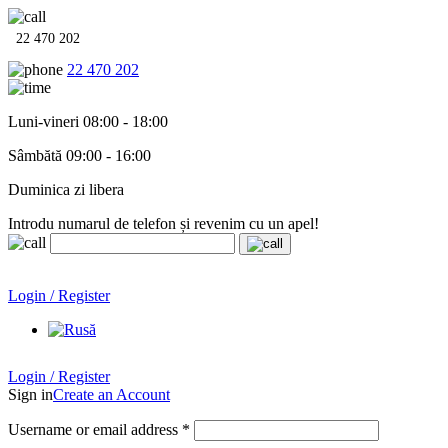
22 470 202
22 470 202
Luni-vineri 08:00 - 18:00
Sâmbătă 09:00 - 16:00
Duminica zi libera
Introdu numarul de telefon și revenim cu un apel!
Echipamente termo-hidro-sanitare în
12 rate cu 0% dobândă
.
Garanție până la 6 ani!
Login / Register
Echipamente termo-hidro-sanitare în
12 rate cu 0% dobândă
. Garanție până la 6 ani!
Login / Register
Sign in
Create an Account
Username or email address
*