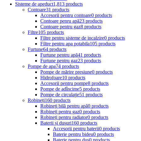
Sisteme de apeduct
1,813 products
Contoare
31 products
Accesorii pentru contoare
0 products
Contoare penru apă
23 products
Contoare pentru gaz
8 products
Filtre
105 products
Filtre pentru sisteme de incalzire
0 products
Filtre pentru apa potabila
105 products
Furtune
64 products
Furtune pentru apă
41 products
Furtune pentru gaz
23 products
Pompe de apa
74 products
Pompe de mărire presiune
0 products
Hidrofoare
10 products
Accesorii pentru pompe
8 products
Pompe de adîncime
5 products
Pompe de circulație
51 products
Robineți
160 products
Robineți bilă pentru apă
0 products
Robineți pentru gaz
0 products
Robineți pentru radiator
0 products
Baterii și dușuri
160 products
Accesorii pentru baterii
0 products
Baterie pentru bideu
0 products
Baterie pentru duș
0 products