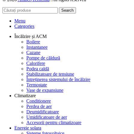
Search
Menu
Categories
Încălzire și ACM
Boilere
Instantanee
Cazane
Pompe de căldură
Calorifere
Podea caldă
Stabilizatoare de tensiune
Întreținerea sistemului de încălzire
Termostate
Vase de expansiune
Climatizare
Conditionere
Perdea de aer
Deumidificatoare
Umidificatoare de aer
Accesorii pentru climatizoare
Energie solara
Sisteme fotovoltaice