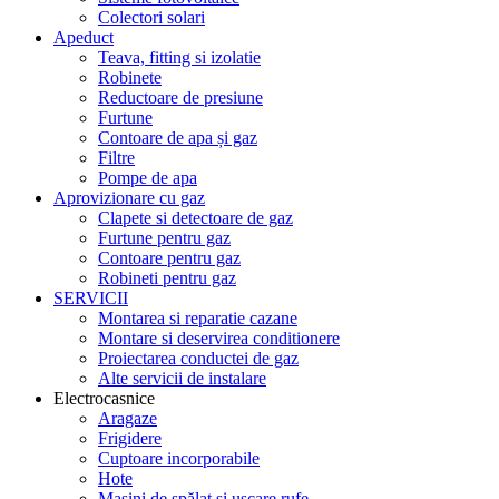
Colectori solari
Apeduct
Teava, fitting si izolatie
Robinete
Reductoare de presiune
Furtune
Contoare de apa și gaz
Filtre
Pompe de apa
Aprovizionare cu gaz
Clapete si detectoare de gaz
Furtune pentru gaz
Contoare pentru gaz
Robineti pentru gaz
SERVICII
Montarea si reparatie cazane
Montare si deservirea conditionere
Proiectarea conductei de gaz
Alte servicii de instalare
Electrocasnice
Aragaze
Frigidere
Cuptoare incorporabile
Hote
Mașini de spălat și uscare rufe