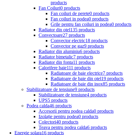
products
Fan Coiluri
0 products
Fan coiluri de perete
0 products
Fan coiluri in podea
0 products
Grile pentru fan coiluri in podea
0 products
Radiator din otel
135 products
Convectoare
27 products
Convector electric
18 products
Convector pe gaz
9 products
Radiator din aluminiu
6 products
Radiator bimetalic
7 products
Radiator din fonta
11 products
Calorifere baie
111 products
Radiatoare de baie electrice
7 products
Radiatoare de baie din otel
19 products
Radiatoare de baie din inox
85 products
Stabilizatoare de tensiune
9 products
Stabilizatoare de tensiune
4 products
UPS
5 products
Podea calda
46 products
Accesorii pentru podea calda
0 products
Izolație pentru podea
0 products
Colectori
40 products
Teava pentru podea calda
6 products
Energie solara
16 products