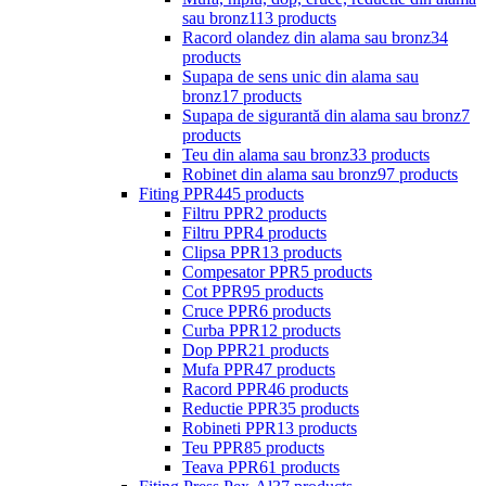
sau bronz
113 products
Racord olandez din alama sau bronz
34
products
Supapa de sens unic din alama sau
bronz
17 products
Supapa de sigurantă din alama sau bronz
7
products
Teu din alama sau bronz
33 products
Robinet din alama sau bronz
97 products
Fiting PPR
445 products
Filtru PPR
2 products
Filtru PPR
4 products
Clipsa PPR
13 products
Compesator PPR
5 products
Cot PPR
95 products
Cruce PPR
6 products
Curba PPR
12 products
Dop PPR
21 products
Mufa PPR
47 products
Racord PPR
46 products
Reductie PPR
35 products
Robineti PPR
13 products
Teu PPR
85 products
Teava PPR
61 products