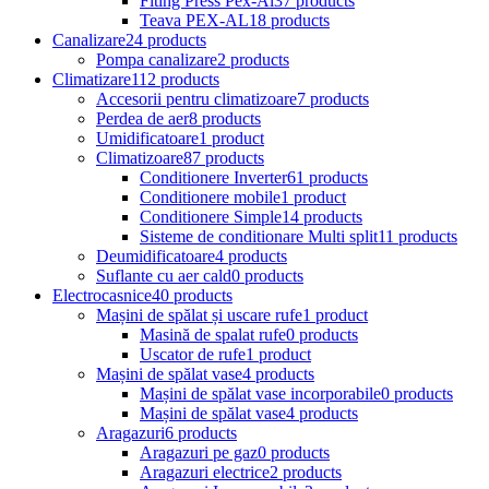
Fiting Press Pex-Al
37 products
Teava PEX-AL
18 products
Canalizare
24 products
Pompa canalizare
2 products
Climatizare
112 products
Accesorii pentru climatizoare
7 products
Perdea de aer
8 products
Umidificatoare
1 product
Climatizoare
87 products
Conditionere Inverter
61 products
Conditionere mobile
1 product
Conditionere Simple
14 products
Sisteme de conditionare Multi split
11 products
Deumidificatoare
4 products
Suflante cu aer cald
0 products
Electrocasnice
40 products
Mașini de spălat și uscare rufe
1 product
Masină de spalat rufe
0 products
Uscator de rufe
1 product
Mașini de spălat vase
4 products
Mașini de spălat vase incorporabile
0 products
Mașini de spălat vase
4 products
Aragazuri
6 products
Aragazuri pe gaz
0 products
Aragazuri electrice
2 products