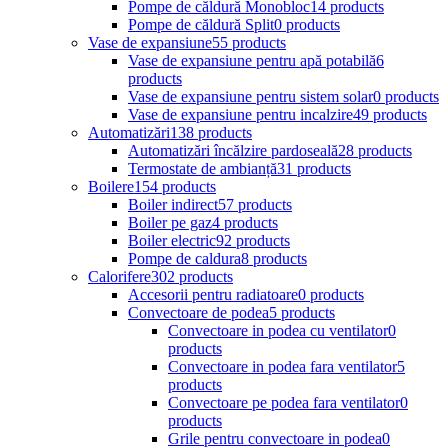
Pompe de căldură Monobloc
14 products
Pompe de căldură Split
0 products
Vase de expansiune
55 products
Vase de expansiune pentru apă potabilă
6
products
Vase de expansiune pentru sistem solar
0 products
Vase de expansiune pentru incalzire
49 products
Automatizări
138 products
Automatizări încălzire pardoseală
28 products
Termostate de ambianță
31 products
Boilere
154 products
Boiler indirect
57 products
Boiler pe gaz
4 products
Boiler electric
92 products
Pompe de caldura
8 products
Calorifere
302 products
Accesorii pentru radiatoare
0 products
Convectoare de podea
5 products
Convectoare in podea cu ventilator
0
products
Convectoare in podea fara ventilator
5
products
Convectoare pe podea fara ventilator
0
products
Grile pentru convectoare in podea
0