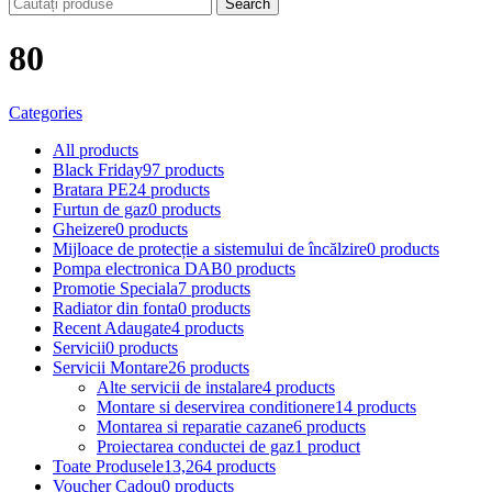
Search
80
Categories
All
products
Black Friday
97 products
Bratara PE
24 products
Furtun de gaz
0 products
Gheizere
0 products
Mijloace de protecție a sistemului de încălzire
0 products
Pompa electronica DAB
0 products
Promotie Speciala
7 products
Radiator din fonta
0 products
Recent Adaugate
4 products
Servicii
0 products
Servicii Montare
26 products
Alte servicii de instalare
4 products
Montare si deservirea conditionere
14 products
Montarea si reparatie cazane
6 products
Proiectarea conductei de gaz
1 product
Toate Produsele
13,264 products
Voucher Cadou
0 products