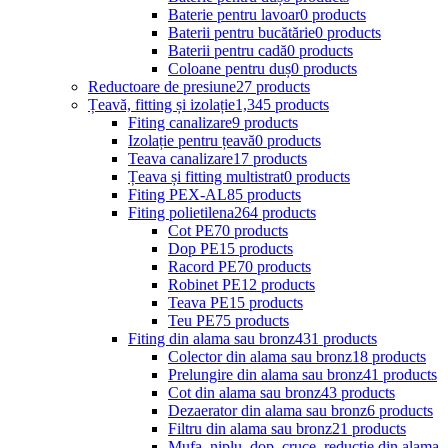
Baterie pentru lavoar
0 products
Baterii pentru bucătărie
0 products
Baterii pentru cadă
0 products
Coloane pentru duș
0 products
Reductoare de presiune
27 products
Țeavă, fitting și izolație
1,345 products
Fiting canalizare
9 products
Izolație pentru țeavă
0 products
Teava canalizare
17 products
Țeava și fitting multistrat
0 products
Fiting PEX-AL
85 products
Fiting polietilena
264 products
Cot PE
70 products
Dop PE
15 products
Racord PE
70 products
Robinet PE
12 products
Teava PE
15 products
Teu PE
75 products
Fiting din alama sau bronz
431 products
Colector din alama sau bronz
18 products
Prelungire din alama sau bronz
41 products
Cot din alama sau bronz
43 products
Dezaerator din alama sau bronz
6 products
Filtru din alama sau bronz
21 products
Mufa, niplu, dop, cruce, reductie din alama