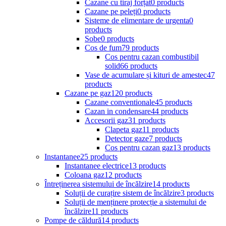
Cazane cu tiraj forțat
0 products
Cazane pe peleți
0 products
Sisteme de elimentare de urgenta
0
products
Sobe
0 products
Cos de fum
79 products
Cos pentru cazan combustibil
solid
66 products
Vase de acumulare și kituri de amestec
47
products
Cazane pe gaz
120 products
Cazane conventionale
45 products
Cazan in condensare
44 products
Accesorii gaz
31 products
Clapeta gaz
11 products
Detector gaze
7 products
Cos pentru cazan gaz
13 products
Instantanee
25 products
Instantanee electrice
13 products
Coloana gaz
12 products
Întreținerea sistemului de încălzire
14 products
Soluții de curațire sistem de încălzire
3 products
Soluții de menținere protecție a sistemului de
încălzire
11 products
Pompe de căldură
14 products