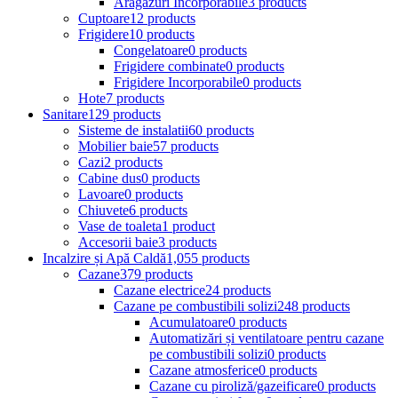
Aragazuri Incorporabile
3 products
Cuptoare
12 products
Frigidere
10 products
Congelatoare
0 products
Frigidere combinate
0 products
Frigidere Incorporabile
0 products
Hote
7 products
Sanitare
129 products
Sisteme de instalatii
60 products
Mobilier baie
57 products
Cazi
2 products
Cabine dus
0 products
Lavoare
0 products
Chiuvete
6 products
Vase de toaleta
1 product
Accesorii baie
3 products
Incalzire și Apă Caldă
1,055 products
Cazane
379 products
Cazane electrice
24 products
Cazane pe combustibili solizi
248 products
Acumulatoare
0 products
Automatizări și ventilatoare pentru cazane
pe combustibili solizi
0 products
Cazane atmosferice
0 products
Cazane cu piroliză/gazeificare
0 products