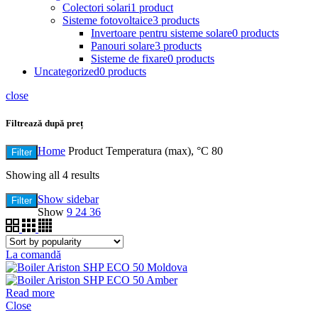
Colectori solari
1 product
Sisteme fotovoltaice
3 products
Invertoare pentru sisteme solare
0 products
Panouri solare
3 products
Sisteme de fixare
0 products
Uncategorized
0 products
close
Filtrează după preț
Home
Product Temperatura (max), °C
80
Filter
Showing all 4 results
Show sidebar
Filter
Show
9
24
36
La comandă
Read more
Close