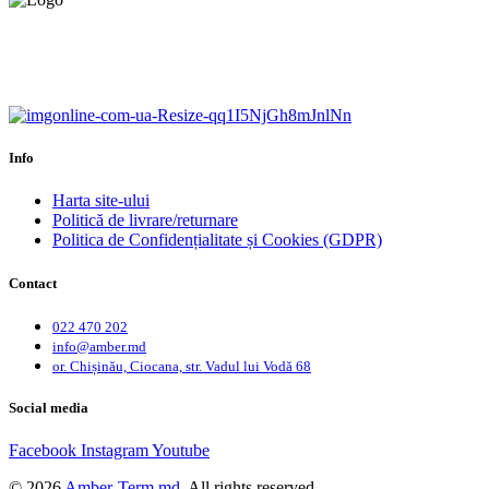
Calitate garantată.
Garanție până la 6 ani.
Info
Harta site-ului
Politică de livrare/returnare
Politica de Confidențialitate și Cookies (GDPR)
Contact
022 470 202
info@amber.md
or. Chișinău, Ciocana, str. Vadul lui Vodă 68
Social media
Facebook
Instagram
Youtube
© 2026
Amber-Term.md
. All rights reserved