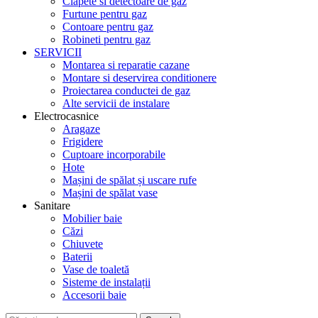
Clapete si detectoare de gaz
Furtune pentru gaz
Contoare pentru gaz
Robineti pentru gaz
SERVICII
Montarea si reparatie cazane
Montare si deservirea conditionere
Proiectarea conductei de gaz
Alte servicii de instalare
Electrocasnice
Aragaze
Frigidere
Cuptoare incorporabile
Hote
Mașini de spălat și uscare rufe
Mașini de spălat vase
Sanitare
Mobilier baie
Căzi
Chiuvete
Baterii
Vase de toaletă
Sisteme de instalații
Accesorii baie