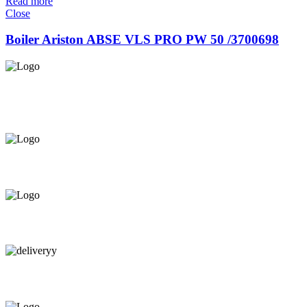
Read more
Close
Boiler Ariston ABSE VLS PRO PW 50 /3700698
Asigurăm instalatori. servicii de
mentenanță și profilaxie
la
domiciliu
Oferim orice produs în
12 rate cu 0% dobândă
Consultanță tehnică
prin telefon și în Showroom Ciocana.
Livrare gratuită.
Service centru ciocana.