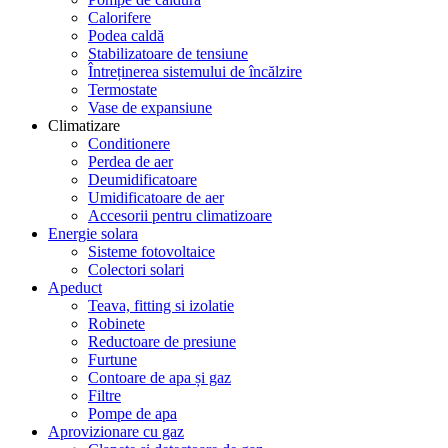
Calorifere
Podea caldă
Stabilizatoare de tensiune
Întreținerea sistemului de încălzire
Termostate
Vase de expansiune
Climatizare
Conditionere
Perdea de aer
Deumidificatoare
Umidificatoare de aer
Accesorii pentru climatizoare
Energie solara
Sisteme fotovoltaice
Colectori solari
Apeduct
Teava, fitting si izolatie
Robinete
Reductoare de presiune
Furtune
Contoare de apa și gaz
Filtre
Pompe de apa
Aprovizionare cu gaz