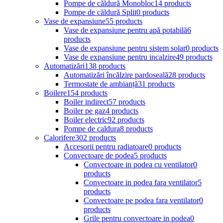
Pompe de căldură Monobloc
14 products
Pompe de căldură Split
0 products
Vase de expansiune
55 products
Vase de expansiune pentru apă potabilă
6
products
Vase de expansiune pentru sistem solar
0 products
Vase de expansiune pentru incalzire
49 products
Automatizări
138 products
Automatizări încălzire pardoseală
28 products
Termostate de ambianță
31 products
Boilere
154 products
Boiler indirect
57 products
Boiler pe gaz
4 products
Boiler electric
92 products
Pompe de caldura
8 products
Calorifere
302 products
Accesorii pentru radiatoare
0 products
Convectoare de podea
5 products
Convectoare in podea cu ventilator
0
products
Convectoare in podea fara ventilator
5
products
Convectoare pe podea fara ventilator
0
products
Grile pentru convectoare in podea
0