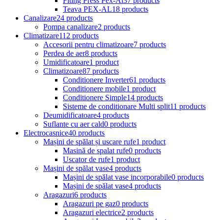
Fiting Press Pex-Al
37 products
Teava PEX-AL
18 products
Canalizare
24 products
Pompa canalizare
2 products
Climatizare
112 products
Accesorii pentru climatizoare
7 products
Perdea de aer
8 products
Umidificatoare
1 product
Climatizoare
87 products
Conditionere Inverter
61 products
Conditionere mobile
1 product
Conditionere Simple
14 products
Sisteme de conditionare Multi split
11 products
Deumidificatoare
4 products
Suflante cu aer cald
0 products
Electrocasnice
40 products
Mașini de spălat și uscare rufe
1 product
Masină de spalat rufe
0 products
Uscator de rufe
1 product
Mașini de spălat vase
4 products
Mașini de spălat vase incorporabile
0 products
Mașini de spălat vase
4 products
Aragazuri
6 products
Aragazuri pe gaz
0 products
Aragazuri electrice
2 products