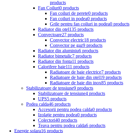
products
Fan Coiluri
0 products
Fan coiluri de perete
0 products
Fan coiluri in podea
0 products
Grile pentru fan coiluri in podea
0 products
Radiator din otel
135 products
Convectoare
27 products
Convector electric
18 products
Convector pe gaz
9 products
Radiator din aluminiu
6 products
Radiator bimetalic
7 products
Radiator din fonta
11 products
Calorifere baie
111 products
Radiatoare de baie electrice
7 products
Radiatoare de baie din otel
19 products
Radiatoare de baie din inox
85 products
Stabilizatoare de tensiune
9 products
Stabilizatoare de tensiune
4 products
UPS
5 products
Podea calda
46 products
Accesorii pentru podea calda
0 products
Izolație pentru podea
0 products
Colectori
40 products
Teava pentru podea calda
6 products
Energie solara
16 products