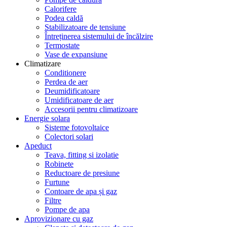
Calorifere
Podea caldă
Stabilizatoare de tensiune
Întreținerea sistemului de încălzire
Termostate
Vase de expansiune
Climatizare
Conditionere
Perdea de aer
Deumidificatoare
Umidificatoare de aer
Accesorii pentru climatizoare
Energie solara
Sisteme fotovoltaice
Colectori solari
Apeduct
Teava, fitting si izolatie
Robinete
Reductoare de presiune
Furtune
Contoare de apa și gaz
Filtre
Pompe de apa
Aprovizionare cu gaz