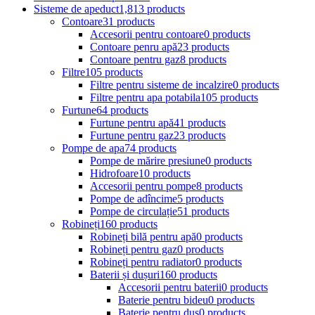
Sisteme de apeduct
1,813 products
Contoare
31 products
Accesorii pentru contoare
0 products
Contoare penru apă
23 products
Contoare pentru gaz
8 products
Filtre
105 products
Filtre pentru sisteme de incalzire
0 products
Filtre pentru apa potabila
105 products
Furtune
64 products
Furtune pentru apă
41 products
Furtune pentru gaz
23 products
Pompe de apa
74 products
Pompe de mărire presiune
0 products
Hidrofoare
10 products
Accesorii pentru pompe
8 products
Pompe de adîncime
5 products
Pompe de circulație
51 products
Robineți
160 products
Robineți bilă pentru apă
0 products
Robineți pentru gaz
0 products
Robineți pentru radiator
0 products
Baterii și dușuri
160 products
Accesorii pentru baterii
0 products
Baterie pentru bideu
0 products
Baterie pentru duș
0 products