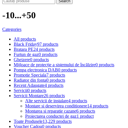
Search
-10...+50
Categories
All
products
Black Friday
97 products
Bratara PE
24 products
Furtun de gaz
0 products
Gheizere
0 products
Mijloace de protecție a sistemului de încălzire
0 products
Pompa electronica DAB
0 products
Promotie Speciala
7 products
Radiator din fonta
0 products
Recent Adaugate
4 products
Servicii
0 products
Servicii Montare
26 products
Alte servicii de instalare
4 products
Montare si deservirea conditionere
14 products
Montarea si reparatie cazane
6 products
Proiectarea conductei de gaz
1 product
Toate Produsele
13,229 products
Voucher Cadou
0 products