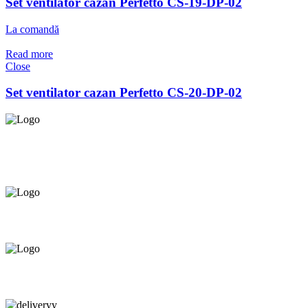
Set ventilator cazan Perfetto CS-19-DP-02
La comandă
Read more
Close
Set ventilator cazan Perfetto CS-20-DP-02
Asigurăm instalatori. servicii de
mentenanță și profilaxie
la
domiciliu
Oferim orice produs în
12 rate cu 0% dobândă
Consultanță tehnică
prin telefon și în Showroom Ciocana.