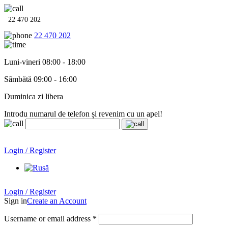
22 470 202
22 470 202
Luni-vineri 08:00 - 18:00
Sâmbătă 09:00 - 16:00
Duminica zi libera
Introdu numarul de telefon și revenim cu un apel!
Echipamente termo-hidro-sanitare în
12 rate cu 0% dobândă
.
Garanție până la 6 ani!
Login / Register
Echipamente termo-hidro-sanitare în
12 rate cu 0% dobândă
. Garanție până la 6 ani!
Login / Register
Sign in
Create an Account
Username or email address
*