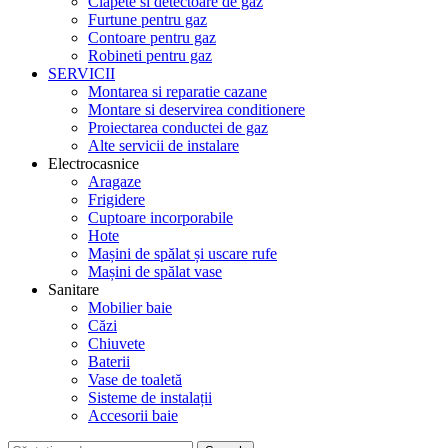
Clapete si detectoare de gaz
Furtune pentru gaz
Contoare pentru gaz
Robineti pentru gaz
SERVICII
Montarea si reparatie cazane
Montare si deservirea conditionere
Proiectarea conductei de gaz
Alte servicii de instalare
Electrocasnice
Aragaze
Frigidere
Cuptoare incorporabile
Hote
Mașini de spălat și uscare rufe
Mașini de spălat vase
Sanitare
Mobilier baie
Căzi
Chiuvete
Baterii
Vase de toaletă
Sisteme de instalații
Accesorii baie