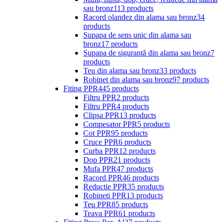
sau bronz
113 products
Racord olandez din alama sau bronz
34
products
Supapa de sens unic din alama sau
bronz
17 products
Supapa de sigurantă din alama sau bronz
7
products
Teu din alama sau bronz
33 products
Robinet din alama sau bronz
97 products
Fiting PPR
445 products
Filtru PPR
2 products
Filtru PPR
4 products
Clipsa PPR
13 products
Compesator PPR
5 products
Cot PPR
95 products
Cruce PPR
6 products
Curba PPR
12 products
Dop PPR
21 products
Mufa PPR
47 products
Racord PPR
46 products
Reductie PPR
35 products
Robineti PPR
13 products
Teu PPR
85 products
Teava PPR
61 products