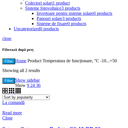
Colectori solari
1 product
Sisteme fotovoltaice
3 products
Invertoare pentru sisteme solare
0 products
Panouri solare
3 products
Sisteme de fixare
0 products
Uncategorized
0 products
close
Filtrează după preț
Home
Product Temperatura de funcționare, °C
-10...+50
Filter
Showing all 2 results
Show sidebar
Filter
Show
9
24
36
La comandă
Read more
Close