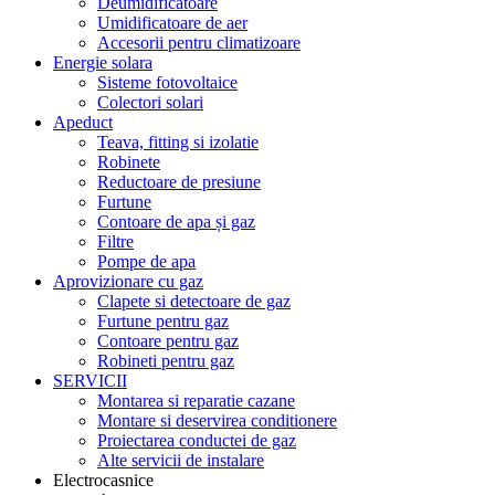
Deumidificatoare
Umidificatoare de aer
Accesorii pentru climatizoare
Energie solara
Sisteme fotovoltaice
Colectori solari
Apeduct
Teava, fitting si izolatie
Robinete
Reductoare de presiune
Furtune
Contoare de apa și gaz
Filtre
Pompe de apa
Aprovizionare cu gaz
Clapete si detectoare de gaz
Furtune pentru gaz
Contoare pentru gaz
Robineti pentru gaz
SERVICII
Montarea si reparatie cazane
Montare si deservirea conditionere
Proiectarea conductei de gaz
Alte servicii de instalare
Electrocasnice