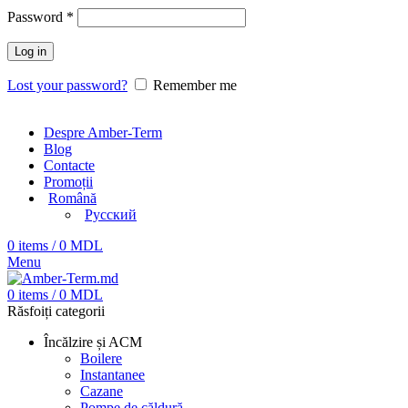
Password
*
Log in
Lost your password?
Remember me
Despre Amber-Term
Blog
Contacte
Promoții
Română
Русский
0
items
/
0
MDL
Menu
0
items
/
0
MDL
Răsfoiți categorii
Încălzire și ACM
Boilere
Instantanee
Cazane
Pompe de căldură