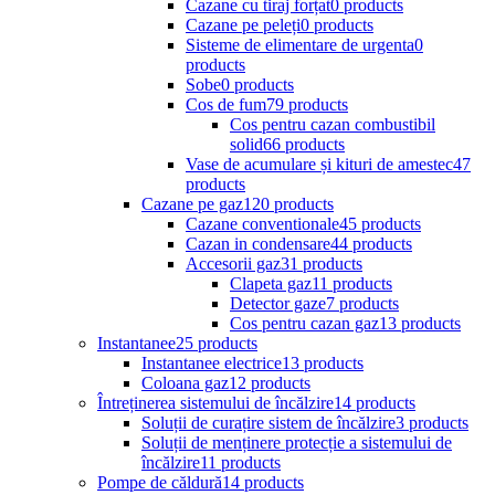
Cazane cu tiraj forțat
0 products
Cazane pe peleți
0 products
Sisteme de elimentare de urgenta
0
products
Sobe
0 products
Cos de fum
79 products
Cos pentru cazan combustibil
solid
66 products
Vase de acumulare și kituri de amestec
47
products
Cazane pe gaz
120 products
Cazane conventionale
45 products
Cazan in condensare
44 products
Accesorii gaz
31 products
Clapeta gaz
11 products
Detector gaze
7 products
Cos pentru cazan gaz
13 products
Instantanee
25 products
Instantanee electrice
13 products
Coloana gaz
12 products
Întreținerea sistemului de încălzire
14 products
Soluții de curațire sistem de încălzire
3 products
Soluții de menținere protecție a sistemului de
încălzire
11 products
Pompe de căldură
14 products