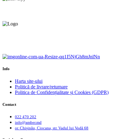
Livrare gratuită.
Service centru ciocana.
Calitate garantată.
Garanție până la 6 ani.
Info
Harta site-ului
Politică de livrare/returnare
Politica de Confidențialitate și Cookies (GDPR)
Contact
022 470 202
info@amber.md
or. Chișinău, Ciocana, str. Vadul lui Vodă 68