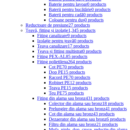
Baterie pentru lavoar
0 products
Baterii pentru bucătărie
0 products
Baterii pentru cadă
0 products
Coloane pentru duș
0 products
Reductoare de presiune
27 products
Țeavă, fitting și izolație
1,345 products
Fiting canalizare
9 products
Izolație pentru țeavă
0 products
Teava canalizare
17 products
Țeava și fitting multistrat
0 products
Fiting PEX-AL
85 products
Fiting polietilena
264 products
Cot PE
70 products
Dop PE
15 products
Racord PE
70 products
Robinet PE
12 products
Teava PE
15 products
Teu PE
75 products
Fiting din alama sau bronz
431 products
Colector din alama sau bronz
18 products
Prelungire din alama sau bronz
41 products
Cot din alama sau bronz
43 products
Dezaerator din alama sau bronz
6 products
Filtru din alama sau bronz
21 products
Mufa, niplu, dop, cruce, reductie din alama