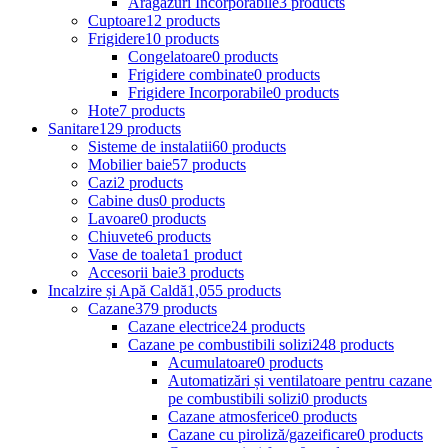
Aragazuri Incorporabile
3 products
Cuptoare
12 products
Frigidere
10 products
Congelatoare
0 products
Frigidere combinate
0 products
Frigidere Incorporabile
0 products
Hote
7 products
Sanitare
129 products
Sisteme de instalatii
60 products
Mobilier baie
57 products
Cazi
2 products
Cabine dus
0 products
Lavoare
0 products
Chiuvete
6 products
Vase de toaleta
1 product
Accesorii baie
3 products
Incalzire și Apă Caldă
1,055 products
Cazane
379 products
Cazane electrice
24 products
Cazane pe combustibili solizi
248 products
Acumulatoare
0 products
Automatizări și ventilatoare pentru cazane
pe combustibili solizi
0 products
Cazane atmosferice
0 products
Cazane cu piroliză/gazeificare
0 products