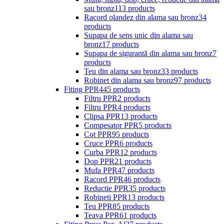
sau bronz
113 products
Racord olandez din alama sau bronz
34
products
Supapa de sens unic din alama sau
bronz
17 products
Supapa de sigurantă din alama sau bronz
7
products
Teu din alama sau bronz
33 products
Robinet din alama sau bronz
97 products
Fiting PPR
445 products
Filtru PPR
2 products
Filtru PPR
4 products
Clipsa PPR
13 products
Compesator PPR
5 products
Cot PPR
95 products
Cruce PPR
6 products
Curba PPR
12 products
Dop PPR
21 products
Mufa PPR
47 products
Racord PPR
46 products
Reductie PPR
35 products
Robineti PPR
13 products
Teu PPR
85 products
Teava PPR
61 products