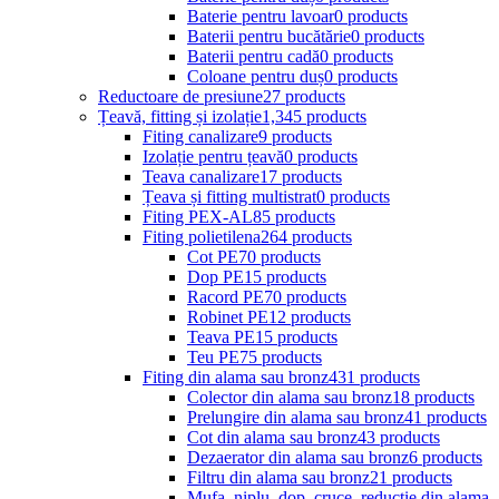
Baterie pentru lavoar
0 products
Baterii pentru bucătărie
0 products
Baterii pentru cadă
0 products
Coloane pentru duș
0 products
Reductoare de presiune
27 products
Țeavă, fitting și izolație
1,345 products
Fiting canalizare
9 products
Izolație pentru țeavă
0 products
Teava canalizare
17 products
Țeava și fitting multistrat
0 products
Fiting PEX-AL
85 products
Fiting polietilena
264 products
Cot PE
70 products
Dop PE
15 products
Racord PE
70 products
Robinet PE
12 products
Teava PE
15 products
Teu PE
75 products
Fiting din alama sau bronz
431 products
Colector din alama sau bronz
18 products
Prelungire din alama sau bronz
41 products
Cot din alama sau bronz
43 products
Dezaerator din alama sau bronz
6 products
Filtru din alama sau bronz
21 products
Mufa, niplu, dop, cruce, reductie din alama