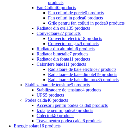
products
Fan Coiluri
0 products
Fan coiluri de perete
0 products
Fan coiluri in podea
0 products
Grile pentru fan coiluri in podea
0 products
Radiator din otel
135 products
Convectoare
27 products
Convector electric
18 products
Convector pe gaz
9 products
Radiator din aluminiu
6 products
Radiator bimetalic
7 products
Radiator din fonta
11 products
Calorifere baie
111 products
Radiatoare de baie electrice
7 products
Radiatoare de baie din otel
19 products
Radiatoare de baie din inox
85 products
Stabilizatoare de tensiune
9 products
Stabilizatoare de tensiune
4 products
UPS
5 products
Podea calda
46 products
Accesorii pentru podea calda
0 products
Izolație pentru podea
0 products
Colectori
40 products
Teava pentru podea calda
6 products
Energie solara
16 products