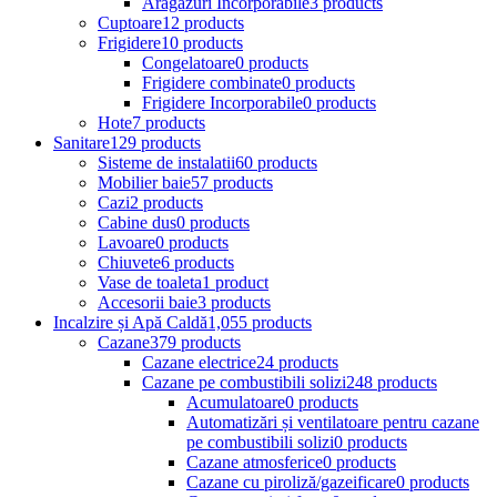
Aragazuri Incorporabile
3 products
Cuptoare
12 products
Frigidere
10 products
Congelatoare
0 products
Frigidere combinate
0 products
Frigidere Incorporabile
0 products
Hote
7 products
Sanitare
129 products
Sisteme de instalatii
60 products
Mobilier baie
57 products
Cazi
2 products
Cabine dus
0 products
Lavoare
0 products
Chiuvete
6 products
Vase de toaleta
1 product
Accesorii baie
3 products
Incalzire și Apă Caldă
1,055 products
Cazane
379 products
Cazane electrice
24 products
Cazane pe combustibili solizi
248 products
Acumulatoare
0 products
Automatizări și ventilatoare pentru cazane
pe combustibili solizi
0 products
Cazane atmosferice
0 products
Cazane cu piroliză/gazeificare
0 products