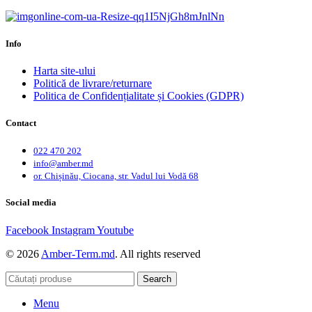
Info
Harta site-ului
Politică de livrare/returnare
Politica de Confidențialitate și Cookies (GDPR)
Contact
022 470 202
info@amber.md
or. Chișinău, Ciocana, str. Vadul lui Vodă 68
Social media
Facebook
Instagram
Youtube
© 2026
Amber-Term.md
. All rights reserved
Search
Menu