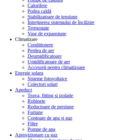
Calorifere
Podea caldă
Stabilizatoare de tensiune
Întreținerea sistemului de încălzire
Termostate
Vase de expansiune
Climatizare
Conditionere
Perdea de aer
Deumidificatoare
Umidificatoare de aer
Accesorii pentru climatizoare
Energie solara
Sisteme fotovoltaice
Colectori solari
Apeduct
Teava, fitting si izolatie
Robinete
Reductoare de presiune
Furtune
Contoare de apa și gaz
Filtre
Pompe de apa
Aprovizionare cu gaz