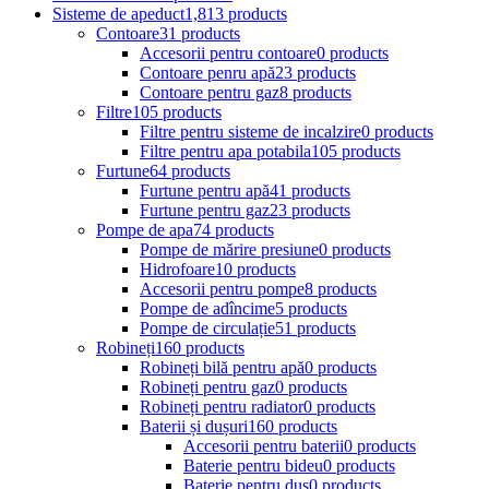
Sisteme de apeduct
1,813 products
Contoare
31 products
Accesorii pentru contoare
0 products
Contoare penru apă
23 products
Contoare pentru gaz
8 products
Filtre
105 products
Filtre pentru sisteme de incalzire
0 products
Filtre pentru apa potabila
105 products
Furtune
64 products
Furtune pentru apă
41 products
Furtune pentru gaz
23 products
Pompe de apa
74 products
Pompe de mărire presiune
0 products
Hidrofoare
10 products
Accesorii pentru pompe
8 products
Pompe de adîncime
5 products
Pompe de circulație
51 products
Robineți
160 products
Robineți bilă pentru apă
0 products
Robineți pentru gaz
0 products
Robineți pentru radiator
0 products
Baterii și dușuri
160 products
Accesorii pentru baterii
0 products
Baterie pentru bideu
0 products
Baterie pentru duș
0 products