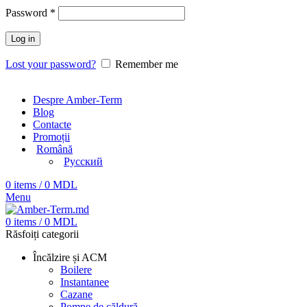
Password
*
Log in
Lost your password?
Remember me
Despre Amber-Term
Blog
Contacte
Promoții
Română
Русский
0
items
/
0
MDL
Menu
0
items
/
0
MDL
Răsfoiți categorii
Încălzire și ACM
Boilere
Instantanee
Cazane
Pompe de căldură