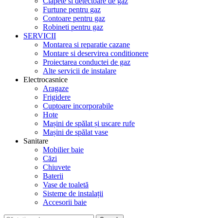
Clapete si detectoare de gaz
Furtune pentru gaz
Contoare pentru gaz
Robineti pentru gaz
SERVICII
Montarea si reparatie cazane
Montare si deservirea conditionere
Proiectarea conductei de gaz
Alte servicii de instalare
Electrocasnice
Aragaze
Frigidere
Cuptoare incorporabile
Hote
Mașini de spălat și uscare rufe
Mașini de spălat vase
Sanitare
Mobilier baie
Căzi
Chiuvete
Baterii
Vase de toaletă
Sisteme de instalații
Accesorii baie