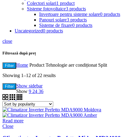
Colectori solari
1 product
Sisteme fotovoltaice
3 products
Invertoare pentru sisteme solare
0 products
Panouri solare
3 products
Sisteme de fixare
0 products
Uncategorized
0 products
close
Filtrează după preț
Home
Product Tehnologie aer condiționat
Split
Filter
Showing 1–12 of 22 results
Show sidebar
Filter
Show
9
24
36
Read more
Close