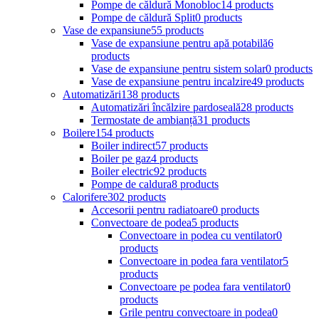
Pompe de căldură Monobloc
14 products
Pompe de căldură Split
0 products
Vase de expansiune
55 products
Vase de expansiune pentru apă potabilă
6
products
Vase de expansiune pentru sistem solar
0 products
Vase de expansiune pentru incalzire
49 products
Automatizări
138 products
Automatizări încălzire pardoseală
28 products
Termostate de ambianță
31 products
Boilere
154 products
Boiler indirect
57 products
Boiler pe gaz
4 products
Boiler electric
92 products
Pompe de caldura
8 products
Calorifere
302 products
Accesorii pentru radiatoare
0 products
Convectoare de podea
5 products
Convectoare in podea cu ventilator
0
products
Convectoare in podea fara ventilator
5
products
Convectoare pe podea fara ventilator
0
products
Grile pentru convectoare in podea
0