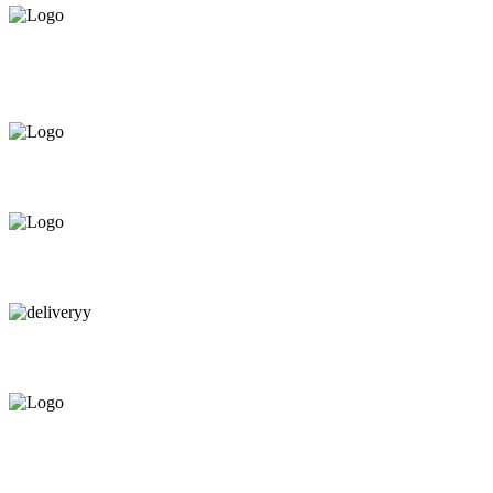
Asigurăm instalatori. servicii de
mentenanță și profilaxie
la
domiciliu
Oferim orice produs în
12 rate cu 0% dobândă
Consultanță tehnică
prin telefon și în Showroom Ciocana.
Livrare gratuită.
Service centru ciocana.
Calitate garantată.
Garanție până la 6 ani.