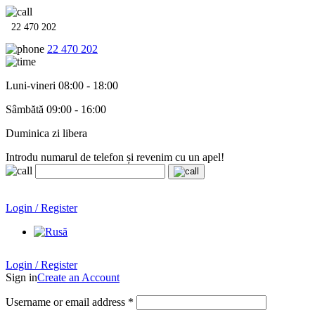
22 470 202
22 470 202
Luni-vineri 08:00 - 18:00
Sâmbătă 09:00 - 16:00
Duminica zi libera
Introdu numarul de telefon și revenim cu un apel!
Echipamente termo-hidro-sanitare în
12 rate cu 0% dobândă
.
Garanție până la 6 ani!
Login / Register
Echipamente termo-hidro-sanitare în
12 rate cu 0% dobândă
. Garanție până la 6 ani!
Login / Register
Sign in
Create an Account
Username or email address
*