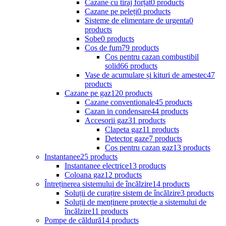
Cazane cu tiraj forțat
0 products
Cazane pe peleți
0 products
Sisteme de elimentare de urgenta
0
products
Sobe
0 products
Cos de fum
79 products
Cos pentru cazan combustibil
solid
66 products
Vase de acumulare și kituri de amestec
47
products
Cazane pe gaz
120 products
Cazane conventionale
45 products
Cazan in condensare
44 products
Accesorii gaz
31 products
Clapeta gaz
11 products
Detector gaze
7 products
Cos pentru cazan gaz
13 products
Instantanee
25 products
Instantanee electrice
13 products
Coloana gaz
12 products
Întreținerea sistemului de încălzire
14 products
Soluții de curațire sistem de încălzire
3 products
Soluții de menținere protecție a sistemului de
încălzire
11 products
Pompe de căldură
14 products