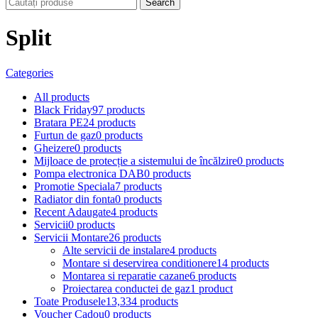
Search
Split
Categories
All
products
Black Friday
97 products
Bratara PE
24 products
Furtun de gaz
0 products
Gheizere
0 products
Mijloace de protecție a sistemului de încălzire
0 products
Pompa electronica DAB
0 products
Promotie Speciala
7 products
Radiator din fonta
0 products
Recent Adaugate
4 products
Servicii
0 products
Servicii Montare
26 products
Alte servicii de instalare
4 products
Montare si deservirea conditionere
14 products
Montarea si reparatie cazane
6 products
Proiectarea conductei de gaz
1 product
Toate Produsele
13,334 products
Voucher Cadou
0 products