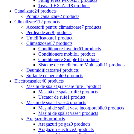
Fiting Press Pex-Al
37 products
Teava PEX-AL
18 products
Canalizare
24 products
Pompa canalizare
2 products
Climatizare
112 products
Accesorii pentru climatizoare
7 products
Perdea de aer
8 products
Umidificatoare
1 product
Climatizoare
87 products
Conditionere Inverter
61 products
Conditionere mobile
1 product
Conditionere Simple
14 products
Sisteme de conditionare Multi split
11 products
Deumidificatoare
4 products
Suflante cu aer cald
0 products
Electrocasnice
40 products
Mașini de spălat și uscare rufe
1 product
Masină de spalat rufe
0 products
Uscator de rufe
1 product
Mașini de spălat vase
4 products
Mașini de spălat vase incorporabile
0 products
Mașini de spălat vase
4 products
Aragazuri
6 products
Aragazuri pe gaz
0 products
Aragazuri electrice
2 products