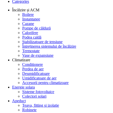
Categories
Încălzire și ACM
Boilere
Instantanee
Cazane
Pompe de căldură
Calorifere
Podea caldă
Stabilizatoare de tensiune
Întreținerea sistemului de încălzire
Termostate
Vase de expansiune
Climatizare
Conditionere
Perdea de aer
Deumidificatoare
Umidificatoare de aer
Accesorii pentru climatizoare
Energie solara
Sisteme fotovoltaice
Colectori solari
Apeduct
Teava, fitting si izolatie
Robinete