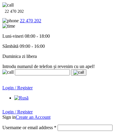
22 470 202
22 470 202
Luni-vineri 08:00 - 18:00
Sâmbătă 09:00 - 16:00
Duminica zi libera
Introdu numarul de telefon și revenim cu un apel!
Echipamente termo-hidro-sanitare în
12 rate cu 0% dobândă
.
Garanție până la 6 ani!
Login / Register
Echipamente termo-hidro-sanitare în
12 rate cu 0% dobândă
. Garanție până la 6 ani!
Login / Register
Sign in
Create an Account
Username or email address
*