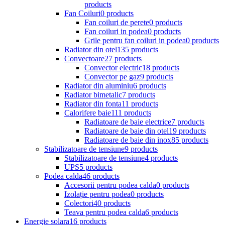
products
Fan Coiluri
0 products
Fan coiluri de perete
0 products
Fan coiluri in podea
0 products
Grile pentru fan coiluri in podea
0 products
Radiator din otel
135 products
Convectoare
27 products
Convector electric
18 products
Convector pe gaz
9 products
Radiator din aluminiu
6 products
Radiator bimetalic
7 products
Radiator din fonta
11 products
Calorifere baie
111 products
Radiatoare de baie electrice
7 products
Radiatoare de baie din otel
19 products
Radiatoare de baie din inox
85 products
Stabilizatoare de tensiune
9 products
Stabilizatoare de tensiune
4 products
UPS
5 products
Podea calda
46 products
Accesorii pentru podea calda
0 products
Izolație pentru podea
0 products
Colectori
40 products
Teava pentru podea calda
6 products
Energie solara
16 products