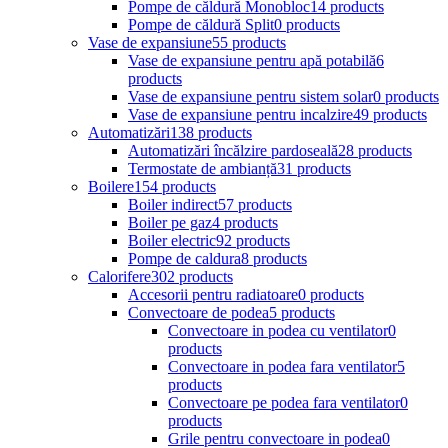
Pompe de căldură Monobloc
14 products
Pompe de căldură Split
0 products
Vase de expansiune
55 products
Vase de expansiune pentru apă potabilă
6
products
Vase de expansiune pentru sistem solar
0 products
Vase de expansiune pentru incalzire
49 products
Automatizări
138 products
Automatizări încălzire pardoseală
28 products
Termostate de ambianță
31 products
Boilere
154 products
Boiler indirect
57 products
Boiler pe gaz
4 products
Boiler electric
92 products
Pompe de caldura
8 products
Calorifere
302 products
Accesorii pentru radiatoare
0 products
Convectoare de podea
5 products
Convectoare in podea cu ventilator
0
products
Convectoare in podea fara ventilator
5
products
Convectoare pe podea fara ventilator
0
products
Grile pentru convectoare in podea
0