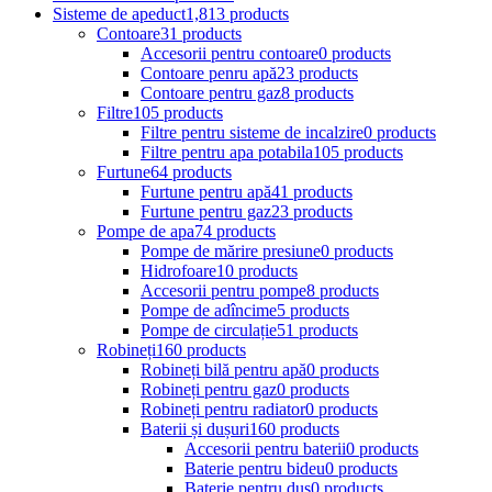
Sisteme de apeduct
1,813 products
Contoare
31 products
Accesorii pentru contoare
0 products
Contoare penru apă
23 products
Contoare pentru gaz
8 products
Filtre
105 products
Filtre pentru sisteme de incalzire
0 products
Filtre pentru apa potabila
105 products
Furtune
64 products
Furtune pentru apă
41 products
Furtune pentru gaz
23 products
Pompe de apa
74 products
Pompe de mărire presiune
0 products
Hidrofoare
10 products
Accesorii pentru pompe
8 products
Pompe de adîncime
5 products
Pompe de circulație
51 products
Robineți
160 products
Robineți bilă pentru apă
0 products
Robineți pentru gaz
0 products
Robineți pentru radiator
0 products
Baterii și dușuri
160 products
Accesorii pentru baterii
0 products
Baterie pentru bideu
0 products
Baterie pentru duș
0 products