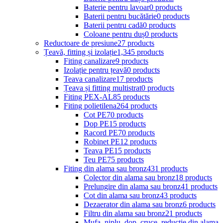
Baterie pentru lavoar
0 products
Baterii pentru bucătărie
0 products
Baterii pentru cadă
0 products
Coloane pentru duș
0 products
Reductoare de presiune
27 products
Țeavă, fitting și izolație
1,345 products
Fiting canalizare
9 products
Izolație pentru țeavă
0 products
Teava canalizare
17 products
Țeava și fitting multistrat
0 products
Fiting PEX-AL
85 products
Fiting polietilena
264 products
Cot PE
70 products
Dop PE
15 products
Racord PE
70 products
Robinet PE
12 products
Teava PE
15 products
Teu PE
75 products
Fiting din alama sau bronz
431 products
Colector din alama sau bronz
18 products
Prelungire din alama sau bronz
41 products
Cot din alama sau bronz
43 products
Dezaerator din alama sau bronz
6 products
Filtru din alama sau bronz
21 products
Mufa, niplu, dop, cruce, reductie din alama