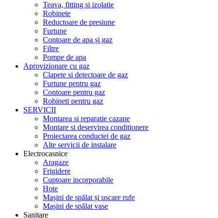
Teava, fitting si izolatie
Robinete
Reductoare de presiune
Furtune
Contoare de apa și gaz
Filtre
Pompe de apa
Aprovizionare cu gaz
Clapete si detectoare de gaz
Furtune pentru gaz
Contoare pentru gaz
Robineti pentru gaz
SERVICII
Montarea si reparatie cazane
Montare si deservirea conditionere
Proiectarea conductei de gaz
Alte servicii de instalare
Electrocasnice
Aragaze
Frigidere
Cuptoare incorporabile
Hote
Mașini de spălat și uscare rufe
Mașini de spălat vase
Sanitare