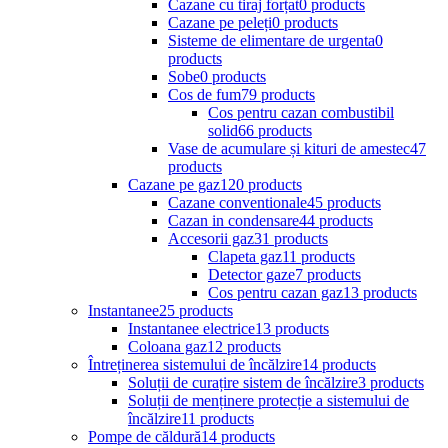
Cazane cu tiraj forțat
0 products
Cazane pe peleți
0 products
Sisteme de elimentare de urgenta
0
products
Sobe
0 products
Cos de fum
79 products
Cos pentru cazan combustibil
solid
66 products
Vase de acumulare și kituri de amestec
47
products
Cazane pe gaz
120 products
Cazane conventionale
45 products
Cazan in condensare
44 products
Accesorii gaz
31 products
Clapeta gaz
11 products
Detector gaze
7 products
Cos pentru cazan gaz
13 products
Instantanee
25 products
Instantanee electrice
13 products
Coloana gaz
12 products
Întreținerea sistemului de încălzire
14 products
Soluții de curațire sistem de încălzire
3 products
Soluții de menținere protecție a sistemului de
încălzire
11 products
Pompe de căldură
14 products