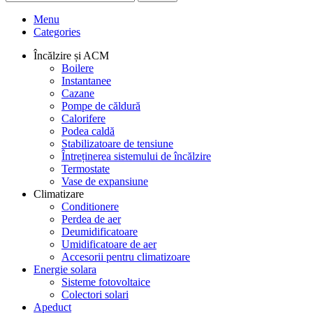
Menu
Categories
Încălzire și ACM
Boilere
Instantanee
Cazane
Pompe de căldură
Calorifere
Podea caldă
Stabilizatoare de tensiune
Întreținerea sistemului de încălzire
Termostate
Vase de expansiune
Climatizare
Conditionere
Perdea de aer
Deumidificatoare
Umidificatoare de aer
Accesorii pentru climatizoare
Energie solara
Sisteme fotovoltaice
Colectori solari
Apeduct