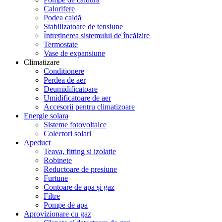
Calorifere
Podea caldă
Stabilizatoare de tensiune
Întreținerea sistemului de încălzire
Termostate
Vase de expansiune
Climatizare
Conditionere
Perdea de aer
Deumidificatoare
Umidificatoare de aer
Accesorii pentru climatizoare
Energie solara
Sisteme fotovoltaice
Colectori solari
Apeduct
Teava, fitting si izolatie
Robinete
Reductoare de presiune
Furtune
Contoare de apa și gaz
Filtre
Pompe de apa
Aprovizionare cu gaz