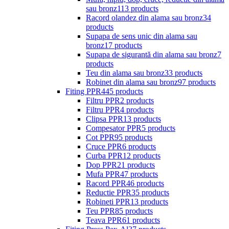
sau bronz
113 products
Racord olandez din alama sau bronz
34
products
Supapa de sens unic din alama sau
bronz
17 products
Supapa de sigurantă din alama sau bronz
7
products
Teu din alama sau bronz
33 products
Robinet din alama sau bronz
97 products
Fiting PPR
445 products
Filtru PPR
2 products
Filtru PPR
4 products
Clipsa PPR
13 products
Compesator PPR
5 products
Cot PPR
95 products
Cruce PPR
6 products
Curba PPR
12 products
Dop PPR
21 products
Mufa PPR
47 products
Racord PPR
46 products
Reductie PPR
35 products
Robineti PPR
13 products
Teu PPR
85 products
Teava PPR
61 products