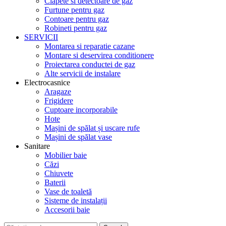
Clapete si detectoare de gaz
Furtune pentru gaz
Contoare pentru gaz
Robineti pentru gaz
SERVICII
Montarea si reparatie cazane
Montare si deservirea conditionere
Proiectarea conductei de gaz
Alte servicii de instalare
Electrocasnice
Aragaze
Frigidere
Cuptoare incorporabile
Hote
Mașini de spălat și uscare rufe
Mașini de spălat vase
Sanitare
Mobilier baie
Căzi
Chiuvete
Baterii
Vase de toaletă
Sisteme de instalații
Accesorii baie