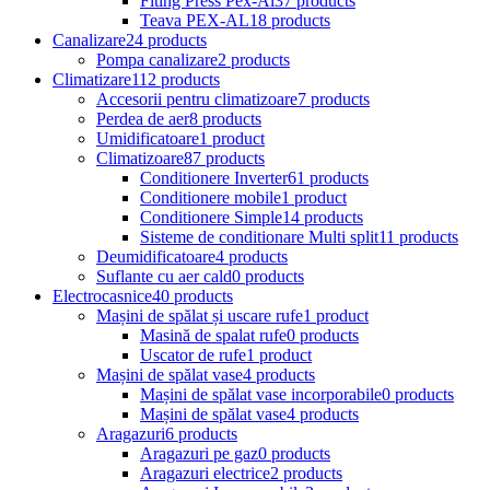
Fiting Press Pex-Al
37 products
Teava PEX-AL
18 products
Canalizare
24 products
Pompa canalizare
2 products
Climatizare
112 products
Accesorii pentru climatizoare
7 products
Perdea de aer
8 products
Umidificatoare
1 product
Climatizoare
87 products
Conditionere Inverter
61 products
Conditionere mobile
1 product
Conditionere Simple
14 products
Sisteme de conditionare Multi split
11 products
Deumidificatoare
4 products
Suflante cu aer cald
0 products
Electrocasnice
40 products
Mașini de spălat și uscare rufe
1 product
Masină de spalat rufe
0 products
Uscator de rufe
1 product
Mașini de spălat vase
4 products
Mașini de spălat vase incorporabile
0 products
Mașini de spălat vase
4 products
Aragazuri
6 products
Aragazuri pe gaz
0 products
Aragazuri electrice
2 products