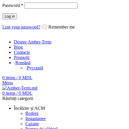
Password
*
Log in
Lost your password?
Remember me
Despre Amber-Term
Blog
Contacte
Promoții
Română
Русский
0
items
/
0
MDL
Menu
0
items
/
0
MDL
Răsfoiți categorii
Încălzire și ACM
Boilere
Instantanee
Cazane
Pompe de căldură