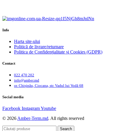
Calitate garantată.
Garanție până la 6 ani.
Info
Harta site-ului
Politică de livrare/returnare
Politica de Confidențialitate și Cookies (GDPR)
Contact
022 470 202
info@amber.md
or. Chișinău, Ciocana, str. Vadul lui Vodă 68
Social media
Facebook
Instagram
Youtube
© 2026
Amber-Term.md
. All rights reserved
Search