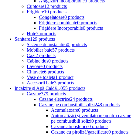
Aragazuri Incorporabile
3 products
Cuptoare
12 products
Frigidere
10 products
Congelatoare
0 products
Frigidere combinate
0 products
Frigidere Incorporabile
0 products
Hote
7 products
Sanitare
129 products
Sisteme de instalatii
60 products
Mobilier baie
57 products
Cazi
2 products
Cabine dus
0 products
Lavoare
0 products
Chiuvete
6 products
Vase de toaleta
1 product
Accesorii baie
3 products
Incalzire și Apă Caldă
1,055 products
Cazane
379 products
Cazane electrice
24 products
Cazane pe combustibili solizi
248 products
Acumulatoare
0 products
Automatizări și ventilatoare pentru cazane
pe combustibili solizi
0 products
Cazane atmosferice
0 products
Cazane cu piroliză/gazeificare
0 products