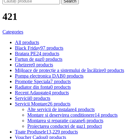
Search
421
Categories
All
products
Black Friday
97 products
Bratara PE
24 products
Furtun de gaz
0 products
Gheizere
0 products
Mijloace de protecție a sistemului de încălzire
0 products
Pompa electronica DAB
0 products
Promotie Speciala
7 products
Radiator din fonta
0 products
Recent Adaugate
4 products
Servicii
0 products
Servicii Montare
26 products
Alte servicii de instalare
4 products
Montare si deservirea conditionere
14 products
Montarea si reparatie cazane
6 products
Proiectarea conductei de gaz
1 product
Toate Produsele
13,229 products
Voucher Cadou
0 products