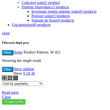
Colectori solari
1 product
Sisteme fotovoltaice
3 products
Invertoare pentru sisteme solare
0 products
Panouri solare
3 products
Sisteme de fixare
0 products
Uncategorized
0 products
close
Filtrează după preț
Home
Product Puterea, W
421
Filter
Showing the single result
Show sidebar
Filter
Show
9
24
36
Read more
Close
12 rate cu 0%