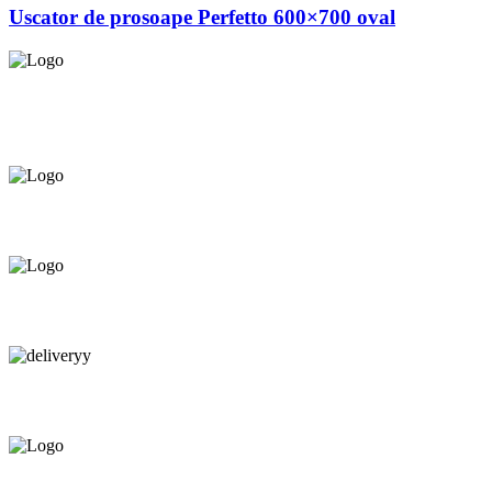
Uscator de prosoape Perfetto 600×700 oval
Asigurăm instalatori. servicii de
mentenanță și profilaxie
la
domiciliu
Oferim orice produs în
12 rate cu 0% dobândă
Consultanță tehnică
prin telefon și în Showroom Ciocana.
Livrare gratuită.
Service centru ciocana.