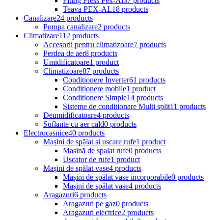
Fiting Press Pex-Al
37 products
Teava PEX-AL
18 products
Canalizare
24 products
Pompa canalizare
2 products
Climatizare
112 products
Accesorii pentru climatizoare
7 products
Perdea de aer
8 products
Umidificatoare
1 product
Climatizoare
87 products
Conditionere Inverter
61 products
Conditionere mobile
1 product
Conditionere Simple
14 products
Sisteme de conditionare Multi split
11 products
Deumidificatoare
4 products
Suflante cu aer cald
0 products
Electrocasnice
40 products
Mașini de spălat și uscare rufe
1 product
Masină de spalat rufe
0 products
Uscator de rufe
1 product
Mașini de spălat vase
4 products
Mașini de spălat vase incorporabile
0 products
Mașini de spălat vase
4 products
Aragazuri
6 products
Aragazuri pe gaz
0 products
Aragazuri electrice
2 products