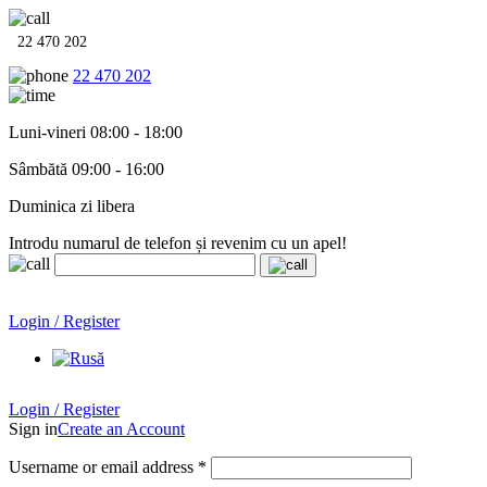
22 470 202
22 470 202
Luni-vineri 08:00 - 18:00
Sâmbătă 09:00 - 16:00
Duminica zi libera
Introdu numarul de telefon și revenim cu un apel!
Echipamente termo-hidro-sanitare în
12 rate cu 0% dobândă
.
Garanție până la 6 ani!
Login / Register
Echipamente termo-hidro-sanitare în
12 rate cu 0% dobândă
. Garanție până la 6 ani!
Login / Register
Sign in
Create an Account
Username or email address
*