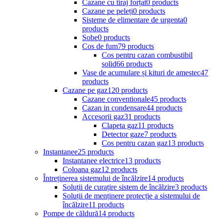
Cazane cu tiraj forțat
0 products
Cazane pe peleți
0 products
Sisteme de elimentare de urgenta
0
products
Sobe
0 products
Cos de fum
79 products
Cos pentru cazan combustibil
solid
66 products
Vase de acumulare și kituri de amestec
47
products
Cazane pe gaz
120 products
Cazane conventionale
45 products
Cazan in condensare
44 products
Accesorii gaz
31 products
Clapeta gaz
11 products
Detector gaze
7 products
Cos pentru cazan gaz
13 products
Instantanee
25 products
Instantanee electrice
13 products
Coloana gaz
12 products
Întreținerea sistemului de încălzire
14 products
Soluții de curațire sistem de încălzire
3 products
Soluții de menținere protecție a sistemului de
încălzire
11 products
Pompe de căldură
14 products