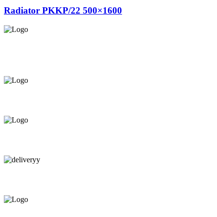
Radiator PKKP/22 500×1600
Asigurăm instalatori. servicii de
mentenanță și profilaxie
la
domiciliu
Oferim orice produs în
12 rate cu 0% dobândă
Consultanță tehnică
prin telefon și în Showroom Ciocana.
Livrare gratuită.
Service centru ciocana.