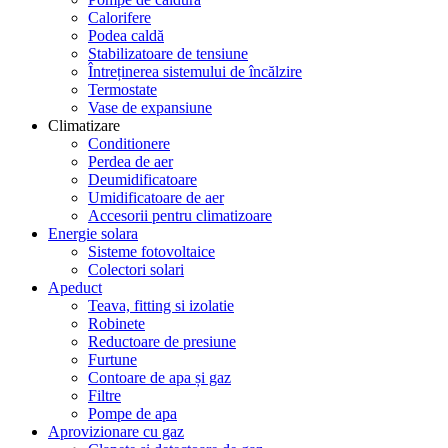
Calorifere
Podea caldă
Stabilizatoare de tensiune
Întreținerea sistemului de încălzire
Termostate
Vase de expansiune
Climatizare
Conditionere
Perdea de aer
Deumidificatoare
Umidificatoare de aer
Accesorii pentru climatizoare
Energie solara
Sisteme fotovoltaice
Colectori solari
Apeduct
Teava, fitting si izolatie
Robinete
Reductoare de presiune
Furtune
Contoare de apa și gaz
Filtre
Pompe de apa
Aprovizionare cu gaz