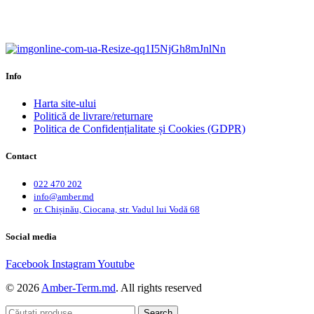
Calitate garantată.
Garanție până la 6 ani.
Info
Harta site-ului
Politică de livrare/returnare
Politica de Confidențialitate și Cookies (GDPR)
Contact
022 470 202
info@amber.md
or. Chișinău, Ciocana, str. Vadul lui Vodă 68
Social media
Facebook
Instagram
Youtube
© 2026
Amber-Term.md
. All rights reserved
Search