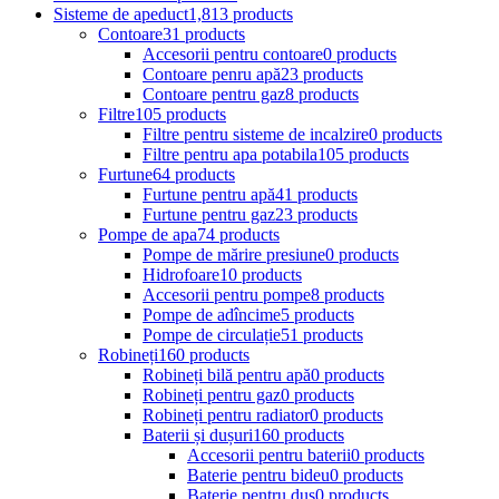
Sisteme de apeduct
1,813 products
Contoare
31 products
Accesorii pentru contoare
0 products
Contoare penru apă
23 products
Contoare pentru gaz
8 products
Filtre
105 products
Filtre pentru sisteme de incalzire
0 products
Filtre pentru apa potabila
105 products
Furtune
64 products
Furtune pentru apă
41 products
Furtune pentru gaz
23 products
Pompe de apa
74 products
Pompe de mărire presiune
0 products
Hidrofoare
10 products
Accesorii pentru pompe
8 products
Pompe de adîncime
5 products
Pompe de circulație
51 products
Robineți
160 products
Robineți bilă pentru apă
0 products
Robineți pentru gaz
0 products
Robineți pentru radiator
0 products
Baterii și dușuri
160 products
Accesorii pentru baterii
0 products
Baterie pentru bideu
0 products
Baterie pentru duș
0 products