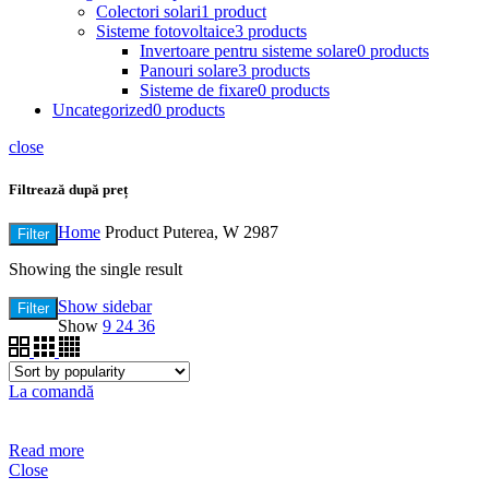
Colectori solari
1 product
Sisteme fotovoltaice
3 products
Invertoare pentru sisteme solare
0 products
Panouri solare
3 products
Sisteme de fixare
0 products
Uncategorized
0 products
close
Filtrează după preț
Home
Product Puterea, W
2987
Filter
Showing the single result
Show sidebar
Filter
Show
9
24
36
La comandă
Read more
Close