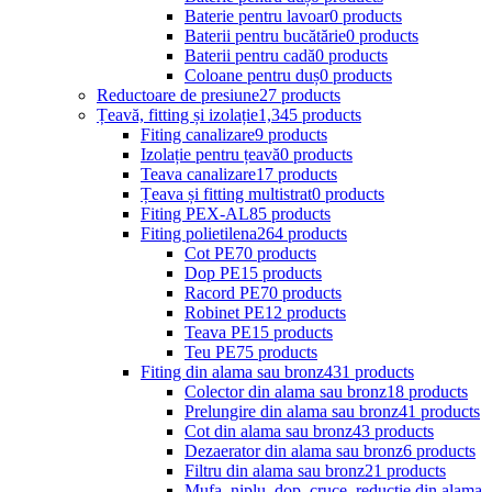
Baterie pentru lavoar
0 products
Baterii pentru bucătărie
0 products
Baterii pentru cadă
0 products
Coloane pentru duș
0 products
Reductoare de presiune
27 products
Țeavă, fitting și izolație
1,345 products
Fiting canalizare
9 products
Izolație pentru țeavă
0 products
Teava canalizare
17 products
Țeava și fitting multistrat
0 products
Fiting PEX-AL
85 products
Fiting polietilena
264 products
Cot PE
70 products
Dop PE
15 products
Racord PE
70 products
Robinet PE
12 products
Teava PE
15 products
Teu PE
75 products
Fiting din alama sau bronz
431 products
Colector din alama sau bronz
18 products
Prelungire din alama sau bronz
41 products
Cot din alama sau bronz
43 products
Dezaerator din alama sau bronz
6 products
Filtru din alama sau bronz
21 products
Mufa, niplu, dop, cruce, reductie din alama