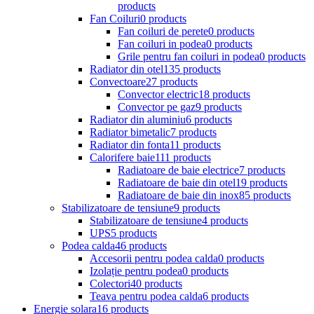
products
Fan Coiluri
0 products
Fan coiluri de perete
0 products
Fan coiluri in podea
0 products
Grile pentru fan coiluri in podea
0 products
Radiator din otel
135 products
Convectoare
27 products
Convector electric
18 products
Convector pe gaz
9 products
Radiator din aluminiu
6 products
Radiator bimetalic
7 products
Radiator din fonta
11 products
Calorifere baie
111 products
Radiatoare de baie electrice
7 products
Radiatoare de baie din otel
19 products
Radiatoare de baie din inox
85 products
Stabilizatoare de tensiune
9 products
Stabilizatoare de tensiune
4 products
UPS
5 products
Podea calda
46 products
Accesorii pentru podea calda
0 products
Izolație pentru podea
0 products
Colectori
40 products
Teava pentru podea calda
6 products
Energie solara
16 products