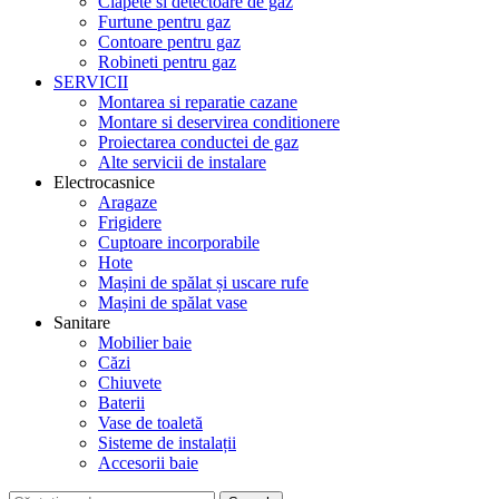
Clapete si detectoare de gaz
Furtune pentru gaz
Contoare pentru gaz
Robineti pentru gaz
SERVICII
Montarea si reparatie cazane
Montare si deservirea conditionere
Proiectarea conductei de gaz
Alte servicii de instalare
Electrocasnice
Aragaze
Frigidere
Cuptoare incorporabile
Hote
Mașini de spălat și uscare rufe
Mașini de spălat vase
Sanitare
Mobilier baie
Căzi
Chiuvete
Baterii
Vase de toaletă
Sisteme de instalații
Accesorii baie