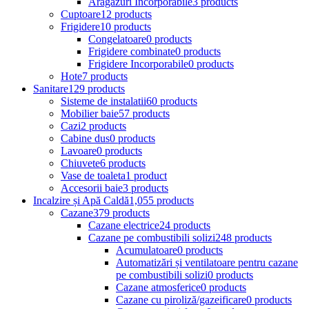
Aragazuri Incorporabile
3 products
Cuptoare
12 products
Frigidere
10 products
Congelatoare
0 products
Frigidere combinate
0 products
Frigidere Incorporabile
0 products
Hote
7 products
Sanitare
129 products
Sisteme de instalatii
60 products
Mobilier baie
57 products
Cazi
2 products
Cabine dus
0 products
Lavoare
0 products
Chiuvete
6 products
Vase de toaleta
1 product
Accesorii baie
3 products
Incalzire și Apă Caldă
1,055 products
Cazane
379 products
Cazane electrice
24 products
Cazane pe combustibili solizi
248 products
Acumulatoare
0 products
Automatizări și ventilatoare pentru cazane
pe combustibili solizi
0 products
Cazane atmosferice
0 products
Cazane cu piroliză/gazeificare
0 products