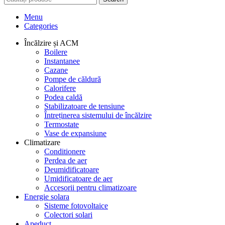
Menu
Categories
Încălzire și ACM
Boilere
Instantanee
Cazane
Pompe de căldură
Calorifere
Podea caldă
Stabilizatoare de tensiune
Întreținerea sistemului de încălzire
Termostate
Vase de expansiune
Climatizare
Conditionere
Perdea de aer
Deumidificatoare
Umidificatoare de aer
Accesorii pentru climatizoare
Energie solara
Sisteme fotovoltaice
Colectori solari
Apeduct