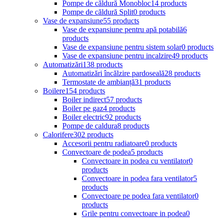
Pompe de căldură Monobloc
14 products
Pompe de căldură Split
0 products
Vase de expansiune
55 products
Vase de expansiune pentru apă potabilă
6
products
Vase de expansiune pentru sistem solar
0 products
Vase de expansiune pentru incalzire
49 products
Automatizări
138 products
Automatizări încălzire pardoseală
28 products
Termostate de ambianță
31 products
Boilere
154 products
Boiler indirect
57 products
Boiler pe gaz
4 products
Boiler electric
92 products
Pompe de caldura
8 products
Calorifere
302 products
Accesorii pentru radiatoare
0 products
Convectoare de podea
5 products
Convectoare in podea cu ventilator
0
products
Convectoare in podea fara ventilator
5
products
Convectoare pe podea fara ventilator
0
products
Grile pentru convectoare in podea
0