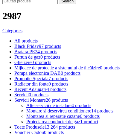
Search
2987
Categories
All
products
Black Friday
97 products
Bratara PE
24 products
Furtun de gaz
0 products
Gheizere
0 products
Mijloace de protecție a sistemului de încălzire
0 products
Pompa electronica DAB
0 products
Promotie Speciala
7 products
Radiator din fonta
0 products
Recent Adaugate
4 products
Servicii
0 products
Servicii Montare
26 products
Alte servicii de instalare
4 products
Montare si deservirea conditionere
14 products
Montarea si reparatie cazane
6 products
Proiectarea conductei de gaz
1 product
Toate Produsele
13,264 products
Voucher Cadou
0 products