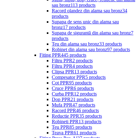
sau bronz
113 products
Racord olandez din alama sau bronz
34
products
Supapa de sens unic din alama sau
bronz
17 products
Supapa de sigurantă din alama sau bronz
7
products
Teu din alama sau bronz
33 products
Robinet din alama sau bronz
97 products
Fiting PPR
445 products
Filtru PPR
2 products
Filtru PPR
4 products
Clipsa PPR
13 products
Compesator PPR
5 products
Cot PPR
95 products
Cruce PPR
6 products
Curba PPR
12 products
Dop PPR
21 products
Mufa PPR
47 products
Racord PPR
46 products
Reductie PPR
35 products
Robineti PPR
13 products
Teu PPR
85 products
Teava PPR
61 products