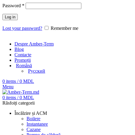
Password
*
Log in
Lost your password?
Remember me
Despre Amber-Term
Blog
Contacte
Promoții
Română
Русский
0
items
/
0
MDL
Menu
0
items
/
0
MDL
Răsfoiți categorii
Încălzire și ACM
Boilere
Instantanee
Cazane
Pompe de căldură