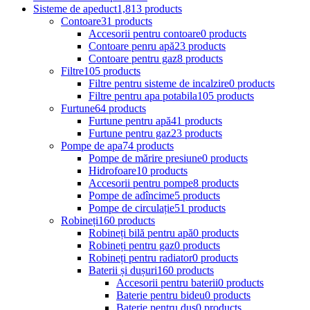
Sisteme de apeduct
1,813 products
Contoare
31 products
Accesorii pentru contoare
0 products
Contoare penru apă
23 products
Contoare pentru gaz
8 products
Filtre
105 products
Filtre pentru sisteme de incalzire
0 products
Filtre pentru apa potabila
105 products
Furtune
64 products
Furtune pentru apă
41 products
Furtune pentru gaz
23 products
Pompe de apa
74 products
Pompe de mărire presiune
0 products
Hidrofoare
10 products
Accesorii pentru pompe
8 products
Pompe de adîncime
5 products
Pompe de circulație
51 products
Robineți
160 products
Robineți bilă pentru apă
0 products
Robineți pentru gaz
0 products
Robineți pentru radiator
0 products
Baterii și dușuri
160 products
Accesorii pentru baterii
0 products
Baterie pentru bideu
0 products
Baterie pentru duș
0 products