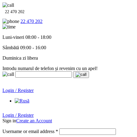
22 470 202
22 470 202
Luni-vineri 08:00 - 18:00
Sâmbătă 09:00 - 16:00
Duminica zi libera
Introdu numarul de telefon și revenim cu un apel!
Echipamente termo-hidro-sanitare în
12 rate cu 0% dobândă
.
Garanție până la 6 ani!
Login / Register
Echipamente termo-hidro-sanitare în
12 rate cu 0% dobândă
. Garanție până la 6 ani!
Login / Register
Sign in
Create an Account
Username or email address
*