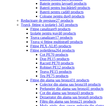
Baterie pentru lavoar
0 products
Baterii pentru bucătărie
0 products
Baterii pentru cadă
0 products
Coloane pentru duș
0 products
Reductoare de presiune
27 products
Țeavă, fitting și izolație
1,345 products
Fiting canalizare
9 products
Izolație pentru țeavă
0 products
Teava canalizare
17 products
Țeava și fitting multistrat
0 products
Fiting PEX-AL
85 products
Fiting polietilena
264 products
Cot PE
70 products
Dop PE
15 products
Racord PE
70 products
Robinet PE
12 products
Teava PE
15 products
Teu PE
75 products
Fiting din alama sau bronz
431 products
Colector din alama sau bronz
18 products
Prelungire din alama sau bronz
41 products
Cot din alama sau bronz
43 products
Dezaerator din alama sau bronz
6 products
Filtru din alama sau bronz
21 products
Mufa, niplu, dop, cruce, reductie din alama