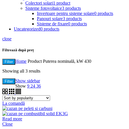
Colectori solari
1 product
Sisteme fotovoltaice
3 products
Invertoare pentru sisteme solare
0 products
Panouri solare
3 products
Sisteme de fixare
0 products
Uncategorized
0 products
close
Filtrează după preț
Home
Product Puterea nominală, kW
430
Filter
Showing all 3 results
Show sidebar
Filter
Show
9
24
36
La comandă
Read more
Close