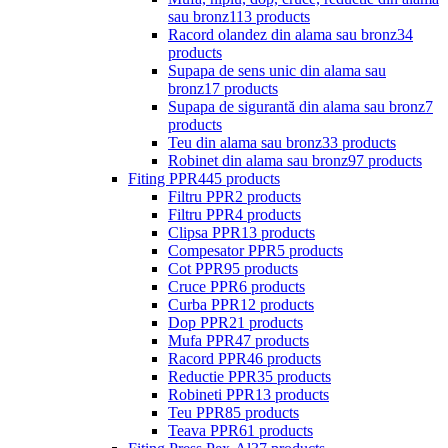
sau bronz
113 products
Racord olandez din alama sau bronz
34
products
Supapa de sens unic din alama sau
bronz
17 products
Supapa de sigurantă din alama sau bronz
7
products
Teu din alama sau bronz
33 products
Robinet din alama sau bronz
97 products
Fiting PPR
445 products
Filtru PPR
2 products
Filtru PPR
4 products
Clipsa PPR
13 products
Compesator PPR
5 products
Cot PPR
95 products
Cruce PPR
6 products
Curba PPR
12 products
Dop PPR
21 products
Mufa PPR
47 products
Racord PPR
46 products
Reductie PPR
35 products
Robineti PPR
13 products
Teu PPR
85 products
Teava PPR
61 products