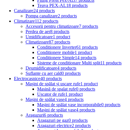
Fiting Press Pex-Al
37 products
Teava PEX-AL
18 products
Canalizare
24 products
Pompa canalizare
2 products
Climatizare
112 products
Accesorii pentru climatizoare
7 products
Perdea de aer
8 products
Umidificatoare
1 product
Climatizoare
87 products
Conditionere Inverter
61 products
Conditionere mobile
1 product
Conditionere Simple
14 products
Sisteme de conditionare Multi split
11 products
Deumidificatoare
4 products
Suflante cu aer cald
0 products
Electrocasnice
40 products
Mașini de spălat și uscare rufe
1 product
Masină de spalat rufe
0 products
Uscator de rufe
1 product
Mașini de spălat vase
4 products
Mașini de spălat vase incorporabile
0 products
Mașini de spălat vase
4 products
Aragazuri
6 products
Aragazuri pe gaz
0 products
Aragazuri electrice
2 products