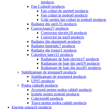
products
Fan Coiluri
0 products
Fan coiluri de perete
0 products
Fan coiluri in podea
0 products
Grile pentru fan coiluri in podea
0 products
Radiator din otel
135 products
Convectoare
27 products
Convector electric
18 products
Convector pe gaz
9 products
Radiator din aluminiu
6 products
Radiator bimetalic
7 products
Radiator din fonta
11 products
Calorifere baie
111 products
Radiatoare de baie electrice
7 products
Radiatoare de baie din otel
19 products
Radiatoare de baie din inox
85 products
Stabilizatoare de tensiune
9 products
Stabilizatoare de tensiune
4 products
UPS
5 products
Podea calda
46 products
Accesorii pentru podea calda
0 products
Izolație pentru podea
0 products
Colectori
40 products
Teava pentru podea calda
6 products
Energie solara
16 products