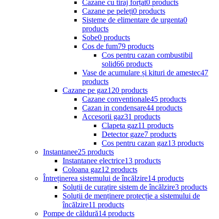
Cazane cu tiraj forțat
0 products
Cazane pe peleți
0 products
Sisteme de elimentare de urgenta
0
products
Sobe
0 products
Cos de fum
79 products
Cos pentru cazan combustibil
solid
66 products
Vase de acumulare și kituri de amestec
47
products
Cazane pe gaz
120 products
Cazane conventionale
45 products
Cazan in condensare
44 products
Accesorii gaz
31 products
Clapeta gaz
11 products
Detector gaze
7 products
Cos pentru cazan gaz
13 products
Instantanee
25 products
Instantanee electrice
13 products
Coloana gaz
12 products
Întreținerea sistemului de încălzire
14 products
Soluții de curațire sistem de încălzire
3 products
Soluții de menținere protecție a sistemului de
încălzire
11 products
Pompe de căldură
14 products