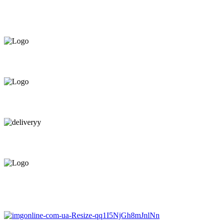
Asigurăm instalatori. servicii de
mentenanță și profilaxie
la
domiciliu
Oferim orice produs în
12 rate cu 0% dobândă
Consultanță tehnică
prin telefon și în Showroom Ciocana.
Livrare gratuită.
Service centru ciocana.
Calitate garantată.
Garanție până la 6 ani.