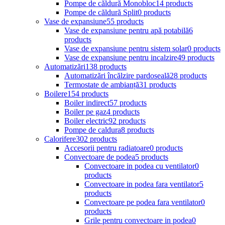
Pompe de căldură Monobloc
14 products
Pompe de căldură Split
0 products
Vase de expansiune
55 products
Vase de expansiune pentru apă potabilă
6
products
Vase de expansiune pentru sistem solar
0 products
Vase de expansiune pentru incalzire
49 products
Automatizări
138 products
Automatizări încălzire pardoseală
28 products
Termostate de ambianță
31 products
Boilere
154 products
Boiler indirect
57 products
Boiler pe gaz
4 products
Boiler electric
92 products
Pompe de caldura
8 products
Calorifere
302 products
Accesorii pentru radiatoare
0 products
Convectoare de podea
5 products
Convectoare in podea cu ventilator
0
products
Convectoare in podea fara ventilator
5
products
Convectoare pe podea fara ventilator
0
products
Grile pentru convectoare in podea
0