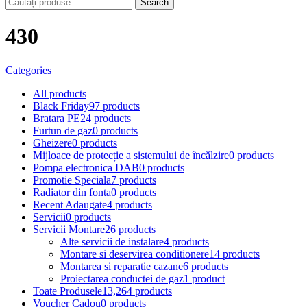
Search
430
Categories
All
products
Black Friday
97 products
Bratara PE
24 products
Furtun de gaz
0 products
Gheizere
0 products
Mijloace de protecție a sistemului de încălzire
0 products
Pompa electronica DAB
0 products
Promotie Speciala
7 products
Radiator din fonta
0 products
Recent Adaugate
4 products
Servicii
0 products
Servicii Montare
26 products
Alte servicii de instalare
4 products
Montare si deservirea conditionere
14 products
Montarea si reparatie cazane
6 products
Proiectarea conductei de gaz
1 product
Toate Produsele
13,264 products
Voucher Cadou
0 products