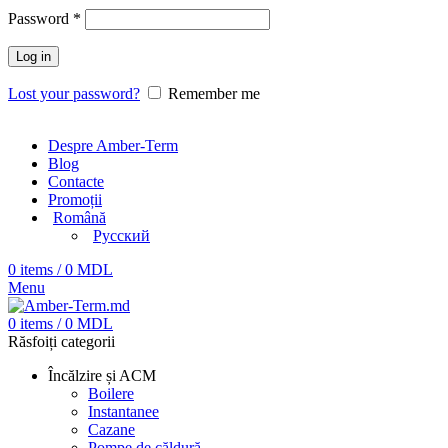
Password
*
Log in
Lost your password?
Remember me
Despre Amber-Term
Blog
Contacte
Promoții
Română
Русский
0
items
/
0
MDL
Menu
0
items
/
0
MDL
Răsfoiți categorii
Încălzire și ACM
Boilere
Instantanee
Cazane
Pompe de căldură