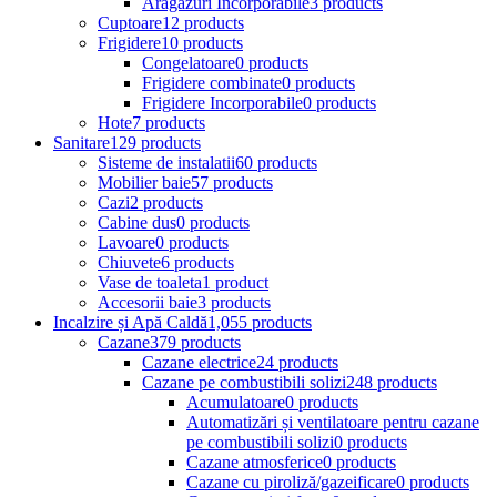
Aragazuri Incorporabile
3 products
Cuptoare
12 products
Frigidere
10 products
Congelatoare
0 products
Frigidere combinate
0 products
Frigidere Incorporabile
0 products
Hote
7 products
Sanitare
129 products
Sisteme de instalatii
60 products
Mobilier baie
57 products
Cazi
2 products
Cabine dus
0 products
Lavoare
0 products
Chiuvete
6 products
Vase de toaleta
1 product
Accesorii baie
3 products
Incalzire și Apă Caldă
1,055 products
Cazane
379 products
Cazane electrice
24 products
Cazane pe combustibili solizi
248 products
Acumulatoare
0 products
Automatizări și ventilatoare pentru cazane
pe combustibili solizi
0 products
Cazane atmosferice
0 products
Cazane cu piroliză/gazeificare
0 products