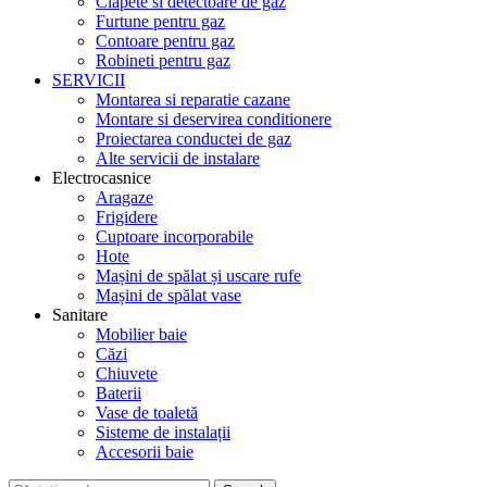
Clapete si detectoare de gaz
Furtune pentru gaz
Contoare pentru gaz
Robineti pentru gaz
SERVICII
Montarea si reparatie cazane
Montare si deservirea conditionere
Proiectarea conductei de gaz
Alte servicii de instalare
Electrocasnice
Aragaze
Frigidere
Cuptoare incorporabile
Hote
Mașini de spălat și uscare rufe
Mașini de spălat vase
Sanitare
Mobilier baie
Căzi
Chiuvete
Baterii
Vase de toaletă
Sisteme de instalații
Accesorii baie