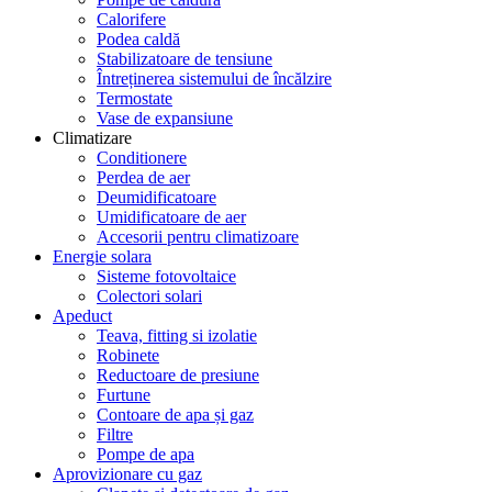
Calorifere
Podea caldă
Stabilizatoare de tensiune
Întreținerea sistemului de încălzire
Termostate
Vase de expansiune
Climatizare
Conditionere
Perdea de aer
Deumidificatoare
Umidificatoare de aer
Accesorii pentru climatizoare
Energie solara
Sisteme fotovoltaice
Colectori solari
Apeduct
Teava, fitting si izolatie
Robinete
Reductoare de presiune
Furtune
Contoare de apa și gaz
Filtre
Pompe de apa
Aprovizionare cu gaz