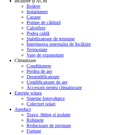
Încălzire și ACM
Boilere
Instantanee
Cazane
Pompe de căldură
Calorifere
Podea caldă
Stabilizatoare de tensiune
Întreținerea sistemului de încălzire
Termostate
Vase de expansiune
Climatizare
Conditionere
Perdea de aer
Deumidificatoare
Umidificatoare de aer
Accesorii pentru climatizoare
Energie solara
Sisteme fotovoltaice
Colectori solari
Apeduct
Teava, fitting si izolatie
Robinete
Reductoare de presiune
Furtune