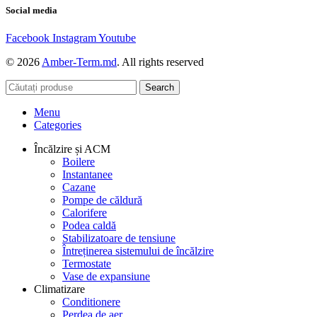
Social media
Facebook
Instagram
Youtube
© 2026
Amber-Term.md
. All rights reserved
Search
Menu
Categories
Încălzire și ACM
Boilere
Instantanee
Cazane
Pompe de căldură
Calorifere
Podea caldă
Stabilizatoare de tensiune
Întreținerea sistemului de încălzire
Termostate
Vase de expansiune
Climatizare
Conditionere
Perdea de aer