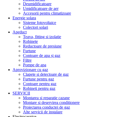
Deumidificatoare
Umidificatoare de aer
Accesorii pentru climatizoare
Energie solara
Sisteme fotovoltaice
Colectori solari
Apeduct
Teava, fitting si izolatie
Robinete
Reductoare de presiune
Furtune
Contoare de apa și gaz
Filtre
Pompe de apa
Aprovizionare cu gaz
Clapete si detectoare de gaz
Furtune pentru gaz
Contoare pentru gaz
Robineti pentru gaz
SERVICII
Montarea si reparatie cazane
Montare si deservirea conditionere
Proiectarea conductei de gaz
Alte servicii de instalare
Electrocasnice