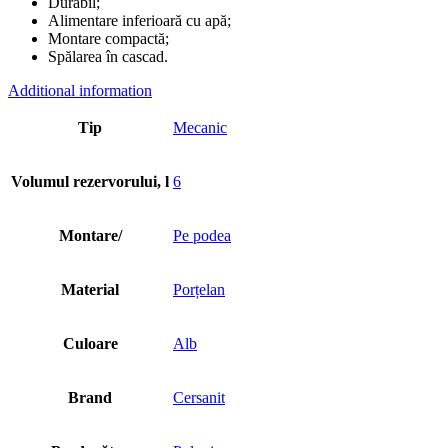
Durabil;
Alimentare inferioară cu apă;
Montare compactă;
Spălarea în cascad.
Additional information
Tip
Mecanic
Volumul rezervorului, l
6
Montare/
Pe podea
Material
Porțelan
Culoare
Alb
Brand
Cersanit