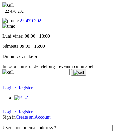
22 470 202
22 470 202
Luni-vineri 08:00 - 18:00
Sâmbătă 09:00 - 16:00
Duminica zi libera
Introdu numarul de telefon și revenim cu un apel!
Echipamente termo-hidro-sanitare în
12 rate cu 0% dobândă
.
Garanție până la 6 ani!
Login / Register
Echipamente termo-hidro-sanitare în
12 rate cu 0% dobândă
. Garanție până la 6 ani!
Login / Register
Sign in
Create an Account
Username or email address
*