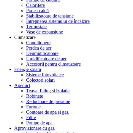
Calorifere
Podea caldă
Stabilizatoare de tensiune
Întreținerea sistemului de încălzire
Termostate
Vase de expansiune
Climatizare
Conditionere
Perdea de aer
Deumidificatoare
Umidificatoare de aer
Accesorii pentru climatizoare
Energie solara
Sisteme fotovoltaice
Colectori solari
Apeduct
Teava, fitting si izolatie
Robinete
Reductoare de presiune
Furtune
Contoare de apa și gaz
Filtre
Pompe de apa
Aprovizionare cu gaz