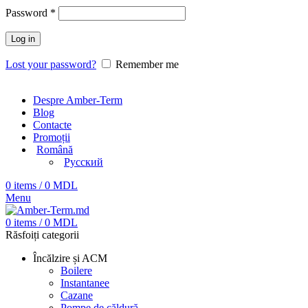
Password
*
Log in
Lost your password?
Remember me
Despre Amber-Term
Blog
Contacte
Promoții
Română
Русский
0
items
/
0
MDL
Menu
0
items
/
0
MDL
Răsfoiți categorii
Încălzire și ACM
Boilere
Instantanee
Cazane
Pompe de căldură