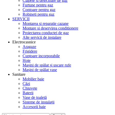
Clapete si detectoare de gaz
Furtune pentru gaz
Contoare pentru gaz
Robineti pentru gaz
SERVICII
Montarea si reparatie cazane
Montare si deservirea conditionere
Proiectarea conductei de gaz
Alte servicii de instalare
Electrocasnice
Aragaze
Frigidere
Cuptoare incorporabile
Hote
Mașini de spălat și uscare rufe
Mașini de spălat vase
Sanitare
Mobilier baie
Căzi
Chiuvete
Baterii
Vase de toaletă
Sisteme de instalații
Accesorii baie