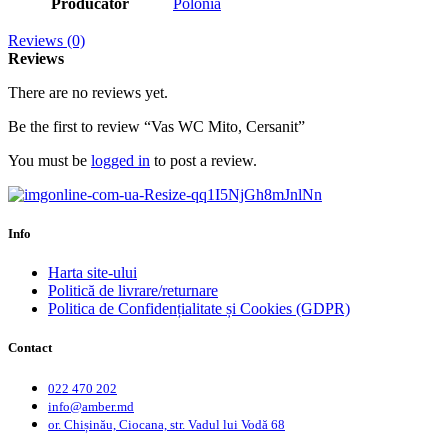
Producător
Polonia
Reviews (0)
Reviews
There are no reviews yet.
Be the first to review “Vas WC Mito, Cersanit”
You must be
logged in
to post a review.
Info
Harta site-ului
Politică de livrare/returnare
Politica de Confidențialitate și Cookies (GDPR)
Contact
022 470 202
info@amber.md
or. Chișinău, Ciocana, str. Vadul lui Vodă 68