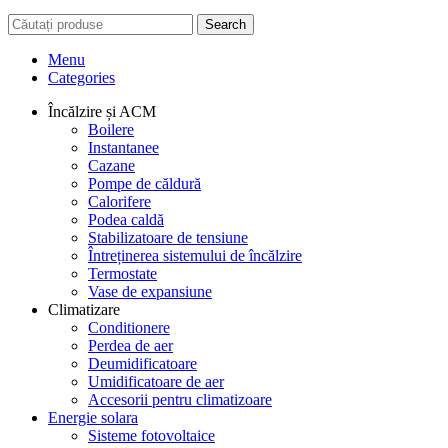
Search
Menu
Categories
Încălzire și ACM
Boilere
Instantanee
Cazane
Pompe de căldură
Calorifere
Podea caldă
Stabilizatoare de tensiune
Întreținerea sistemului de încălzire
Termostate
Vase de expansiune
Climatizare
Conditionere
Perdea de aer
Deumidificatoare
Umidificatoare de aer
Accesorii pentru climatizoare
Energie solara
Sisteme fotovoltaice