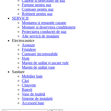
Clapete si detectoare de gaz
Furtune pentru gaz
Contoare pentru gaz
Robineti pentru gaz
SERVICII
Montarea si reparatie cazane
Montare si deservirea conditionere
Proiectarea conductei de gaz
Alte servicii de instalare
Electrocasnice
Aragaze
Frigidere
Cuptoare incorporabile
Hote
Mașini de spălat și uscare rufe
Mașini de spălat vase
Sanitare
Mobilier baie
Căzi
Chiuvete
Baterii
Vase de toaletă
Sisteme de instalații
Accesorii baie