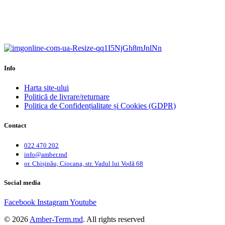
Calitate garantată.
Garanție până la 6 ani.
Info
Harta site-ului
Politică de livrare/returnare
Politica de Confidențialitate și Cookies (GDPR)
Contact
022 470 202
info@amber.md
or. Chișinău, Ciocana, str. Vadul lui Vodă 68
Social media
Facebook
Instagram
Youtube
© 2026
Amber-Term.md
. All rights reserved