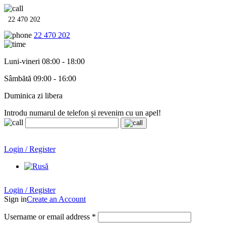
22 470 202
22 470 202
Luni-vineri 08:00 - 18:00
Sâmbătă 09:00 - 16:00
Duminica zi libera
Introdu numarul de telefon și revenim cu un apel!
Echipamente termo-hidro-sanitare în
12 rate cu 0% dobândă
.
Garanție până la 6 ani!
Login / Register
Echipamente termo-hidro-sanitare în
12 rate cu 0% dobândă
. Garanție până la 6 ani!
Login / Register
Sign in
Create an Account
Username or email address
*