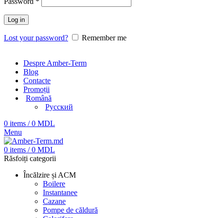
Password
*
Log in
Lost your password?
Remember me
Despre Amber-Term
Blog
Contacte
Promoții
Română
Русский
0
items
/
0
MDL
Menu
0
items
/
0
MDL
Răsfoiți categorii
Încălzire și ACM
Boilere
Instantanee
Cazane
Pompe de căldură