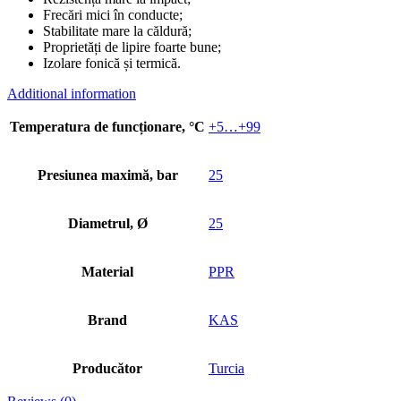
Frecări mici în conducte;
Stabilitate mare la căldură;
Proprietăți de lipire foarte bune;
Izolare fonică și termică.
Additional information
Temperatura de funcționare, °C
+5…+99
Presiunea maximă, bar
25
Diametrul, Ø
25
Material
PPR
Brand
KAS
Producător
Turcia