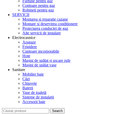
Furtune pentru gaz
Contoare pentru gaz
Robineti pentru gaz
SERVICII
Montarea si reparatie cazane
Montare si deservirea conditionere
Proiectarea conductei de gaz
Alte servicii de instalare
Electrocasnice
Aragaze
Frigidere
Cuptoare incorporabile
Hote
Mașini de spălat și uscare rufe
Mașini de spălat vase
Sanitare
Mobilier baie
Căzi
Chiuvete
Baterii
Vase de toaletă
Sisteme de instalații
Accesorii baie
Search