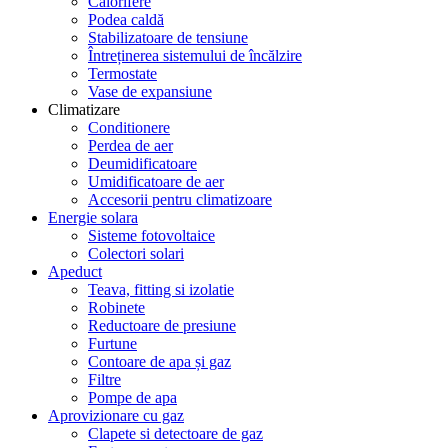
Calorifere
Podea caldă
Stabilizatoare de tensiune
Întreținerea sistemului de încălzire
Termostate
Vase de expansiune
Climatizare
Conditionere
Perdea de aer
Deumidificatoare
Umidificatoare de aer
Accesorii pentru climatizoare
Energie solara
Sisteme fotovoltaice
Colectori solari
Apeduct
Teava, fitting si izolatie
Robinete
Reductoare de presiune
Furtune
Contoare de apa și gaz
Filtre
Pompe de apa
Aprovizionare cu gaz
Clapete si detectoare de gaz