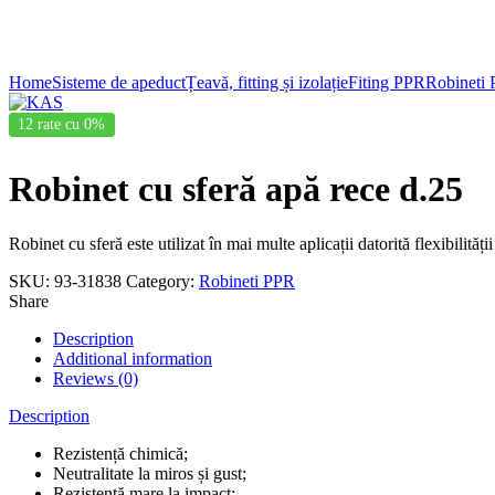
Click to enlarge
Home
Sisteme de apeduct
Țeavă, fitting și izolație
Fiting PPR
Robineti
12 rate cu 0%
Robinet cu sferă apă rece d.25
Robinet cu sferă este utilizat în mai multe aplicații datorită flexibilității
SKU:
93-31838
Category:
Robineti PPR
Share
Description
Additional information
Reviews (0)
Description
Rezistență chimică;
Neutralitate la miros și gust;
Rezistență mare la impact;