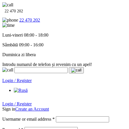
22 470 202
22 470 202
Luni-vineri 08:00 - 18:00
Sâmbătă 09:00 - 16:00
Duminica zi libera
Introdu numarul de telefon și revenim cu un apel!
Echipamente termo-hidro-sanitare în
12 rate cu 0% dobândă
. Garan
Login / Register
Login / Register
Sign in
Create an Account
Username or email address
*