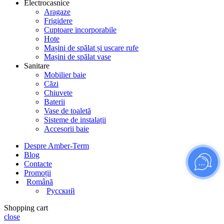
Electrocasnice
Aragaze
Frigidere
Cuptoare incorporabile
Hote
Mașini de spălat și uscare rufe
Mașini de spălat vase
Sanitare
Mobilier baie
Căzi
Chiuvete
Baterii
Vase de toaletă
Sisteme de instalații
Accesorii baie
Despre Amber-Term
Blog
Contacte
Promoții
Română
Русский
Shopping cart
close