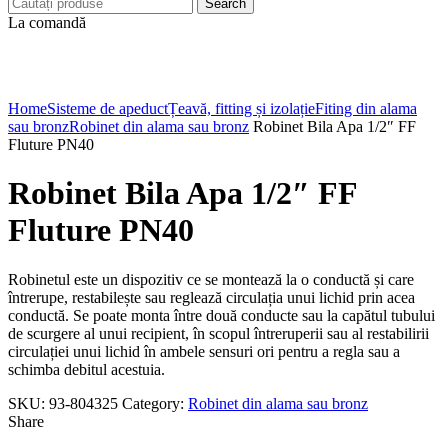
Search
La comandă
Click to enlarge
Home
Sisteme de apeduct
Țeavă, fitting și izolație
Fiting din alama
sau bronz
Robinet din alama sau bronz
Robinet Bila Apa 1/2″ FF
Fluture PN40
Robinet Bila Apa 1/2″ FF
Fluture PN40
Robinetul este un dispozitiv ce se montează la o conductă și care
întrerupe, restabilește sau reglează circulația unui lichid prin acea
conductă. Se poate monta între două conducte sau la capătul tubului
de scurgere al unui recipient, în scopul întreruperii sau al restabilirii
circulației unui lichid în ambele sensuri ori pentru a regla sau a
schimba debitul acestuia.
SKU:
93-804325
Category:
Robinet din alama sau bronz
Share