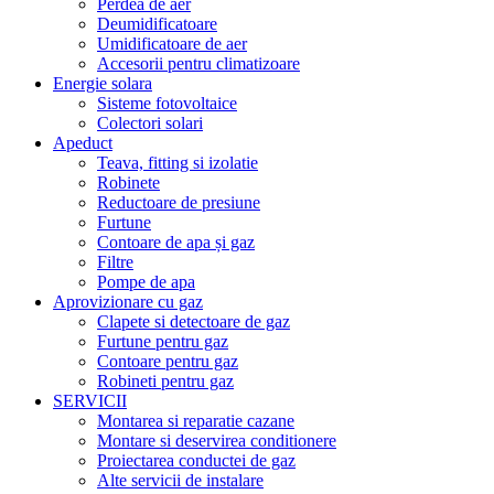
Perdea de aer
Deumidificatoare
Umidificatoare de aer
Accesorii pentru climatizoare
Energie solara
Sisteme fotovoltaice
Colectori solari
Apeduct
Teava, fitting si izolatie
Robinete
Reductoare de presiune
Furtune
Contoare de apa și gaz
Filtre
Pompe de apa
Aprovizionare cu gaz
Clapete si detectoare de gaz
Furtune pentru gaz
Contoare pentru gaz
Robineti pentru gaz
SERVICII
Montarea si reparatie cazane
Montare si deservirea conditionere
Proiectarea conductei de gaz
Alte servicii de instalare