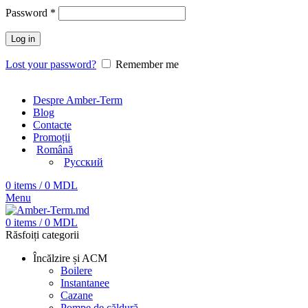
Password
*
Log in
Lost your password?
Remember me
Despre Amber-Term
Blog
Contacte
Promoții
Română
Русский
0
items
/
0
MDL
Menu
0
items
/
0
MDL
Răsfoiți categorii
Încălzire și ACM
Boilere
Instantanee
Cazane
Pompe de căldură