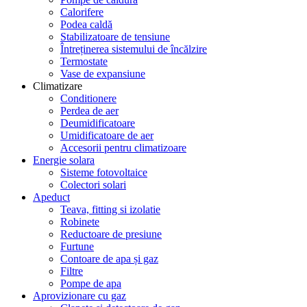
Calorifere
Podea caldă
Stabilizatoare de tensiune
Întreținerea sistemului de încălzire
Termostate
Vase de expansiune
Climatizare
Conditionere
Perdea de aer
Deumidificatoare
Umidificatoare de aer
Accesorii pentru climatizoare
Energie solara
Sisteme fotovoltaice
Colectori solari
Apeduct
Teava, fitting si izolatie
Robinete
Reductoare de presiune
Furtune
Contoare de apa și gaz
Filtre
Pompe de apa
Aprovizionare cu gaz