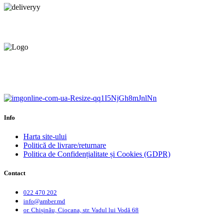
Livrare gratuită.
Service centru ciocana.
Calitate garantată.
Garanție până la 6 ani.
Info
Harta site-ului
Politică de livrare/returnare
Politica de Confidențialitate și Cookies (GDPR)
Contact
022 470 202
info@amber.md
or. Chișinău, Ciocana, str. Vadul lui Vodă 68