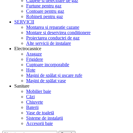
Clapete si detectoare de gaz
Furtune pentru gaz
Contoare pentru gaz
Robineti pentru gaz
SERVICII
Montarea si reparatie cazane
Montare si deservirea conditionere
Proiectarea conductei de gaz
Alte servicii de instalare
Electrocasnice
Aragaze
Frigidere
Cuptoare incorporabile
Hote
Mașini de spălat și uscare rufe
Mașini de spălat vase
Sanitare
Mobilier baie
Căzi
Chiuvete
Baterii
Vase de toaletă
Sisteme de instalații
Accesorii baie