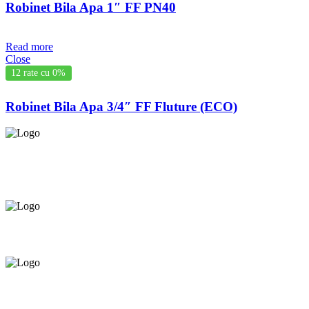
Robinet Bila Apa 1″ FF PN40
Read more
Close
12 rate cu 0%
Robinet Bila Apa 3/4″ FF Fluture (ECO)
Asigurăm instalatori. servicii de
mentenanță și profilaxie
la
domiciliu
Oferim orice produs în
12 rate cu 0% dobândă
Consultanță tehnică
prin telefon și în Showroom Ciocana.