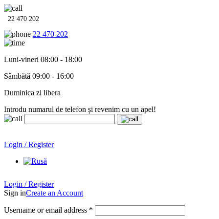
22 470 202
22 470 202
Luni-vineri 08:00 - 18:00
Sâmbătă 09:00 - 16:00
Duminica zi libera
Introdu numarul de telefon și revenim cu un apel!
Echipamente termo-hidro-sanitare în
12 rate cu 0% dobândă
.
Garanție până la 6 ani!
Login / Register
Echipamente termo-hidro-sanitare în
12 rate cu 0% dobândă
. Garanție până la 6 ani!
Login / Register
Sign in
Create an Account
Username or email address
*