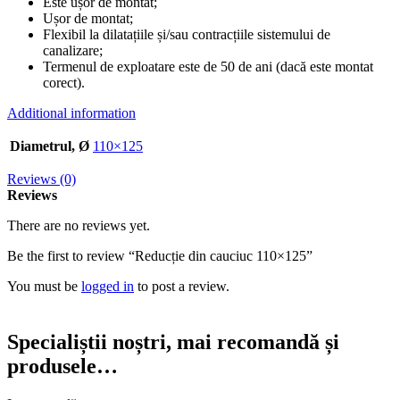
Este ușor de montat;
Ușor de montat;
Flexibil la dilatațiile și/sau contracțiile sistemului de
canalizare;
Termenul de exploatare este de 50 de ani (dacă este montat
corect).
Additional information
Diametrul, Ø
110×125
Reviews (0)
Reviews
There are no reviews yet.
Be the first to review “Reducție din cauciuc 110×125”
You must be
logged in
to post a review.
Specialiștii noștri, mai recomandă și
produsele…