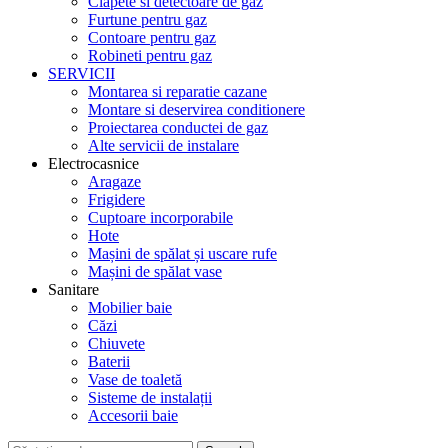
Clapete si detectoare de gaz
Furtune pentru gaz
Contoare pentru gaz
Robineti pentru gaz
SERVICII
Montarea si reparatie cazane
Montare si deservirea conditionere
Proiectarea conductei de gaz
Alte servicii de instalare
Electrocasnice
Aragaze
Frigidere
Cuptoare incorporabile
Hote
Mașini de spălat și uscare rufe
Mașini de spălat vase
Sanitare
Mobilier baie
Căzi
Chiuvete
Baterii
Vase de toaletă
Sisteme de instalații
Accesorii baie