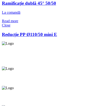
Ramificație dublă 45° 50/50
La comandă
Read more
Close
Reducție PP Ø110/50 mini E
Asigurăm instalatori. servicii de
mentenanță și profilaxie
la
domiciliu
Oferim orice produs în
12 rate cu 0% dobândă
Consultanță tehnică
prin telefon și în Showroom Ciocana.