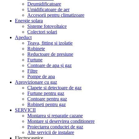
Deumidificatoare
Umidificatoare de aer
Accesorii pentru climatizoare
Energie solara
Sisteme fotovoltaice
Colectori solari
Apeduct
Teava, fitting si izolatie
Robinete
Reductoare de presiune
Furtune
Contoare de apa și gaz
Filtre
Pompe de apa
Aprovizionare cu gaz
Clapete si detectoare de gaz
Furtune pentru gaz
Contoare pentru gaz
Robineti pentru gaz
SERVICII
Montarea si reparatie cazane
Montare si deservirea conditionere
Proiectarea conductei de gaz
Alte servicii de instalare
Electrocasnice