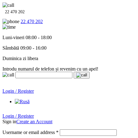
22 470 202
22 470 202
Luni-vineri 08:00 - 18:00
Sâmbătă 09:00 - 16:00
Duminica zi libera
Introdu numarul de telefon și revenim cu un apel!
Echipamente termo-hidro-sanitare în
12 rate cu 0% dobândă
.
Garanție până la 6 ani!
Login / Register
Echipamente termo-hidro-sanitare în
12 rate cu 0% dobândă
. Garanție până la 6 ani!
Login / Register
Sign in
Create an Account
Username or email address
*