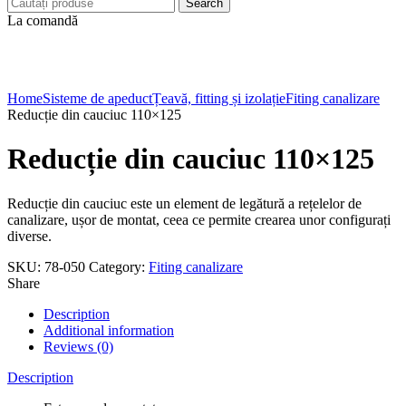
Search
La comandă
Click to enlarge
Home
Sisteme de apeduct
Țeavă, fitting și izolație
Fiting canalizare
Reducție din cauciuc 110×125
Reducție din cauciuc 110×125
Reducție din cauciuc este un element de legătură a rețelelor de
canalizare, ușor de montat, ceea ce permite crearea unor configurați
diverse.
SKU:
78-050
Category:
Fiting canalizare
Share
Description
Additional information
Reviews (0)
Description