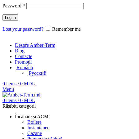
Password
*
Log in
Lost your password?
Remember me
Despre Amber-Term
Blog
Contacte
Promoții
Română
Русский
0
items
/
0
MDL
Menu
0
items
/
0
MDL
Răsfoiți categorii
Încălzire și ACM
Boilere
Instantanee
Cazane
Pompe de căldură