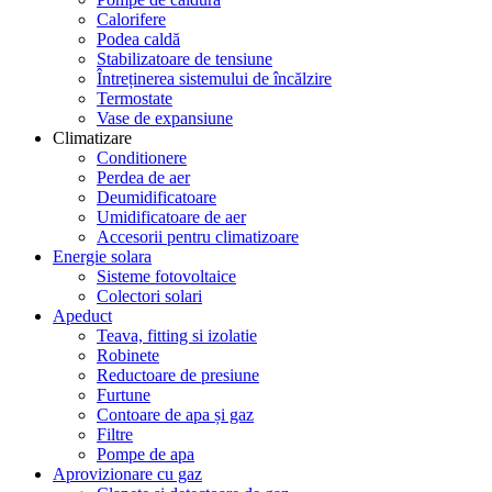
Calorifere
Podea caldă
Stabilizatoare de tensiune
Întreținerea sistemului de încălzire
Termostate
Vase de expansiune
Climatizare
Conditionere
Perdea de aer
Deumidificatoare
Umidificatoare de aer
Accesorii pentru climatizoare
Energie solara
Sisteme fotovoltaice
Colectori solari
Apeduct
Teava, fitting si izolatie
Robinete
Reductoare de presiune
Furtune
Contoare de apa și gaz
Filtre
Pompe de apa
Aprovizionare cu gaz