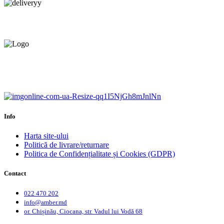
Livrare gratuită.
Service centru ciocana.
Calitate garantată.
Garanție până la 6 ani.
Info
Harta site-ului
Politică de livrare/returnare
Politica de Confidențialitate și Cookies (GDPR)
Contact
022 470 202
info@amber.md
or. Chișinău, Ciocana, str. Vadul lui Vodă 68