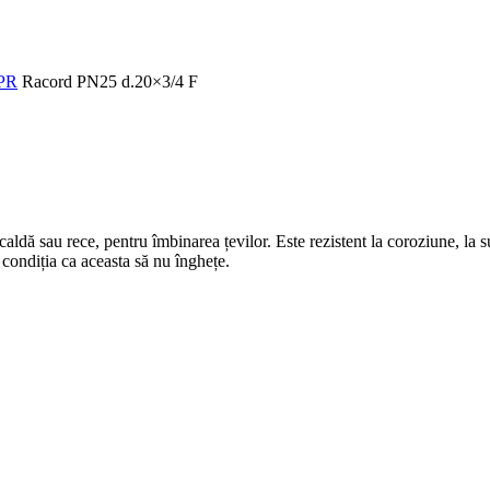
PPR
Racord PN25 d.20×3/4 F
caldă sau rece, pentru îmbinarea țevilor. Este rezistent la coroziune, la su
 condiția ca aceasta să nu înghețe.