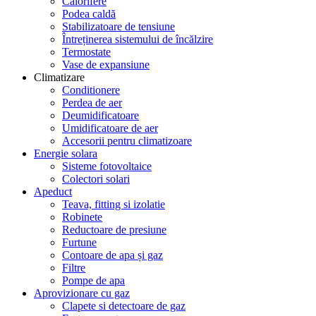
Calorifere
Podea caldă
Stabilizatoare de tensiune
Întreținerea sistemului de încălzire
Termostate
Vase de expansiune
Climatizare
Conditionere
Perdea de aer
Deumidificatoare
Umidificatoare de aer
Accesorii pentru climatizoare
Energie solara
Sisteme fotovoltaice
Colectori solari
Apeduct
Teava, fitting si izolatie
Robinete
Reductoare de presiune
Furtune
Contoare de apa și gaz
Filtre
Pompe de apa
Aprovizionare cu gaz
Clapete si detectoare de gaz