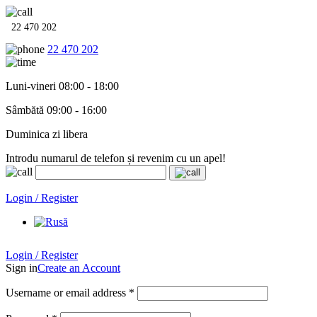
22 470 202
22 470 202
Luni-vineri 08:00 - 18:00
Sâmbătă 09:00 - 16:00
Duminica zi libera
Introdu numarul de telefon și revenim cu un apel!
Echipamente termo-hidro-sanitare în
12 rate cu 0% dobândă
. Garan
Login / Register
Login / Register
Sign in
Create an Account
Username or email address
*