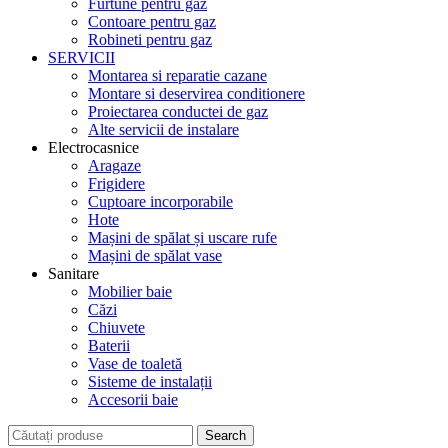
Furtune pentru gaz
Contoare pentru gaz
Robineti pentru gaz
SERVICII
Montarea si reparatie cazane
Montare si deservirea conditionere
Proiectarea conductei de gaz
Alte servicii de instalare
Electrocasnice
Aragaze
Frigidere
Cuptoare incorporabile
Hote
Mașini de spălat și uscare rufe
Mașini de spălat vase
Sanitare
Mobilier baie
Căzi
Chiuvete
Baterii
Vase de toaletă
Sisteme de instalații
Accesorii baie
Search