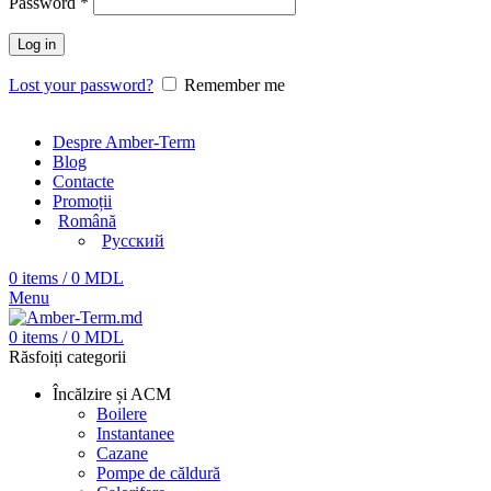
Password
*
Log in
Lost your password?
Remember me
Despre Amber-Term
Blog
Contacte
Promoții
Română
Русский
0
items
/
0
MDL
Menu
0
items
/
0
MDL
Răsfoiți categorii
Încălzire și ACM
Boilere
Instantanee
Cazane
Pompe de căldură