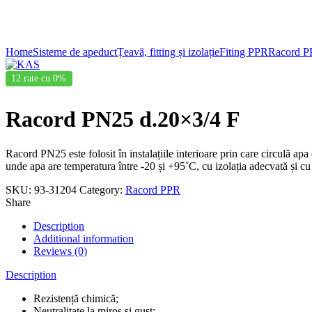
Click to enlarge
Home
Sisteme de apeduct
Țeavă, fitting și izolație
Fiting PPR
Racord 
12 rate cu 0%
Racord PN25 d.20×3/4 F
Racord PN25 este folosit în instalațiile interioare prin care circulă apa 
unde apa are temperatura între -20 și +95˚C, cu izolația adecvată și cu
SKU:
93-31204
Category:
Racord PPR
Share
Description
Additional information
Reviews (0)
Description
Rezistență chimică;
Neutralitate la miros și gust;