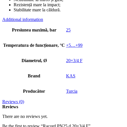
Rezistență mare la impact;
Stabilitate mare la căldură.
Additional information
Presiunea maximă, bar
25
Temperatura de funcționare, °C
+5…+99
Diametrul, Ø
20×3/4 F
Brand
KAS
Producător
Turcia
Reviews (0)
Reviews
There are no reviews yet.
Be the first to review “Racord PN25 d.20×3/4 F”