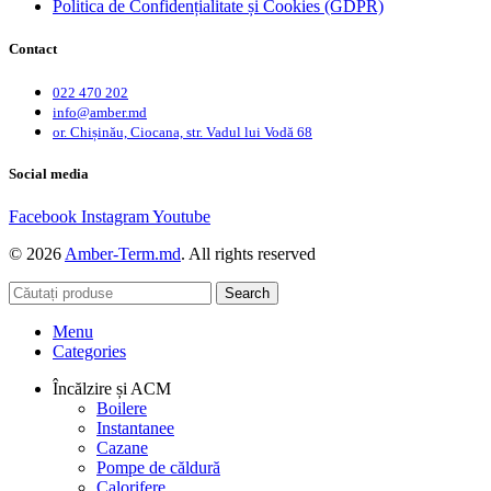
Politica de Confidențialitate și Cookies (GDPR)
Contact
022 470 202
info@amber.md
or. Chișinău, Ciocana, str. Vadul lui Vodă 68
Social media
Facebook
Instagram
Youtube
© 2026
Amber-Term.md
. All rights reserved
Search
Menu
Categories
Încălzire și ACM
Boilere
Instantanee
Cazane
Pompe de căldură
Calorifere