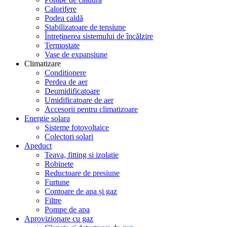
Calorifere
Podea caldă
Stabilizatoare de tensiune
Întreținerea sistemului de încălzire
Termostate
Vase de expansiune
Climatizare
Conditionere
Perdea de aer
Deumidificatoare
Umidificatoare de aer
Accesorii pentru climatizoare
Energie solara
Sisteme fotovoltaice
Colectori solari
Apeduct
Teava, fitting si izolatie
Robinete
Reductoare de presiune
Furtune
Contoare de apa și gaz
Filtre
Pompe de apa
Aprovizionare cu gaz