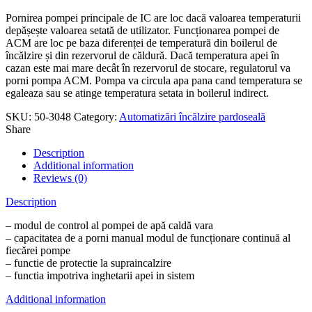
Pornirea pompei principale de IC are loc dacă valoarea temperaturii
depășește valoarea setată de utilizator. Funcționarea pompei de
ACM are loc pe baza diferenței de temperatură din boilerul de
încălzire și din rezervorul de căldură. Dacă temperatura apei în
cazan este mai mare decât în ​​rezervorul de stocare, regulatorul va
porni pompa ACM. Pompa va circula apa pana cand temperatura se
egaleaza sau se atinge temperatura setata in boilerul indirect.
SKU:
50-3048
Category:
Automatizări încălzire pardoseală
Share
Description
Additional information
Reviews (0)
Description
– modul de control al pompei de apă caldă vara
– capacitatea de a porni manual modul de funcționare continuă al
fiecărei pompe
– functie de protectie la supraincalzire
– functia impotriva inghetarii apei in sistem
Additional information