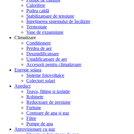
Calorifere
Podea caldă
Stabilizatoare de tensiune
Întreținerea sistemului de încălzire
Termostate
Vase de expansiune
Climatizare
Conditionere
Perdea de aer
Deumidificatoare
Umidificatoare de aer
Accesorii pentru climatizoare
Energie solara
Sisteme fotovoltaice
Colectori solari
Apeduct
Teava, fitting si izolatie
Robinete
Reductoare de presiune
Furtune
Contoare de apa și gaz
Filtre
Pompe de apa
Aprovizionare cu gaz