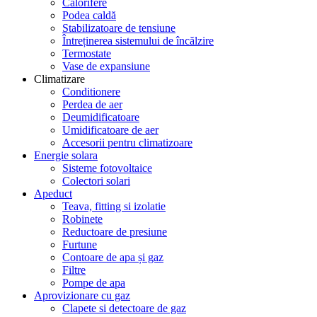
Calorifere
Podea caldă
Stabilizatoare de tensiune
Întreținerea sistemului de încălzire
Termostate
Vase de expansiune
Climatizare
Conditionere
Perdea de aer
Deumidificatoare
Umidificatoare de aer
Accesorii pentru climatizoare
Energie solara
Sisteme fotovoltaice
Colectori solari
Apeduct
Teava, fitting si izolatie
Robinete
Reductoare de presiune
Furtune
Contoare de apa și gaz
Filtre
Pompe de apa
Aprovizionare cu gaz
Clapete si detectoare de gaz