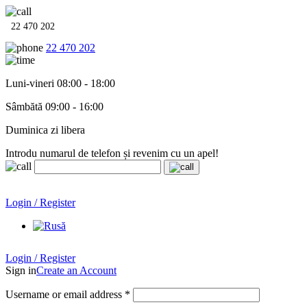
22 470 202
22 470 202
Luni-vineri 08:00 - 18:00
Sâmbătă 09:00 - 16:00
Duminica zi libera
Introdu numarul de telefon și revenim cu un apel!
Echipamente termo-hidro-sanitare în
12 rate cu 0% dobândă
.
Garanție până la 6 ani!
Login / Register
Echipamente termo-hidro-sanitare în
12 rate cu 0% dobândă
. Garanție până la 6 ani!
Login / Register
Sign in
Create an Account
Username or email address
*