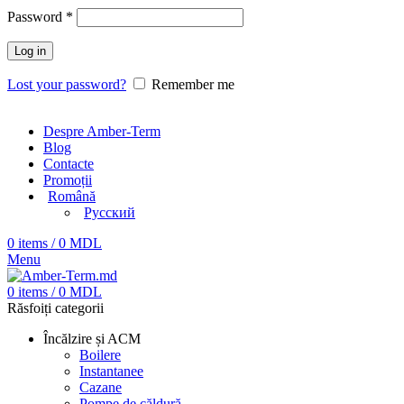
Password
*
Log in
Lost your password?
Remember me
Despre Amber-Term
Blog
Contacte
Promoții
Română
Русский
0
items
/
0
MDL
Menu
0
items
/
0
MDL
Răsfoiți categorii
Încălzire și ACM
Boilere
Instantanee
Cazane
Pompe de căldură