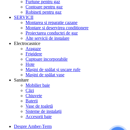
Furtune pentru gaz
Contoare pentru gaz
Robineti pentru gaz
SERVICII
Montarea si reparatie cazane
Montare si deservirea conditionere
Proiectarea conductei de gaz
Alte servicii de instalare
Electrocasnice
Aragaze
Frigidere
Cuptoare incorporabile
Hote
Mașini de spălat și uscare rufe
Mașini de spălat vase
Sanitare
Mobilier baie
Căzi
Chiuvete
Baterii
Vase de toaletă
Sisteme de instalații
Accesorii baie
Despre Amber-Term