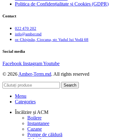
Politica de Confidențialitate și Cookies (GDPR)
Contact
022 470 202
info@amber.md
or. Chișinău, Ciocana, str. Vadul lui Vodă 68
Social media
Facebook
Instagram
Youtube
© 2026
Amber-Term.md
. All rights reserved
Search
Menu
Categories
Încălzire și ACM
Boilere
Instantanee
Cazane
Pompe de căldură