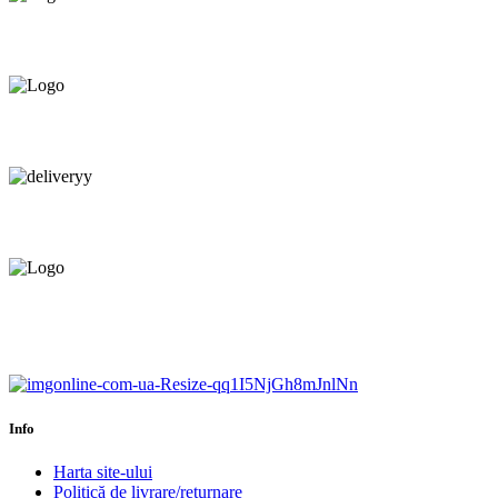
Oferim orice produs în
12 rate cu 0% dobândă
Consultanță tehnică
prin telefon și în Showroom Ciocana.
Livrare gratuită.
Service centru ciocana.
Calitate garantată.
Garanție până la 6 ani.
Info
Harta site-ului
Politică de livrare/returnare