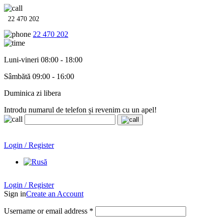
22 470 202
22 470 202
Luni-vineri 08:00 - 18:00
Sâmbătă 09:00 - 16:00
Duminica zi libera
Introdu numarul de telefon și revenim cu un apel!
Echipamente termo-hidro-sanitare în
12 rate cu 0% dobândă
.
Garanție până la 6 ani!
Login / Register
Echipamente termo-hidro-sanitare în
12 rate cu 0% dobândă
. Garanție până la 6 ani!
Login / Register
Sign in
Create an Account
Username or email address
*