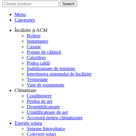
Search
Menu
Categories
Încălzire și ACM
Boilere
Instantanee
Cazane
Pompe de căldură
Calorifere
Podea caldă
Stabilizatoare de tensiune
Întreținerea sistemului de încălzire
Termostate
Vase de expansiune
Climatizare
Conditionere
Perdea de aer
Deumidificatoare
Umidificatoare de aer
Accesorii pentru climatizoare
Energie solara
Sisteme fotovoltaice
Colectori solari