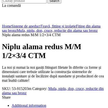
Search
La comandă
Click to enlarge
Home
Sisteme de apeduct
Țeavă, fitting și izolație
Fiting din alama
sau bronz
Mufa, niplu, dop, cruce, reductie din alama sau bronz
Niplu alama redus M/M 1/2×3/4 CTM
Niplu alama redus M/M
1/2×3/4 CTM
La noi și numai la noi gasiți fitinguri filetate în diferite ca forme și
dimensiuni care trebuie utilizate la construcția sistemelor de
instalații sanitare și de încălzire după standarte și producători de cea
mai înaltă calitate!
SKU:
53-915203m
Category:
Mufa, niplu, dop, cruce, reductie din
alama sau bronz
Share
Additional information