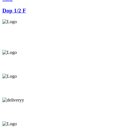
Dop 1/2 F
Asigurăm instalatori. servicii de
mentenanță și profilaxie
la
domiciliu
Oferim orice produs în
12 rate cu 0% dobândă
Consultanță tehnică
prin telefon și în Showroom Ciocana.
Livrare gratuită.
Service centru ciocana.