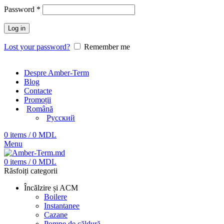
Password
*
Log in
Lost your password?
Remember me
Despre Amber-Term
Blog
Contacte
Promoții
Română
Русский
0
items
/
0
MDL
Menu
0
items
/
0
MDL
Răsfoiți categorii
Încălzire și ACM
Boilere
Instantanee
Cazane
Pompe de căldură