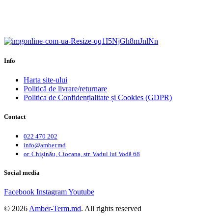
Calitate garantată.
Garanție până la 6 ani.
Info
Harta site-ului
Politică de livrare/returnare
Politica de Confidențialitate și Cookies (GDPR)
Contact
022 470 202
info@amber.md
or. Chișinău, Ciocana, str. Vadul lui Vodă 68
Social media
Facebook
Instagram
Youtube
© 2026
Amber-Term.md
. All rights reserved