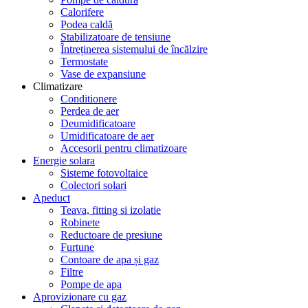
Calorifere
Podea caldă
Stabilizatoare de tensiune
Întreținerea sistemului de încălzire
Termostate
Vase de expansiune
Climatizare
Conditionere
Perdea de aer
Deumidificatoare
Umidificatoare de aer
Accesorii pentru climatizoare
Energie solara
Sisteme fotovoltaice
Colectori solari
Apeduct
Teava, fitting si izolatie
Robinete
Reductoare de presiune
Furtune
Contoare de apa și gaz
Filtre
Pompe de apa
Aprovizionare cu gaz