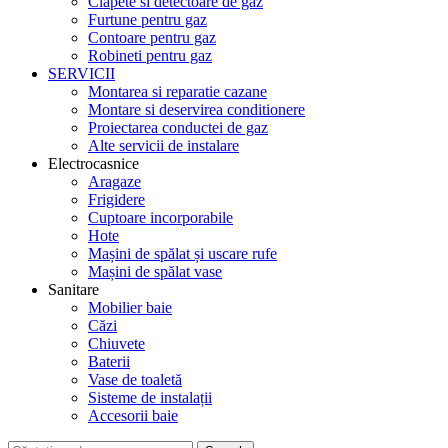
Clapete si detectoare de gaz
Furtune pentru gaz
Contoare pentru gaz
Robineti pentru gaz
SERVICII
Montarea si reparatie cazane
Montare si deservirea conditionere
Proiectarea conductei de gaz
Alte servicii de instalare
Electrocasnice
Aragaze
Frigidere
Cuptoare incorporabile
Hote
Mașini de spălat și uscare rufe
Mașini de spălat vase
Sanitare
Mobilier baie
Căzi
Chiuvete
Baterii
Vase de toaletă
Sisteme de instalații
Accesorii baie