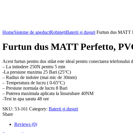
Click to enlarge
Home
Sisteme de apeduct
Robineți
Baterii și dușuri
Furtun dus MATT Pe
Furtun dus MATT Perfetto, PVC
Acest furtun pentru dus stilat este ideal pentru conectarea telefonului 
– La intindere 250N pentru 5 min
-La presiune maxima 25 Bari (25°C)
– Radius de indoire (mai mic de 30mm)
– Temperatura de lucru ( 0-65°C)
– Presiune normala de lucru 8 Bari
– Puterea maximala aplicata la însurubare 40NM
-Test in apa sarata 48 ore
SKU:
53-161
Category:
Baterii și dușuri
Share
Reviews (0)