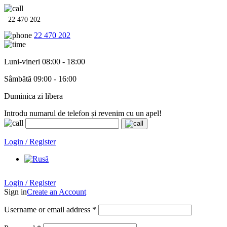
22 470 202
22 470 202
Luni-vineri 08:00 - 18:00
Sâmbătă 09:00 - 16:00
Duminica zi libera
Introdu numarul de telefon și revenim cu un apel!
Echipamente termo-hidro-sanitare în
12 rate cu 0% dobândă
. Garan
Login / Register
Login / Register
Sign in
Create an Account
Username or email address
*