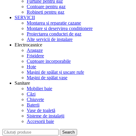
Furtune pentru gaz
Contoare pentru gaz
Robineti pentru gaz
SERVICII
Montarea si reparatie cazane
Montare si deservirea conditionere
Proiectarea conductei de gaz
Alte servicii de instalare
Electrocasnice
Aragaze
Frigidere
Cuptoare incorporabile
Hote
Mașini de spălat și uscare rufe
Mașini de spălat vase
Sanitare
Mobilier baie
Căzi
Chiuvete
Baterii
Vase de toaletă
Sisteme de instalații
Accesorii baie
Search