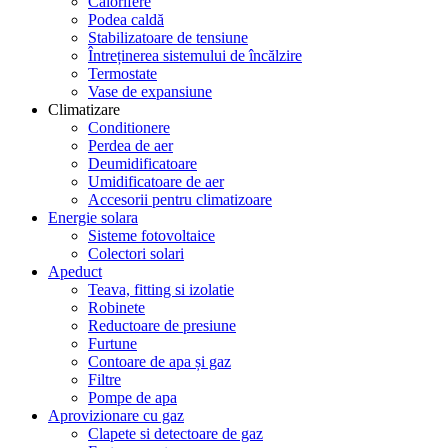
Calorifere
Podea caldă
Stabilizatoare de tensiune
Întreținerea sistemului de încălzire
Termostate
Vase de expansiune
Climatizare
Conditionere
Perdea de aer
Deumidificatoare
Umidificatoare de aer
Accesorii pentru climatizoare
Energie solara
Sisteme fotovoltaice
Colectori solari
Apeduct
Teava, fitting si izolatie
Robinete
Reductoare de presiune
Furtune
Contoare de apa și gaz
Filtre
Pompe de apa
Aprovizionare cu gaz
Clapete si detectoare de gaz