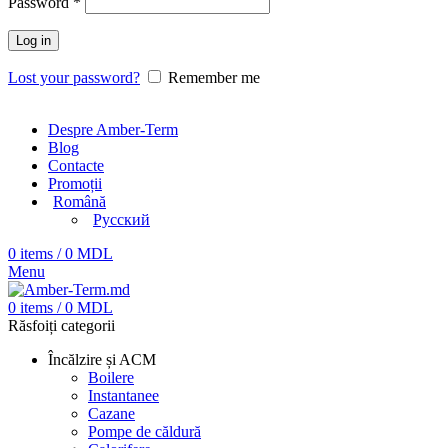
Password
*
Log in
Lost your password?
Remember me
Despre Amber-Term
Blog
Contacte
Promoții
Română
Русский
0
items
/
0
MDL
Menu
0
items
/
0
MDL
Răsfoiți categorii
Încălzire și ACM
Boilere
Instantanee
Cazane
Pompe de căldură