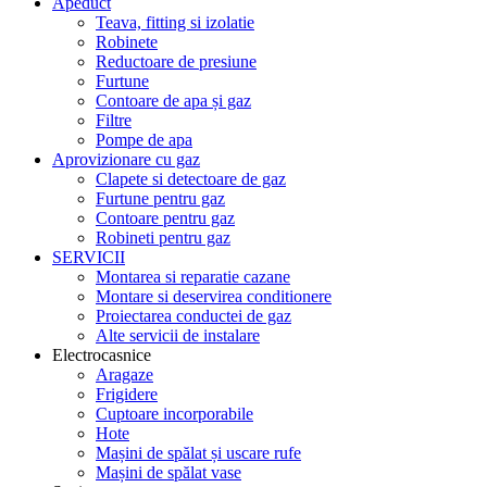
Apeduct
Teava, fitting si izolatie
Robinete
Reductoare de presiune
Furtune
Contoare de apa și gaz
Filtre
Pompe de apa
Aprovizionare cu gaz
Clapete si detectoare de gaz
Furtune pentru gaz
Contoare pentru gaz
Robineti pentru gaz
SERVICII
Montarea si reparatie cazane
Montare si deservirea conditionere
Proiectarea conductei de gaz
Alte servicii de instalare
Electrocasnice
Aragaze
Frigidere
Cuptoare incorporabile
Hote
Mașini de spălat și uscare rufe
Mașini de spălat vase