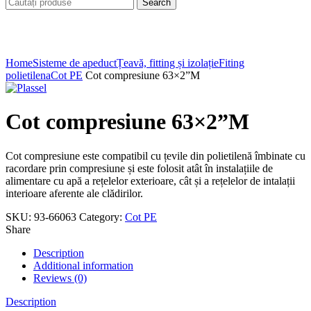
Search
Click to enlarge
Home
Sisteme de apeduct
Țeavă, fitting și izolație
Fiting
polietilena
Cot PE
Cot compresiune 63×2”M
Cot compresiune 63×2”M
Cot compresiune este compatibil cu țevile din polietilenă îmbinate cu
racordare prin compresiune și este folosit atât în instalațiile de
alimentare cu apă a rețelelor exterioare, cât și a rețelelor de intalații
interioare aferente ale clădirilor.
SKU:
93-66063
Category:
Cot PE
Share
Description
Additional information
Reviews (0)
Description