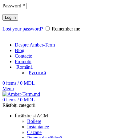
Password
*
Log in
Lost your password?
Remember me
Despre Amber-Term
Blog
Contacte
Promoții
Română
Русский
0
items
/
0
MDL
Menu
0
items
/
0
MDL
Răsfoiți categorii
Încălzire și ACM
Boilere
Instantanee
Cazane
Pompe de căldură