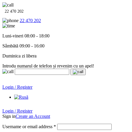
22 470 202
22 470 202
Luni-vineri 08:00 - 18:00
Sâmbătă 09:00 - 16:00
Duminica zi libera
Introdu numarul de telefon și revenim cu un apel!
Echipamente termo-hidro-sanitare în
12 rate cu 0% dobândă
.
Garanție până la 6 ani!
Login / Register
Echipamente termo-hidro-sanitare în
12 rate cu 0% dobândă
. Garanție până la 6 ani!
Login / Register
Sign in
Create an Account
Username or email address
*