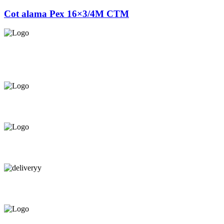
Cot alama Pex 16×3/4M CTM
Asigurăm instalatori. servicii de
mentenanță și profilaxie
la
domiciliu
Oferim orice produs în
12 rate cu 0% dobândă
Consultanță tehnică
prin telefon și în Showroom Ciocana.
Livrare gratuită.
Service centru ciocana.