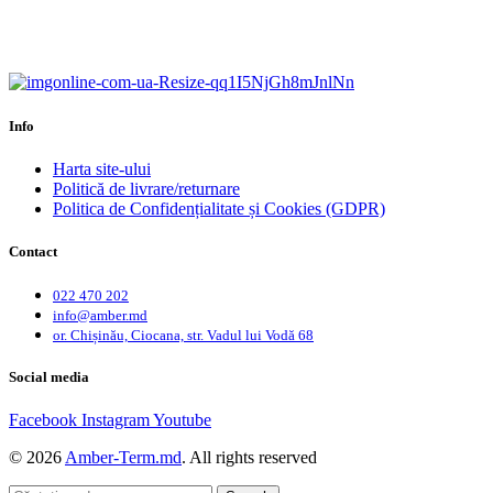
Calitate garantată.
Garanție până la 6 ani.
Info
Harta site-ului
Politică de livrare/returnare
Politica de Confidențialitate și Cookies (GDPR)
Contact
022 470 202
info@amber.md
or. Chișinău, Ciocana, str. Vadul lui Vodă 68
Social media
Facebook
Instagram
Youtube
© 2026
Amber-Term.md
. All rights reserved