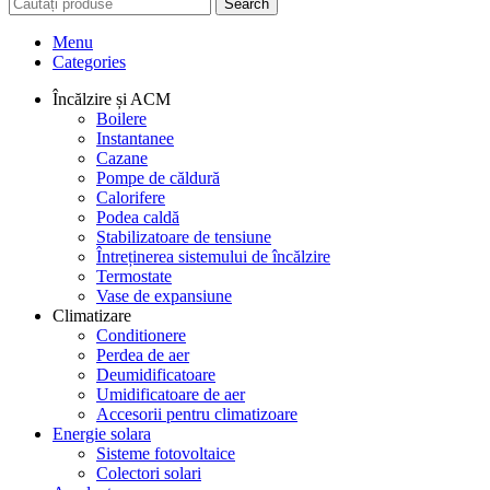
Search
Menu
Categories
Încălzire și ACM
Boilere
Instantanee
Cazane
Pompe de căldură
Calorifere
Podea caldă
Stabilizatoare de tensiune
Întreținerea sistemului de încălzire
Termostate
Vase de expansiune
Climatizare
Conditionere
Perdea de aer
Deumidificatoare
Umidificatoare de aer
Accesorii pentru climatizoare
Energie solara
Sisteme fotovoltaice
Colectori solari