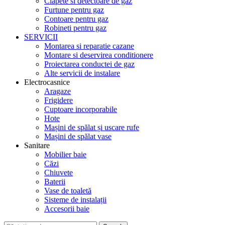
Clapete si detectoare de gaz
Furtune pentru gaz
Contoare pentru gaz
Robineti pentru gaz
SERVICII
Montarea si reparatie cazane
Montare si deservirea conditionere
Proiectarea conductei de gaz
Alte servicii de instalare
Electrocasnice
Aragaze
Frigidere
Cuptoare incorporabile
Hote
Mașini de spălat și uscare rufe
Mașini de spălat vase
Sanitare
Mobilier baie
Căzi
Chiuvete
Baterii
Vase de toaletă
Sisteme de instalații
Accesorii baie