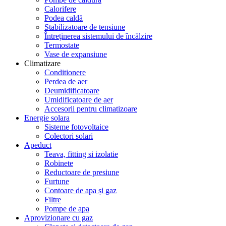
Calorifere
Podea caldă
Stabilizatoare de tensiune
Întreținerea sistemului de încălzire
Termostate
Vase de expansiune
Climatizare
Conditionere
Perdea de aer
Deumidificatoare
Umidificatoare de aer
Accesorii pentru climatizoare
Energie solara
Sisteme fotovoltaice
Colectori solari
Apeduct
Teava, fitting si izolatie
Robinete
Reductoare de presiune
Furtune
Contoare de apa și gaz
Filtre
Pompe de apa
Aprovizionare cu gaz