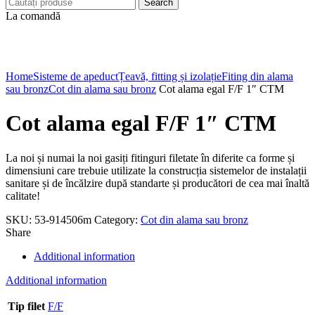
Search
La comandă
Click to enlarge
Home
Sisteme de apeduct
Țeavă, fitting și izolație
Fiting din alama
sau bronz
Cot din alama sau bronz
Cot alama egal F/F 1″ CTM
Cot alama egal F/F 1″ CTM
La noi și numai la noi gasiți fitinguri filetate în diferite ca forme și
dimensiuni care trebuie utilizate la construcția sistemelor de instalații
sanitare și de încălzire după standarte și producători de cea mai înaltă
calitate!
SKU:
53-914506m
Category:
Cot din alama sau bronz
Share
Additional information
Additional information
Tip filet
F/F