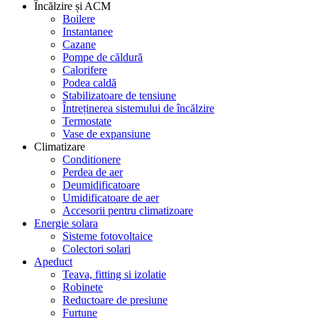
Încălzire și ACM
Boilere
Instantanee
Cazane
Pompe de căldură
Calorifere
Podea caldă
Stabilizatoare de tensiune
Întreținerea sistemului de încălzire
Termostate
Vase de expansiune
Climatizare
Conditionere
Perdea de aer
Deumidificatoare
Umidificatoare de aer
Accesorii pentru climatizoare
Energie solara
Sisteme fotovoltaice
Colectori solari
Apeduct
Teava, fitting si izolatie
Robinete
Reductoare de presiune
Furtune