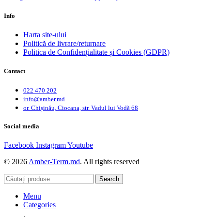
Info
Harta site-ului
Politică de livrare/returnare
Politica de Confidențialitate și Cookies (GDPR)
Contact
022 470 202
info@amber.md
or. Chișinău, Ciocana, str. Vadul lui Vodă 68
Social media
Facebook
Instagram
Youtube
© 2026
Amber-Term.md
. All rights reserved
Search
Menu
Categories