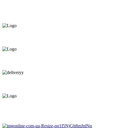
Asigurăm instalatori. servicii de
mentenanță și profilaxie
la
domiciliu
Oferim orice produs în
12 rate cu 0% dobândă
Consultanță tehnică
prin telefon și în Showroom Ciocana.
Livrare gratuită.
Service centru ciocana.
Calitate garantată.
Garanție până la 6 ani.