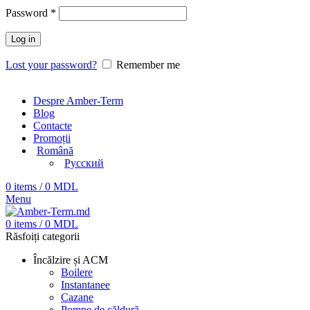
Password
*
Log in
Lost your password?
Remember me
Despre Amber-Term
Blog
Contacte
Promoții
Română
Русский
0
items
/
0
MDL
Menu
0
items
/
0
MDL
Răsfoiți categorii
Încălzire și ACM
Boilere
Instantanee
Cazane
Pompe de căldură