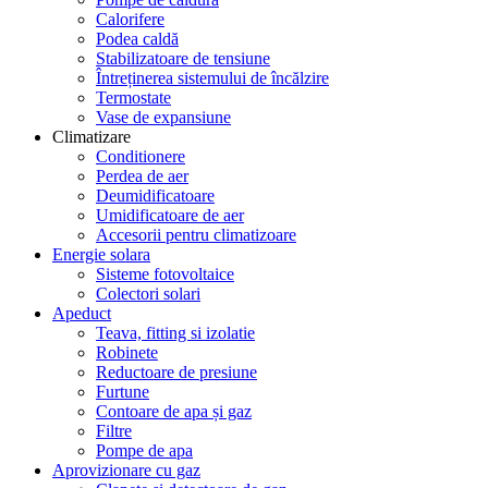
Calorifere
Podea caldă
Stabilizatoare de tensiune
Întreținerea sistemului de încălzire
Termostate
Vase de expansiune
Climatizare
Conditionere
Perdea de aer
Deumidificatoare
Umidificatoare de aer
Accesorii pentru climatizoare
Energie solara
Sisteme fotovoltaice
Colectori solari
Apeduct
Teava, fitting si izolatie
Robinete
Reductoare de presiune
Furtune
Contoare de apa și gaz
Filtre
Pompe de apa
Aprovizionare cu gaz