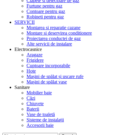
Clapete si detectoare de gaz
Furtune pentru gaz
Contoare pentru gaz
Robineti pentru gaz
SERVICII
Montarea si reparatie cazane
Montare si deservirea conditionere
Proiectarea conductei de gaz
Alte servicii de instalare
Electrocasnice
Aragaze
Frigidere
Cuptoare incorporabile
Hote
Mașini de spălat și uscare rufe
Mașini de spălat vase
Sanitare
Mobilier baie
Căzi
Chiuvete
Baterii
Vase de toaletă
Sisteme de instalații
Accesorii baie