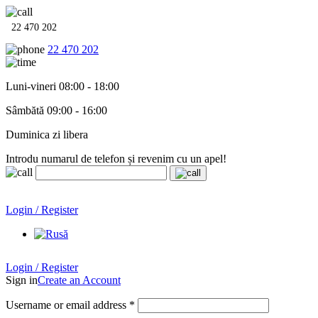
22 470 202
22 470 202
Luni-vineri 08:00 - 18:00
Sâmbătă 09:00 - 16:00
Duminica zi libera
Introdu numarul de telefon și revenim cu un apel!
Echipamente termo-hidro-sanitare în
12 rate cu 0% dobândă
.
Garanție până la 6 ani!
Login / Register
Echipamente termo-hidro-sanitare în
12 rate cu 0% dobândă
. Garanție până la 6 ani!
Login / Register
Sign in
Create an Account
Username or email address
*