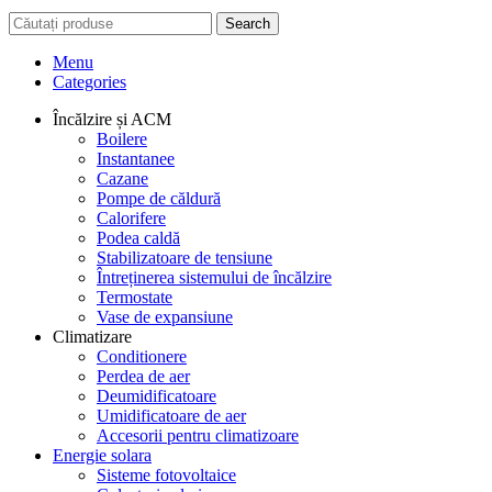
Search
Menu
Categories
Încălzire și ACM
Boilere
Instantanee
Cazane
Pompe de căldură
Calorifere
Podea caldă
Stabilizatoare de tensiune
Întreținerea sistemului de încălzire
Termostate
Vase de expansiune
Climatizare
Conditionere
Perdea de aer
Deumidificatoare
Umidificatoare de aer
Accesorii pentru climatizoare
Energie solara
Sisteme fotovoltaice