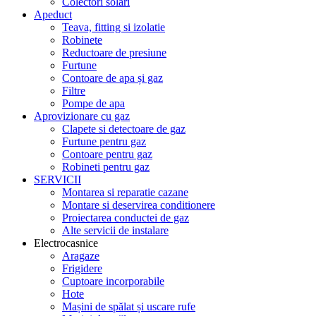
Colectori solari
Apeduct
Teava, fitting si izolatie
Robinete
Reductoare de presiune
Furtune
Contoare de apa și gaz
Filtre
Pompe de apa
Aprovizionare cu gaz
Clapete si detectoare de gaz
Furtune pentru gaz
Contoare pentru gaz
Robineti pentru gaz
SERVICII
Montarea si reparatie cazane
Montare si deservirea conditionere
Proiectarea conductei de gaz
Alte servicii de instalare
Electrocasnice
Aragaze
Frigidere
Cuptoare incorporabile
Hote
Mașini de spălat și uscare rufe