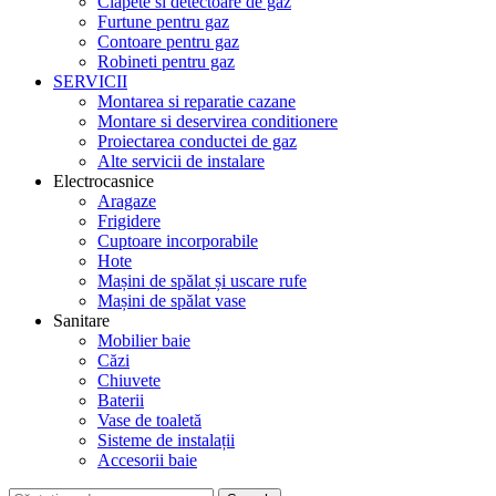
Clapete si detectoare de gaz
Furtune pentru gaz
Contoare pentru gaz
Robineti pentru gaz
SERVICII
Montarea si reparatie cazane
Montare si deservirea conditionere
Proiectarea conductei de gaz
Alte servicii de instalare
Electrocasnice
Aragaze
Frigidere
Cuptoare incorporabile
Hote
Mașini de spălat și uscare rufe
Mașini de spălat vase
Sanitare
Mobilier baie
Căzi
Chiuvete
Baterii
Vase de toaletă
Sisteme de instalații
Accesorii baie