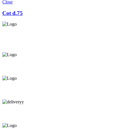
Close
Cot d.75
Asigurăm instalatori. servicii de
mentenanță și profilaxie
la
domiciliu
Oferim orice produs în
12 rate cu 0% dobândă
Consultanță tehnică
prin telefon și în Showroom Ciocana.
Livrare gratuită.
Service centru ciocana.