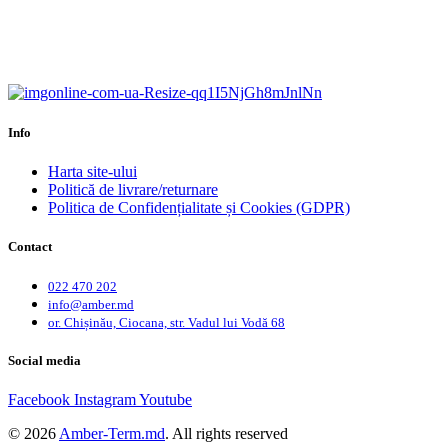
Calitate garantată.
Garanție până la 6 ani.
Info
Harta site-ului
Politică de livrare/returnare
Politica de Confidențialitate și Cookies (GDPR)
Contact
022 470 202
info@amber.md
or. Chișinău, Ciocana, str. Vadul lui Vodă 68
Social media
Facebook
Instagram
Youtube
© 2026
Amber-Term.md
. All rights reserved