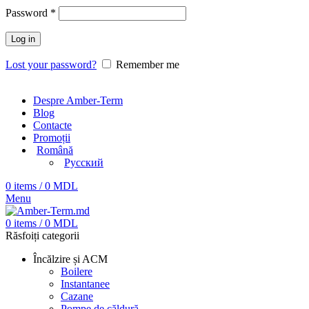
Password
*
Log in
Lost your password?
Remember me
Despre Amber-Term
Blog
Contacte
Promoții
Română
Русский
0
items
/
0
MDL
Menu
0
items
/
0
MDL
Răsfoiți categorii
Încălzire și ACM
Boilere
Instantanee
Cazane
Pompe de căldură