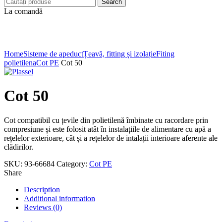
Search
La comandă
Click to enlarge
Home
Sisteme de apeduct
Țeavă, fitting și izolație
Fiting
polietilena
Cot PE
Cot 50
Cot 50
Cot compatibil cu țevile din polietilenă îmbinate cu racordare prin
compresiune și este folosit atât în instalațiile de alimentare cu apă a
rețelelor exterioare, cât și a rețelelor de intalații interioare aferente ale
clădirilor.
SKU:
93-66684
Category:
Cot PE
Share
Description
Additional information
Reviews (0)