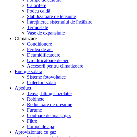
Calorifere
Podea caldă
Stabilizatoare de tensiune
Întreținerea sistemului de încălzire
Termostate
Vase de expansiune
Climatizare
Conditionere
Perdea de aer
Deumidificatoare
Umidificatoare de aer
Accesorii pentru climatizoare
Energie solara
Sisteme fotovoltaice
Colectori solari
Apeduct
Teava, fitting si izolatie
Robinete
Reductoare de presiune
Furtune
Contoare de apa și gaz
Filtre
Pompe de apa
Aprovizionare cu gaz