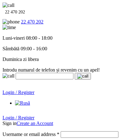
22 470 202
22 470 202
Luni-vineri 08:00 - 18:00
Sâmbătă 09:00 - 16:00
Duminica zi libera
Introdu numarul de telefon și revenim cu un apel!
Echipamente termo-hidro-sanitare în
12 rate cu 0% dobândă
.
Garanție până la 6 ani!
Login / Register
Echipamente termo-hidro-sanitare în
12 rate cu 0% dobândă
. Garanție până la 6 ani!
Login / Register
Sign in
Create an Account
Username or email address
*