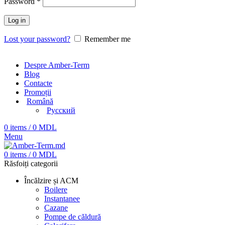
Password
*
Log in
Lost your password?
Remember me
Despre Amber-Term
Blog
Contacte
Promoții
Română
Русский
0
items
/
0
MDL
Menu
0
items
/
0
MDL
Răsfoiți categorii
Încălzire și ACM
Boilere
Instantanee
Cazane
Pompe de căldură