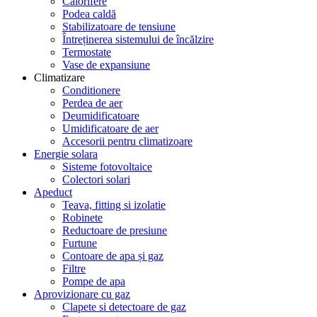
Calorifere
Podea caldă
Stabilizatoare de tensiune
Întreținerea sistemului de încălzire
Termostate
Vase de expansiune
Climatizare
Conditionere
Perdea de aer
Deumidificatoare
Umidificatoare de aer
Accesorii pentru climatizoare
Energie solara
Sisteme fotovoltaice
Colectori solari
Apeduct
Teava, fitting si izolatie
Robinete
Reductoare de presiune
Furtune
Contoare de apa și gaz
Filtre
Pompe de apa
Aprovizionare cu gaz
Clapete si detectoare de gaz