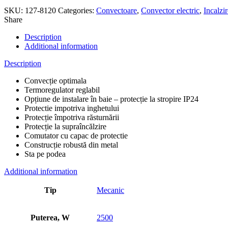
SKU:
127-8120
Categories:
Convectoare
,
Convector electric
,
Incalzi
Share
Description
Additional information
Description
Convecție optimala
Termoregulator reglabil
Opțiune de instalare în baie – protecție la stropire IP24
Protectie impotriva inghetului
Protecție împotriva răsturnării
Protecție la supraîncălzire
Comutator cu capac de protectie
Construcție robustă din metal
Sta pe podea
Additional information
Tip
Mecanic
Puterea, W
2500