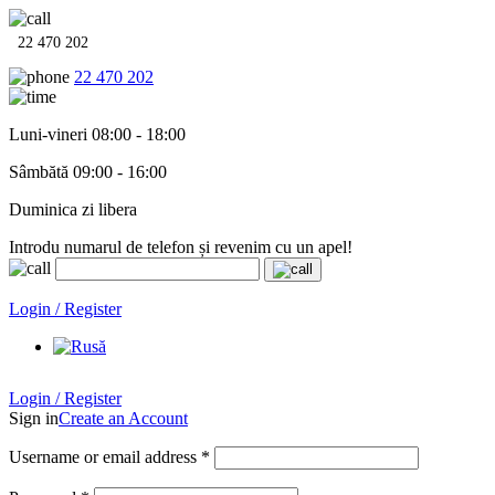
22 470 202
22 470 202
Luni-vineri 08:00 - 18:00
Sâmbătă 09:00 - 16:00
Duminica zi libera
Introdu numarul de telefon și revenim cu un apel!
Echipamente termo-hidro-sanitare în
12 rate cu 0% dobândă
. Garan
Login / Register
Login / Register
Sign in
Create an Account
Username or email address
*