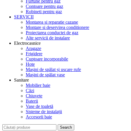
Furtune pentru gaz
Contoare pentru gaz
Robineti pentru gaz
SERVICII
Montarea si reparatie cazane
Montare si deservirea conditionere
Proiectarea conductei de gaz
Alte servicii de instalare
Electrocasnice
Aragaze
Frigidere
Cuptoare incorporabile
Hote
Mașini de spălat și uscare rufe
Mașini de spălat vase
Sanitare
Mobilier baie
Căzi
Chiuvete
Baterii
Vase de toaletă
Sisteme de instalații
Accesorii baie
Search