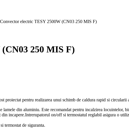
Convector electric TESY 2500W (CN03 250 MIS F)
W (CN03 250 MIS F)
ost proiectat pentru realizarea unui schimb de caldura rapid si circularii
ne lamele din aluminiu. Este recomandat pentru incalzirea locuintelor, bir
in incapere.Intrerupatorul on/off si termostatul reglabil asigura o utiliz
 si termostat de siguranta.