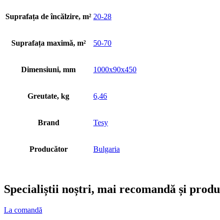
Suprafața de încălzire, m²
20-28
Suprafața maximă, m²
50-70
Dimensiuni, mm
1000x90x450
Greutate, kg
6,46
Brand
Tesy
Producător
Bulgaria
Specialiștii noștri, mai recomandă și prod
La comandă