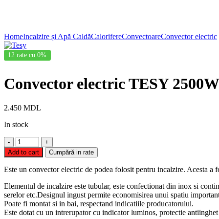
Click to enlarge
Home
Incalzire și Apă Caldă
Calorifere
Convectoare
Convector electric
12 rate cu 0%
Convector electric TESY 2500
2.450
MDL
In stock
Convector
electric
Add to cart
Cumpără in rate
TESY
2500W
Este un convector electric de podea folosit pentru incalzire. Acesta a f
(CN03
250
Elementul de incalzire este tubular, este confectionat din inox si conti
MIS
serelor etc.Designul ingust permite economisirea unui spatiu important d
F)
Poate fi montat si in bai, respectand indicatiile producatorului.
quantity
Este dotat cu un intrerupator cu indicator luminos, protectie antiinghet