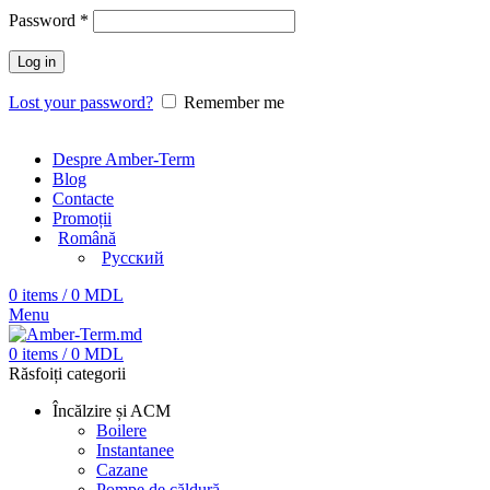
Password
*
Log in
Lost your password?
Remember me
Despre Amber-Term
Blog
Contacte
Promoții
Română
Русский
0
items
/
0
MDL
Menu
0
items
/
0
MDL
Răsfoiți categorii
Încălzire și ACM
Boilere
Instantanee
Cazane
Pompe de căldură