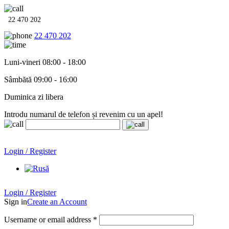
22 470 202
22 470 202
Luni-vineri 08:00 - 18:00
Sâmbătă 09:00 - 16:00
Duminica zi libera
Introdu numarul de telefon și revenim cu un apel!
Echipamente termo-hidro-sanitare în
12 rate cu 0% dobândă
.
Garanție până la 6 ani!
Login / Register
Echipamente termo-hidro-sanitare în
12 rate cu 0% dobândă
. Garanție până la 6 ani!
Login / Register
Sign in
Create an Account
Username or email address
*