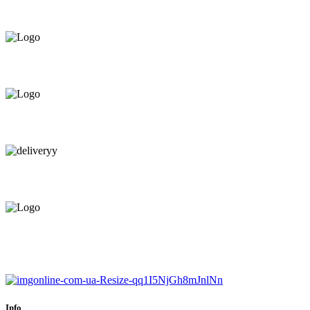
domiciliu
Oferim orice produs în
12 rate cu 0% dobândă
Consultanță tehnică
prin telefon și în Showroom Ciocana.
Livrare gratuită.
Service centru ciocana.
Calitate garantată.
Garanție până la 6 ani.
Info