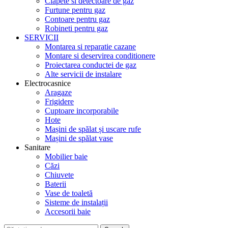
Clapete si detectoare de gaz
Furtune pentru gaz
Contoare pentru gaz
Robineti pentru gaz
SERVICII
Montarea si reparatie cazane
Montare si deservirea conditionere
Proiectarea conductei de gaz
Alte servicii de instalare
Electrocasnice
Aragaze
Frigidere
Cuptoare incorporabile
Hote
Mașini de spălat și uscare rufe
Mașini de spălat vase
Sanitare
Mobilier baie
Căzi
Chiuvete
Baterii
Vase de toaletă
Sisteme de instalații
Accesorii baie