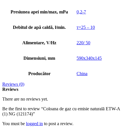
Presiunea apei min/max, mPa
0,2-7
Debitul de apă caldă, l/min.
т=25 – 10
Alimentare, V/Hz
220/ 50
Dimensiuni, mm
590x340x145
Producător
China
Reviews (0)
Reviews
There are no reviews yet.
Be the first to review “Coloana de gaz cu emisie naturală ETW-A
(1) NG (121174)”
You must be
logged in
to post a review.