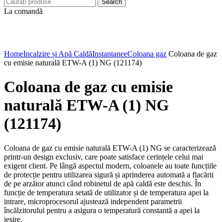
Search
La comandă
Click to enlarge
Home
Incalzire și Apă Caldă
Instantanee
Coloana gaz
Coloana de gaz
cu emisie naturală ETW-A (1) NG (121174)
Coloana de gaz cu emisie
naturală ETW-A (1) NG
(121174)
Coloana de gaz cu emisie naturală ETW-A (1) NG se caracterizează
printr-un design exclusiv, care poate satisface cerințele celui mai
exigent client. Pe lângă aspectul modern, coloanele au toate funcțiile
de protecție pentru utilizarea sigură și aprinderea automată a flacării
de pe arzător atunci când robinetul de apă caldă este deschis. În
funcție de temperatura setată de utilizator și de temperatura apei la
intrare, microprocesorul ajustează independent parametrii
încălzitorului pentru a asigura o temperatură constantă a apei la
ieșire.