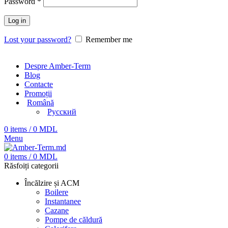
Password
*
Log in
Lost your password?
Remember me
Despre Amber-Term
Blog
Contacte
Promoții
Română
Русский
0
items
/
0
MDL
Menu
0
items
/
0
MDL
Răsfoiți categorii
Încălzire și ACM
Boilere
Instantanee
Cazane
Pompe de căldură