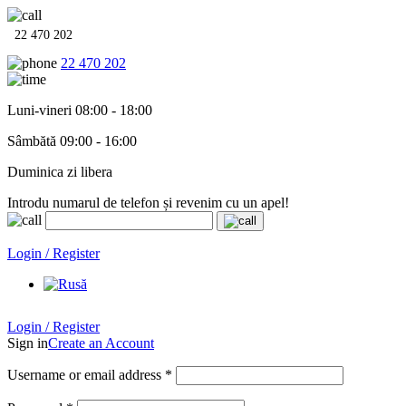
22 470 202
22 470 202
Luni-vineri 08:00 - 18:00
Sâmbătă 09:00 - 16:00
Duminica zi libera
Introdu numarul de telefon și revenim cu un apel!
Echipamente termo-hidro-sanitare în
12 rate cu 0% dobândă
. Garan
Login / Register
Login / Register
Sign in
Create an Account
Username or email address
*