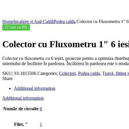
Click to enlarge
Home
Incalzire și Apă Caldă
Podea calda
Colector cu Fluxometru 1″ 6 
12 rate cu 0%
Colector cu Fluxometru 1″ 6 ies
Colector cu fluxometru cu 6 ieșiri, proiectat pentru a optimiza distribuț
sistemului de încălzire în pardosea. Încălzirea în pardosea este o moda
SKU:
93-1815506
Categories:
Colectori
,
Podea calda
,
Țeavă, fitting ș
Share
Additional information
Additional information
Număr de circuite
6
Filet, "
1