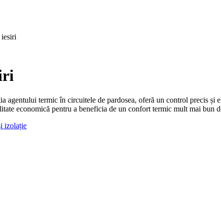
iesiri
iri
ia agentului termic în circuitele de pardosea, oferă un control precis și 
litate economică pentru a beneficia de un confort termic mult mai bun dec
i izolație