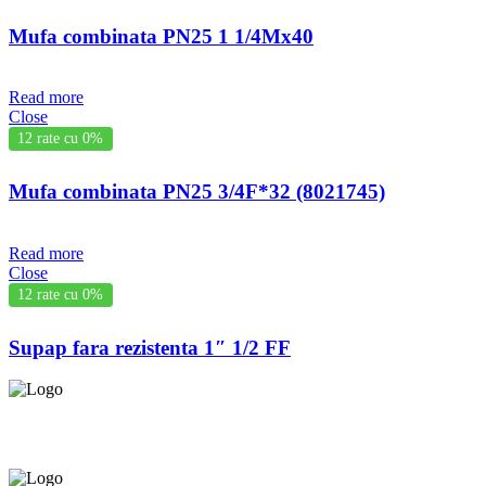
Mufa combinata PN25 1 1/4Mx40
Read more
Close
12 rate cu 0%
Mufa combinata PN25 3/4F*32 (8021745)
Read more
Close
12 rate cu 0%
Supap fara rezistenta 1″ 1/2 FF
Asigurăm instalatori. servicii de
mentenanță și profilaxie
la 