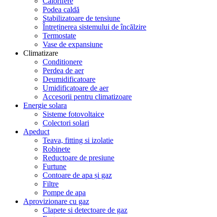
Calorifere
Podea caldă
Stabilizatoare de tensiune
Întreținerea sistemului de încălzire
Termostate
Vase de expansiune
Climatizare
Conditionere
Perdea de aer
Deumidificatoare
Umidificatoare de aer
Accesorii pentru climatizoare
Energie solara
Sisteme fotovoltaice
Colectori solari
Apeduct
Teava, fitting si izolatie
Robinete
Reductoare de presiune
Furtune
Contoare de apa și gaz
Filtre
Pompe de apa
Aprovizionare cu gaz
Clapete si detectoare de gaz