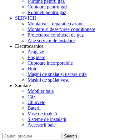
Furtune pentru gaz
Contoare pentru gaz
Robineti pentru gaz
SERVICII
Montarea si reparatie cazane
Montare si deservirea conditionere
Proiectarea conductei de gaz
Alte servicii de instalare
Electrocasnice
Aragaze
Frigidere
Cuptoare incorporabile
Hote
Mașini de spălat și uscare rufe
Mașini de spălat vase
Sanitare
Mobilier baie
Căzi
Chiuvete
Baterii
Vase de toaletă
Sisteme de instalații
Accesorii baie
Search