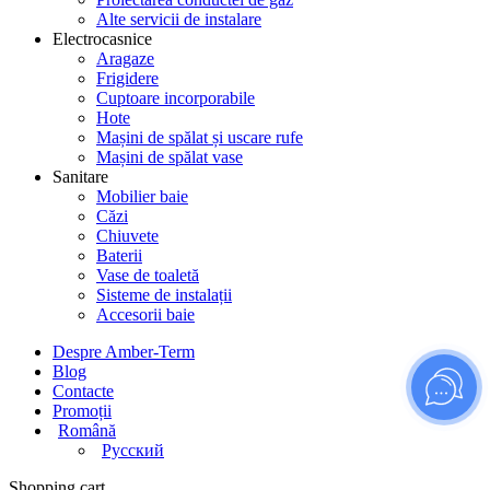
Alte servicii de instalare
Electrocasnice
Aragaze
Frigidere
Cuptoare incorporabile
Hote
Mașini de spălat și uscare rufe
Mașini de spălat vase
Sanitare
Mobilier baie
Căzi
Chiuvete
Baterii
Vase de toaletă
Sisteme de instalații
Accesorii baie
Despre Amber-Term
Blog
Contacte
Promoții
Română
Русский
Shopping cart