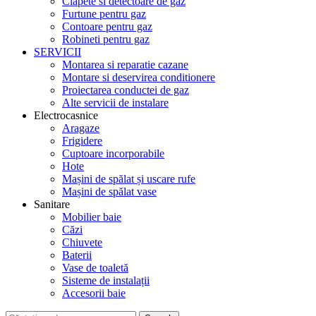
Clapete si detectoare de gaz
Furtune pentru gaz
Contoare pentru gaz
Robineti pentru gaz
SERVICII
Montarea si reparatie cazane
Montare si deservirea conditionere
Proiectarea conductei de gaz
Alte servicii de instalare
Electrocasnice
Aragaze
Frigidere
Cuptoare incorporabile
Hote
Mașini de spălat și uscare rufe
Mașini de spălat vase
Sanitare
Mobilier baie
Căzi
Chiuvete
Baterii
Vase de toaletă
Sisteme de instalații
Accesorii baie