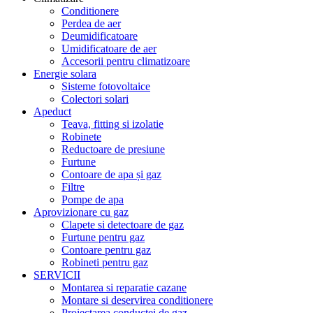
Conditionere
Perdea de aer
Deumidificatoare
Umidificatoare de aer
Accesorii pentru climatizoare
Energie solara
Sisteme fotovoltaice
Colectori solari
Apeduct
Teava, fitting si izolatie
Robinete
Reductoare de presiune
Furtune
Contoare de apa și gaz
Filtre
Pompe de apa
Aprovizionare cu gaz
Clapete si detectoare de gaz
Furtune pentru gaz
Contoare pentru gaz
Robineti pentru gaz
SERVICII
Montarea si reparatie cazane
Montare si deservirea conditionere
Proiectarea conductei de gaz