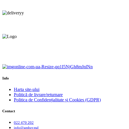
Consultanță tehnică
prin telefon și în Showroom Ciocana.
Livrare gratuită.
Service centru ciocana.
Calitate garantată.
Garanție până la 6 ani.
Info
Harta site-ului
Politică de livrare/returnare
Politica de Confidențialitate și Cookies (GDPR)
Contact
022 470 202
info@amber.md