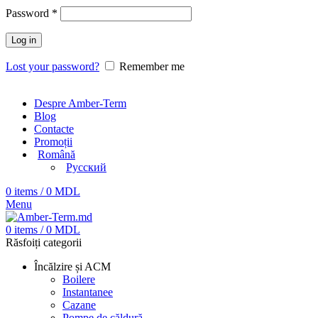
Password
*
Log in
Lost your password?
Remember me
Despre Amber-Term
Blog
Contacte
Promoții
Română
Русский
0
items
/
0
MDL
Menu
0
items
/
0
MDL
Răsfoiți categorii
Încălzire și ACM
Boilere
Instantanee
Cazane
Pompe de căldură