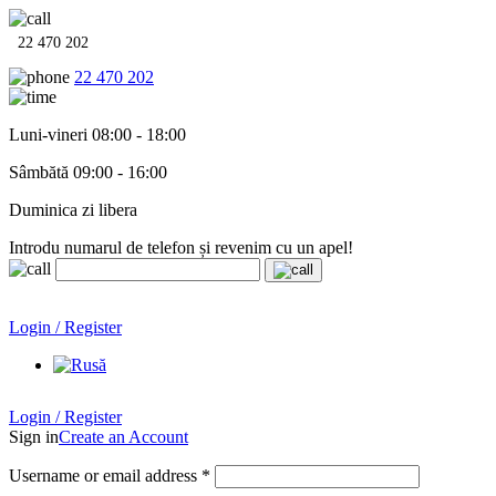
22 470 202
22 470 202
Luni-vineri 08:00 - 18:00
Sâmbătă 09:00 - 16:00
Duminica zi libera
Introdu numarul de telefon și revenim cu un apel!
Echipamente termo-hidro-sanitare în
12 rate cu 0% dobândă
.
Garanție până la 6 ani!
Login / Register
Echipamente termo-hidro-sanitare în
12 rate cu 0% dobândă
. Garanție până la 6 ani!
Login / Register
Sign in
Create an Account
Username or email address
*