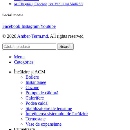
or. Chișinău, Ciocana, str. Vadul lui Vodă 68
Social media
Facebook
Instagram
Youtube
© 2026
Amber-Term.md
. All rights reserved
Search
Menu
Categories
Încălzire și ACM
Boilere
Instantanee
Cazane
Pompe de căldură
Calorifere
Podea caldă
Stabilizatoare de tensiune
Întreținerea sistemului de încălzire
Termostate
Vase de expansiune
Climatizare