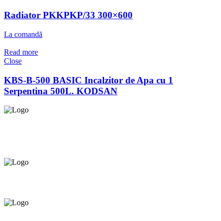
Radiator PKKPKP/33 300×600
La comandă
Read more
Close
KBS-B-500 BASIC Incalzitor de Apa cu 1
Serpentina 500L. KODSAN
Asigurăm instalatori. servicii de
mentenanță și profilaxie
la
domiciliu
Oferim orice produs în
12 rate cu 0% dobândă