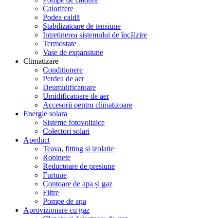
Calorifere
Podea caldă
Stabilizatoare de tensiune
Întreținerea sistemului de încălzire
Termostate
Vase de expansiune
Climatizare
Conditionere
Perdea de aer
Deumidificatoare
Umidificatoare de aer
Accesorii pentru climatizoare
Energie solara
Sisteme fotovoltaice
Colectori solari
Apeduct
Teava, fitting si izolatie
Robinete
Reductoare de presiune
Furtune
Contoare de apa și gaz
Filtre
Pompe de apa
Aprovizionare cu gaz