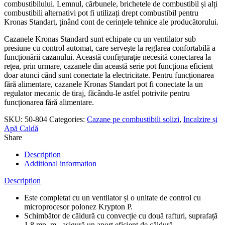
combustibilului. Lemnul, cărbunele, brichetele de combustibil și alți
combustibili alternativi pot fi utilizați drept combustibil pentru
Kronas Standart, ținând cont de cerințele tehnice ale producătorului.
Cazanele Kronas Standard sunt echipate cu un ventilator sub
presiune cu control automat, care servește la reglarea confortabilă a
funcționării cazanului. Această configurație necesită conectarea la
rețea, prin urmare, cazanele din această serie pot funcționa eficient
doar atunci când sunt conectate la electricitate. Pentru funcționarea
fără alimentare, cazanele Kronas Standart pot fi conectate la un
regulator mecanic de tiraj, făcându-le astfel potrivite pentru
funcționarea fără alimentare.
SKU:
50-804
Categories:
Cazane pe combustibili solizi
,
Incalzire și
Apă Caldă
Share
Description
Additional information
Description
Este completat cu un ventilator și o unitate de control cu ​​
microprocesor polonez Krypton P.
Schimbător de căldură cu convecție cu două rafturi, suprafață
1,8 mp. m., asigură un aport eficient de căldură.