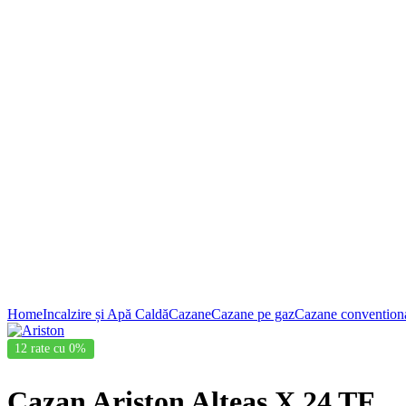
Click to enlarge
Home
Incalzire și Apă Caldă
Cazane
Cazane pe gaz
Cazane convention
12 rate cu 0%
Cazan Ariston Alteas X 24 TF