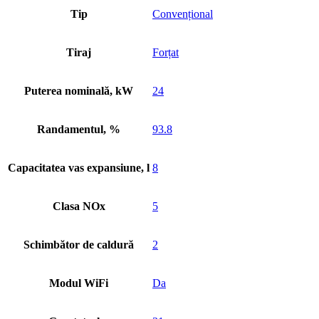
Tip
Convențional
Tiraj
Forțat
Puterea nominală, kW
24
Randamentul, %
93.8
Capacitatea vas expansiune, l
8
Clasa NOx
5
Schimbător de caldură
2
Modul WiFi
Da