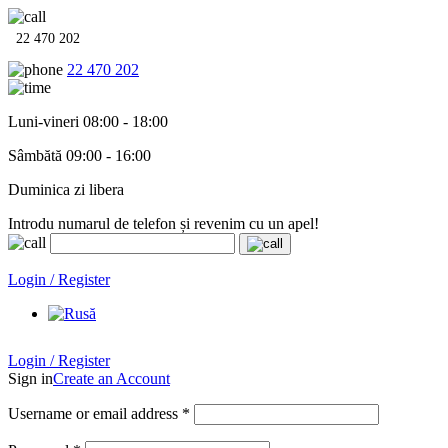
22 470 202
22 470 202
Luni-vineri 08:00 - 18:00
Sâmbătă 09:00 - 16:00
Duminica zi libera
Introdu numarul de telefon și revenim cu un apel!
Echipamente termo-hidro-sanitare în
12 rate cu 0% dobândă
. Garan
Login / Register
Login / Register
Sign in
Create an Account
Username or email address
*