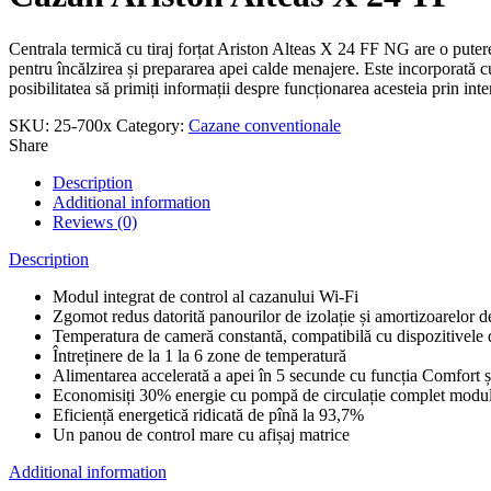
Centrala termică cu tiraj forțat Ariston Alteas X 24 FF NG are o puter
pentru încălzirea și prepararea apei calde menajere. Este incorporată c
posibilitatea să primiți informații despre funcționarea acesteia prin in
SKU:
25-700x
Category:
Cazane conventionale
Share
Description
Additional information
Reviews (0)
Description
Modul integrat de control al cazanului Wi-Fi
Zgomot redus datorită panourilor de izolație și amortizoarelor 
Temperatura de cameră constantă, compatibilă cu dispozitivele
Întreținere de la 1 la 6 zone de temperatură
Alimentarea accelerată a apei în 5 secunde cu funcția Comfort 
Economisiți 30% energie cu pompă de circulație complet modul
Eficiență energetică ridicată de pînă la 93,7%
Un panou de control mare cu afișaj matrice
Additional information