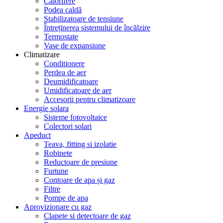
Calorifere
Podea caldă
Stabilizatoare de tensiune
Întreținerea sistemului de încălzire
Termostate
Vase de expansiune
Climatizare
Conditionere
Perdea de aer
Deumidificatoare
Umidificatoare de aer
Accesorii pentru climatizoare
Energie solara
Sisteme fotovoltaice
Colectori solari
Apeduct
Teava, fitting si izolatie
Robinete
Reductoare de presiune
Furtune
Contoare de apa și gaz
Filtre
Pompe de apa
Aprovizionare cu gaz
Clapete si detectoare de gaz