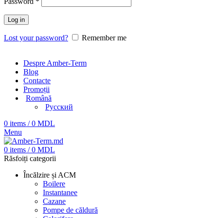
Password
*
Log in
Lost your password?
Remember me
Despre Amber-Term
Blog
Contacte
Promoții
Română
Русский
0
items
/
0
MDL
Menu
0
items
/
0
MDL
Răsfoiți categorii
Încălzire și ACM
Boilere
Instantanee
Cazane
Pompe de căldură