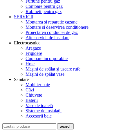
Furtune pentru gaz
Contoare pentru gaz
Robineti pentru gaz
SERVICII
Montarea si reparatie cazane
Montare si deservirea conditionere
Proiectarea conductei de gaz
Alte servicii de instalare
Electrocasnice
Aragaze
Frigidere
Cuptoare incorporabile
Hote
Mașini de spălat și uscare rufe
Mașini de spălat vase
Sanitare
Mobilier baie
Căzi
Chiuvete
Baterii
Vase de toaletă
Sisteme de instalații
Accesorii baie
Search