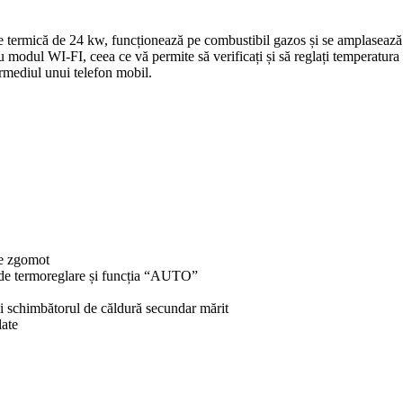
e termică de 24 kw, funcționează pe combustibil gazos și se amplasează 
u modul WI-FI, ceea ce vă permite să verificați și să reglați temperatura 
termediul unui telefon mobil.
de zgomot
 de termoreglare și funcția “AUTO”
și schimbătorul de căldură secundar mărit
ate