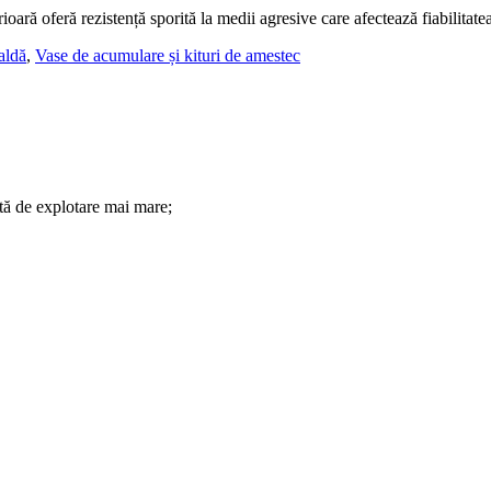
rioară oferă rezistență sporită la medii agresive care afectează fiabilitate
aldă
,
Vase de acumulare și kituri de amestec
ată de explotare mai mare;