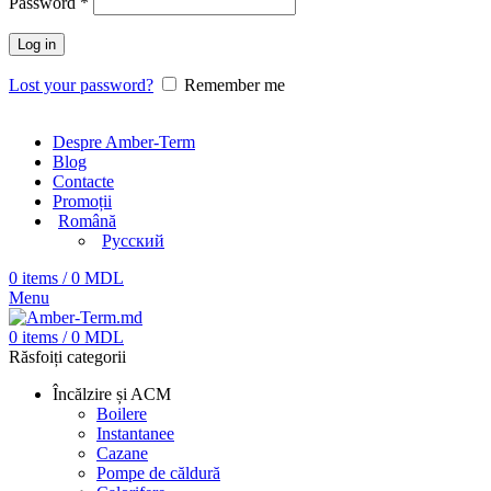
Password
*
Log in
Lost your password?
Remember me
Despre Amber-Term
Blog
Contacte
Promoții
Română
Русский
0
items
/
0
MDL
Menu
0
items
/
0
MDL
Răsfoiți categorii
Încălzire și ACM
Boilere
Instantanee
Cazane
Pompe de căldură