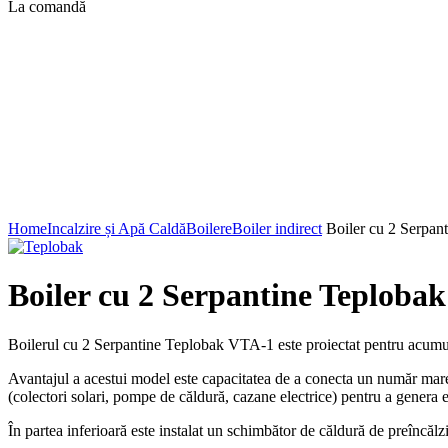
La comandă
Click to enlarge
Home
Incalzire și Apă Caldă
Boilere
Boiler indirect
Boiler cu 2 Serpan
Boiler cu 2 Serpantine Teplobak
Boilerul cu 2 Serpantine Teplobak VTA-1 este proiectat pentru acumular
Avantajul a acestui model este capacitatea de a conecta un număr mare d
(colectori solari, pompe de căldură, cazane electrice) pentru a genera 
În partea inferioară este instalat un schimbător de căldură de preîncălz