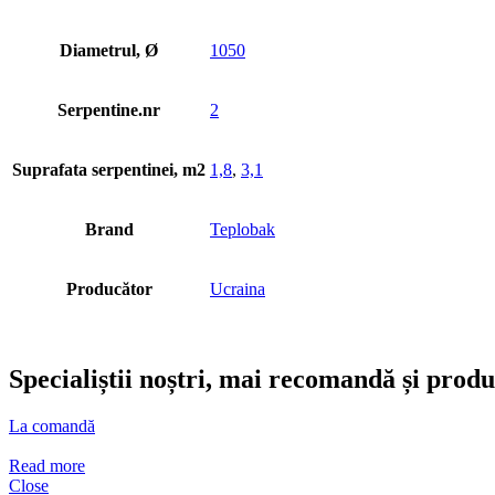
Diametrul, Ø
1050
Serpentine.nr
2
Suprafata serpentinei, m2
1,8
,
3,1
Brand
Teplobak
Producător
Ucraina
Specialiștii noștri, mai recomandă și prod
La comandă
Read more
Close