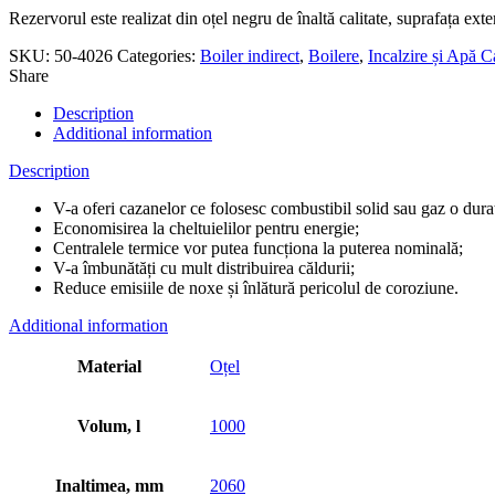
Rezervorul este realizat din oțel negru de înaltă calitate, suprafața exte
SKU:
50-4026
Categories:
Boiler indirect
,
Boilere
,
Incalzire și Apă C
Share
Description
Additional information
Description
V-a oferi cazanelor ce folosesc combustibil solid sau gaz o dur
Economisirea la cheltuielilor pentru energie;
Centralele termice vor putea funcționa la puterea nominală;
V-a îmbunătăți cu mult distribuirea căldurii;
Reduce emisiile de noxe și înlătură pericolul de coroziune.
Additional information
Material
Oțel
Volum, l
1000
Inaltimea, mm
2060