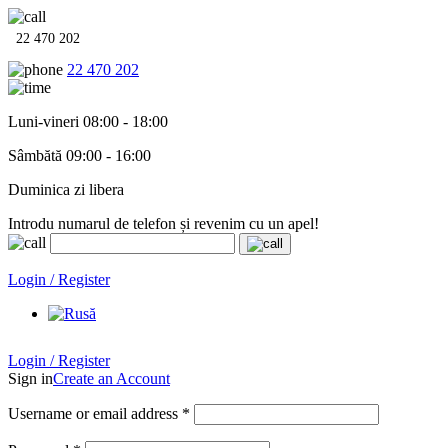
22 470 202
22 470 202
Luni-vineri 08:00 - 18:00
Sâmbătă 09:00 - 16:00
Duminica zi libera
Introdu numarul de telefon și revenim cu un apel!
Echipamente termo-hidro-sanitare în
12 rate cu 0% dobândă
. Garan
Login / Register
Login / Register
Sign in
Create an Account
Username or email address
*