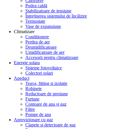
Calorifere
Podea caldă
Stabilizatoare de tensiune
Întreținerea sistemului de încălzire
Termostate
Vase de expansiune
Climatizare
Conditionere
Perdea de aer
Deumidificatoare
Umidificatoare de aer
Accesorii pentru climatizoare
Energie solara
Sisteme fotovoltaice
Colectori solari
Apeduct
Teava, fitting si izolatie
Robinete
Reductoare de presiune
Furtune
Contoare de apa și gaz
Filtre
Pompe de apa
Aprovizionare cu gaz
Clapete si detectoare de gaz