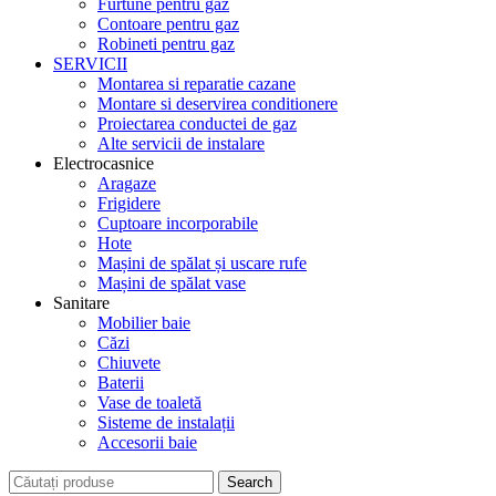
Furtune pentru gaz
Contoare pentru gaz
Robineti pentru gaz
SERVICII
Montarea si reparatie cazane
Montare si deservirea conditionere
Proiectarea conductei de gaz
Alte servicii de instalare
Electrocasnice
Aragaze
Frigidere
Cuptoare incorporabile
Hote
Mașini de spălat și uscare rufe
Mașini de spălat vase
Sanitare
Mobilier baie
Căzi
Chiuvete
Baterii
Vase de toaletă
Sisteme de instalații
Accesorii baie
Search