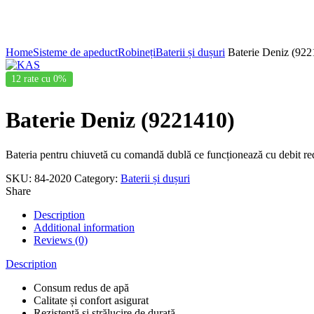
Click to enlarge
Home
Sisteme de apeduct
Robineți
Baterii și dușuri
Baterie Deniz (922
12 rate cu 0%
Baterie Deniz (9221410)
Bateria pentru chiuvetă cu comandă dublă ce funcționează cu debit redu
SKU:
84-2020
Category:
Baterii și dușuri
Share
Description
Additional information
Reviews (0)
Description
Consum redus de apă
Calitate și confort asigurat
Rezistență și strălucire de durată