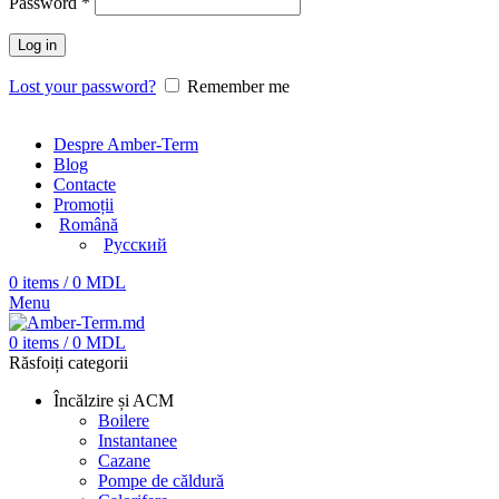
Password
*
Log in
Lost your password?
Remember me
Despre Amber-Term
Blog
Contacte
Promoții
Română
Русский
0
items
/
0
MDL
Menu
0
items
/
0
MDL
Răsfoiți categorii
Încălzire și ACM
Boilere
Instantanee
Cazane
Pompe de căldură