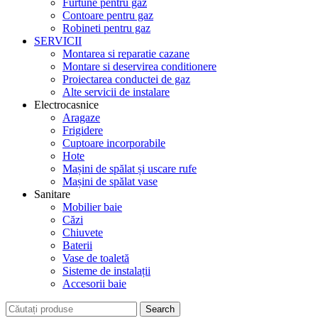
Furtune pentru gaz
Contoare pentru gaz
Robineti pentru gaz
SERVICII
Montarea si reparatie cazane
Montare si deservirea conditionere
Proiectarea conductei de gaz
Alte servicii de instalare
Electrocasnice
Aragaze
Frigidere
Cuptoare incorporabile
Hote
Mașini de spălat și uscare rufe
Mașini de spălat vase
Sanitare
Mobilier baie
Căzi
Chiuvete
Baterii
Vase de toaletă
Sisteme de instalații
Accesorii baie
Search