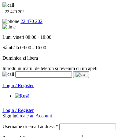
22 470 202
22 470 202
Luni-vineri 08:00 - 18:00
Sâmbătă 09:00 - 16:00
Duminica zi libera
Introdu numarul de telefon și revenim cu un apel!
Echipamente termo-hidro-sanitare în
12 rate cu 0% dobândă
. Garan
Login / Register
Login / Register
Sign in
Create an Account
Username or email address
*