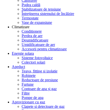
Calorifere
Podea caldă
Stabilizatoare de tensiune
Întreținerea sistemului de încălzire
Termostate
Vase de expansiune
Climatizare
Conditionere
Perdea de aer
Deumidificatoare
Umidificatoare de aer
Accesorii pentru climatizoare
Energie solara
Sisteme fotovoltaice
Colectori solari
Apeduct
Teava, fitting si izolatie
Robinete
Reductoare de presiune
Furtune
Contoare de apa și gaz
Filtre
Pompe de apa
Aprovizionare cu gaz
Clapete si detectoare de gaz