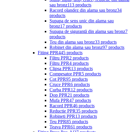
sau bronz
113 products
Racord olandez din alama sau bronz
34
products
Supapa de sens unic din alama sau
bronz
17 products
Supapa de sigurantă din alama sau bronz
7
products
Teu din alama sau bronz
33 products
Robinet din alama sau bronz
97 products
Fiting PPR
445 products
Filtru PPR
2 products
Filtru PPR
4 products
Clipsa PPR
13 products
Compesator PPR
5 products
Cot PPR
95 products
Cruce PPR
6 products
Curba PPR
12 products
Dop PPR
21 products
Mufa PPR
47 products
Racord PPR
46 products
Reductie PPR
35 products
Robineti PPR
13 products
Teu PPR
85 products
Teava PPR
61 products