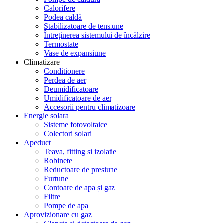
Calorifere
Podea caldă
Stabilizatoare de tensiune
Întreținerea sistemului de încălzire
Termostate
Vase de expansiune
Climatizare
Conditionere
Perdea de aer
Deumidificatoare
Umidificatoare de aer
Accesorii pentru climatizoare
Energie solara
Sisteme fotovoltaice
Colectori solari
Apeduct
Teava, fitting si izolatie
Robinete
Reductoare de presiune
Furtune
Contoare de apa și gaz
Filtre
Pompe de apa
Aprovizionare cu gaz