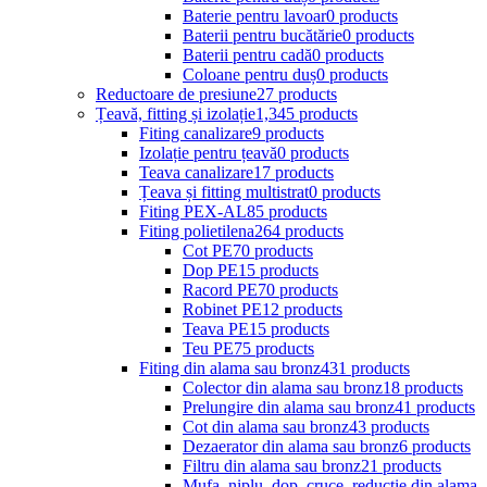
Baterie pentru lavoar
0 products
Baterii pentru bucătărie
0 products
Baterii pentru cadă
0 products
Coloane pentru duș
0 products
Reductoare de presiune
27 products
Țeavă, fitting și izolație
1,345 products
Fiting canalizare
9 products
Izolație pentru țeavă
0 products
Teava canalizare
17 products
Țeava și fitting multistrat
0 products
Fiting PEX-AL
85 products
Fiting polietilena
264 products
Cot PE
70 products
Dop PE
15 products
Racord PE
70 products
Robinet PE
12 products
Teava PE
15 products
Teu PE
75 products
Fiting din alama sau bronz
431 products
Colector din alama sau bronz
18 products
Prelungire din alama sau bronz
41 products
Cot din alama sau bronz
43 products
Dezaerator din alama sau bronz
6 products
Filtru din alama sau bronz
21 products
Mufa, niplu, dop, cruce, reductie din alama