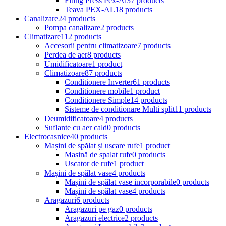
Fiting Press Pex-Al
37 products
Teava PEX-AL
18 products
Canalizare
24 products
Pompa canalizare
2 products
Climatizare
112 products
Accesorii pentru climatizoare
7 products
Perdea de aer
8 products
Umidificatoare
1 product
Climatizoare
87 products
Conditionere Inverter
61 products
Conditionere mobile
1 product
Conditionere Simple
14 products
Sisteme de conditionare Multi split
11 products
Deumidificatoare
4 products
Suflante cu aer cald
0 products
Electrocasnice
40 products
Mașini de spălat și uscare rufe
1 product
Masină de spalat rufe
0 products
Uscator de rufe
1 product
Mașini de spălat vase
4 products
Mașini de spălat vase incorporabile
0 products
Mașini de spălat vase
4 products
Aragazuri
6 products
Aragazuri pe gaz
0 products
Aragazuri electrice
2 products