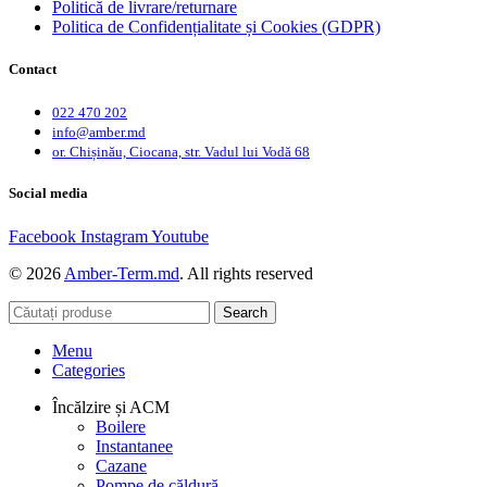
Politică de livrare/returnare
Politica de Confidențialitate și Cookies (GDPR)
Contact
022 470 202
info@amber.md
or. Chișinău, Ciocana, str. Vadul lui Vodă 68
Social media
Facebook
Instagram
Youtube
© 2026
Amber-Term.md
. All rights reserved
Search
Menu
Categories
Încălzire și ACM
Boilere
Instantanee
Cazane
Pompe de căldură