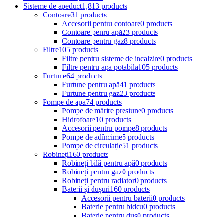
Sisteme de apeduct
1,813 products
Contoare
31 products
Accesorii pentru contoare
0 products
Contoare penru apă
23 products
Contoare pentru gaz
8 products
Filtre
105 products
Filtre pentru sisteme de incalzire
0 products
Filtre pentru apa potabila
105 products
Furtune
64 products
Furtune pentru apă
41 products
Furtune pentru gaz
23 products
Pompe de apa
74 products
Pompe de mărire presiune
0 products
Hidrofoare
10 products
Accesorii pentru pompe
8 products
Pompe de adîncime
5 products
Pompe de circulație
51 products
Robineți
160 products
Robineți bilă pentru apă
0 products
Robineți pentru gaz
0 products
Robineți pentru radiator
0 products
Baterii și dușuri
160 products
Accesorii pentru baterii
0 products
Baterie pentru bideu
0 products
Baterie pentru duș
0 products