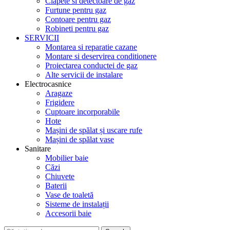
Clapete si detectoare de gaz
Furtune pentru gaz
Contoare pentru gaz
Robineti pentru gaz
SERVICII
Montarea si reparatie cazane
Montare si deservirea conditionere
Proiectarea conductei de gaz
Alte servicii de instalare
Electrocasnice
Aragaze
Frigidere
Cuptoare incorporabile
Hote
Mașini de spălat și uscare rufe
Mașini de spălat vase
Sanitare
Mobilier baie
Căzi
Chiuvete
Baterii
Vase de toaletă
Sisteme de instalații
Accesorii baie