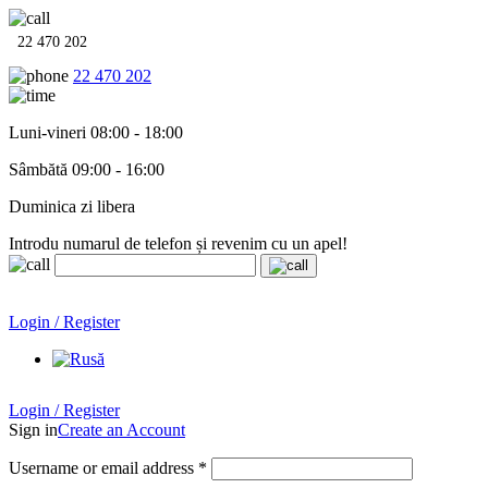
22 470 202
22 470 202
Luni-vineri 08:00 - 18:00
Sâmbătă 09:00 - 16:00
Duminica zi libera
Introdu numarul de telefon și revenim cu un apel!
Echipamente termo-hidro-sanitare în
12 rate cu 0% dobândă
.
Garanție până la 6 ani!
Login / Register
Echipamente termo-hidro-sanitare în
12 rate cu 0% dobândă
. Garanție până la 6 ani!
Login / Register
Sign in
Create an Account
Username or email address
*