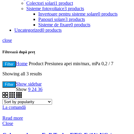
Colectori solari
1 product
Sisteme fotovoltaice
3 products
Invertoare pentru sisteme solare
0 products
Panouri solare
3 products
Sisteme de fixare
0 products
Uncategorized
0 products
close
Filtrează după preț
Home
Product Presiunea apei min/max, mPa
0,2 / 7
Filter
Showing all 3 results
Show sidebar
Filter
Show
9
24
36
La comandă
Read more
Close