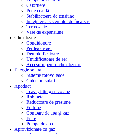
Calorifere
Podea caldă
Stabilizatoare de tensiune
Întreținerea sistemului de încălzire
Termostate
Vase de expansiune
Climatizare
Conditionere
Perdea de aer
Deumidificatoare
Umidificatoare de aer
Accesorii pentru climatizoare
Energie solara
Sisteme fotovoltaice
Colectori solari
Apeduct
Teava, fitting si izolatie
Robinete
Reductoare de presiune
Furtune
Contoare de apa și gaz
Filtre
Pompe de apa
Aprovizionare cu gaz