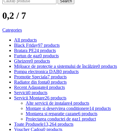
Search
0,2 / 7
Categories
All
products
Black Friday
97 products
Bratara PE
24 products
Furtun de gaz
0 products
Gheizere
0 products
Mijloace de protecție a sistemului de încălzire
0 products
Pompa electronica DAB
0 products
Promotie Speciala
7 products
Radiator din fonta
0 products
Recent Adaugate
4 products
Servicii
0 products
Servicii Montare
26 products
Alte servicii de instalare
4 products
Montare si deservirea conditionere
14 products
Montarea si reparatie cazane
6 products
Proiectarea conductei de gaz
1 product
Toate Produsele
13,264 products
Voucher Cadou
0 products