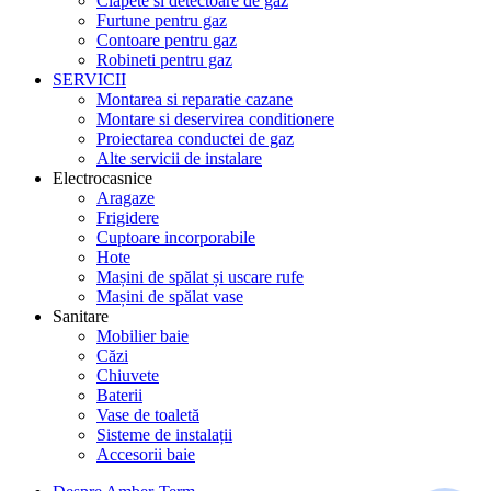
Clapete si detectoare de gaz
Furtune pentru gaz
Contoare pentru gaz
Robineti pentru gaz
SERVICII
Montarea si reparatie cazane
Montare si deservirea conditionere
Proiectarea conductei de gaz
Alte servicii de instalare
Electrocasnice
Aragaze
Frigidere
Cuptoare incorporabile
Hote
Mașini de spălat și uscare rufe
Mașini de spălat vase
Sanitare
Mobilier baie
Căzi
Chiuvete
Baterii
Vase de toaletă
Sisteme de instalații
Accesorii baie