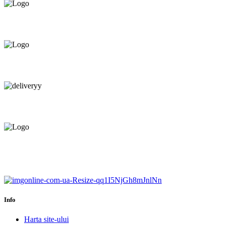
Oferim orice produs în
12 rate cu 0% dobândă
Consultanță tehnică
prin telefon și în Showroom Ciocana.
Livrare gratuită.
Service centru ciocana.
Calitate garantată.
Garanție până la 6 ani.
Info
Harta site-ului