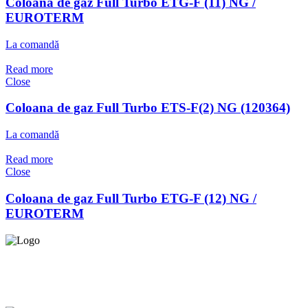
Coloana de gaz Full Turbo ETG-F (11) NG /
EUROTERM
La comandă
Read more
Close
Coloana de gaz Full Turbo ETS-F(2) NG (120364)
La comandă
Read more
Close
Coloana de gaz Full Turbo ETG-F (12) NG /
EUROTERM
Asigurăm instalatori. servicii de
mentenanță și profilaxie
la
domiciliu