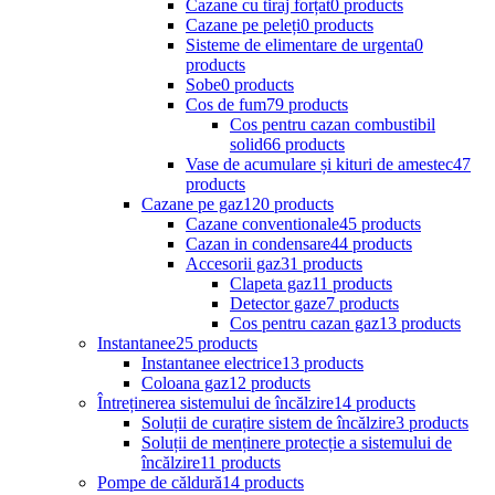
Cazane cu tiraj forțat
0 products
Cazane pe peleți
0 products
Sisteme de elimentare de urgenta
0
products
Sobe
0 products
Cos de fum
79 products
Cos pentru cazan combustibil
solid
66 products
Vase de acumulare și kituri de amestec
47
products
Cazane pe gaz
120 products
Cazane conventionale
45 products
Cazan in condensare
44 products
Accesorii gaz
31 products
Clapeta gaz
11 products
Detector gaze
7 products
Cos pentru cazan gaz
13 products
Instantanee
25 products
Instantanee electrice
13 products
Coloana gaz
12 products
Întreținerea sistemului de încălzire
14 products
Soluții de curațire sistem de încălzire
3 products
Soluții de menținere protecție a sistemului de
încălzire
11 products
Pompe de căldură
14 products