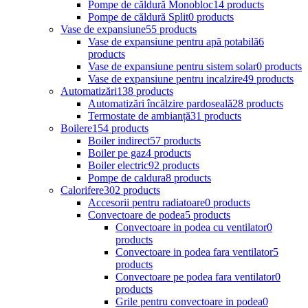
Pompe de căldură Monobloc
14 products
Pompe de căldură Split
0 products
Vase de expansiune
55 products
Vase de expansiune pentru apă potabilă
6
products
Vase de expansiune pentru sistem solar
0 products
Vase de expansiune pentru incalzire
49 products
Automatizări
138 products
Automatizări încălzire pardoseală
28 products
Termostate de ambianță
31 products
Boilere
154 products
Boiler indirect
57 products
Boiler pe gaz
4 products
Boiler electric
92 products
Pompe de caldura
8 products
Calorifere
302 products
Accesorii pentru radiatoare
0 products
Convectoare de podea
5 products
Convectoare in podea cu ventilator
0
products
Convectoare in podea fara ventilator
5
products
Convectoare pe podea fara ventilator
0
products
Grile pentru convectoare in podea
0