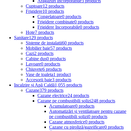
Aragazuri Incorporabile
3 products
Cuptoare
12 products
Frigidere
10 products
Congelatoare
0 products
Frigidere combinate
0 products
Frigidere Incorporabile
0 products
Hote
7 products
Sanitare
129 products
Sisteme de instalatii
60 products
Mobilier baie
57 products
Cazi
2 products
Cabine dus
0 products
Lavoare
0 products
Chiuvete
6 products
Vase de toaleta
1 product
Accesorii baie
3 products
Incalzire și Apă Caldă
1,055 products
Cazane
379 products
Cazane electrice
24 products
Cazane pe combustibili solizi
248 products
Acumulatoare
0 products
Automatizări și ventilatoare pentru cazane
pe combustibili solizi
0 products
Cazane atmosferice
0 products
Cazane cu piroliză/gazeificare
0 products