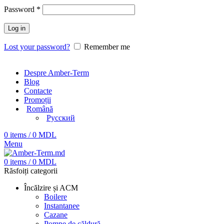
Password
*
Log in
Lost your password?
Remember me
Despre Amber-Term
Blog
Contacte
Promoții
Română
Русский
0
items
/
0
MDL
Menu
0
items
/
0
MDL
Răsfoiți categorii
Încălzire și ACM
Boilere
Instantanee
Cazane
Pompe de căldură