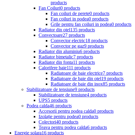
products
Fan Coiluri
0 products
Fan coiluri de perete
0 products
Fan coiluri in podea
0 products
Grile pentru fan coiluri in podea
0 products
Radiator din otel
135 products
Convectoare
27 products
Convector electric
18 products
Convector pe gaz
9 products
Radiator din aluminiu
6 products
Radiator bimetalic
7 products
Radiator din fonta
11 products
Calorifere baie
111 products
Radiatoare de baie electrice
7 products
Radiatoare de baie din otel
19 products
Radiatoare de baie din inox
85 products
Stabilizatoare de tensiune
9 products
Stabilizatoare de tensiune
4 products
UPS
5 products
Podea calda
46 products
Accesorii pentru podea calda
0 products
Izolație pentru podea
0 products
Colectori
40 products
Teava pentru podea calda
6 products
Energie solara
16 products