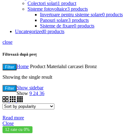
Colectori solari
1 product
Sisteme fotovoltaice
3 products
Invertoare pentru sisteme solare
0 products
Panouri solare
3 products
Sisteme de fixare
0 products
Uncategorized
0 products
close
Filtrează după preț
Home
Product Materialul carcasei
Bronz
Filter
Showing the single result
Show sidebar
Filter
Show
9
24
36
Read more
Close
12 rate cu 0%