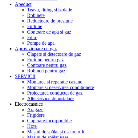
Apeduct
Teava, fitting si izolatie
Robinete
Reductoare de presiune
Furtune
Contoare de apa și gaz
Filtre
Pompe de apa
Aprovizionare cu gaz
Clapete si detectoare de gaz
Furtune pentru gaz
Contoare pentru gaz
Robineti pentru gaz
SERVICII
Montarea si reparatie cazane
Montare si deservirea conditionere
Proiectarea conductei de gaz
Alte servicii de instalare
Electrocasnice
Aragaze
Frigidere
Cuptoare incorporabile
Hote
Mașini de spălat și uscare rufe
Mașini de spălat vase