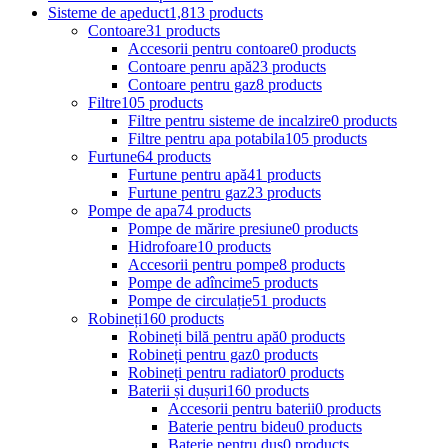
Sisteme de apeduct
1,813 products
Contoare
31 products
Accesorii pentru contoare
0 products
Contoare penru apă
23 products
Contoare pentru gaz
8 products
Filtre
105 products
Filtre pentru sisteme de incalzire
0 products
Filtre pentru apa potabila
105 products
Furtune
64 products
Furtune pentru apă
41 products
Furtune pentru gaz
23 products
Pompe de apa
74 products
Pompe de mărire presiune
0 products
Hidrofoare
10 products
Accesorii pentru pompe
8 products
Pompe de adîncime
5 products
Pompe de circulație
51 products
Robineți
160 products
Robineți bilă pentru apă
0 products
Robineți pentru gaz
0 products
Robineți pentru radiator
0 products
Baterii și dușuri
160 products
Accesorii pentru baterii
0 products
Baterie pentru bideu
0 products
Baterie pentru duș
0 products