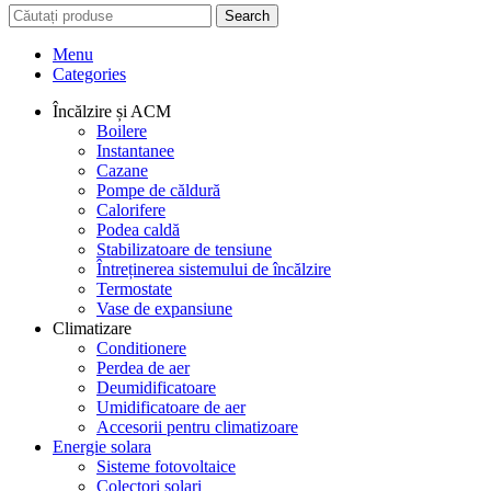
Search
Menu
Categories
Încălzire și ACM
Boilere
Instantanee
Cazane
Pompe de căldură
Calorifere
Podea caldă
Stabilizatoare de tensiune
Întreținerea sistemului de încălzire
Termostate
Vase de expansiune
Climatizare
Conditionere
Perdea de aer
Deumidificatoare
Umidificatoare de aer
Accesorii pentru climatizoare
Energie solara
Sisteme fotovoltaice
Colectori solari