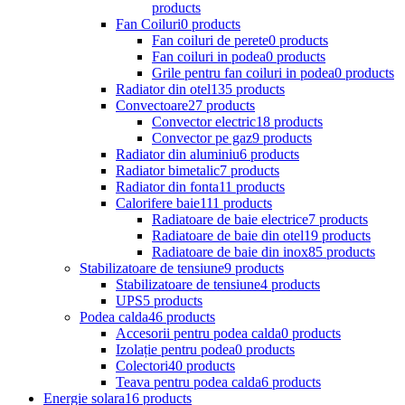
products
Fan Coiluri
0 products
Fan coiluri de perete
0 products
Fan coiluri in podea
0 products
Grile pentru fan coiluri in podea
0 products
Radiator din otel
135 products
Convectoare
27 products
Convector electric
18 products
Convector pe gaz
9 products
Radiator din aluminiu
6 products
Radiator bimetalic
7 products
Radiator din fonta
11 products
Calorifere baie
111 products
Radiatoare de baie electrice
7 products
Radiatoare de baie din otel
19 products
Radiatoare de baie din inox
85 products
Stabilizatoare de tensiune
9 products
Stabilizatoare de tensiune
4 products
UPS
5 products
Podea calda
46 products
Accesorii pentru podea calda
0 products
Izolație pentru podea
0 products
Colectori
40 products
Teava pentru podea calda
6 products
Energie solara
16 products