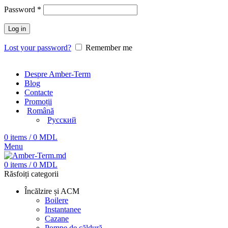
Password
*
Log in
Lost your password?
Remember me
Despre Amber-Term
Blog
Contacte
Promoții
Română
Русский
0
items
/
0
MDL
Menu
0
items
/
0
MDL
Răsfoiți categorii
Încălzire și ACM
Boilere
Instantanee
Cazane
Pompe de căldură