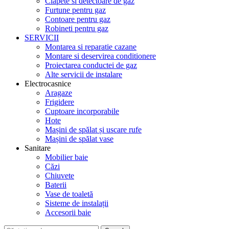
Clapete si detectoare de gaz
Furtune pentru gaz
Contoare pentru gaz
Robineti pentru gaz
SERVICII
Montarea si reparatie cazane
Montare si deservirea conditionere
Proiectarea conductei de gaz
Alte servicii de instalare
Electrocasnice
Aragaze
Frigidere
Cuptoare incorporabile
Hote
Mașini de spălat și uscare rufe
Mașini de spălat vase
Sanitare
Mobilier baie
Căzi
Chiuvete
Baterii
Vase de toaletă
Sisteme de instalații
Accesorii baie