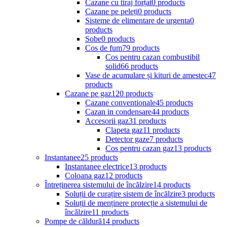
Cazane cu tiraj forțat
0 products
Cazane pe peleți
0 products
Sisteme de elimentare de urgenta
0
products
Sobe
0 products
Cos de fum
79 products
Cos pentru cazan combustibil
solid
66 products
Vase de acumulare și kituri de amestec
47
products
Cazane pe gaz
120 products
Cazane conventionale
45 products
Cazan in condensare
44 products
Accesorii gaz
31 products
Clapeta gaz
11 products
Detector gaze
7 products
Cos pentru cazan gaz
13 products
Instantanee
25 products
Instantanee electrice
13 products
Coloana gaz
12 products
Întreținerea sistemului de încălzire
14 products
Soluții de curațire sistem de încălzire
3 products
Soluții de menținere protecție a sistemului de
încălzire
11 products
Pompe de căldură
14 products