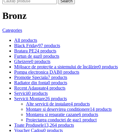
Search
Bronz
Categories
All
products
Black Friday
97 products
Bratara PE
24 products
Furtun de gaz
0 products
Gheizere
0 products
Mijloace de protecție a sistemului de încălzire
0 products
Pompa electronica DAB
0 products
Promotie Speciala
7 products
Radiator din fonta
0 products
Recent Adaugate
4 products
Servicii
0 products
Servicii Montare
26 products
Alte servicii de instalare
4 products
Montare si deservirea conditionere
14 products
Montarea si reparatie cazane
6 products
Proiectarea conductei de gaz
1 product
Toate Produsele
13,264 products
Voucher Cadou
0 products