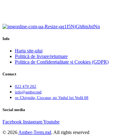
Calitate garantată.
Garanție până la 6 ani.
Info
Harta site-ului
Politică de livrare/returnare
Politica de Confidențialitate și Cookies (GDPR)
Contact
022 470 202
info@amber.md
or. Chișinău, Ciocana, str. Vadul lui Vodă 68
Social media
Facebook
Instagram
Youtube
© 2026
Amber-Term.md
. All rights reserved