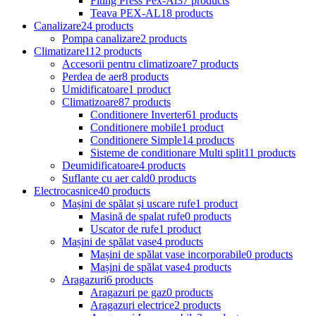
Fiting Press Pex-Al
37 products
Teava PEX-AL
18 products
Canalizare
24 products
Pompa canalizare
2 products
Climatizare
112 products
Accesorii pentru climatizoare
7 products
Perdea de aer
8 products
Umidificatoare
1 product
Climatizoare
87 products
Conditionere Inverter
61 products
Conditionere mobile
1 product
Conditionere Simple
14 products
Sisteme de conditionare Multi split
11 products
Deumidificatoare
4 products
Suflante cu aer cald
0 products
Electrocasnice
40 products
Mașini de spălat și uscare rufe
1 product
Masină de spalat rufe
0 products
Uscator de rufe
1 product
Mașini de spălat vase
4 products
Mașini de spălat vase incorporabile
0 products
Mașini de spălat vase
4 products
Aragazuri
6 products
Aragazuri pe gaz
0 products
Aragazuri electrice
2 products