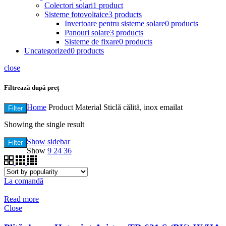
Colectori solari
1 product
Sisteme fotovoltaice
3 products
Invertoare pentru sisteme solare
0 products
Panouri solare
3 products
Sisteme de fixare
0 products
Uncategorized
0 products
close
Filtrează după preț
Home
Product Material
Sticlă călită, inox emailat
Filter
Showing the single result
Show sidebar
Filter
Show
9
24
36
La comandă
Read more
Close