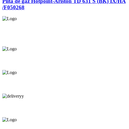
Plită de gaz Hotpoint-Ariston TD 631 S (BK) IX/HA
/F050268
Asigurăm instalatori. servicii de
mentenanță și profilaxie
la
domiciliu
Oferim orice produs în
12 rate cu 0% dobândă
Consultanță tehnică
prin telefon și în Showroom Ciocana.
Livrare gratuită.
Service centru ciocana.