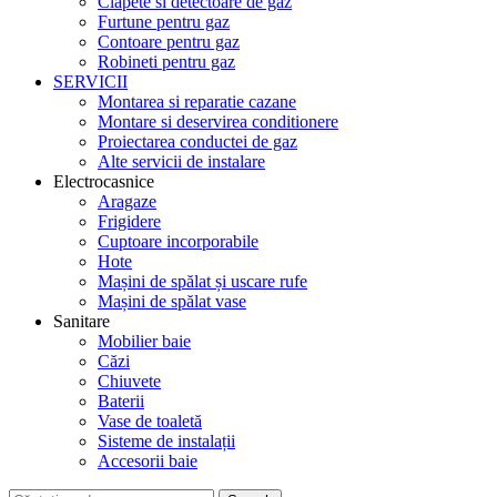
Clapete si detectoare de gaz
Furtune pentru gaz
Contoare pentru gaz
Robineti pentru gaz
SERVICII
Montarea si reparatie cazane
Montare si deservirea conditionere
Proiectarea conductei de gaz
Alte servicii de instalare
Electrocasnice
Aragaze
Frigidere
Cuptoare incorporabile
Hote
Mașini de spălat și uscare rufe
Mașini de spălat vase
Sanitare
Mobilier baie
Căzi
Chiuvete
Baterii
Vase de toaletă
Sisteme de instalații
Accesorii baie