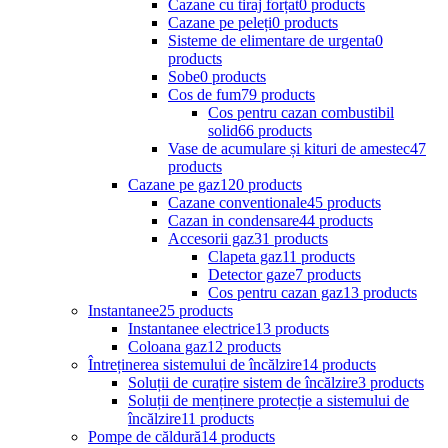
Cazane cu tiraj forțat
0 products
Cazane pe peleți
0 products
Sisteme de elimentare de urgenta
0
products
Sobe
0 products
Cos de fum
79 products
Cos pentru cazan combustibil
solid
66 products
Vase de acumulare și kituri de amestec
47
products
Cazane pe gaz
120 products
Cazane conventionale
45 products
Cazan in condensare
44 products
Accesorii gaz
31 products
Clapeta gaz
11 products
Detector gaze
7 products
Cos pentru cazan gaz
13 products
Instantanee
25 products
Instantanee electrice
13 products
Coloana gaz
12 products
Întreținerea sistemului de încălzire
14 products
Soluții de curațire sistem de încălzire
3 products
Soluții de menținere protecție a sistemului de
încălzire
11 products
Pompe de căldură
14 products