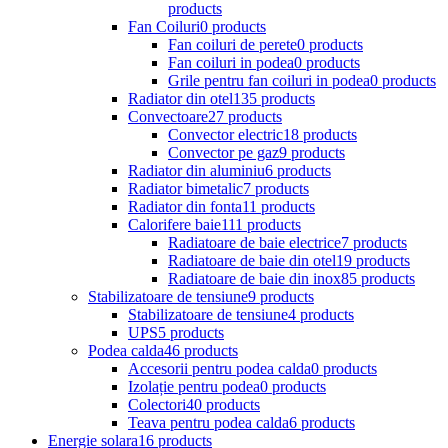
products
Fan Coiluri
0 products
Fan coiluri de perete
0 products
Fan coiluri in podea
0 products
Grile pentru fan coiluri in podea
0 products
Radiator din otel
135 products
Convectoare
27 products
Convector electric
18 products
Convector pe gaz
9 products
Radiator din aluminiu
6 products
Radiator bimetalic
7 products
Radiator din fonta
11 products
Calorifere baie
111 products
Radiatoare de baie electrice
7 products
Radiatoare de baie din otel
19 products
Radiatoare de baie din inox
85 products
Stabilizatoare de tensiune
9 products
Stabilizatoare de tensiune
4 products
UPS
5 products
Podea calda
46 products
Accesorii pentru podea calda
0 products
Izolație pentru podea
0 products
Colectori
40 products
Teava pentru podea calda
6 products
Energie solara
16 products