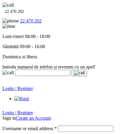
22 470 202
22 470 202
Luni-vineri 08:00 - 18:00
Sâmbătă 09:00 - 16:00
Duminica zi libera
Introdu numarul de telefon și revenim cu un apel!
Echipamente termo-hidro-sanitare în
12 rate cu 0% dobândă
.
Garanție până la 6 ani!
Login / Register
Echipamente termo-hidro-sanitare în
12 rate cu 0% dobândă
. Garanție până la 6 ani!
Login / Register
Sign in
Create an Account
Username or email address
*