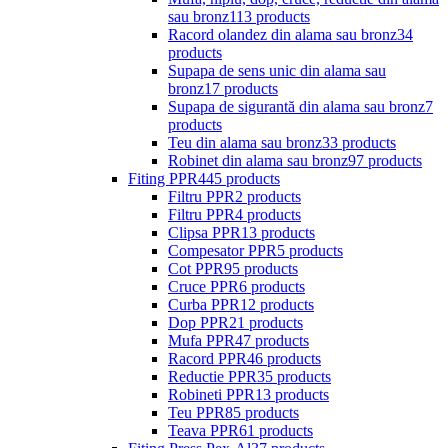
sau bronz
113 products
Racord olandez din alama sau bronz
34
products
Supapa de sens unic din alama sau
bronz
17 products
Supapa de sigurantă din alama sau bronz
7
products
Teu din alama sau bronz
33 products
Robinet din alama sau bronz
97 products
Fiting PPR
445 products
Filtru PPR
2 products
Filtru PPR
4 products
Clipsa PPR
13 products
Compesator PPR
5 products
Cot PPR
95 products
Cruce PPR
6 products
Curba PPR
12 products
Dop PPR
21 products
Mufa PPR
47 products
Racord PPR
46 products
Reductie PPR
35 products
Robineti PPR
13 products
Teu PPR
85 products
Teava PPR
61 products