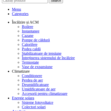
Search
Menu
Categories
Încălzire și ACM
Boilere
Instantanee
Cazane
Pompe de căldură
Calorifere
Podea caldă
Stabilizatoare de tensiune
Întreținerea sistemului de încălzire
Termostate
Vase de expansiune
Climatizare
Conditionere
Perdea de aer
Deumidificatoare
Umidificatoare de aer
Accesorii pentru climatizoare
Energie solara
Sisteme fotovoltaice
Colectori solari