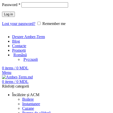
Password
*
Log in
Lost your password?
Remember me
Despre Amber-Term
Blog
Contacte
Promoții
Română
Русский
0
items
/
0
MDL
Menu
0
items
/
0
MDL
Răsfoiți categorii
Încălzire și ACM
Boilere
Instantanee
Cazane
Pompe de căldură