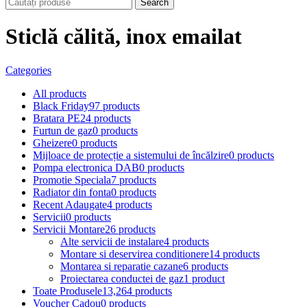
Search
Sticlă călită, inox emailat
Categories
All
products
Black Friday
97 products
Bratara PE
24 products
Furtun de gaz
0 products
Gheizere
0 products
Mijloace de protecție a sistemului de încălzire
0 products
Pompa electronica DAB
0 products
Promotie Speciala
7 products
Radiator din fonta
0 products
Recent Adaugate
4 products
Servicii
0 products
Servicii Montare
26 products
Alte servicii de instalare
4 products
Montare si deservirea conditionere
14 products
Montarea si reparatie cazane
6 products
Proiectarea conductei de gaz
1 product
Toate Produsele
13,264 products
Voucher Cadou
0 products