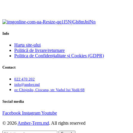
Calitate garantată.
Garanție până la 6 ani.
Info
Harta site-ului
Politică de livrare/returnare
Politica de Confidențialitate și Cookies (GDPR)
Contact
022 470 202
info@amber.md
or. Chișinău, Ciocana, str. Vadul lui Vodă 68
Social media
Facebook
Instagram
Youtube
© 2026
Amber-Term.md
. All rights reserved