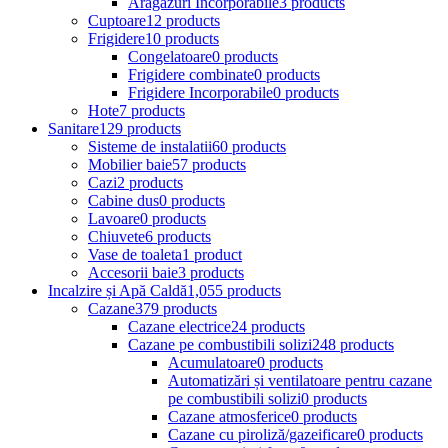
Aragazuri Incorporabile
3 products
Cuptoare
12 products
Frigidere
10 products
Congelatoare
0 products
Frigidere combinate
0 products
Frigidere Incorporabile
0 products
Hote
7 products
Sanitare
129 products
Sisteme de instalatii
60 products
Mobilier baie
57 products
Cazi
2 products
Cabine dus
0 products
Lavoare
0 products
Chiuvete
6 products
Vase de toaleta
1 product
Accesorii baie
3 products
Incalzire și Apă Caldă
1,055 products
Cazane
379 products
Cazane electrice
24 products
Cazane pe combustibili solizi
248 products
Acumulatoare
0 products
Automatizări și ventilatoare pentru cazane
pe combustibili solizi
0 products
Cazane atmosferice
0 products
Cazane cu piroliză/gazeificare
0 products