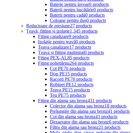
Baterie pentru lavoar
0 products
Baterii pentru bucătărie
0 products
Baterii pentru cadă
0 products
Coloane pentru duș
0 products
Reductoare de presiune
27 products
Țeavă, fitting și izolație
1,345 products
Fiting canalizare
9 products
Izolație pentru țeavă
0 products
Teava canalizare
17 products
Țeava și fitting multistrat
0 products
Fiting PEX-AL
85 products
Fiting polietilena
264 products
Cot PE
70 products
Dop PE
15 products
Racord PE
70 products
Robinet PE
12 products
Teava PE
15 products
Teu PE
75 products
Fiting din alama sau bronz
431 products
Colector din alama sau bronz
18 products
Prelungire din alama sau bronz
41 products
Cot din alama sau bronz
43 products
Dezaerator din alama sau bronz
6 products
Filtru din alama sau bronz
21 products
Mufa, niplu, dop, cruce, reductie din alama