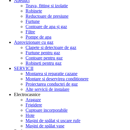
Apeduct
Teava, fitting si izolatie
Robinete
Reductoare de presiune
Furtune
Contoare de apa și gaz
Filtre
Pompe de apa
Aprovizionare cu gaz
Clapete si detectoare de gaz
Furtune pentru gaz
Contoare pentru gaz
Robineti pentru gaz
SERVICII
Montarea si reparatie cazane
Montare si deservirea conditionere
Proiectarea conductei de gaz
Alte servicii de instalare
Electrocasnice
Aragaze
Frigidere
Cuptoare incorporabile
Hote
Mașini de spălat și uscare rufe
Mașini de spălat vase