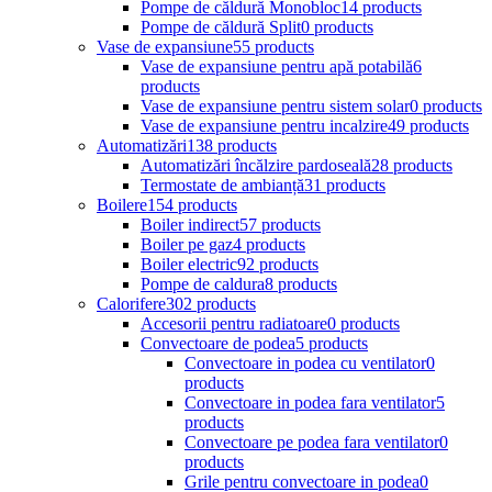
Pompe de căldură Monobloc
14 products
Pompe de căldură Split
0 products
Vase de expansiune
55 products
Vase de expansiune pentru apă potabilă
6
products
Vase de expansiune pentru sistem solar
0 products
Vase de expansiune pentru incalzire
49 products
Automatizări
138 products
Automatizări încălzire pardoseală
28 products
Termostate de ambianță
31 products
Boilere
154 products
Boiler indirect
57 products
Boiler pe gaz
4 products
Boiler electric
92 products
Pompe de caldura
8 products
Calorifere
302 products
Accesorii pentru radiatoare
0 products
Convectoare de podea
5 products
Convectoare in podea cu ventilator
0
products
Convectoare in podea fara ventilator
5
products
Convectoare pe podea fara ventilator
0
products
Grile pentru convectoare in podea
0