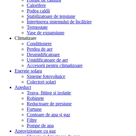
Calorifere
Podea caldă
Stabilizatoare de tensiune
Întreținerea sistemului de încălzire
Termostate
Vase de expansiune
Climatizare
Conditionere
Perdea de aer
Deumidificatoare
Umidificatoare de aer
Accesorii pentru climatizoare
Energie solara
Sisteme fotovoltaice
Colectori solari
Apeduct
Teava, fitting si izolatie
Robinete
Reductoare de presiune
Furtune
Contoare de apa și gaz
Filtre
Pompe de apa
Aprovizionare cu gaz