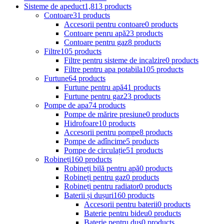
Sisteme de apeduct
1,813 products
Contoare
31 products
Accesorii pentru contoare
0 products
Contoare penru apă
23 products
Contoare pentru gaz
8 products
Filtre
105 products
Filtre pentru sisteme de incalzire
0 products
Filtre pentru apa potabila
105 products
Furtune
64 products
Furtune pentru apă
41 products
Furtune pentru gaz
23 products
Pompe de apa
74 products
Pompe de mărire presiune
0 products
Hidrofoare
10 products
Accesorii pentru pompe
8 products
Pompe de adîncime
5 products
Pompe de circulație
51 products
Robineți
160 products
Robineți bilă pentru apă
0 products
Robineți pentru gaz
0 products
Robineți pentru radiator
0 products
Baterii și dușuri
160 products
Accesorii pentru baterii
0 products
Baterie pentru bideu
0 products
Baterie pentru duș
0 products