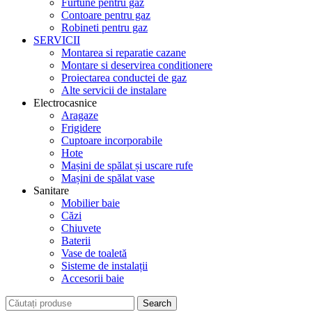
Furtune pentru gaz
Contoare pentru gaz
Robineti pentru gaz
SERVICII
Montarea si reparatie cazane
Montare si deservirea conditionere
Proiectarea conductei de gaz
Alte servicii de instalare
Electrocasnice
Aragaze
Frigidere
Cuptoare incorporabile
Hote
Mașini de spălat și uscare rufe
Mașini de spălat vase
Sanitare
Mobilier baie
Căzi
Chiuvete
Baterii
Vase de toaletă
Sisteme de instalații
Accesorii baie
Search