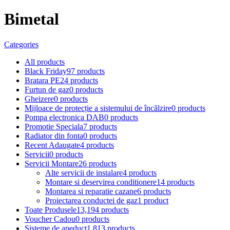
Bimetal
Categories
All
products
Black Friday
97 products
Bratara PE
24 products
Furtun de gaz
0 products
Gheizere
0 products
Mijloace de protecție a sistemului de încălzire
0 products
Pompa electronica DAB
0 products
Promotie Speciala
7 products
Radiator din fonta
0 products
Recent Adaugate
4 products
Servicii
0 products
Servicii Montare
26 products
Alte servicii de instalare
4 products
Montare si deservirea conditionere
14 products
Montarea si reparatie cazane
6 products
Proiectarea conductei de gaz
1 product
Toate Produsele
13,194 products
Voucher Cadou
0 products
Sisteme de apeduct
1,813 products