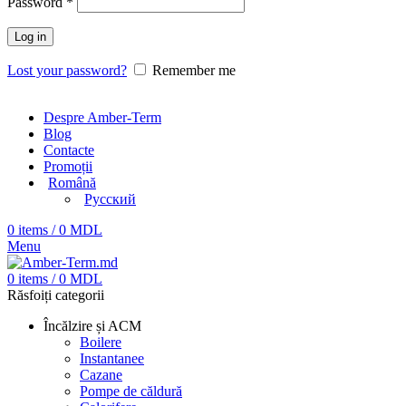
Password
*
Log in
Lost your password?
Remember me
Despre Amber-Term
Blog
Contacte
Promoții
Română
Русский
0
items
/
0
MDL
Menu
0
items
/
0
MDL
Răsfoiți categorii
Încălzire și ACM
Boilere
Instantanee
Cazane
Pompe de căldură