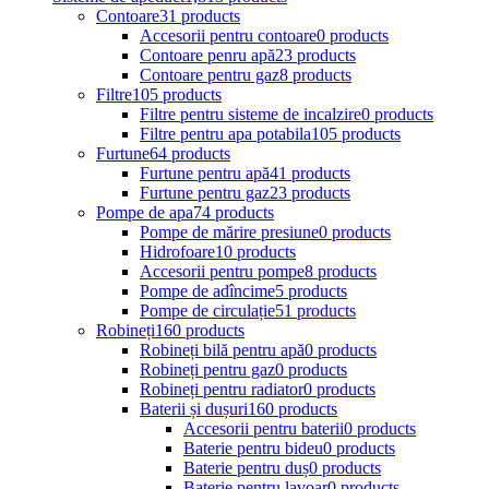
Contoare
31 products
Accesorii pentru contoare
0 products
Contoare penru apă
23 products
Contoare pentru gaz
8 products
Filtre
105 products
Filtre pentru sisteme de incalzire
0 products
Filtre pentru apa potabila
105 products
Furtune
64 products
Furtune pentru apă
41 products
Furtune pentru gaz
23 products
Pompe de apa
74 products
Pompe de mărire presiune
0 products
Hidrofoare
10 products
Accesorii pentru pompe
8 products
Pompe de adîncime
5 products
Pompe de circulație
51 products
Robineți
160 products
Robineți bilă pentru apă
0 products
Robineți pentru gaz
0 products
Robineți pentru radiator
0 products
Baterii și dușuri
160 products
Accesorii pentru baterii
0 products
Baterie pentru bideu
0 products
Baterie pentru duș
0 products
Baterie pentru lavoar
0 products