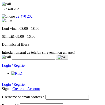
22 470 202
22 470 202
Luni-vineri 08:00 - 18:00
Sâmbătă 09:00 - 16:00
Duminica zi libera
Introdu numarul de telefon și revenim cu un apel!
Echipamente termo-hidro-sanitare în
12 rate cu 0% dobândă
. Garan
Login / Register
Login / Register
Sign in
Create an Account
Username or email address
*