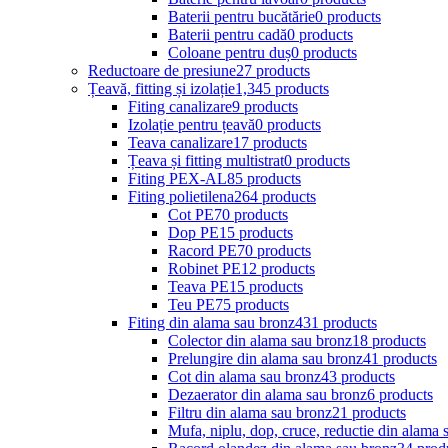
Baterii pentru bucătărie
0 products
Baterii pentru cadă
0 products
Coloane pentru duș
0 products
Reductoare de presiune
27 products
Țeavă, fitting și izolație
1,345 products
Fiting canalizare
9 products
Izolație pentru țeavă
0 products
Teava canalizare
17 products
Țeava și fitting multistrat
0 products
Fiting PEX-AL
85 products
Fiting polietilena
264 products
Cot PE
70 products
Dop PE
15 products
Racord PE
70 products
Robinet PE
12 products
Teava PE
15 products
Teu PE
75 products
Fiting din alama sau bronz
431 products
Colector din alama sau bronz
18 products
Prelungire din alama sau bronz
41 products
Cot din alama sau bronz
43 products
Dezaerator din alama sau bronz
6 products
Filtru din alama sau bronz
21 products
Mufa, niplu, dop, cruce, reductie din alama 