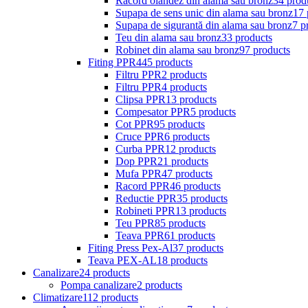
Racord olandez din alama sau bronz
34 prod
Supapa de sens unic din alama sau bronz
17 
Supapa de sigurantă din alama sau bronz
7 p
Teu din alama sau bronz
33 products
Robinet din alama sau bronz
97 products
Fiting PPR
445 products
Filtru PPR
2 products
Filtru PPR
4 products
Clipsa PPR
13 products
Compesator PPR
5 products
Cot PPR
95 products
Cruce PPR
6 products
Curba PPR
12 products
Dop PPR
21 products
Mufa PPR
47 products
Racord PPR
46 products
Reductie PPR
35 products
Robineti PPR
13 products
Teu PPR
85 products
Teava PPR
61 products
Fiting Press Pex-Al
37 products
Teava PEX-AL
18 products
Canalizare
24 products
Pompa canalizare
2 products
Climatizare
112 products