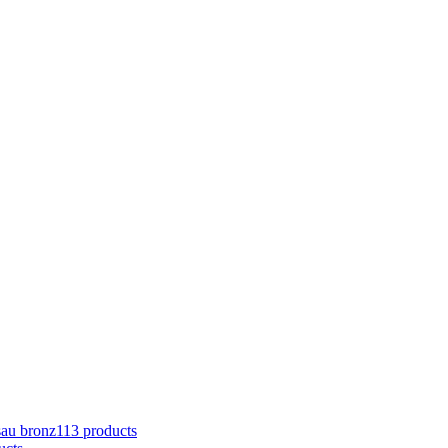
sau bronz
113 products