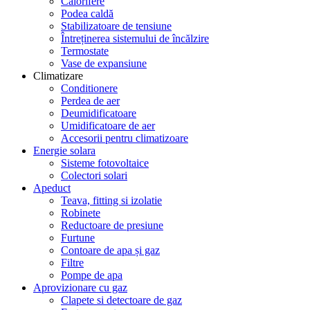
Calorifere
Podea caldă
Stabilizatoare de tensiune
Întreținerea sistemului de încălzire
Termostate
Vase de expansiune
Climatizare
Conditionere
Perdea de aer
Deumidificatoare
Umidificatoare de aer
Accesorii pentru climatizoare
Energie solara
Sisteme fotovoltaice
Colectori solari
Apeduct
Teava, fitting si izolatie
Robinete
Reductoare de presiune
Furtune
Contoare de apa și gaz
Filtre
Pompe de apa
Aprovizionare cu gaz
Clapete si detectoare de gaz