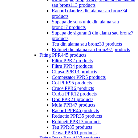
sau bronz
113 products
Racord olandez din alama sau bronz
34
products
Supapa de sens unic din alama sau
bronz
17 products
Supapa de sigurantă din alama sau bronz
7
products
Teu din alama sau bronz
33 products
Robinet din alama sau bronz
97 products
Fiting PPR
445 products
Filtru PPR
2 products
Filtru PPR
4 products
Clipsa PPR
13 products
Compesator PPR
5 products
Cot PPR
95 products
Cruce PPR
6 products
Curba PPR
12 products
Dop PPR
21 products
Mufa PPR
47 products
Racord PPR
46 products
Reductie PPR
35 products
Robineti PPR
13 products
Teu PPR
85 products
Teava PPR
61 products