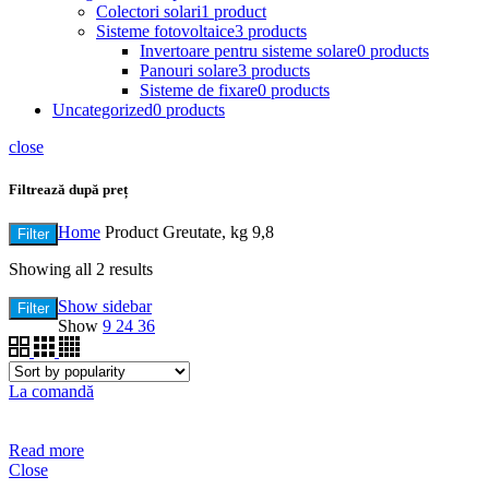
Colectori solari
1 product
Sisteme fotovoltaice
3 products
Invertoare pentru sisteme solare
0 products
Panouri solare
3 products
Sisteme de fixare
0 products
Uncategorized
0 products
close
Filtrează după preț
Home
Product Greutate, kg
9,8
Filter
Showing all 2 results
Show sidebar
Filter
Show
9
24
36
La comandă
Read more
Close