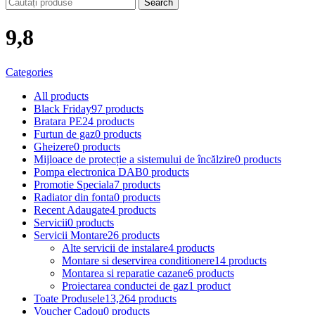
Search
9,8
Categories
All
products
Black Friday
97 products
Bratara PE
24 products
Furtun de gaz
0 products
Gheizere
0 products
Mijloace de protecție a sistemului de încălzire
0 products
Pompa electronica DAB
0 products
Promotie Speciala
7 products
Radiator din fonta
0 products
Recent Adaugate
4 products
Servicii
0 products
Servicii Montare
26 products
Alte servicii de instalare
4 products
Montare si deservirea conditionere
14 products
Montarea si reparatie cazane
6 products
Proiectarea conductei de gaz
1 product
Toate Produsele
13,264 products
Voucher Cadou
0 products