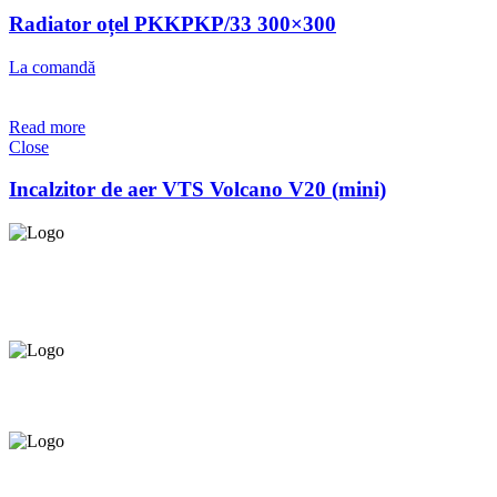
Radiator oțel PKKPKP/33 300×300
La comandă
Read more
Close
Incalzitor de aer VTS Volcano V20 (mini)
Asigurăm instalatori. servicii de
mentenanță și profilaxie
la
domiciliu
Oferim orice produs în
12 rate cu 0% dobândă
Consultanță tehnică
prin telefon și în Showroom Ciocana.