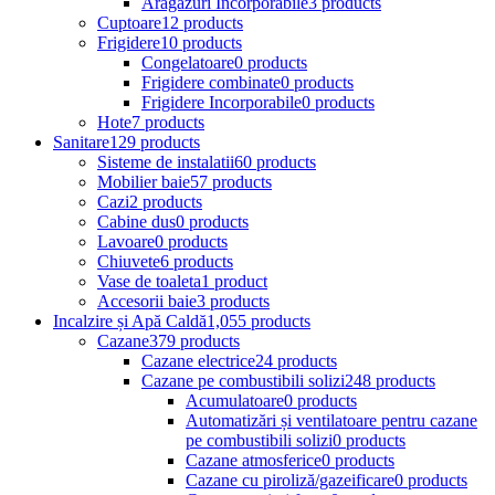
Aragazuri Incorporabile
3 products
Cuptoare
12 products
Frigidere
10 products
Congelatoare
0 products
Frigidere combinate
0 products
Frigidere Incorporabile
0 products
Hote
7 products
Sanitare
129 products
Sisteme de instalatii
60 products
Mobilier baie
57 products
Cazi
2 products
Cabine dus
0 products
Lavoare
0 products
Chiuvete
6 products
Vase de toaleta
1 product
Accesorii baie
3 products
Incalzire și Apă Caldă
1,055 products
Cazane
379 products
Cazane electrice
24 products
Cazane pe combustibili solizi
248 products
Acumulatoare
0 products
Automatizări și ventilatoare pentru cazane
pe combustibili solizi
0 products
Cazane atmosferice
0 products
Cazane cu piroliză/gazeificare
0 products