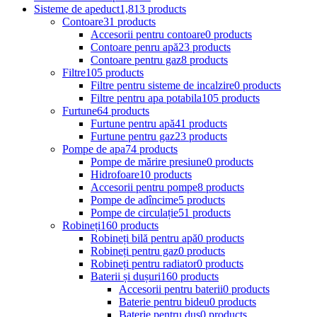
Sisteme de apeduct
1,813 products
Contoare
31 products
Accesorii pentru contoare
0 products
Contoare penru apă
23 products
Contoare pentru gaz
8 products
Filtre
105 products
Filtre pentru sisteme de incalzire
0 products
Filtre pentru apa potabila
105 products
Furtune
64 products
Furtune pentru apă
41 products
Furtune pentru gaz
23 products
Pompe de apa
74 products
Pompe de mărire presiune
0 products
Hidrofoare
10 products
Accesorii pentru pompe
8 products
Pompe de adîncime
5 products
Pompe de circulație
51 products
Robineți
160 products
Robineți bilă pentru apă
0 products
Robineți pentru gaz
0 products
Robineți pentru radiator
0 products
Baterii și dușuri
160 products
Accesorii pentru baterii
0 products
Baterie pentru bideu
0 products
Baterie pentru duș
0 products