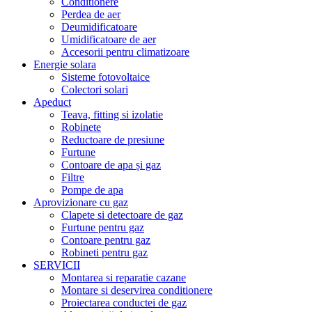
Conditionere
Perdea de aer
Deumidificatoare
Umidificatoare de aer
Accesorii pentru climatizoare
Energie solara
Sisteme fotovoltaice
Colectori solari
Apeduct
Teava, fitting si izolatie
Robinete
Reductoare de presiune
Furtune
Contoare de apa și gaz
Filtre
Pompe de apa
Aprovizionare cu gaz
Clapete si detectoare de gaz
Furtune pentru gaz
Contoare pentru gaz
Robineti pentru gaz
SERVICII
Montarea si reparatie cazane
Montare si deservirea conditionere
Proiectarea conductei de gaz