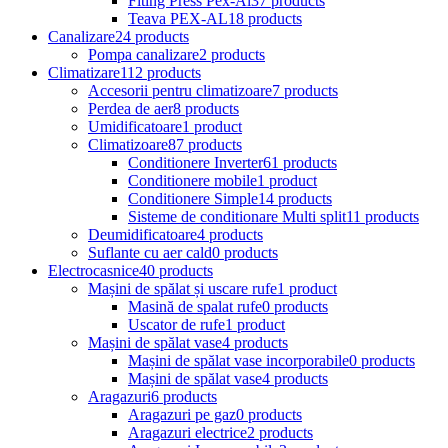
Fiting Press Pex-Al
37 products
Teava PEX-AL
18 products
Canalizare
24 products
Pompa canalizare
2 products
Climatizare
112 products
Accesorii pentru climatizoare
7 products
Perdea de aer
8 products
Umidificatoare
1 product
Climatizoare
87 products
Conditionere Inverter
61 products
Conditionere mobile
1 product
Conditionere Simple
14 products
Sisteme de conditionare Multi split
11 products
Deumidificatoare
4 products
Suflante cu aer cald
0 products
Electrocasnice
40 products
Mașini de spălat și uscare rufe
1 product
Masină de spalat rufe
0 products
Uscator de rufe
1 product
Mașini de spălat vase
4 products
Mașini de spălat vase incorporabile
0 products
Mașini de spălat vase
4 products
Aragazuri
6 products
Aragazuri pe gaz
0 products
Aragazuri electrice
2 products