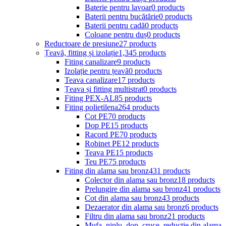
Baterie pentru lavoar
0 products
Baterii pentru bucătărie
0 products
Baterii pentru cadă
0 products
Coloane pentru duș
0 products
Reductoare de presiune
27 products
Țeavă, fitting și izolație
1,345 products
Fiting canalizare
9 products
Izolație pentru țeavă
0 products
Teava canalizare
17 products
Țeava și fitting multistrat
0 products
Fiting PEX-AL
85 products
Fiting polietilena
264 products
Cot PE
70 products
Dop PE
15 products
Racord PE
70 products
Robinet PE
12 products
Teava PE
15 products
Teu PE
75 products
Fiting din alama sau bronz
431 products
Colector din alama sau bronz
18 products
Prelungire din alama sau bronz
41 products
Cot din alama sau bronz
43 products
Dezaerator din alama sau bronz
6 products
Filtru din alama sau bronz
21 products
Mufa, niplu, dop, cruce, reductie din alama