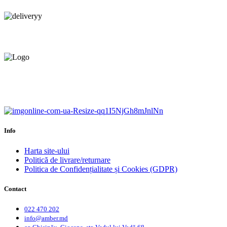
Livrare gratuită.
Service centru ciocana.
Calitate garantată.
Garanție până la 6 ani.
Info
Harta site-ului
Politică de livrare/returnare
Politica de Confidențialitate și Cookies (GDPR)
Contact
022 470 202
info@amber.md