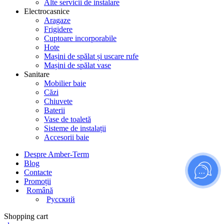
Alte servicii de instalare
Electrocasnice
Aragaze
Frigidere
Cuptoare incorporabile
Hote
Mașini de spălat și uscare rufe
Mașini de spălat vase
Sanitare
Mobilier baie
Căzi
Chiuvete
Baterii
Vase de toaletă
Sisteme de instalații
Accesorii baie
Despre Amber-Term
Blog
Contacte
Promoții
Română
Русский
Shopping cart