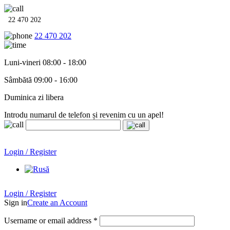
22 470 202
22 470 202
Luni-vineri 08:00 - 18:00
Sâmbătă 09:00 - 16:00
Duminica zi libera
Introdu numarul de telefon și revenim cu un apel!
Echipamente termo-hidro-sanitare în
12 rate cu 0% dobândă
.
Garanție până la 6 ani!
Login / Register
Echipamente termo-hidro-sanitare în
12 rate cu 0% dobândă
. Garanție până la 6 ani!
Login / Register
Sign in
Create an Account
Username or email address
*