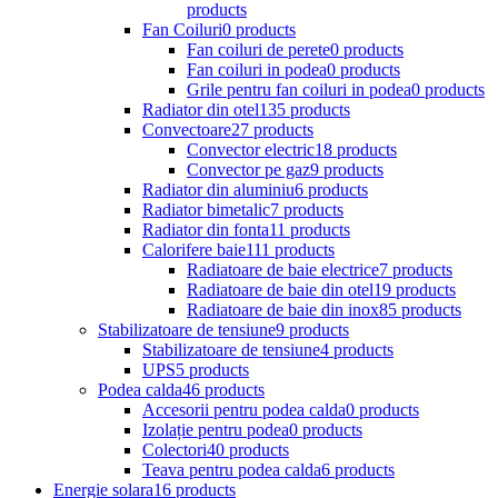
products
Fan Coiluri
0 products
Fan coiluri de perete
0 products
Fan coiluri in podea
0 products
Grile pentru fan coiluri in podea
0 products
Radiator din otel
135 products
Convectoare
27 products
Convector electric
18 products
Convector pe gaz
9 products
Radiator din aluminiu
6 products
Radiator bimetalic
7 products
Radiator din fonta
11 products
Calorifere baie
111 products
Radiatoare de baie electrice
7 products
Radiatoare de baie din otel
19 products
Radiatoare de baie din inox
85 products
Stabilizatoare de tensiune
9 products
Stabilizatoare de tensiune
4 products
UPS
5 products
Podea calda
46 products
Accesorii pentru podea calda
0 products
Izolație pentru podea
0 products
Colectori
40 products
Teava pentru podea calda
6 products
Energie solara
16 products