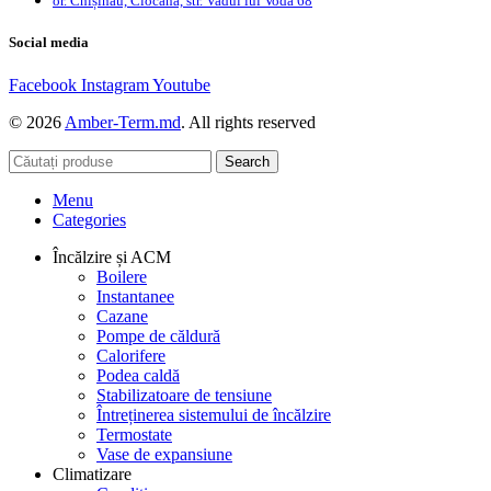
or. Chișinău, Ciocana, str. Vadul lui Vodă 68
Social media
Facebook
Instagram
Youtube
© 2026
Amber-Term.md
. All rights reserved
Search
Menu
Categories
Încălzire și ACM
Boilere
Instantanee
Cazane
Pompe de căldură
Calorifere
Podea caldă
Stabilizatoare de tensiune
Întreținerea sistemului de încălzire
Termostate
Vase de expansiune
Climatizare