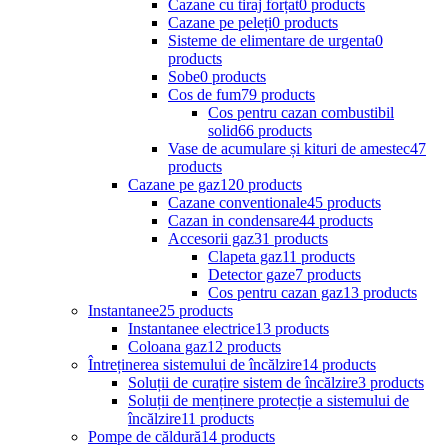
Cazane cu tiraj forțat
0 products
Cazane pe peleți
0 products
Sisteme de elimentare de urgenta
0
products
Sobe
0 products
Cos de fum
79 products
Cos pentru cazan combustibil
solid
66 products
Vase de acumulare și kituri de amestec
47
products
Cazane pe gaz
120 products
Cazane conventionale
45 products
Cazan in condensare
44 products
Accesorii gaz
31 products
Clapeta gaz
11 products
Detector gaze
7 products
Cos pentru cazan gaz
13 products
Instantanee
25 products
Instantanee electrice
13 products
Coloana gaz
12 products
Întreținerea sistemului de încălzire
14 products
Soluții de curațire sistem de încălzire
3 products
Soluții de menținere protecție a sistemului de
încălzire
11 products
Pompe de căldură
14 products