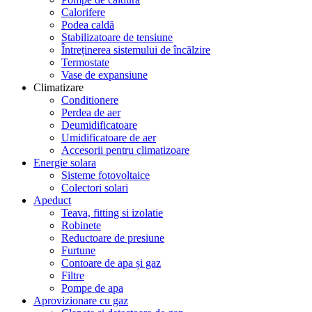
Calorifere
Podea caldă
Stabilizatoare de tensiune
Întreținerea sistemului de încălzire
Termostate
Vase de expansiune
Climatizare
Conditionere
Perdea de aer
Deumidificatoare
Umidificatoare de aer
Accesorii pentru climatizoare
Energie solara
Sisteme fotovoltaice
Colectori solari
Apeduct
Teava, fitting si izolatie
Robinete
Reductoare de presiune
Furtune
Contoare de apa și gaz
Filtre
Pompe de apa
Aprovizionare cu gaz