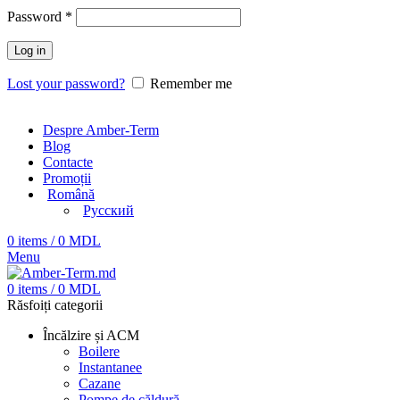
Password
*
Log in
Lost your password?
Remember me
Despre Amber-Term
Blog
Contacte
Promoții
Română
Русский
0
items
/
0
MDL
Menu
0
items
/
0
MDL
Răsfoiți categorii
Încălzire și ACM
Boilere
Instantanee
Cazane
Pompe de căldură