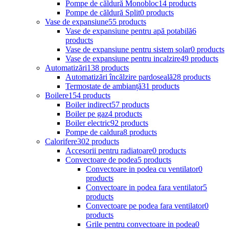
Pompe de căldură Monobloc
14 products
Pompe de căldură Split
0 products
Vase de expansiune
55 products
Vase de expansiune pentru apă potabilă
6
products
Vase de expansiune pentru sistem solar
0 products
Vase de expansiune pentru incalzire
49 products
Automatizări
138 products
Automatizări încălzire pardoseală
28 products
Termostate de ambianță
31 products
Boilere
154 products
Boiler indirect
57 products
Boiler pe gaz
4 products
Boiler electric
92 products
Pompe de caldura
8 products
Calorifere
302 products
Accesorii pentru radiatoare
0 products
Convectoare de podea
5 products
Convectoare in podea cu ventilator
0
products
Convectoare in podea fara ventilator
5
products
Convectoare pe podea fara ventilator
0
products
Grile pentru convectoare in podea
0