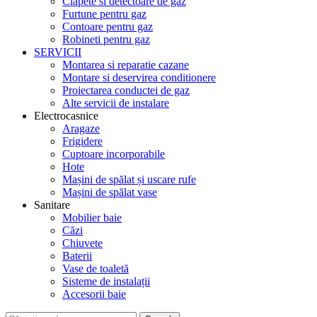
Clapete si detectoare de gaz
Furtune pentru gaz
Contoare pentru gaz
Robineti pentru gaz
SERVICII
Montarea si reparatie cazane
Montare si deservirea conditionere
Proiectarea conductei de gaz
Alte servicii de instalare
Electrocasnice
Aragaze
Frigidere
Cuptoare incorporabile
Hote
Mașini de spălat și uscare rufe
Mașini de spălat vase
Sanitare
Mobilier baie
Căzi
Chiuvete
Baterii
Vase de toaletă
Sisteme de instalații
Accesorii baie