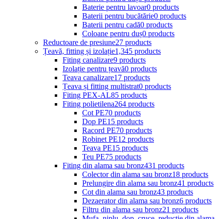
Baterie pentru lavoar
0 products
Baterii pentru bucătărie
0 products
Baterii pentru cadă
0 products
Coloane pentru duș
0 products
Reductoare de presiune
27 products
Țeavă, fitting și izolație
1,345 products
Fiting canalizare
9 products
Izolație pentru țeavă
0 products
Teava canalizare
17 products
Țeava și fitting multistrat
0 products
Fiting PEX-AL
85 products
Fiting polietilena
264 products
Cot PE
70 products
Dop PE
15 products
Racord PE
70 products
Robinet PE
12 products
Teava PE
15 products
Teu PE
75 products
Fiting din alama sau bronz
431 products
Colector din alama sau bronz
18 products
Prelungire din alama sau bronz
41 products
Cot din alama sau bronz
43 products
Dezaerator din alama sau bronz
6 products
Filtru din alama sau bronz
21 products
Mufa, niplu, dop, cruce, reductie din alama