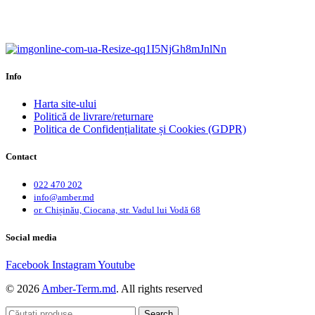
Calitate garantată.
Garanție până la 6 ani.
Info
Harta site-ului
Politică de livrare/returnare
Politica de Confidențialitate și Cookies (GDPR)
Contact
022 470 202
info@amber.md
or. Chișinău, Ciocana, str. Vadul lui Vodă 68
Social media
Facebook
Instagram
Youtube
© 2026
Amber-Term.md
. All rights reserved
Search