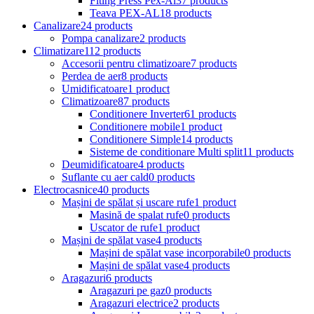
Fiting Press Pex-Al
37 products
Teava PEX-AL
18 products
Canalizare
24 products
Pompa canalizare
2 products
Climatizare
112 products
Accesorii pentru climatizoare
7 products
Perdea de aer
8 products
Umidificatoare
1 product
Climatizoare
87 products
Conditionere Inverter
61 products
Conditionere mobile
1 product
Conditionere Simple
14 products
Sisteme de conditionare Multi split
11 products
Deumidificatoare
4 products
Suflante cu aer cald
0 products
Electrocasnice
40 products
Mașini de spălat și uscare rufe
1 product
Masină de spalat rufe
0 products
Uscator de rufe
1 product
Mașini de spălat vase
4 products
Mașini de spălat vase incorporabile
0 products
Mașini de spălat vase
4 products
Aragazuri
6 products
Aragazuri pe gaz
0 products
Aragazuri electrice
2 products