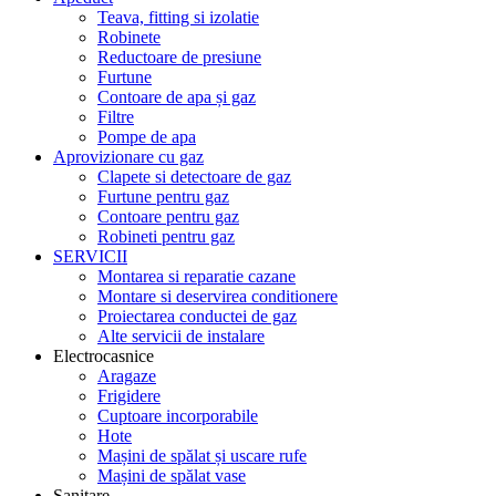
Teava, fitting si izolatie
Robinete
Reductoare de presiune
Furtune
Contoare de apa și gaz
Filtre
Pompe de apa
Aprovizionare cu gaz
Clapete si detectoare de gaz
Furtune pentru gaz
Contoare pentru gaz
Robineti pentru gaz
SERVICII
Montarea si reparatie cazane
Montare si deservirea conditionere
Proiectarea conductei de gaz
Alte servicii de instalare
Electrocasnice
Aragaze
Frigidere
Cuptoare incorporabile
Hote
Mașini de spălat și uscare rufe
Mașini de spălat vase
Sanitare