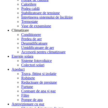
Calorifere
Podea caldă
Stabilizatoare de tensiune
Întreținerea sistemului de încălzire
Termostate
Vase de expansiune
Climatizare
Conditionere
Perdea de aer
Deumidificatoare
Umidificatoare de aer
Accesorii pentru climatizoare
Energie solara
Sisteme fotovoltaice
Colectori solari
Apeduct
Teava, fitting si izolatie
Robinete
Reductoare de presiune
Furtune
Contoare de apa și gaz
Filtre
Pompe de apa
Aprovizionare cu gaz