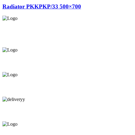
Radiator PKKPKP/33 500×700
Asigurăm instalatori. servicii de
mentenanță și profilaxie
la
domiciliu
Oferim orice produs în
12 rate cu 0% dobândă
Consultanță tehnică
prin telefon și în Showroom Ciocana.
Livrare gratuită.
Service centru ciocana.