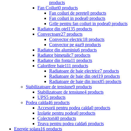
products
Fan Coiluri
0 products
Fan coiluri de perete
0 products
Fan coiluri in podea
0 products
Grile pentru fan coiluri in podea
0 products
Radiator din otel
135 products
Convectoare
27 products
Convector electric
18 products
Convector pe gaz
9 products
Radiator din aluminiu
6 products
Radiator bimetalic
7 products
Radiator din fonta
11 products
Calorifere baie
111 products
Radiatoare de baie electrice
7 products
Radiatoare de baie din otel
19 products
Radiatoare de baie din inox
85 products
Stabilizatoare de tensiune
9 products
Stabilizatoare de tensiune
4 products
UPS
5 products
Podea calda
46 products
Accesorii pentru podea calda
0 products
Izolație pentru podea
0 products
Colectori
40 products
Teava pentru podea calda
6 products
Energie solara
16 products