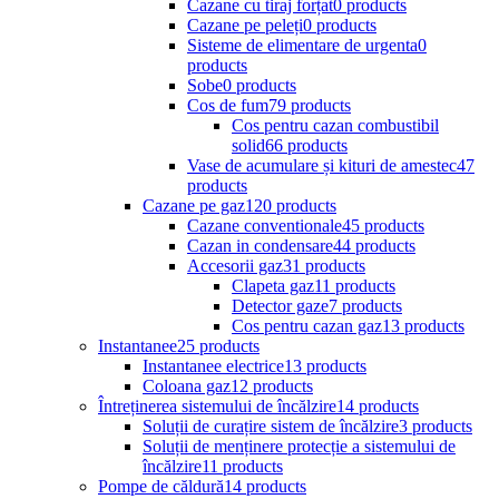
Cazane cu tiraj forțat
0 products
Cazane pe peleți
0 products
Sisteme de elimentare de urgenta
0
products
Sobe
0 products
Cos de fum
79 products
Cos pentru cazan combustibil
solid
66 products
Vase de acumulare și kituri de amestec
47
products
Cazane pe gaz
120 products
Cazane conventionale
45 products
Cazan in condensare
44 products
Accesorii gaz
31 products
Clapeta gaz
11 products
Detector gaze
7 products
Cos pentru cazan gaz
13 products
Instantanee
25 products
Instantanee electrice
13 products
Coloana gaz
12 products
Întreținerea sistemului de încălzire
14 products
Soluții de curațire sistem de încălzire
3 products
Soluții de menținere protecție a sistemului de
încălzire
11 products
Pompe de căldură
14 products