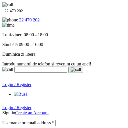
22 470 202
22 470 202
Luni-vineri 08:00 - 18:00
Sâmbătă 09:00 - 16:00
Duminica zi libera
Introdu numarul de telefon și revenim cu un apel!
Echipamente termo-hidro-sanitare în
12 rate cu 0% dobândă
.
Garanție până la 6 ani!
Login / Register
Echipamente termo-hidro-sanitare în
12 rate cu 0% dobândă
. Garanție până la 6 ani!
Login / Register
Sign in
Create an Account
Username or email address
*