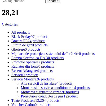
Search
28,21
Categories
All
products
Black Friday
97 products
Bratara PE
24 products
Furtun de gaz
0 products
Gheizere
0 products
Mijloace de protecție a sistemului de încălzire
0 products
Pompa electronica DAB
0 products
Promotie Speciala
7 products
Radiator din fonta
0 products
Recent Adaugate
4 products
Servicii
0 products
Servicii Montare
26 products
Alte servicii de instalare
4 products
Montare si deservirea conditionere
14 products
Montarea si reparatie cazane
6 products
Proiectarea conductei de gaz
1 product
Toate Produsele
13,264 products
Voucher Cadou
0 products