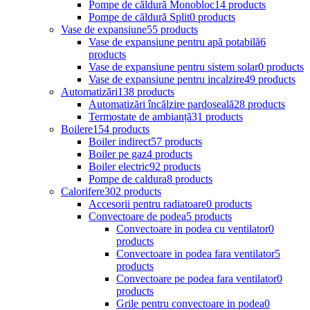
Pompe de căldură Monobloc
14 products
Pompe de căldură Split
0 products
Vase de expansiune
55 products
Vase de expansiune pentru apă potabilă
6
products
Vase de expansiune pentru sistem solar
0 products
Vase de expansiune pentru incalzire
49 products
Automatizări
138 products
Automatizări încălzire pardoseală
28 products
Termostate de ambianță
31 products
Boilere
154 products
Boiler indirect
57 products
Boiler pe gaz
4 products
Boiler electric
92 products
Pompe de caldura
8 products
Calorifere
302 products
Accesorii pentru radiatoare
0 products
Convectoare de podea
5 products
Convectoare in podea cu ventilator
0
products
Convectoare in podea fara ventilator
5
products
Convectoare pe podea fara ventilator
0
products
Grile pentru convectoare in podea
0