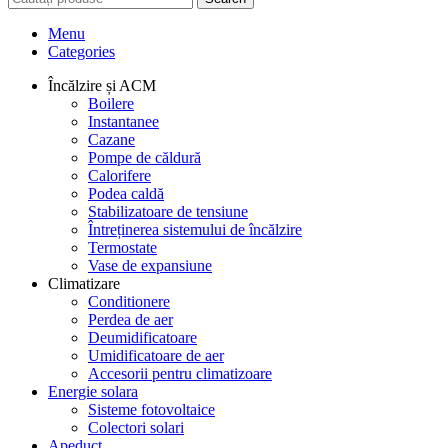
Menu
Categories
Încălzire și ACM
Boilere
Instantanee
Cazane
Pompe de căldură
Calorifere
Podea caldă
Stabilizatoare de tensiune
Întreținerea sistemului de încălzire
Termostate
Vase de expansiune
Climatizare
Conditionere
Perdea de aer
Deumidificatoare
Umidificatoare de aer
Accesorii pentru climatizoare
Energie solara
Sisteme fotovoltaice
Colectori solari
Apeduct