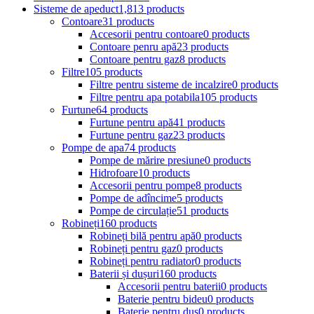
Sisteme de apeduct
1,813 products
Contoare
31 products
Accesorii pentru contoare
0 products
Contoare penru apă
23 products
Contoare pentru gaz
8 products
Filtre
105 products
Filtre pentru sisteme de incalzire
0 products
Filtre pentru apa potabila
105 products
Furtune
64 products
Furtune pentru apă
41 products
Furtune pentru gaz
23 products
Pompe de apa
74 products
Pompe de mărire presiune
0 products
Hidrofoare
10 products
Accesorii pentru pompe
8 products
Pompe de adîncime
5 products
Pompe de circulație
51 products
Robineți
160 products
Robineți bilă pentru apă
0 products
Robineți pentru gaz
0 products
Robineți pentru radiator
0 products
Baterii și dușuri
160 products
Accesorii pentru baterii
0 products
Baterie pentru bideu
0 products
Baterie pentru duș
0 products